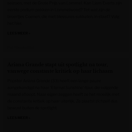
seizoen, met de Grote Prijs van Lommel. Kan Liam Everts zijn
eerste podium pakken in Lommelwood? Tot wat zijn de
broertjes Coenen, die met blessures sukkelen, in staat? Volg
het hier.
LEES MEER »
Het Nieuwsblad
Ariana Grande stapt uit spotlight na tour,
vanwege constante kritiek op haar lichaam
Popster Ariana Grande (33) heeft een lange pauze
aangekondigd na haar ‘Eternal Sunshine’-tour, die volgende
maand afloopt. Naar eigen zeggen heeft ze het moeilijk met
de constante kritiek op haar uiterlijk. Ze plaatst zichzelf dus
bewust buiten de spotlight.
LEES MEER »
Het Laatste Nieuws