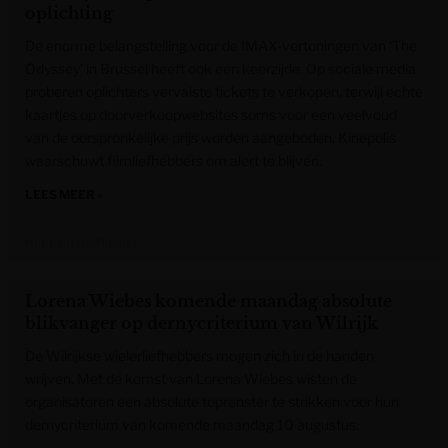
oplichting
De enorme belangstelling voor de IMAX-vertoningen van ‘The
Odyssey’ in Brussel heeft ook een keerzijde. Op sociale media
proberen oplichters vervalste tickets te verkopen, terwijl echte
kaartjes op doorverkoopwebsites soms voor een veelvoud
van de oorspronkelijke prijs worden aangeboden. Kinepolis
waarschuwt filmliefhebbers om alert te blijven.
LEES MEER »
Het Laatste Nieuws
Lorena Wiebes komende maandag absolute
blikvanger op dernycriterium van Wilrijk
De Wilrijkse wielerliefhebbers mogen zich in de handen
wrijven. Met de komst van Lorena Wiebes wisten de
organisatoren een absolute toprenster te strikken voor hun
dernycriterium van komende maandag 10 augustus.