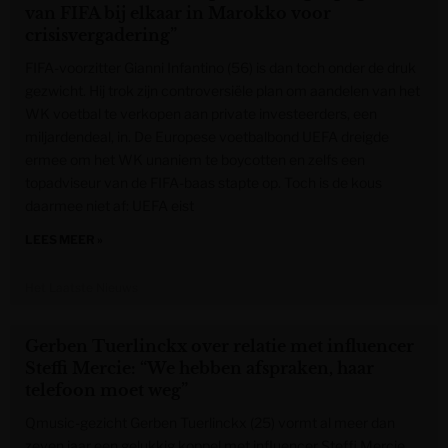
van FIFA bij elkaar in Marokko voor
crisisvergadering”
FIFA-voorzitter Gianni Infantino (56) is dan toch onder de druk
gezwicht. Hij trok zijn controversiële plan om aandelen van het
WK voetbal te verkopen aan private investeerders, een
miljardendeal, in. De Europese voetbalbond UEFA dreigde
ermee om het WK unaniem te boycotten en zelfs een
topadviseur van de FIFA-baas stapte op. Toch is de kous
daarmee niet af: UEFA eist
LEES MEER »
Het Laatste Nieuws
Gerben Tuerlinckx over relatie met influencer
Steffi Mercie: “We hebben afspraken, haar
telefoon moet weg”
Qmusic-gezicht Gerben Tuerlinckx (25) vormt al meer dan
zeven jaar een gelukkig koppel met influencer Steffi Mercie