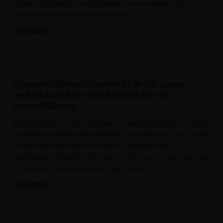
(Vlaams-Brabant) is een 66-jarige vrouw overleden. Dat
bevestigt het parket Halle-Vilvoorde.
LEES MEER »
VRT NWS
Opmerkelijke politieactie in de VS: agent
verkleedt zich als struik en bekeurt 74
automobilisten
Automobilisten in het Amerikaanse plaatsje Dunellen moesten
eergisteren wel héél goed opletten. Een agent had zich van top
tot teen vermomd als struik om te controleren op
telefoongebruik achter het stuur, en mét succes: op amper zes
uur tijd liepen 74 bestuurders tegen de lamp.
LEES MEER »
Het Laatste Nieuws