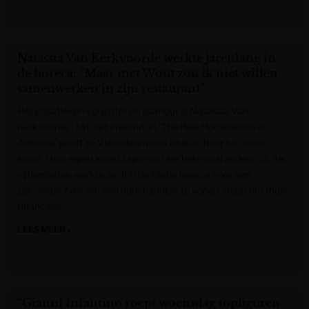
Gazet van Antwerpen
Natassia Van Kerkvoorde werkte jarenlang in
de horeca: “Maar met Wout zou ik niet willen
samenwerken in zijn restaurant”
Het jetsetleven vol glitter en glamour is Natassia Van
Kerkvoorde (34) niet vreemd. In ‘The Real Housewives of
Antwerp’ geeft ze Vlaanderen een inkijk in haar luxueuze
leven. Haar eigen jeugd zag er echter helemaal anders uit. Als
vijftienjarige werkte ze al in de lokale horeca voor een
zakcentje. Niet om een dure handtas te kopen, maar om thuis
financieel
LEES MEER »
Het Laatste Nieuws
“Gianni Infantino roept woensdag topfiguren