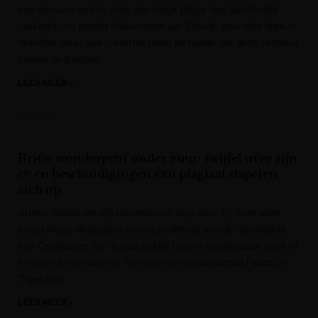
een persoon op een step. Dat meldt Belga. Het slachtoffer
verkeert nog steeds in levensgevaar. Enkele uren later brak in
dezelfde buurt ook brand uit, maar de politie ziet geen verband
tussen de 2 feiten.
LEES MEER »
VRT NWS
Britse wonderprof onder vuur: twijfel over zijn
cv en beschuldigingen van plagiaat stapelen
zich op
Artsen zeiden dat zijn bovenkamer leeg was. En toch werd
Jason Arday de jongste zwarte professor aan de universiteit
van Cambridge. Nu hij beschuldigd wordt van plagiaat, slaat hij
terug met zijn autisme. Tot ergernis van pedagoog Pedro De
Bruyckere.
LEES MEER »