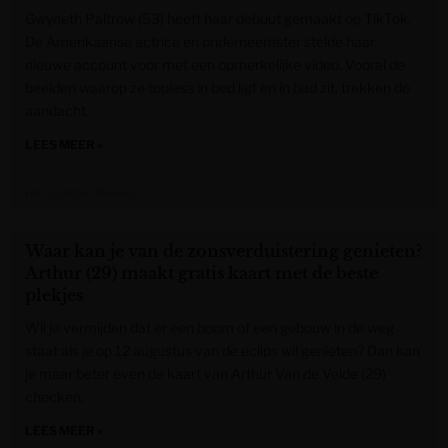
Gwyneth Paltrow (53) heeft haar debuut gemaakt op TikTok.
De Amerikaanse actrice en onderneemster stelde haar
nieuwe account voor met een opmerkelijke video. Vooral de
beelden waarop ze topless in bed ligt en in bad zit, trekken de
aandacht.
LEES MEER »
Het Laatste Nieuws
Waar kan je van de zonsverduistering genieten?
Arthur (29) maakt gratis kaart met de beste
plekjes
Wil je vermijden dat er een boom of een gebouw in de weg
staat als je op 12 augustus van de eclips wil genieten? Dan kan
je maar beter even de kaart van Arthur Van de Velde (29)
checken.
LEES MEER »