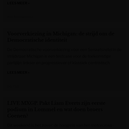
LEES MEER »
Het Nieuwsblad
Voorverkiezing in Michigan: de strijd om de
Democratische identiteit
De Democratische voorverkiezing voor een Senaatszetel in de
strijdstaat Michigan is een testcase voor de toekomstige
partijlijn: linkser en progressiever of klassiek centristisch.
LEES MEER »
De Tijd
LIVE MXGP. Pakt Liam Everts zijn eerste
podium in Lommel en wat doen broers
Coenen?
Dit weekend is het zover: de hoogmis van het motorcross-