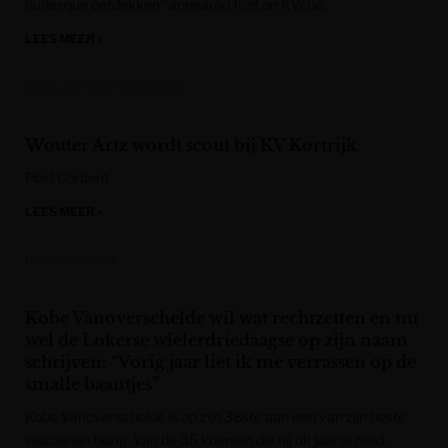
burlesque ontdekken” appeared first on KW.be.
LEES MEER »
Krant van West-Vlaanderen
Wouter Artz wordt scout bij KV Kortrijk
Post Content
LEES MEER »
Het Nieuwsblad
Kobe Vanoverschelde wil wat rechtzetten en nu
wel de Lokerse wielerdriedaagse op zijn naam
schrijven: “Vorig jaar liet ik me verrassen op de
smalle baantjes”
Kobe Vanoverschelde is op zijn 38ste aan een van zijn beste
seizoenen bezig. Van de 35 koersen die hij dit jaar al reed,