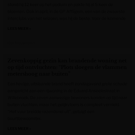
stond hij 12 keer op het podium en pakte hij al 5 keer de
bloemen. Ook in april, in de GP Affligem, een van de zwaarste
interclubs van het seizoen, was hij de beste. Voor de komende
LEES MEER »
Het Nieuwsblad
Zevenkoppig gezin kan brandende woning net
op tijd ontvluchten: “Plots sloegen de vlammen
metershoog naar buiten”
Een hevige, uitslaande brand heeft zondagavond grote schade
aangericht aan een rijwoning in de Eduard Anseelestraat in
Willebroek. De zeven aanwezige bewoners konden op tijd naar
buiten vluchten, maar het gelijkvloers is compleet vernield.
“Het vuur breidde razendsnel uit”, getuigt een
buurtbewoonster.
LEES MEER »