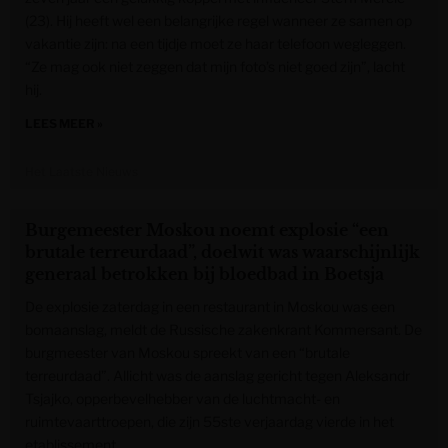
(23). Hij heeft wel een belangrijke regel wanneer ze samen op
vakantie zijn: na een tijdje moet ze haar telefoon wegleggen.
“Ze mag ook niet zeggen dat mijn foto’s niet goed zijn”, lacht
hij.
LEES MEER »
Het Laatste Nieuws
Burgemeester Moskou noemt explosie “een
brutale terreurdaad”, doelwit was waarschijnlijk
generaal betrokken bij bloedbad in Boetsja
De explosie zaterdag in een restaurant in Moskou was een
bomaanslag, meldt de Russische zakenkrant Kommersant. De
burgmeester van Moskou spreekt van een “brutale
terreurdaad”. Allicht was de aanslag gericht tegen Aleksandr
Tsjajko, opperbevelhebber van de luchtmacht- en
ruimtevaarttroepen, die zijn 55ste verjaardag vierde in het
etablissement.