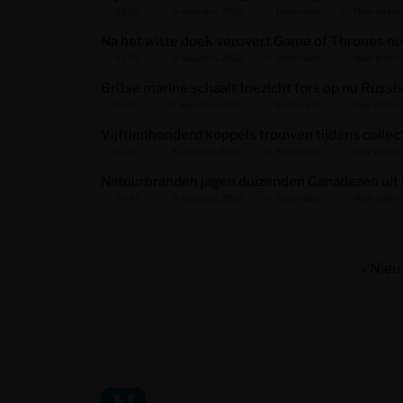
02:25
9 augustus 2026
Buitenland
Naar artikel
Na het witte doek verovert Game of Thrones nu
02:03
9 augustus 2026
Buitenland
Naar artikel
Britse marine schaalt toezicht fors op nu Russ
01:42
9 augustus 2026
Buitenland
Naar artikel
Vijftienhonderd koppels trouwen tijdens collec
01:29
9 augustus 2026
Buitenland
Naar artikel
Natuurbranden jagen duizenden Canadezen uit 
00:42
9 augustus 2026
Buitenland
Naar artikel
« Nie