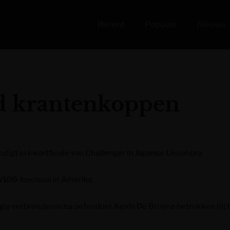
Recent
Populair
Nieuws
d krantenkoppen
igt in kwartfinale van Challenger in Japanse Uenohora
 W100-toernooi in Amerika
gla verbroederen na oefenduel, Kevin De Bruyne betrokken bij