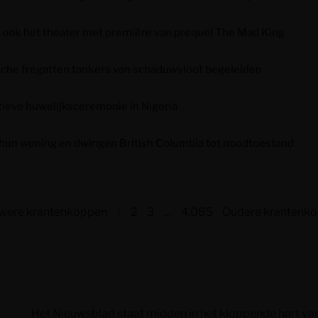
 ook het theater met première van prequel The Mad King
ische fregatten tankers van schaduwvloot begeleiden
tieve huwelijksceremonie in Nigeria
hun woning en dwingen British Columbia tot noodtoestand
uwere krantenkoppen
1
2
3
…
4.085
Oudere krantenko
Het Nieuwsblad staat midden in het kloppende hart van d