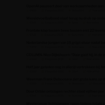
OpenAI pauzeert deel van werkzaamheden aan As
04:09
9 augustus 2026
Buitenland
Naar artikel
Wereldvoetbalbond slaat terug nu druk op onde
03:45
9 augustus 2026
Sport
Naar artikel
Frontale klap tussen twee bussen eist 22 levens
03:22
9 augustus 2026
Buitenland
Naar artikel
Nederlandse jongen van 15 grijpt stuur nadat 
03:02
9 augustus 2026
Buitenland
Naar artikel
COLUMN. Nico Dijkshoorn: “Daar gaat hij, in de 
03:00
9 augustus 2026
Sport
Naar artikel
Half jaar geleden nog in allerijl vertrokken bij
03:00
9 augustus 2026
Sport
Naar artikel
Weerman Frank Deboosere ziet grote kans op d
03:00
9 augustus 2026
Binnenland
Naar artike
Door Orbán ontslagen rechter staat vijftien jaar
02:45
9 augustus 2026
Buitenland
Naar artikel
Mysterieuze ‘lichtslangen’ razen tijdens total