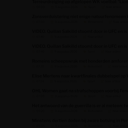
Terreurdreiging op afgelopen WK voetbal: “Lio
08:00
9 augustus 2026
Sport
Naar artikel
Zonsverduistering niet enige natuurfenomeen 
07:50
9 augustus 2026
Binnenland
Naar artike
VIDEO. Quillan Salkilld stoomt door in UFC en i
07:40
9 augustus 2026
Naar artikel
VIDEO. Quillan Salkilld stoomt door in UFC en i
07:40
9 augustus 2026
Sport
Naar artikel
Romeins scheepswrak met honderden amforen va
07:35
9 augustus 2026
Buitenland
Naar artikel
Elise Mertens naar kwartfinales dubbelspel o
07:24
9 augustus 2026
Sport
Naar artikel
OHL Women gaat na strafschoppen voorbij Fene
07:09
9 augustus 2026
Sport
Naar artikel
Het antwoord van de guerrilla is er al meteen:
05:20
9 augustus 2026
Buitenland
Naar artikel
Minstens dertien doden bij zware botsing in Pe
05:05
9 augustus 2026
Buitenland
Naar artikel