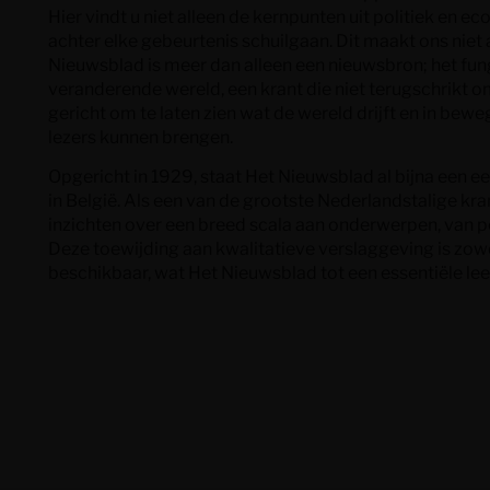
Hier vindt u niet alleen de kernpunten uit politiek en 
achter elke gebeurtenis schuilgaan. Dit maakt ons niet 
Nieuwsblad is meer dan alleen een nieuwsbron; het fun
veranderende wereld, een krant die niet terugschrikt o
gericht om te laten zien wat de wereld drijft en in bew
lezers kunnen brengen.
Opgericht in 1929, staat Het Nieuwsblad al bijna een 
in België. Als een van de grootste Nederlandstalige kra
inzichten over een breed scala aan onderwerpen, van pol
Deze toewijding aan kwalitatieve verslaggeving is zowe
beschikbaar, wat Het Nieuwsblad tot een essentiële le