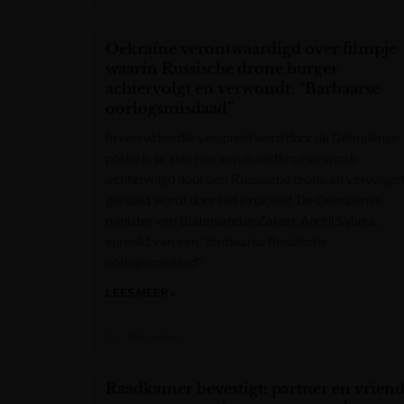
Oekraïne verontwaardigd over filmpje
waarin Russische drone burger
achtervolgt en verwondt: “Barbaarse
oorlogsmisdaad”
In een video die verspreid werd door de Oekraïense
politie is te zien hoe een marktkramer wordt
achtervolgd door een Russische drone en vervolge
geraakt wordt door het explosief. De Oekraïense
minister van Buitenlandse Zaken, Andrii Sybiga,
spreekt van een “barbaarse Russische
oorlogsmisdaad”.
LEES MEER »
Het Nieuwsblad
Raadkamer bevestigt: partner en vrien