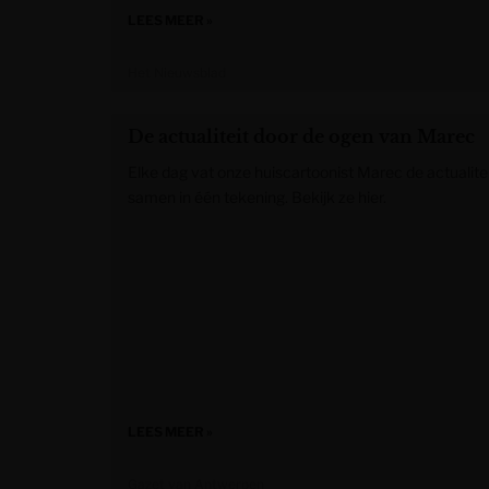
LEES MEER »
Het Nieuwsblad
De actualiteit door de ogen van Marec
Elke dag vat onze huiscartoonist Marec de actualite
samen in één tekening. Bekijk ze hier.
LEES MEER »
Gazet van Antwerpen