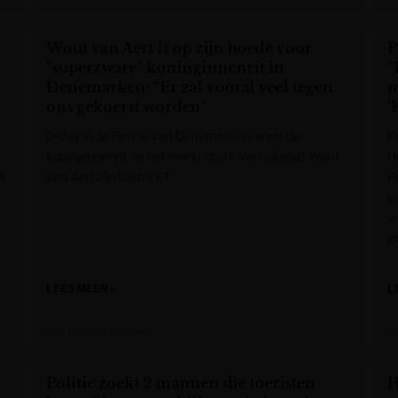
Wout van Aert is op zijn hoede voor
P
“superzware” koninginnenrit in
“
Denemarken: “Er zal vooral veel tegen
m
ons gekoerst worden”
‘
D-day in de Ronde van Denemarken, waar de
P
koninginnenrit op het menu staat. Vervolledigt Wout
H
ns
van Aert zijn hattrick?
P
g
w
g
LEES MEER »
L
Het Laatste Nieuws
H
d
Politie zoekt 2 mannen die toeristen
H