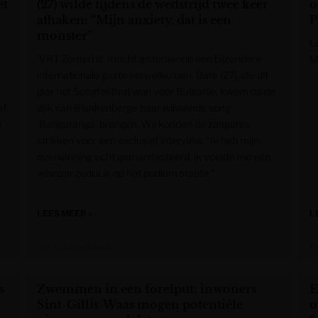
et
(27) wilde tijdens de wedstrijd twee keer
o
afhaken: “Mijn anxiety, dat is een
P
monster”
L
‘VRT Zomerhit’ mocht gisteravond een bijzondere
M
internationale gaste verwelkomen. Dara (27), die dit
jaar het Songfestival won voor Bulgarije, kwam op de
f.
dijk van Blankenberge haar winnende song
a
‘Bangaranga’ brengen. Wij konden de zangeres
strikken voor een exclusief interview. “Ik heb mijn
overwinning echt gemanifesteerd, ik voelde me een
winnaar zodra ik op het podium stapte.”
LEES MEER »
L
Het Laatste Nieuws
D
s
Zwemmen in een forelput: inwoners
E
Sint-Gillis-Waas mogen potentiële
o