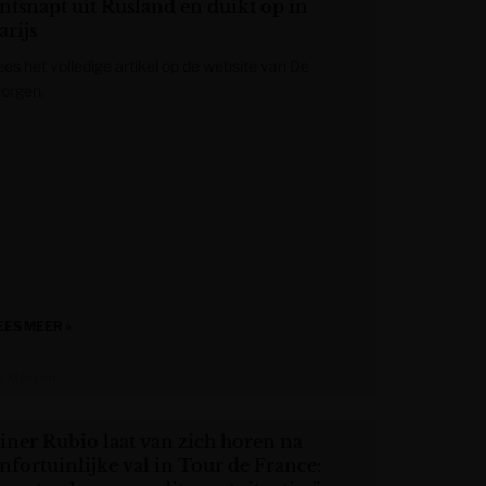
ntsnapt uit Rusland en duikt op in
arijs
ees het volledige artikel op de website van De
orgen.
EES MEER »
e Morgen
iner Rubio laat van zich horen na
nfortuinlijke val in Tour de France: