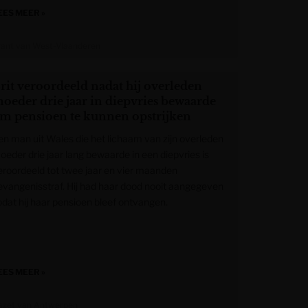
EES MEER »
rant van West-Vlaanderen
rit veroordeeld nadat hij overleden
oeder drie jaar in diepvries bewaarde
m pensioen te kunnen opstrijken
en man uit Wales die het lichaam van zijn overleden
oeder drie jaar lang bewaarde in een diepvries is
eroordeeld tot twee jaar en vier maanden
evangenisstraf. Hij had haar dood nooit aangegeven
odat hij haar pensioen bleef ontvangen.
EES MEER »
azet van Antwerpen