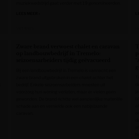
muziekwedstrijd gaat verder met 19 genomineerden.
LEES MEER »
L
VRT NWS
H
Zware brand verwoest chalet en caravan
T
op landbouwbedrijf in Tremelo:
p
seizoensarbeiders tijdig geëvacueerd
“
g
Bij een landbouwbedrijf in Tremelo is vannacht een
T
zware brand uitgebroken in een chalet achter het
d
.
bedrijf. Enkele seizoensarbeiders moesten uit
j
voorzorg hun woning verlaten, maar er vielen geen
b
gewonden. De brand richtte wel aanzienlijke materiële
a
schade aan en vernielde ook een nabijstaande
o
caravan.
da
a
b