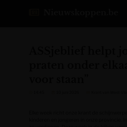
Nieuwskoppen.be
ASSjeblief helpt j
praten onder elkaa
voor staan”
14:45
10 juni 2026
Krant van West-Vl
Elke week
richt onze krant de schijnwer
kinderen en jongeren in onze provincie. Ini
ze verdienen. Deze week in de kijker: vzw 