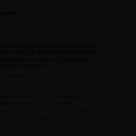
EES MEER »
et Laatste Nieuws
itelverdediger Alexander Doom moet
assen voor EK door hamstringblessure:
Alexander weet ook wel dat het geen
oed jaar is geweest”
itelverdediger Alexander Doom zal dit jaar niet
eelnemen aan het Europees kampioenschap. De 29-
arige 400 meterloper uit Roeselare moet door een
lessure forfait geven voor het belangrijkste
tletiekevenement van 2026. Een flinke
ntgoocheling voor Doom, die zijn Europese titel
ardoor niet kan verdedigen. “Hij doet er nog altijd
lles aan om zo sterk mogelijk terug te keren”,
enadrukt zijn vader