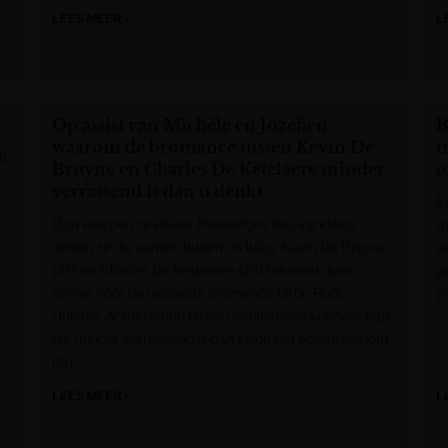
LEES MEER »
L
VRT NWS
K
Op assist van Michèle en Jozefien:
B
waarom de bromance tussen Kevin De
m
it
Bruyne en Charles De Ketelaere minder
o
verrassend is dan u denkt
E
Ooit wierpen ze elkaar bloemetjes toe, vandaag
m
zetten ze die samen buiten op Ibiza. Kevin De Bruyne
v
(35) en Charles De Ketelaere (25) tekenen deze
g
zomer voor de nieuwste bromance bij de Rode
z
Duivels. Achtergrond bij een ontluikende vriendschap
die minder verrassend is dan ze op het eerste gezicht
lijkt.
LEES MEER »
L
Het Laatste Nieuws
G