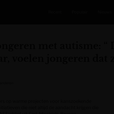
Recent
Populair
Nieuws
ongeren met autisme: “ 
r, voelen jongeren dat z
aanderen
pers op warme projecten voor kanszoekende
tiatieven die niet altijd de aandacht krijgen die
ASSjeblief uit Sint-Mischiels-Brugge.