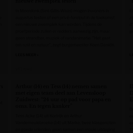
nieuwe zwemplek testen
“
In Meerdonk (Sint-Gillis-Waas) mogen inwoners in
E
e
augustus testen of een privé-forelput in de toekomst
z
n
een nieuwe zwemplek kan worden. Tijdens de
d
proefperiode zullen er redders aanwezig zijn, maar
g
geen strandbar, muziek of randanimatie. "Het gaat
om rust en natuur", zegt burgemeester Koen Daniëls.
LEES MEER »
L
VRT NWS
H
rs
Arthur (14) en Tess (14) nemen samen
I
met eigen team deel aan Levensloop
D
Zuidwest: “24 uur op pad voor papa en
E
at
oma. En tegen kanker”
D
Tess Acke (14) uit Kortrijk en Arthur
e
Vandemeulebroeke (14) uit Marke, twee klasgenoten
en
en goede vrienden, gaan samen een mooie uitdaging
T