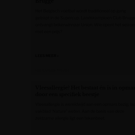
Brugge
Het Belgisch voetbal wordt traditioneel op gang
getrapt in de Supercup. Landskampioen Club Brugg
ontvangt bekerwinnaar Union. Wie opent het seizoe
met een prijs?
LEES MEER »
Het Laatste Nieuws
Vleesallergie? Het bestaat én is in opma
door een specifiek beestje
Vleesallergie is wereldwijd aan een opmars bezig, la
vakblad ‘Nature’ weten. Aan de basis van deze
zeldzame allergie ligt een tekenbeet.