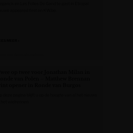
eganck en Les Folles De Gand te gast in Etropal
auwe appeared first on KW.be.
EES MEER »
rant van West-Vlaanderen
wee op twee voor Jonathan Milan in
onde van Polen – Matthew Brennan
int opener in Ronde van Burgos
p deze pagina blijft u op de hoogte van al het nieuws
 het wielrennen.