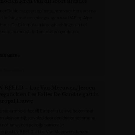
moeten leren van dit soort situaties”
iner Rubio reageert op Instagram voor het eerst na
ijn botsing met een ploegwagen van UAE op Alpe
’Huez. De Colombiaan kreeg hechtingen in het
ezicht en moest de Tour meteen verlaten.
EES MEER »
et Nieuwsblad
N BEELD – Luc Van Meeuwen, Jeroen
eganck en Les Folles De Gand te gast in
tropal Lauwe
e supermooie dag bij Etropal in Lauwe begon met
en klein ontbijt, gevolgd door een driegangenmenu
 natuurlijk een gezellig samenzijn.
he post IN BEELD – Luc Van Meeuwen, Jeroen