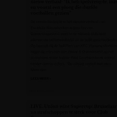
nieuw verhaal: “Ik heb spelvreugde, inz
en vooral een ploeg die durfde
voetballen gezien”
De eerste bladzijde in het nieuwe verhaal van
Excelsior Nieuwkerken is geschreven.
Donderdagavond werkte de nieuwe club haar
allereerste oefenwedstrijd uit de prille geschiedenis a
Op bezoek bij de beloften van KFC Vrasene stond n
negentig minuten een zware 4-0-eindstand op het
scorebord, maar trainer Paul Geertsen keek vooral
verder dan de cijfers. “De uitslag vertelt niet alles.
Meer dan
LEES MEER »
Het Nieuwsblad
LIVE. Union wint Supercup: Brusselaar
na strafschoppen te sterk voor Club