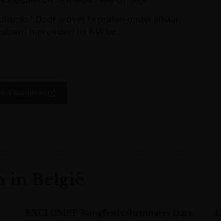
tisme: “ Door erover te praten onder elkaar,
 staan”
is provided by
KW.be
.
st-Vlaanderen
 in België
EXCLUSIEF. Songfestivalwinnares Dara
O