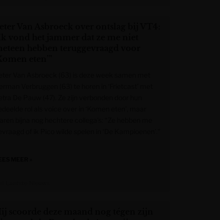
eter Van Asbroeck over ontslag bij VT4:
Ik vond het jammer dat ze me niet
eteen hebben teruggevraagd voor
Komen eten’”
eter Van Asbroeck (63) is deze week samen met
erman Verbruggen (63) te horen in ‘Frietcast’ met
etra De Pauw (47). Ze zijn verbonden door hun
edeelde rol als voice over in ‘Komen eten’, maar
aren bijna nog hechtere collega’s: “Ze hebben me
evraagd of ik Pico wilde spelen in ‘De Kampioenen’.”
EES MEER »
et Laatste Nieuws
ij scoorde deze maand nog tégen zijn