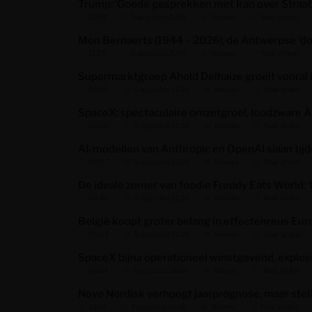
Trump: ‘Goede gesprekken met Iran over Straa
12:19
5 augustus 2026
Nieuws
Naar artikel
Mon Bernaerts (1944 – 2026), de Antwerpse ‘do
11:29
5 augustus 2026
Nieuws
Naar artikel
Supermarktgroep Ahold Delhaize groeit vooral i
08:49
5 augustus 2026
Nieuws
Naar artikel
SpaceX: spectaculaire omzetgroei, loodzware AI
07:00
5 augustus 2026
Nieuws
Naar artikel
AI-modellen van Anthropic en OpenAI slaan tijd
06:57
5 augustus 2026
Nieuws
Naar artikel
De ideale zomer van foodie Freddy Eats World: ‘F
06:45
5 augustus 2026
Nieuws
Naar artikel
België koopt groter belang in effectenreus Eur
05:02
5 augustus 2026
Nieuws
Naar artikel
SpaceX bijna operationeel winstgevend, explos
00:24
5 augustus 2026
Nieuws
Naar artikel
Novo Nordisk verhoogt jaarprognose, maar stelt
22:17
4 augustus 2026
Nieuws
Naar artikel