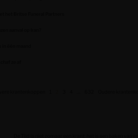
et het Britse Funeral Partners
zen aanval op Iran?
s in één maand
chaf ze af
were krantenkoppen
1
2
3
4
…
632
Oudere krantenk
De Tijd is niet zomaar een krant; het is een baken van in