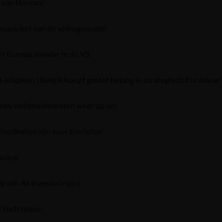
t van Hormuz’
nquichot van de veilingwereld’
n Europa, minder in de VS
-uitgaven | België koopt groter belang in strategisch Eurocle
ens veiligheidstesten weer op hol
oodhallen zijn voor toeristen’
oclear
ie aan AI-investeringen
 toch teleur