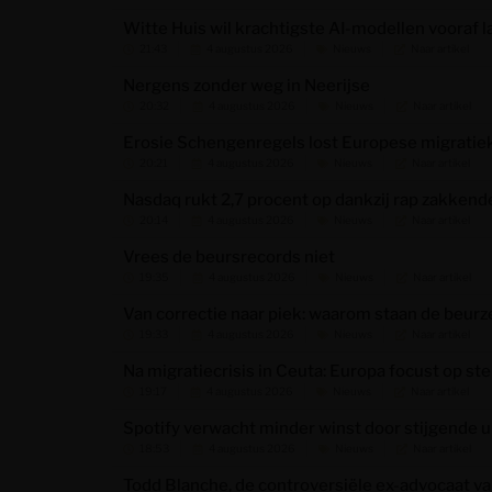
Witte Huis wil krachtigste AI-modellen vooraf l
21:43
4 augustus 2026
Nieuws
Naar artikel
Nergens zonder weg in Neerijse
20:32
4 augustus 2026
Nieuws
Naar artikel
Erosie Schengenregels lost Europese migratiek
20:21
4 augustus 2026
Nieuws
Naar artikel
Nasdaq rukt 2,7 procent op dankzij rap zakkende
20:14
4 augustus 2026
Nieuws
Naar artikel
Vrees de beursrecords niet
19:35
4 augustus 2026
Nieuws
Naar artikel
Van correctie naar piek: waarom staan de beur
19:33
4 augustus 2026
Nieuws
Naar artikel
Na migratiecrisis in Ceuta: Europa focust op 
19:17
4 augustus 2026
Nieuws
Naar artikel
Spotify verwacht minder winst door stijgende u
18:53
4 augustus 2026
Nieuws
Naar artikel
Todd Blanche, de controversiële ex-advocaat va