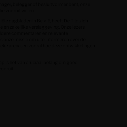
nager, belegger of besluitvormer bent, onze
e vooruit willen.
ële dagbladen in België, heeft De Tijd zich
e en zakelijke verslaggeving. Onze lezers
ldere commentaren en relevante
 is onze missie om u te informeren over de
ieke arena, en vooral hoe deze ontwikkelingen
ap is het van cruciaal belang om goed
vooruit.