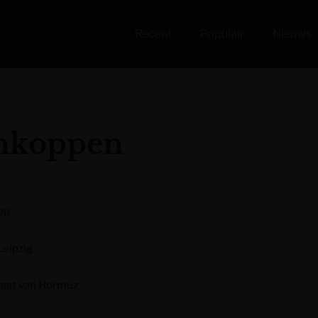
Recent
Populair
Nieuws
enkoppen
op
Leipzig
raat van Hormuz