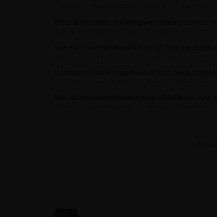
18:08
4 augustus 2026
Nieuws
Naar artikel
Brits-Belgische uitvaartgroep Sereni fuseert m
18:02
4 augustus 2026
Nieuws
Naar artikel
Speelde rakettentekort mee bij Trumps afgebla
17:52
4 augustus 2026
Nieuws
Naar artikel
Couckes investeringshuis verliest twee topper
17:33
4 augustus 2026
Nieuws
Naar artikel
Stel de meerwaardebelasting uit, of beter nog, s
17:05
4 augustus 2026
Nieuws
Naar artikel
« Nieu