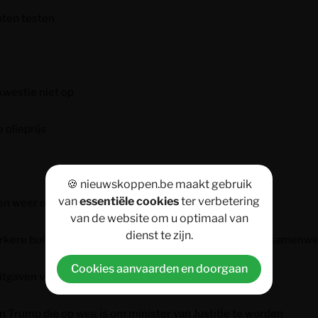
aten testen
westie niet op
 olieprijs
🍪 nieuwskoppen.be maakt gebruik
van
essentiële cookies
ter verbetering
zen weer op records?
van de website om u optimaal van
dienst te zijn.
sterkere buitengrenzen, strijd tegen mensensmokkel en samenw
Cookies aanvaarden en doorgaan
itgaven voor AI
n Trump die op weg is om minister van Justitie te worden