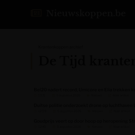
Nieuwskoppen.be
Krantenkoppen archief
De Tijd krant
Bel20 nadert record, Umicore en Elia trekken k
13:31
5 augustus 2026
Nieuws
Naar artikel
Duitse politie onderzoekt drone op luchthaven 
12:59
5 augustus 2026
Nieuws
Naar artikel
Goudprijs veert op door hoop op heropening St
12:45
5 augustus 2026
Nieuws
Naar artikel