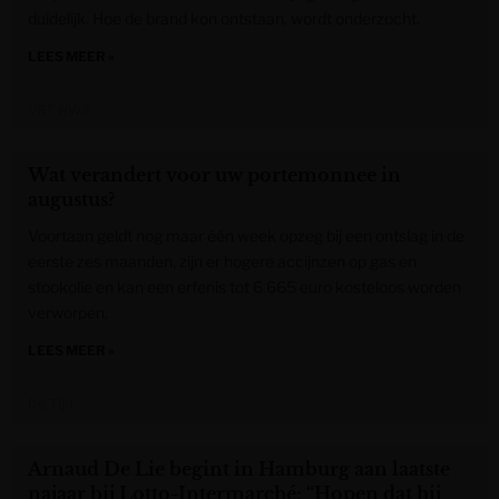
duidelijk. Hoe de brand kon ontstaan, wordt onderzocht.
LEES MEER »
VRT NWS
Wat verandert voor uw portemonnee in
augustus?
Voortaan geldt nog maar één week opzeg bij een ontslag in de
eerste zes maanden, zijn er hogere accijnzen op gas en
stookolie en kan een erfenis tot 6.665 euro kosteloos worden
verworpen.
LEES MEER »
De Tijd
Arnaud De Lie begint in Hamburg aan laatste
najaar bij Lotto-Intermarché: “Hopen dat hij