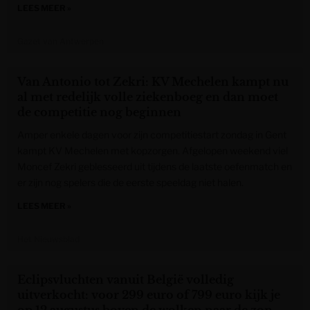
LEES MEER »
Gazet van Antwerpen
Van Antonio tot Zekri: KV Mechelen kampt nu
al met redelijk volle ziekenboeg en dan moet
de competitie nog beginnen
Amper enkele dagen voor zijn competitiestart zondag in Gent
kampt KV Mechelen met kopzorgen. Afgelopen weekend viel
Moncef Zekri geblesseerd uit tijdens de laatste oefenmatch en
er zijn nog spelers die de eerste speeldag niet halen.
LEES MEER »
Het Nieuwsblad
Eclipsvluchten vanuit België volledig
uitverkocht: voor 299 euro of 799 euro kijk je