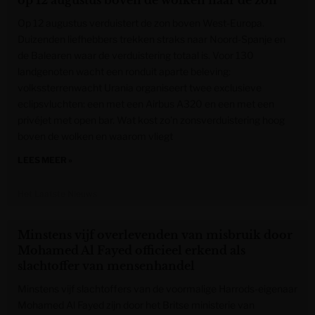
op 12 augustus boven de wolken naar de zon
Op 12 augustus verduistert de zon boven West-Europa.
Duizenden liefhebbers trekken straks naar Noord-Spanje en
de Balearen waar de verduistering totaal is. Voor 130
landgenoten wacht een ronduit aparte beleving:
volkssterrenwacht Urania organiseert twee exclusieve
eclipsvluchten: een met een Airbus A320 en een met een
privéjet met open bar. Wat kost zo’n zonsverduistering hoog
boven de wolken en waarom vliegt
LEES MEER »
Het Laatste Nieuws
Minstens vijf overlevenden van misbruik door
Mohamed Al Fayed officieel erkend als
slachtoffer van mensenhandel
Minstens vijf slachtoffers van de voormalige Harrods-eigenaar
Mohamed Al Fayed zijn door het Britse ministerie van