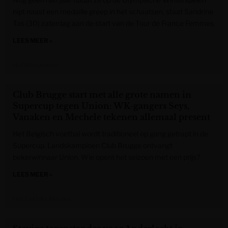
nipt naast een medaille greep in het schaatsen, staat Sandrine
Tas (30) zaterdag aan de start van de Tour de France Femmes.
LEES MEER »
Het Nieuwsblad
Club Brugge start met alle grote namen in
Supercup tegen Union: WK-gangers Seys,
Vanaken en Mechele tekenen allemaal present
Het Belgisch voetbal wordt traditioneel op gang getrapt in de
Supercup. Landskampioen Club Brugge ontvangt
bekerwinnaar Union. Wie opent het seizoen met een prijs?
LEES MEER »
Het Laatste Nieuws