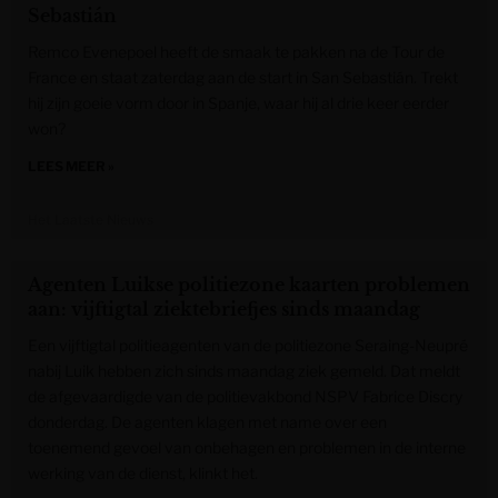
Sebastián
Remco Evenepoel heeft de smaak te pakken na de Tour de
France en staat zaterdag aan de start in San Sebastián. Trekt
hij zijn goeie vorm door in Spanje, waar hij al drie keer eerder
won?
LEES MEER »
Het Laatste Nieuws
Agenten Luikse politiezone kaarten problemen
aan: vijftigtal ziektebriefjes sinds maandag
Een vijftigtal politieagenten van de politiezone Seraing-Neupré
nabij Luik hebben zich sinds maandag ziek gemeld. Dat meldt
de afgevaardigde van de politievakbond NSPV Fabrice Discry
donderdag. De agenten klagen met name over een
toenemend gevoel van onbehagen en problemen in de interne
werking van de dienst, klinkt het.