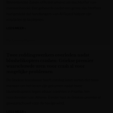
Binnenlandse Zaken officieel erkend als slachtoffer van
mensenhandel. Dat gebeurde nadat een groep slachtoffers
had gesteld dat handlangers van Al Fayed hielpen zijn
misdaden te faciliteren.
LEES MEER »
Het Laatste Nieuws
Twee reddingswerkers overleden nadat
blushelikopters crashen: Griekse premier
waarschuwde uren voor crash al voor
mogelijke problemen
De Griekse brandweer heeft zondag laten weten dat twee
mensen om het leven zijn gekomen nadat twee
blushelikopters tegen elkaar crashten in Psatha, ten
noordwesten van Athene. Eerder had de Griekse premier al
gewaarschuwd voor de hevige wind.
LEES MEER »