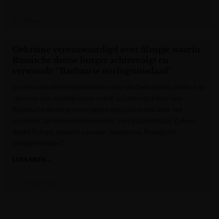
Het Nieuwsblad
Oekraïne verontwaardigd over filmpje waarin
Russische drone burger achtervolgt en
verwondt: “Barbaarse oorlogsmisdaad”
In een video die verspreid werd door de Oekraïense politie is te
zien hoe een marktkramer wordt achtervolgd door een
Russische drone en vervolgens geraakt wordt door het
explosief. De Oekraïense minister van Buitenlandse Zaken,
Andrii Sybiga, spreekt van een “barbaarse Russische
oorlogsmisdaad”.
LEES MEER »
Het Nieuwsblad