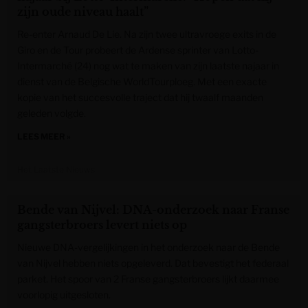
zijn oude niveau haalt”
Re-enter Arnaud De Lie. Na zijn twee ultravroege exits in de
Giro en de Tour probeert de Ardense sprinter van Lotto-
Intermarché (24) nog wat te maken van zijn laatste najaar in
dienst van de Belgische WorldTourploeg. Met een exacte
kopie van het succesvolle traject dat hij twaalf maanden
geleden volgde.
LEES MEER »
Het Laatste Nieuws
Bende van Nijvel: DNA-onderzoek naar Franse
gangsterbroers levert niets op
Nieuwe DNA-vergelijkingen in het onderzoek naar de Bende
van Nijvel hebben niets opgeleverd. Dat bevestigt het federaal
parket. Het spoor van 2 Franse gangsterbroers lijkt daarmee
voorlopig uitgesloten.