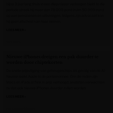
bijna 3 jaar lang thuis in een diepvriezer verborgen hield. In die
periode streek hij meer dan 78.000 pond (ruim 90.000 euro)
op aan pensioenen en uitkeringen. Volgens zijn advocaat kon
hij geen afscheid van haar nemen.
LEES MEER »
VRT NWS
Nieuwe iPhones dreigen een pak duurder te
worden door chiptekorten
De snelle prijsstijging van geheugenchips als gevolg van de AI-
hausse raakt Apple in de portemonnee. Om die reden zijn
Macs en iPads al flink in prijs verhoogd, analisten verwachten
nu dat ook nieuwe iPhones duurder zullen worden.
LEES MEER »
Het Laatste Nieuws