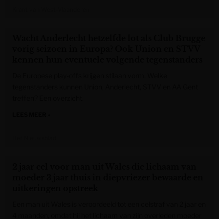
Krant van West-Vlaanderen
Wacht Anderlecht hetzelfde lot als Club Brugge
vorig seizoen in Europa? Ook Union en STVV
kennen hun eventuele volgende tegenstanders
De Europese play-offs krijgen stilaan vorm. Welke
tegenstanders kunnen Union, Anderlecht, STVV en AA Gent
treffen? Een overzicht.
LEES MEER »
Het Nieuwsblad
2 jaar cel voor man uit Wales die lichaam van
moeder 3 jaar thuis in diepvriezer bewaarde en
uitkeringen opstreek
Een man uit Wales is veroordeeld tot een celstraf van 2 jaar en
4 maanden, omdat hij het lichaam van zijn overleden moeder