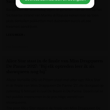
Siciliaans strand
Badgasten die woensdag lagen te genieten van de zon op het
Siciliaanse strand van Marina di Ragusa keken raar op toen
plots tientallen pakketten met duizenden euro’s uit zee
kwamen aandrijven.
LEES MEER »
Het Nieuwsblad
Alice Star staat in de finale van Miss Dragqueen
De Panne 2027: “Bij elk optreden leer ik als
showqueen nog bij”
Alister Verfaillie (26) uit Pittem staat met alter ego ‘Alice Star’
in de finale van Miss Dragqueen De Panne ’27, die doorgaat op
zaterdag 6 februari in zaal De Boare in De Panne. Daarin zal ze
het publiek meenemen in de prachtige wereld van
showqueens.
The post Alice Star staat in de finale van Miss Dragqueen De