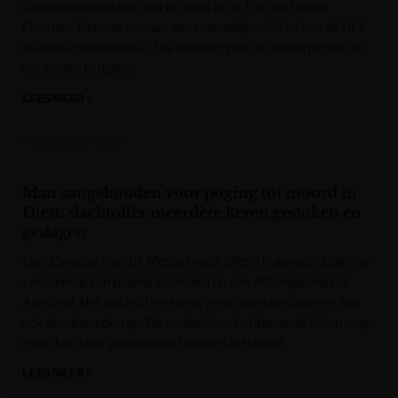
Opvallende beelden voor de tijdrit in de Tour de France
Femmes. Het was zowaar een mannelijke official van de UCI
die mee controleerde of de rensters hun bh hadden opgevuld
om sneller te rijden.
LEES MEER »
Het Laatste Nieuws
Man aangehouden voor poging tot moord in
Diest: slachtoffer meerdere keren gestoken en
geslagen
Een 35-jarige man uit Messelbroek (Diest) is aangehouden op
verdenking van poging tot moord op een 44-jarige man uit
Aarschot. Het slachtoffer kreeg verschillende slagen en liep
ook steekwonden op. De verdachte vluchtte na de feiten weg,
maar kon later gearresteerd worden in Hasselt.
LEES MEER »