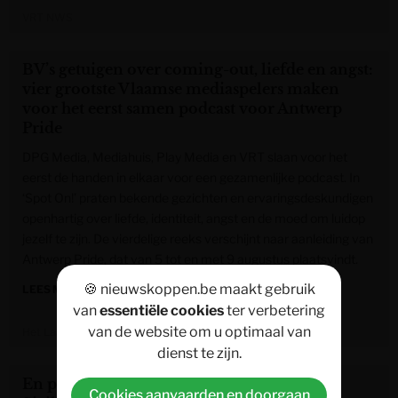
VRT NWS
BV’s getuigen over coming-out, liefde en angst:
vier grootste Vlaamse mediaspelers maken
voor het eerst samen podcast voor Antwerp
Pride
DPG Media, Mediahuis, Play Media en VRT slaan voor het
eerst de handen in elkaar voor een gezamenlijke podcast. In
‘Spot On!’ praten bekende gezichten en ervaringsdeskundigen
openhartig over liefde, identiteit, angst en de moed om luidop
jezelf te zijn. De vierdelige reeks verschijnt naar aanleiding van
Antwerp Pride, dat van 5 tot en met 9 augustus plaatsvindt.
🍪 nieuwskoppen.be maakt gebruik
LEES MEER »
van
essentiële cookies
ter verbetering
van de website om u optimaal van
Het Laatste Nieuws
dienst te zijn.
En plots spoelt bijna 700.000 euro aan op
Cookies aanvaarden en doorgaan