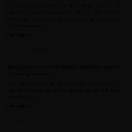
straks overmaken. Ondanks de teleurstelling omwille van de
degradatie, hebben ze bij Moorsele hun strijdlust niet verloren.
“We werden gewogen en veel te licht bevonden”, is voorzitter
Koen Roelandt eerlijk.
LEES MEER »
Krant van West-Vlaanderen
Beleggers negeren financiële acrobatie achter
AI op eigen risico
De teloorgang van een fel gehypet fonds is een zoveelste
knipperlicht dat de financiële architectuur achter de AI-boom
riskanter wordt.
LEES MEER »
De Tijd