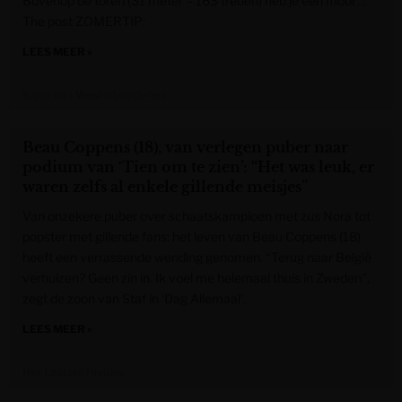
Bovenop de toren (31 meter – 163 treden) heb je een mooi …
The post ZOMERTIP:
LEES MEER »
Krant van West-Vlaanderen
Beau Coppens (18), van verlegen puber naar
podium van ‘Tien om te zien’: “Het was leuk, er
waren zelfs al enkele gillende meisjes”
Van onzekere puber over schaatskampioen met zus Nora tot
popster met gillende fans: het leven van Beau Coppens (18)
heeft een verrassende wending genomen. “Terug naar België
verhuizen? Geen zin in. Ik voel me helemaal thuis in Zweden”,
zegt de zoon van Staf in ‘Dag Allemaal’.
LEES MEER »
Het Laatste Nieuws