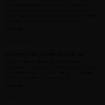
De Gentse voetbalzomer dendert voort. Na de dubbele
confrontatie met het Oekraïense Cherkasy, wacht er de
Buffalo’s nu twee pittige duels met Zweedse oude bekenden:
IFK Göteborg. Rik De Mil is alvast op zijn hoede.
LEES MEER »
Het Nieuwsblad
Nooit zoveel airco’s verkocht als dit jaar
In de eerste helft van dit jaar zijn de helft meer airco’s
geïnstalleerd in ons land dan in dezelfde periode in 2025. Nooit
eerder werden er zoveel geplaatst – en dan zitten de twee
hittegolven van 2026 nog niet in de cijfers.
LEES MEER »
De Tijd