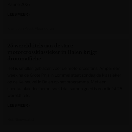
Panne 2027:
LEES MEER »
Krant van West-Vlaanderen
25 wereldtitels aan de start:
motorcrossklassieker in Balen krijgt
droomaffiche
Het is smullen geblazen voor de motorcrossfans. Amper één
week na de Grote Prijs in Lommel staat zondag de klassieker
op de Keiheuvel in Balen op het programma. Met een
spectaculair deelnemersveld dat samen goed is voor liefst 25
wereldtitels.
LEES MEER »
Het Nieuwsblad