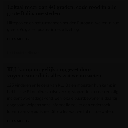
Lokaal meer dan 40 graden: code rood in alle
grote Italiaanse steden
Hittegolven en natuurbranden houden Europa al weken in hun
greep. Volg alle updates in deze liveblog.
LEES MEER »
Het Laatste Nieuws
KLJ-kamp mogelijk stopgezet door
voyeurisme: dit is alles wat we nu weten
125 kinderen en leiders van KLJ Balen moesten hun kamp in
het Luikse Plombières halsoverkop stopzetten na een ernstig
incident woensdagavond. Een lokale buurtbewoner is daarbij
opgepakt. Volgens onze informatie zou er een onderzoek
lopen naar voyeurisme. Dit is alles wat we tot nu toe weten.
LEES MEER »