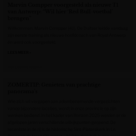
Marvin Compper voorgesteld als nieuwe T1
van Antwerp: “Wil hier ‘Red Bull-voetbal’
brengen”
Willkommen, Marvin Compper (41). De Duitser leidde vandaag
zijn eerste training als nieuwe hoofdcoach van Royal Antwerp
én werd ook voorgesteld.
LEES MEER »
Het Laatste Nieuws
ZOMERTIP: Genieten van prachtige
panorama’s
Wie zich wil vergapen aan adembenemende vergezichten
vanop bijzondere locaties, wordt in onze provincie op zijn
wenken bediend. In het kader van Horizon 2025 werden er de
afgelopen jaren verschillende uitkijkpunten geopend. De
recentste in de rij is de historische Sint-Pieterskerk in Lo.