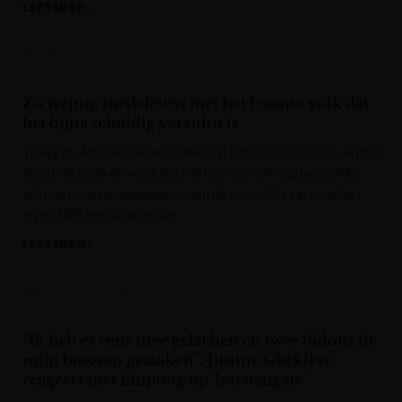
LEES MEER »
De Tijd
Zo weinig medeleven met het Iraanse volk dat
het bijna schuldig verzuim is
Terwijl de Amerikanen wegzinken in het Iraanse moeras en het
steeds duidelijker wordt dat het Iraanse volk nog lang onder
het repressieve islamregime van de ayatollahs zal moeten
leven, blijft het stil op straat.
LEES MEER »
Gazet van Antwerpen
“Ik heb er eens mee gelachen en twee bidons in
mijn boezem gestoken”: Justine Ghekiere
reageert met knipoog op ‘borstengate’