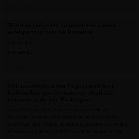
Het Laatste Nieuws
Winst en verlies (en nogmaals een nieuwe
oefenpartner) voor SK Roeselare
Post Content
LEES MEER »
Het Nieuwsblad
Ook noordwesten van VS geteisterd door
bosbranden: noodtoestand en verplichte
evacuatie in de staat Washington
Ook de VS krijgen hun deel van de bosbrandellende.
Honderden inwoners in het oosten van de noordoostelijke
staat Washington hebben de opdracht gekregen hun woning
te verlaten, om de oprukkende bosbranden te ontvluchten.