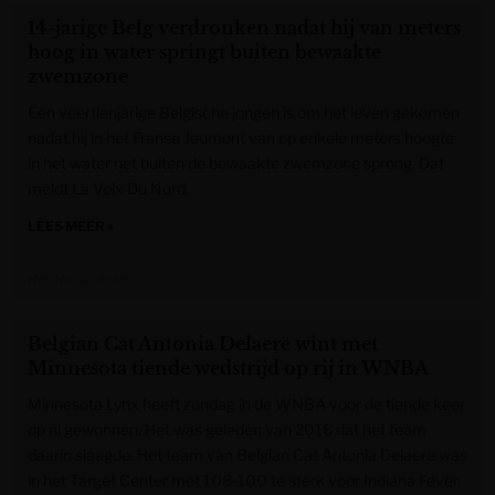
14-jarige Belg verdronken nadat hij van meters
hoog in water springt buiten bewaakte
zwemzone
Een veertienjarige Belgische jongen is om het leven gekomen
nadat hij in het Franse Jeumont van op enkele meters hoogte
in het water net buiten de bewaakte zwemzone sprong. Dat
meldt La Voix Du Nord.
LEES MEER »
Het Nieuwsblad
Belgian Cat Antonia Delaere wint met
Minnesota tiende wedstrijd op rij in WNBA
Minnesota Lynx heeft zondag in de WNBA voor de tiende keer
op rij gewonnen. Het was geleden van 2016 dat het team
daarin slaagde. Het team van Belgian Cat Antonia Delaere was
in het Target Center met 108-100 te sterk voor Indiana Fever.