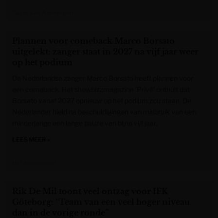
Gazet van Antwerpen
Plannen voor comeback Marco Borsato
uitgelekt: zanger staat in 2027 na vijf jaar weer
op het podium
De Nederlandse zanger Marco Borsato heeft plannen voor
een comeback. Het showbizzmagazine ‘Privé’ onthult dat
Borsato vanaf 2027 opnieuw op het podium zou staan. De
Nederlander hield na beschuldigingen van misbruik van een
minderjarige een lange pauze van bijna vijf jaar.
LEES MEER »
Het Nieuwsblad
Rik De Mil toont veel ontzag voor IFK
Göteborg: “Team van een veel hoger niveau
dan in de vorige ronde”