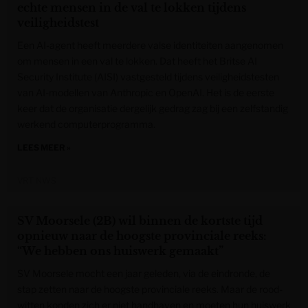
echte mensen in de val te lokken tijdens
veiligheidstest
Een AI-agent heeft meerdere valse identiteiten aangenomen
om mensen in een val te lokken. Dat heeft het Britse AI
Security Institute (AISI) vastgesteld tijdens veiligheidstesten
van AI-modellen van Anthropic en OpenAI. Het is de eerste
keer dat de organisatie dergelijk gedrag zag bij een zelfstandig
werkend computerprogramma.
LEES MEER »
VRT NWS
SV Moorsele (2B) wil binnen de kortste tijd
opnieuw naar de hoogste provinciale reeks:
“We hebben ons huiswerk gemaakt”
SV Moorsele mocht een jaar geleden, via de eindronde, de
stap zetten naar de hoogste provinciale reeks. Maar de rood-
witten konden zich er niet handhaven en moeten hun huiswerk