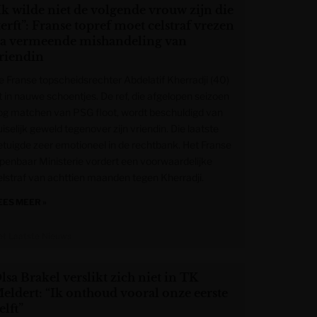
Ik wilde niet de volgende vrouw zijn die
terft”: Franse topref moet celstraf vrezen
a vermeende mishandeling van
riendin
e Franse topscheidsrechter Abdelatif Kherradji (40)
it in nauwe schoentjes. De ref, die afgelopen seizoen
og matchen van PSG floot, wordt beschuldigd van
iselijk geweld tegenover zijn vriendin. Die laatste
etuigde zeer emotioneel in de rechtbank. Het Franse
penbaar Ministerie vordert een voorwaardelijke
elstraf van achttien maanden tegen Kherradji.
EES MEER »
et Laatste Nieuws
lsa Brakel verslikt zich niet in TK
eldert: “Ik onthoud vooral onze eerste
elft”