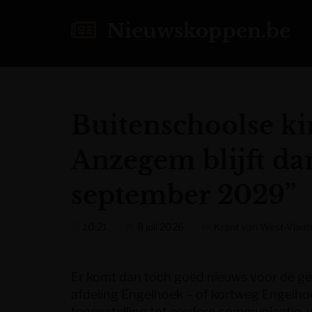
Nieuwskoppen.be
Buitenschoolse ki
Anzegem blijft da
september 2029”
10:21
8 juli 2026
Krant van West-Vlaa
Er komt dan toch goed nieuws voor de g
afdeling Engelhoek – of kortweg Engelho
tegenstelling tot eerdere communicatie,