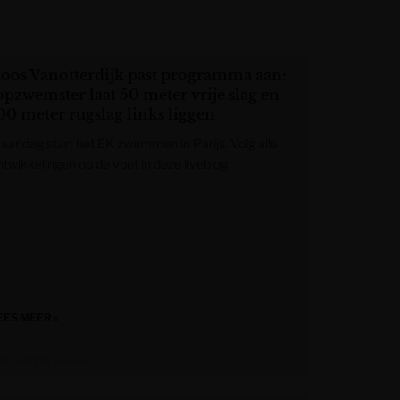
oos Vanotterdijk past programma aan:
opzwemster laat 50 meter vrije slag en
00 meter rugslag links liggen
aandag start het EK zwemmen in Parijs. Volg alle
ntwikkelingen op de voet in deze liveblog.
EES MEER »
et Laatste Nieuws