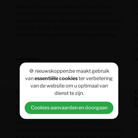
Ajax heeft het Ierse Shelbourne FC met 3-1 opzij
V
K
gezet in de derde voorrondes van de Conference
e
League. Mika Godts – nadrukkelijk in de belangstelling
v
van PSG – was de opvallendste man bij de thuisploeg.
he
Onze landgenoot scoorde én miste een strafschop.
v
n
z
LEES MEER »
L
🍪 nieuwskoppen.be maakt gebruik
Het Nieuwsblad
H
van
essentiële cookies
ter verbetering
van de website om u optimaal van
Mathis Vandenheede wil ook in Aubel-
E
dienst te zijn.
Thimister-Stavelot zijn grenzen
J
verleggen: “Een goede prestatie kan
l
Cookies aanvaarden en doorgaan
deuren openen”
D
Junioren die naar het EK of WK willen, krijgen in
ja
Aubel-Thimister-Stavelot een uitgelezen kans om zich
d
in de gunst van de selectieheren te rijden. “Ik voel me
b