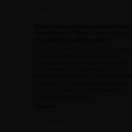
VRT NWS
Kolonel Roger Housen over afgeblazen
aanval op Iran: “Trump weet niet meer
van welk hout pijlen te maken”
Maak je uit de voeten. Zorg dat je veilig bent. Hou er
rekening mee dat er luchthavens gesloten en
vluchten geschrapt zullen worden. Die niet mis te
verstane boodschap kregen Amerikanen in het
Midden-Oosten zaterdag. Want, zo had Donald Tru
net besloten, er zou een nieuwe, grote aanvalsgolf
over Iran rollen. Maar toen belde de Saoedische
kroonprins naar Washington en
LEES MEER »
Het Laatste Nieuws