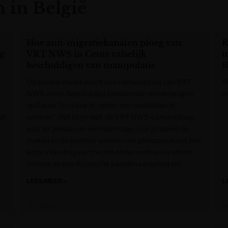
 in België
Hoe anti-migratiekanalen ploeg van
R
g
VRT NWS in Ceuta valselijk
t
beschuldigen van manipulatie
1
Op sociale media wordt een cameraploeg van VRT
M
-
NWS ervan beschuldigd beelden van minderjarigen
o
op Ceuta "in scène te zetten om medelijden te
g!
wekken". Dat klopt niet: de VRT NWS-cameraploeg
was ter plekke om een reportage over jongeren te
maken en de beelden werden niet gemanipuleerd. Het
korte videofragment wordt onder andere via uiterst
rechtse en pro-Russische kanalen verspreid om
LEES MEER »
L
VRT NWS
H