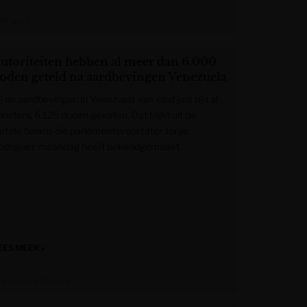
RT NWS
utoriteiten hebben al meer dan 6.000
oden geteld na aardbevingen Venezuela
j de aardbevingen in Venezuela van eind juni zijn al
instens 6.125 doden gevallen. Dat blijkt uit de
aatste balans die parlementsvoorzitter Jorge
odriguez maandag heeft bekendgemaakt.
EES MEER »
et Laatste Nieuws