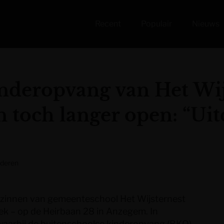
Recent
Populair
Nieuws
nderopvang van Het Wij
n toch langer open: “Uit
nderen
ezinnen van gemeenteschool Het Wijsternest
ek – op de Heirbaan 28 in Anzegem. In
 waarbij de buitenschoolse kinderopvang (BKO)