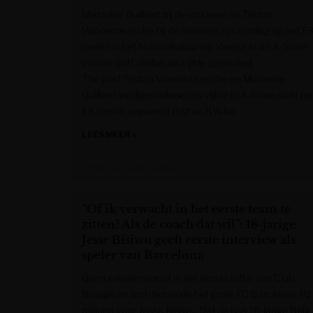
Mazarine Guilbert bij de vrouwen en Tristan
Vandenbussche bij de mannen zijn zondag op het E
roeien in het Noord-Italiaanse Varese in de A-finale
van de skiff allebei als vijfde geëindigd.
The post Tristan Vandenbussche en Mazarine
Guilbert eindigen allebei als vijfde in A-finale skiff op
EK roeien appeared first on KW.be.
LEES MEER »
Krant van West-Vlaanderen
“Of ik verwacht in het eerste team te
zitten? Als de coach dat wil”: 18-jarige
Jesse Bisiwu geeft eerste interview als
speler van Barcelona
Geen enkele minuut in het eerste elftal van Club
Brugge en toch betaalde het grote FC Barcelona 10
miljoen voor Jesse Bisiwu. Dat de pas 18-jarige Belg