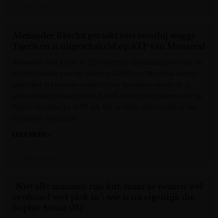
Het Nieuwsblad
Alexander Blockx geraakt niet voorbij stugge
Tsjech en is uitgeschakeld op ATP van Montreal
Alexander Blockx (ATP-32) heeft zich donderdag niet voor de
achtste finales van het Masters 1.000 van Montreal kunnen
plaatsten. Na precies anderhalf uur tennissen moest de 21-
jarige Antwerpenaar met 6-3 en 6-4 het hoofd buigen voor de
Tsjech Jiri Lehecka (ATP-12), het achtste reekshoofd op het
Canadese hardcourt.
LEES MEER »
Het Nieuwsblad
“Niet alle mannen zijn kut, maar ze nemen wel
verdomd veel plek in”: wie is nu eigenlijk die
Sophie Straat (31)?