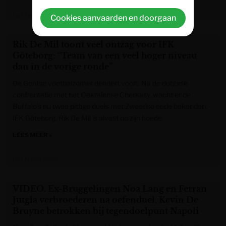
Het Nieuwsblad
Cookies aanvaarden en doorgaan
Rik De Mil toont veel ontzag voor IFK
Göteborg: “Team van een veel hoger niveau
dan in de vorige ronde”
De Gentse voetbalzomer dendert voort. Na de dubbele
confrontatie met het Oekraïense Cherkasy, wacht er de
Buffalo’s nu twee pittige duels met Zweedse oude bekenden:
IFK Göteborg. Rik De Mil is alvast op zijn hoede.
LEES MEER »
Het Nieuwsblad
VIDEO. Ex-Bruggelingen Noa Lang en Ferran
Jutgla verbroederen na oefenduel, Kevin De
Bruyne betrokken bij tegendoelpunt Napoli