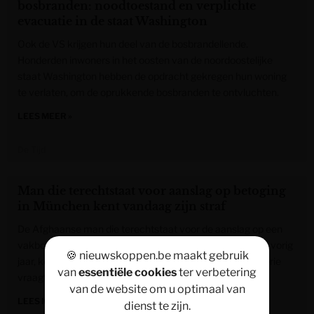
bosbranden: noodtoestand en verplichte
evacuatie in de staat Washington
Ook de VS krijgen hun deel van de bosbrandellende.
Honderden inwoners in het oosten van de noordoostelijke
staat Washington hebben de opdracht gekregen hun woning
te verlaten, om de oprukkende bosbranden te ontvluchten.
LEES MEER »
De Tijd
Man die terechtstaat voor aanslag op betoging
in München kent vandaag zijn straf
De Afghaanse man die terechtstaat voor de aanslag op een
vakbondsbetoging in de Duitse stad München in februari vorig
🍪 nieuwskoppen.be maakt gebruik
jaar, kent vandaag zijn straf. Het Duitse openbaar ministerie
van
essentiële cookies
ter verbetering
vraagt een levenslange opsluiting.
van de website om u optimaal van
LEES MEER »
dienst te zijn.