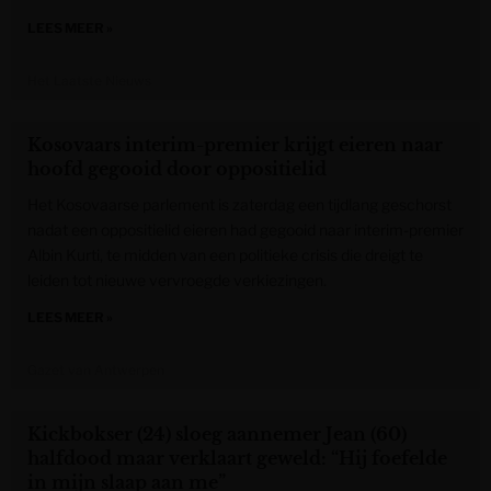
LEES MEER »
Het Laatste Nieuws
Kosovaars interim-premier krijgt eieren naar
hoofd gegooid door oppositielid
Het Kosovaarse parlement is zaterdag een tijdlang geschorst
nadat een oppositielid eieren had gegooid naar interim-premier
Albin Kurti, te midden van een politieke crisis die dreigt te
leiden tot nieuwe vervroegde verkiezingen.
LEES MEER »
Gazet van Antwerpen
Kickbokser (24) sloeg aannemer Jean (60)
halfdood maar verklaart geweld: “Hij foefelde
in mijn slaap aan me”