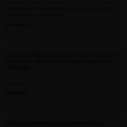
uiteindelijk haar meerdere erkennen in de Noorse kampioene
Sigrid Haugset. “Ik voelde dat ik echt goede benen had, zette
aan, maar kreeg niemand mee.”
LEES MEER »
Het Laatste Nieuws
Jonathan Milan vervolledigt hattrick in Ronde
van Polen – India (Pune) topkandidaat voor
WK 2032
Op deze pagina blijft u op de hoogte van al het nieuws in het
wielrennen.
LEES MEER »
Het Laatste Nieuws
Ook noordwesten van VS geteisterd door