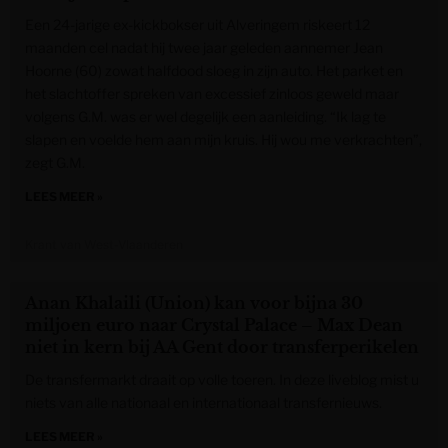
Een 24-jarige ex-kickbokser uit Alveringem riskeert 12
maanden cel nadat hij twee jaar geleden aannemer Jean
Hoorne (60) zowat halfdood sloeg in zijn auto. Het parket en
het slachtoffer spreken van excessief zinloos geweld maar
volgens G.M. was er wel degelijk een aanleiding. “Ik lag te
slapen en voelde hem aan mijn kruis. Hij wou me verkrachten”,
zegt G.M.
LEES MEER »
Krant van West-Vlaanderen
Anan Khalaili (Union) kan voor bijna 30
miljoen euro naar Crystal Palace – Max Dean
niet in kern bij AA Gent door transferperikelen
De transfermarkt draait op volle toeren. In deze liveblog mist u
niets van alle nationaal en internationaal transfernieuws.
LEES MEER »