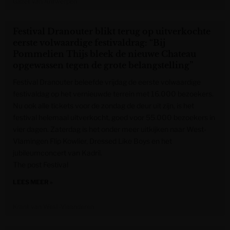
Gazet van Antwerpen
Festival Dranouter blikt terug op uitverkochte
eerste volwaardige festivaldrag: “Bij
Pommelien Thijs bleek de nieuwe Chateau
opgewassen tegen de grote belangstelling”
Festival Dranouter beleefde vrijdag de eerste volwaardige
festivaldag op het vernieuwde terrein met 16.000 bezoekers.
Nu ook alle tickets voor de zondag de deur uit zijn, is het
festival helemaal uitverkocht, goed voor 55.000 bezoekers in
vier dagen. Zaterdag is het onder meer uitkijken naar West-
Vlamingen Flip Kowlier, Dressed Like Boys en het
jubileumconcert van Kadril.
The post Festival
LEES MEER »
Krant van West-Vlaanderen