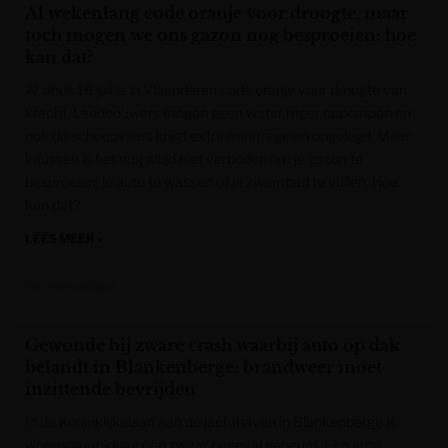
Al wekenlang code oranje voor droogte, maar
toch mogen we ons gazon nog besproeien: hoe
kan dat?
Al sinds 16 juli is in Vlaanderen code oranje voor droogte van
kracht. Landbouwers mogen geen water meer oppompen en
ook de scheepvaart krijgt extra maatregelen opgelegd. Maar
intussen is het nog altijd niet verboden om je gazon te
besproeien, je auto te wassen of je zwembad te vullen. Hoe
kan dat?
LEES MEER »
Het Nieuwsblad
Gewonde bij zware crash waarbij auto op dak
belandt in Blankenberge: brandweer moet
inzittende bevrijden
In de Koninklijkelaan aan de jachthaven in Blankenberge is
woensdagmiddag een zwaar ongeval gebeurd. Een auto