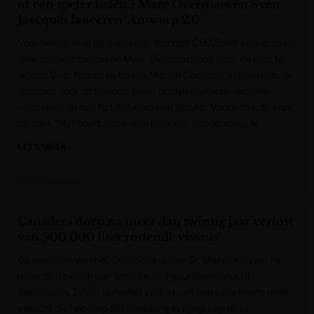
of een speler halen”: Marc Overmars en Sven
Jaecques lanceren ‘Antwerp 2.0’
Voor het eerst in bijna een jaar stonden CEO Sven Jaecques en
directeur voetbalzaken Marc Overmars nog eens de pers te
woord. Over hoe ze bij trainer Marvin Compper uitkwamen, de
ambities voor dit seizoen, maar hoofdzakelijk de recente
overname en hoe het Antwerp van Wouter Vandenhaute eruit
zal zien. “Het hoeft niet in één keer een gouden berg te
LEES MEER »
Het Nieuwsblad
Canadees dorp na meer dan twintig jaar verlost
van 900.000 liter rottende vissaus
De inwoners van het Canadese dorpje St. Mary’s kunnen na
meer dan twintig jaar letterlijk en figuurlijk opgelucht
ademhalen. Ze zijn definitief verlost van een penetrante rotte
vislucht die het dorp decennialang in zijn greep hield.