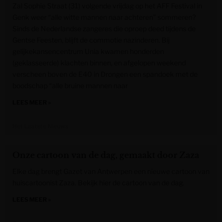
Zal Sophie Straat (31) volgende vrijdag op het AFF Festival in
Genk weer “alle witte mannen naar achteren” sommeren?
Sinds de Nederlandse zangeres die oproep deed tijdens de
Gentse Feesten, blijft de commotie nazinderen. Bij
gelijkekansencentrum Unia kwamen honderden
(geklasseerde) klachten binnen, en afgelopen weekend
verscheen boven de E40 in Drongen een spandoek met de
boodschap “alle bruine mannen naar
LEES MEER »
Het Laatste Nieuws
Onze cartoon van de dag, gemaakt door Zaza
Elke dag brengt Gazet van Antwerpen een nieuwe cartoon van
huiscartoonist Zaza. Bekijk hier de cartoon van de dag.
LEES MEER »