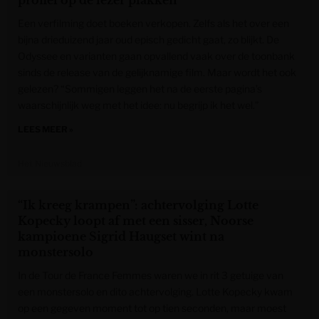
profiel op de lezer plakken”
Een verfilming doet boeken verkopen. Zelfs als het over een
bijna drieduizend jaar oud episch gedicht gaat, zo blijkt. De
Odyssee en varianten gaan opvallend vaak over de toonbank
sinds de release van de gelijknamige film. Maar wordt het ook
gelezen? “Sommigen leggen het na de eerste pagina’s
waarschijnlijk weg met het idee: nu begrijp ik het wel.”
LEES MEER »
Het Nieuwsblad
“Ik kreeg krampen”: achtervolging Lotte
Kopecky loopt af met een sisser, Noorse
kampioene Sigrid Haugset wint na
monstersolo
In de Tour de France Femmes waren we in rit 3 getuige van
een monstersolo en dito achtervolging. Lotte Kopecky kwam
op een gegeven moment tot op tien seconden, maar moest