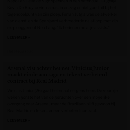
Napoli en Celta de Vigo speelden in een oefenduel 1-1 gelijk.
Kevin De Bruyne viel na rust in en zag er niet goed uit bij het
tegendoelpunt van zijn ploeg. Ferran Jutgla was de afwerker
van dienst, en de Spanjaard verbroederde na afloop met zijn
ex-ploeggenoot Noa Lang. “Ik herinner me al je assists.”
LEES MEER »
Het Nieuwsblad
Arsenal vist achter het net: Vinicius Junior
maakt einde aan saga en tekent verbeterd
contract bij Real Madrid
Vinicius Junior (26) gaat helemaal nergens heen. De voorbije
weken gonste het van de geruchten over een mogelijke
overgang naar Arsenal, maar de Braziliaan blijft gewoon bij
Real Madrid en tekent er een verbeterd contract.
LEES MEER »