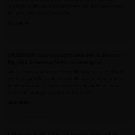
belandde op zijn dak op de tramsporen. De brandweer moest
één geknelde man (58) bevrijden.
LEES MEER »
Gazet van Antwerpen
Onderzoek naar oorlogsmisdaden in Kosovo
legt vier lichamen bloot in massagraf
In het noorden van Kosovo zijn vier lichamen aangetroffen in
een massagraf. Dat hebben de lokale autoriteiten maandag
bekendgemaakt. Er loopt momenteel een onderzoek naar
vermeende oorlogsmisdaden uit de jaren 90.
LEES MEER »
Gazet van Antwerpen
Chirogroep uit Zulte zet zomerkamp enkele