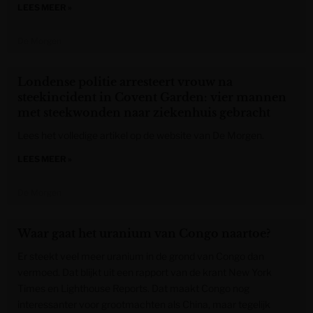
LEES MEER »
De Morgen
Londense politie arresteert vrouw na
steekincident in Covent Garden: vier mannen
met steekwonden naar ziekenhuis gebracht
Lees het volledige artikel op de website van De Morgen.
LEES MEER »
De Morgen
Waar gaat het uranium van Congo naartoe?
Er steekt veel meer uranium in de grond van Congo dan
vermoed. Dat blijkt uit een rapport van de krant New York
Times en Lighthouse Reports. Dat maakt Congo nog
interessanter voor grootmachten als China, maar tegelijk