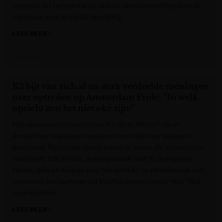
vergroot dat het gevaar op radioactieve besmetting door de
mijnbouw voor de lokale bevolking.
LEES MEER »
VRT NWS
K3 bijt van zich af na sterk verdeelde meningen
over optreden op Amsterdam Pride: “In welk
opzicht zou het niet oké zijn?”
Het verrassingsoptreden van K3 op de World Pride in
Amsterdam afgelopen weekend werd niet door iedereen
gesmaakt. Op sociale media kreeg de groep, die vooral jonge
fans heeft, felle kritiek. In een gesprek met HLN reageren
Hanne, Julia en Klaasje voor het eerst én ze vertellen ook wat
meer over het nummer dat Marthe opnam zonder hen. “Net
voor kinderen
LEES MEER »