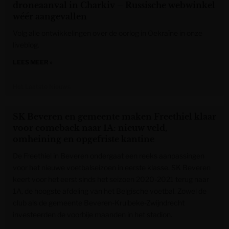
droneaanval in Charkiv – Russische webwinkel
wéér aangeval­len
Volg alle ontwikkelingen over de oorlog in Oekraïne in onze
liveblog.
LEES MEER »
Het Laatste Nieuws
SK Beveren en gemeente maken Freethiel klaar
voor comeback naar 1A: nieuw veld,
omheining en opgefriste kantine
De Freethiel in Beveren ondergaat een reeks aanpassingen
voor het nieuwe voetbalseizoen in eerste klasse. SK Beveren
keert voor het eerst sinds het seizoen 2020-2021 terug naar
1A, de hoogste afdeling van het Belgische voetbal. Zowel de
club als de gemeente Beveren-Kruibeke-Zwijndrecht
investeerden de voorbije maanden in het stadion.