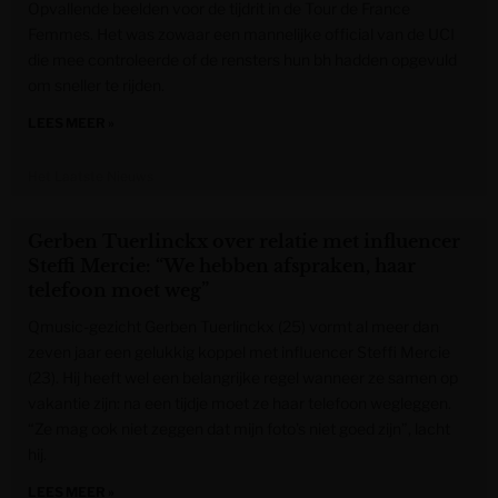
Opvallende beelden voor de tijdrit in de Tour de France
Femmes. Het was zowaar een mannelijke official van de UCI
die mee controleerde of de rensters hun bh hadden opgevuld
om sneller te rijden.
LEES MEER »
Het Laatste Nieuws
Gerben Tuerlinckx over relatie met influencer
Steffi Mercie: “We hebben afspraken, haar
telefoon moet weg”
Qmusic-gezicht Gerben Tuerlinckx (25) vormt al meer dan
zeven jaar een gelukkig koppel met influencer Steffi Mercie
(23). Hij heeft wel een belangrijke regel wanneer ze samen op
vakantie zijn: na een tijdje moet ze haar telefoon wegleggen.
“Ze mag ook niet zeggen dat mijn foto’s niet goed zijn”, lacht
hij.
LEES MEER »