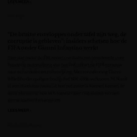
LEES MEER »
VRT NWS
“De bruine enveloppes onder tafel zijn weg, de
corruptie is gebleven”: insiders schetsen hoe de
FIFA onder Gianni Infantino werkt
Tien jaar nadat de FBI zeven voetbalbazen arresteerde voor
fraude bij de toewijzing van het WK, stinkt de FIFA opnieuw
naar schandalen en zelfverrijking. Met zonnekoning Gianni
Infantino die op eigen houtje het WK wilde verkopen. HLN spit
in een driedelige reeks uit hoe het zover is kunnen komen. In
deze aflevering: hoe WK-toewijzingen nog steeds worden
gemanipuleerd en waarom
LEES MEER »
Het Laatste Nieuws