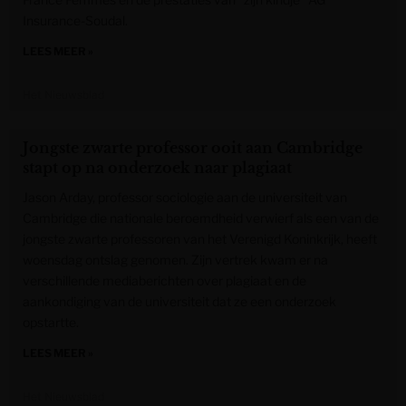
Insurance-Soudal.
LEES MEER »
Het Nieuwsblad
Jongste zwarte professor ooit aan Cambridge
stapt op na onderzoek naar plagiaat
Jason Arday, professor sociologie aan de universiteit van
Cambridge die nationale beroemdheid verwierf als een van de
jongste zwarte professoren van het Verenigd Koninkrijk, heeft
woensdag ontslag genomen. Zijn vertrek kwam er na
verschillende mediaberichten over plagiaat en de
aankondiging van de universiteit dat ze een onderzoek
opstartte.
LEES MEER »
Het Nieuwsblad