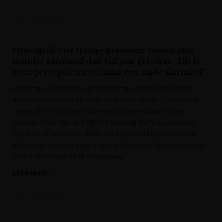
Het Laatste Nieuws
Drie op de vier lgbtq+-personen voelen zich
minder aanvaard dan vijf jaar geleden: “Dit is
geen perceptie meer, maar een luide alarmbel”
Personen uit de lgbtq+-gemeenschap voelen zich steeds
minder aanvaard in Vlaanderen. Drie op de vier (74 procent)
voelen zich vandaag minder geaccepteerd dan vijf jaar
geleden. Meer dan de helft (53 procent) durft hun seksuele
voorkeur of genderidentiteit niet altijd openlijk te tonen. Dat
blijkt uit de grootschalige enquête ‘Stem van Vlaanderen’ van
VTM NIEUWS en HLN. “Dat drie op
LEES MEER »
Het Laatste Nieuws