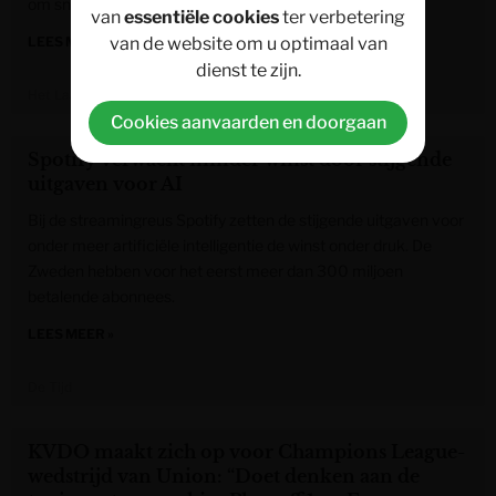
om sneller te rijden.
van
essentiële cookies
ter verbetering
van de website om u optimaal van
LEES MEER »
dienst te zijn.
Het Laatste Nieuws
Cookies aanvaarden en doorgaan
Spotify verwacht minder winst door stijgende
uitgaven voor AI
Bij de streamingreus Spotify zetten de stijgende uitgaven voor
onder meer artificiële intelligentie de winst onder druk. De
Zweden hebben voor het eerst meer dan 300 miljoen
betalende abonnees.
LEES MEER »
De Tijd
KVDO maakt zich op voor Champions League-
wedstrijd van Union: “Doet denken aan de