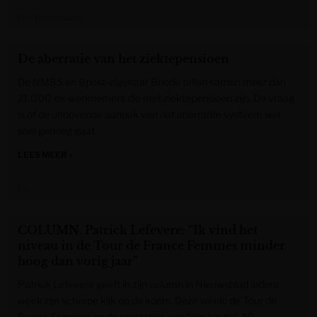
Het Nieuwsblad
De aberratie van het ziektepensioen
De NMBS en Bpost-eigenaar Bnode tellen samen meer dan
21.000 ex-werknemers die met ziektepensioen zijn. De vraag
is of de uitdovende aanpak van dat aberrante systeem wel
snel genoeg gaat.
LEES MEER »
De Tijd
COLUMN. Patrick Lefevere: “Ik vind het
niveau in de Tour de France Femmes minder
hoog dan vorig jaar”
Patrick Lefevere geeft in zijn column in Nieuwsblad iedere
week zijn scherpe kijk op de koers. Deze week: de Tour de
France Femmes en de prestaties van “zijn kindje” AG