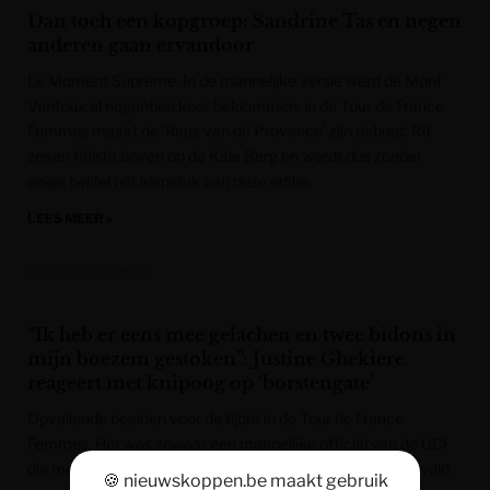
Dan toch een kopgroep: Sandrine Tas en negen
anderen gaan ervandoor
Le Moment Suprême. In de mannelijke versie werd de Mont
Ventoux al negentien keer beklommen, in de Tour de France
Femmes maakt de ‘Reus van de Provence’ zijn debuut. Rit
zeven finisht boven op de Kale Berg en wordt dus zonder
enige twijfel hét klapstuk van deze editie.
LEES MEER »
Het Laatste Nieuws
“Ik heb er eens mee gelachen en twee bidons in
mijn boezem gestoken”: Justine Ghekiere
reageert met knipoog op ‘borstengate’
Opvallende beelden voor de tijdrit in de Tour de France
Femmes. Het was zowaar een mannelijke official van de UCI
die mee controleerde of de rensters hun bh hadden opgevuld
🍪 nieuwskoppen.be maakt gebruik