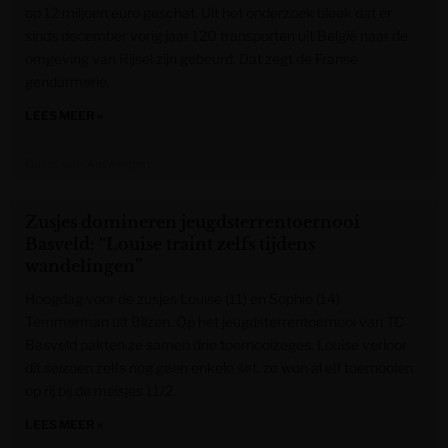
op 12 miljoen euro geschat. Uit het onderzoek bleek dat er
sinds december vorig jaar 120 transporten uit België naar de
omgeving van Rijsel zijn gebeurd. Dat zegt de Franse
gendarmerie.
LEES MEER »
Gazet van Antwerpen
Zusjes domineren jeugdsterrentoernooi
Basveld: “Louise traint zelfs tijdens
wandelingen”
Hoogdag voor de zusjes Louise (11) en Sophie (14)
Temmerman uit Bilzen. Op het jeugdsterrentoernooi van TC
Basveld pakten ze samen drie toernooizeges. Louise verloor
dit seizoen zelfs nog geen enkele set, ze won al elf toernooien
op rij bij de meisjes 11/2.
LEES MEER »