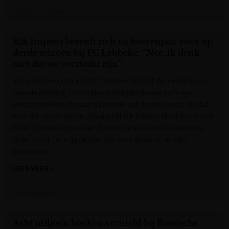
Het Laatste Nieuws
Rik Impens bereidt zich na boerenjaar voor op
derde seizoen bij FC Lebbeke: “Nee, ik denk
niet dat we verzwakt zijn”
Vorig seizoen ontpopte FC Lebbeke zich tot de revelatie van
tweede afdeling. Coach David Verhelst dwong zelfs een
eindrondeticket af, maar bij gebrek aan licentie paste de club
voor die nacompetitie. Draaischijf Rik Impens bleef aan boord
bij de club waar zijn vader Gunther nog steeds de sportieve
lijnen uitzet. “Ik krijg dit jaar nog meer gewicht op mijn
schouders”,
LEES MEER »
Het Nieuwsblad
Acht miljoen boeken vernield bij Russische