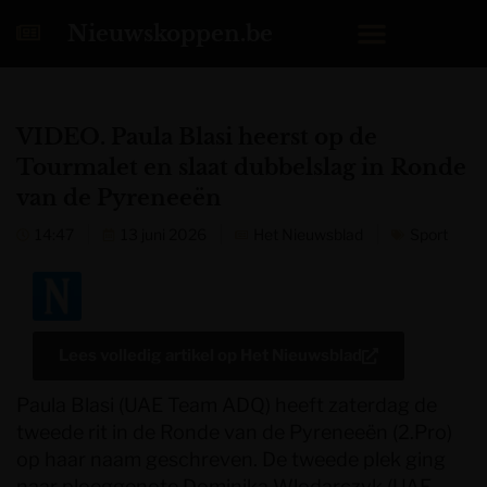
Nieuwskoppen.be
VIDEO. Paula Blasi heerst op de
Tourmalet en slaat dubbelslag in Ronde
van de Pyreneeën
14:47
13 juni 2026
Het Nieuwsblad
Sport
Lees volledig artikel op
Het Nieuwsblad
Paula Blasi (UAE Team ADQ) heeft zaterdag de
tweede rit in de Ronde van de Pyreneeën (2.Pro)
op haar naam geschreven. De tweede plek ging
naar ploeggenote Dominika Wlodarczyk (UAE