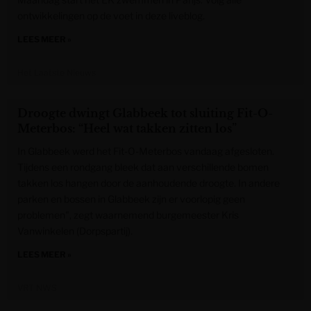
ontwikkelingen op de voet in deze liveblog.
LEES MEER »
Het Laatste Nieuws
Droogte dwingt Glabbeek tot sluiting Fit-O-
Meterbos: “Heel wat takken zitten los”
In Glabbeek werd het Fit-O-Meterbos vandaag afgesloten.
Tijdens een rondgang bleek dat aan verschillende bomen
takken los hangen door de aanhoudende droogte. In andere
parken en bossen in Glabbeek zijn er voorlopig geen
problemen", zegt waarnemend burgemeester Kris
Vanwinkelen (Dorpspartij).
LEES MEER »
VRT NWS