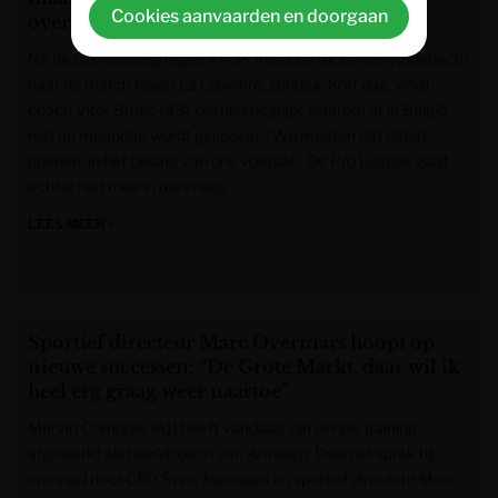
Cookies aanvaarden en doorgaan
overlegd met de clubs”
Na de overwinning tegen PAOK moet de focus van Anderlecht
naar de match tegen La Louvière, zondag. Kort dag, vindt
coach Vitor Bruno (43), die niet begrijpt waarom er in België
niet op maandag wordt gespeeld. “We moeten dat debat
openen, in het belang van ons voetbal.” De Pro League gaat
echter niet mee in die vraag.
LEES MEER »
Het Laatste Nieuws
Sportief directeur Marc Overmars hoopt op
nieuwe successen: “De Grote Markt, daar wil ik
heel erg graag weer naartoe”
Marvin Compper (41) heeft vandaag zijn eerste training
afgewerkt als hoofdcoach van Antwerp. Daarnet sprak hij,
omringd door CEO Sven Jaecques en sportief directeur Marc