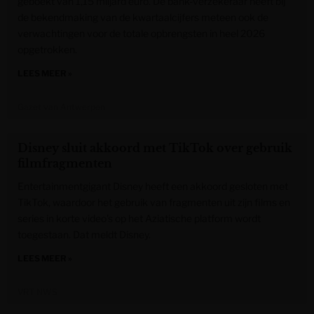
geboekt van 1,15 miljard euro. De bank-verzekeraar heeft bij
de bekendmaking van de kwartaalcijfers meteen ook de
verwachtingen voor de totale opbrengsten in heel 2026
opgetrokken.
LEES MEER »
Gazet van Antwerpen
Disney sluit akkoord met TikTok over gebruik
filmfragmenten
Entertainmentgigant Disney heeft een akkoord gesloten met
TikTok, waardoor het gebruik van fragmenten uit zijn films en
series in korte video’s op het Aziatische platform wordt
toegestaan. Dat meldt Disney.
LEES MEER »
VRT NWS