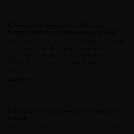
De Morgen
Kan een mysterieuze gokker Benjamin
Netanyahu aan een verkiezingszege helpen?
Wie wordt de volgende premier van Israël? Op Polymarket lijkt
een anonieme gokker Benjamin Netanyahu’s kansen met
forse inzetten op te krikken. Eerder won het account al
200.000 dollar met een opmerkelijk getimede Iran-
weddenschap.
LEES MEER »
De Tijd
Nettowinst KBC stijgt weer boven 1 miljard
euro uit
KBC heeft in het tweede kwartaal van dit jaar een nettowinst