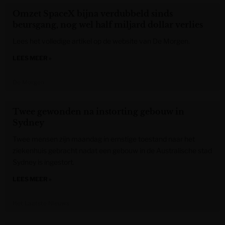
Omzet SpaceX bijna verdubbeld sinds
beursgang, nog wel half miljard dollar verlies
Lees het volledige artikel op de website van De Morgen.
LEES MEER »
De Morgen
Twee gewonden na instorting gebouw in
Sydney
Twee mensen zijn maandag in ernstige toestand naar het
ziekenhuis gebracht nadat een gebouw in de Australische stad
Sydney is ingestort.
LEES MEER »
Het Laatste Nieuws