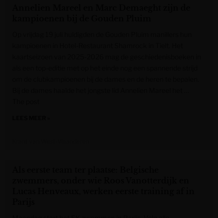
Annelien Mareel en Marc Demaeght zijn de
kampioenen bij de Gouden Pluim
Op vrijdag 19 juli huldigden de Gouden Pluim manillers hun
kampioenen in Hotel-Restaurant Shamrock in Tielt. Het
kaartseizoen van 2025-2026 mag de geschiedenisboeken in
als een top-editie met op het einde nog een spannende strijd
om de clubkampioenen bij de dames en de heren te bepalen.
Bij de dames haalde het jongste lid Annelien Mareel het …
The post
LEES MEER »
Krant van West-Vlaanderen
Als eerste team ter plaatse: Belgische
zwemmers, onder wie Roos Vanotterdijk en
Lucas Henveaux, werken eerste training af in
Parijs
Maandag start het EK zwemmen in Parijs. Volg alle