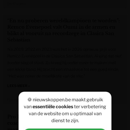
De Morgen
“En nu proberen wereldkampioen te worden”:
Remco Evenepoel valt Oumi in de armen en
blikt al vooruit na recordzege in Clasica San
Sebastian
Na 2019, 2022 en 2023 was het in 2026 opnieuw prijs voor
Remco Evenepoel in de Clasica San Sebastian. Al ging dat niet
zonder slag of stoot. Zo kreeg hij onder meer te maken met
een lekke band. Hij bracht een inhaalrace tot een goed einde.
“Het was zeker de moeilijkste van de vier.”
LEES MEER »
🍪 nieuwskoppen.be maakt gebruik
Het Nieuwsblad
van
essentiële cookies
ter verbetering
van de website om u optimaal van
Pro League gaat niet in op idee Anderlecht-
dienst te zijn.
coach Vitor Bruno voor wedstrijden op
maandagavond: “Huidige principes zijn