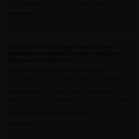
contract tekende voor één jaar bij Braunschweig.
LEES MEER »
Het Nieuwsblad
Geen zin om al je kampeermateriaal naar
Pukkelpop te sleuren? Hasseltse vrijwilligers
helpen met golfkarretjes
Vrijwilligers van het Hasseltse Kiewitfonds gaan een
shuttledienst voorzien met elektrische golfkarretjes tussen de
parkings en het festivalterrein van Pukkelpop. Wie dat wil,
hoeft dan niet meer zo ver te wandelen. Bezoekers die
gebruikmaken van de shuttledienst, kunnen een vrije bijdrage
doen die integraal naar het fonds gaat. Het geld gaat naar
verschillende projecten in de derde wereld.
LEES MEER »
VRT NWS