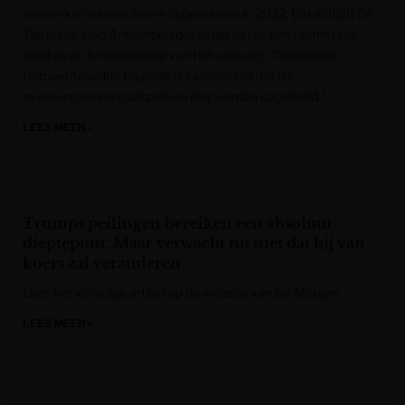
versterken na een zware cyberaanval in 2022. Dat schrijft De
Tijd en de stad Antwerpen bevestigt dat er een rechtszaak
loopt over de beëindiging van het contract. "Autonoom
Gemeentebedrijf Digipolis is van oordeel dat de
overeengekomen afspraken niet werden nageleefd."
LEES MEER »
VRT NWS
Trumps peilingen bereiken een absoluut
dieptepunt. Maar verwacht nu niet dat hij van
koers zal veranderen
Lees het volledige artikel op de website van De Morgen.
LEES MEER »
De Morgen