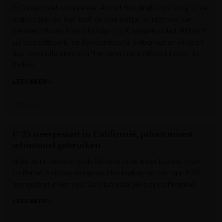
In Turkije trekt oud-premier Ahmet Davutoglu zich terug uit de
actieve politiek. Dat heeft de voormalige bondgenoot van
president Recep Tayyip Erdogan op X aangekondigd. Hij heeft
zijn oppositiepartij ‘de Toekomstpartij’ ontbonden en wil geen
deel meer uitmaken van "het vervuilde politieke klimaat" in
Turkije.
LEES MEER »
VRT NWS
F-35 neergestort in Californië, piloot moest
schietstoel gebruiken
Nabij de luchtmachtbasis Miramar in de Amerikaanse staat
Californië is vrijdag een gevechtsvliegtuig van het type F-35
neergestort in een veld. De piloot gebruikte zijn schietstoel.
LEES MEER »