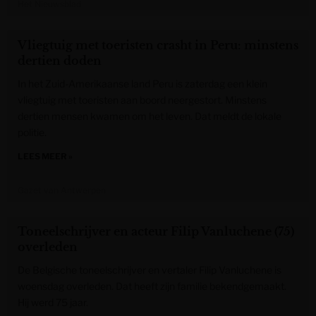
Het Nieuwsblad
Vliegtuig met toeristen crasht in Peru: minstens
dertien doden
In het Zuid-Amerikaanse land Peru is zaterdag een klein
vliegtuig met toeristen aan boord neergestort. Minstens
dertien mensen kwamen om het leven. Dat meldt de lokale
politie.
LEES MEER »
Gazet van Antwerpen
Toneelschrijver en acteur Filip Vanluchene (75)
overleden
De Belgische toneelschrijver en vertaler Filip Vanluchene is
woensdag overleden. Dat heeft zijn familie bekendgemaakt.
Hij werd 75 jaar.