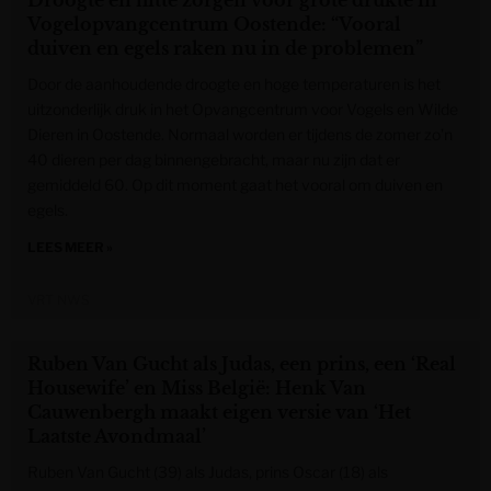
Droogte en hitte zorgen voor grote drukte in
Vogelopvangcentrum Oostende: “Vooral
duiven en egels raken nu in de problemen”
Door de aanhoudende droogte en hoge temperaturen is het
uitzonderlijk druk in het Opvangcentrum voor Vogels en Wilde
Dieren in Oostende. Normaal worden er tijdens de zomer zo’n
40 dieren per dag binnengebracht, maar nu zijn dat er
gemiddeld 60. Op dit moment gaat het vooral om duiven en
egels.
LEES MEER »
VRT NWS
Ruben Van Gucht als Judas, een prins, een ‘Real
Housewife’ en Miss België: Henk Van
Cauwenbergh maakt eigen versie van ‘Het
Laatste Avondmaal’
Ruben Van Gucht (39) als Judas, prins Oscar (18) als