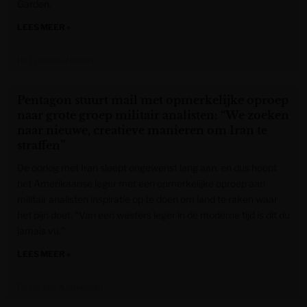
Garden.
LEES MEER »
Het Laatste Nieuws
Pentagon stuurt mail met opmerkelijke oproep
naar grote groep militair analisten: “We zoeken
naar nieuwe, creatieve manieren om Iran te
straffen”
De oorlog met Iran sleept ongewenst lang aan, en dus hoopt
het Amerikaanse leger met een opmerkelijke oproep aan
militair analisten inspiratie op te doen om land te raken waar
het pijn doet. “Van een westers leger in de moderne tijd is dit du
jamais vu.”
LEES MEER »
Gazet van Antwerpen