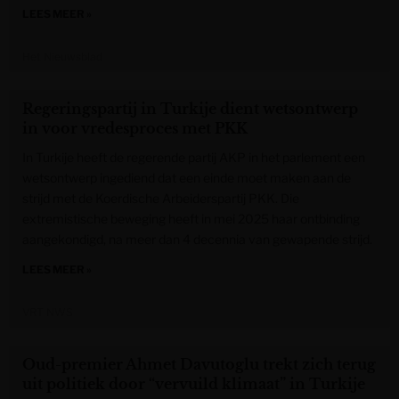
LEES MEER »
Het Nieuwsblad
Regeringspartij in Turkije dient wetsontwerp
in voor vredesproces met PKK
In Turkije heeft de regerende partij AKP in het parlement een
wetsontwerp ingediend dat een einde moet maken aan de
strijd met de Koerdische Arbeiderspartij PKK. Die
extremistische beweging heeft in mei 2025 haar ontbinding
aangekondigd, na meer dan 4 decennia van gewapende strijd.
LEES MEER »
VRT NWS
Oud-premier Ahmet Davutoglu trekt zich terug
uit politiek door “vervuild klimaat” in Turkije