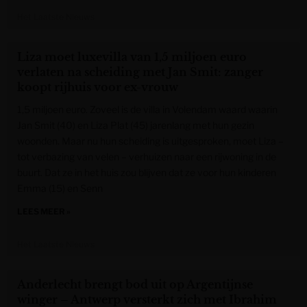
Het Laatste Nieuws
Liza moet luxevilla van 1,5 miljoen euro
verlaten na scheiding met Jan Smit: zanger
koopt rijhuis voor ex-vrouw
1,5 miljoen euro. Zoveel is de villa in Volendam waard waarin
Jan Smit (40) en Liza Plat (45) jarenlang met hun gezin
woonden. Maar nu hun scheiding is uitgesproken, moet Liza –
tot verbazing van velen – verhuizen naar een rijwoning in de
buurt. Dat ze in het huis zou blijven dat ze voor hun kinderen
Emma (15) en Senn
LEES MEER »
Het Laatste Nieuws
Anderlecht brengt bod uit op Argentijnse
winger – Antwerp versterkt zich met Ibrahim