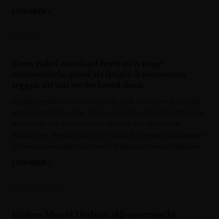
LEES MEER »
De Morgen
Geen enkel euroland heeft zo’n trage
economische groei als België. 3 economen
leggen uit wat we verkeerd doen
België bengelt helemaal onderaan in de eurozone op het vlak
van economische groei. Onze economie nam het voorbije jaar
met amper 0,5 procent toe — slechter dan alle andere
eurolanden. Hoe komt dat? En vooral: kunnen we dit oplossen?
Drie economen wijzen op dezelfde pijnpunten én uitdagingen.
LEES MEER »
Het Laatste Nieuws
Diaken Marcel Derluyn (81) onverwacht