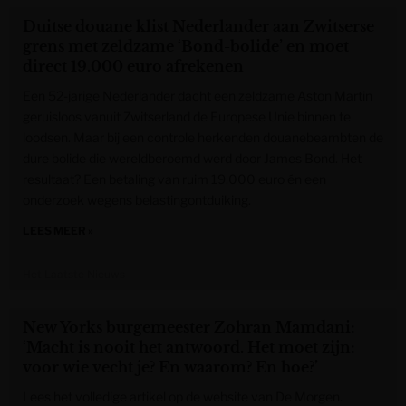
Duitse douane klist Nederlander aan Zwitserse
grens met zeldzame ‘Bond-bolide’ en moet
direct 19.000 euro afrekenen
Een 52-jarige Nederlander dacht een zeldzame Aston Martin
geruisloos vanuit Zwitserland de Europese Unie binnen te
loodsen. Maar bij een controle herkenden douanebeambten de
dure bolide die wereldberoemd werd door James Bond. Het
resultaat? Een betaling van ruim 19.000 euro én een
onderzoek wegens belastingontduiking.
LEES MEER »
Het Laatste Nieuws
New Yorks burgemeester Zohran Mamdani:
‘Macht is nooit het antwoord. Het moet zijn:
voor wie vecht je? En waarom? En hoe?’
Lees het volledige artikel op de website van De Morgen.