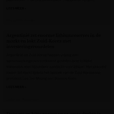
LEES MEER »
Het Laatste Nieuws
Argentinië zet enorme lithiumreserves in de
markt en lokt Zuid-Korea met
investeringsvoordelen
Argentinië en Zuid-Korea hebben vrijdag een
samenwerkingsovereenkomst gesloten over kritieke
mineralen, met bijzondere aandacht voor lithium. Het akkoord
kwam tot stand tijdens het bezoek van de Zuid-Koreaanse
president Lee Jae Myung aan Buenos Aires.
LEES MEER »
Gazet van Antwerpen