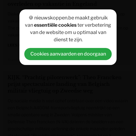
overleden op vakantie in Engeland
Diaken Marcel Derluyn is op 25 juli onverwacht overleden, op
🍪 nieuwskoppen.be maakt gebruik
vakantie in Bristol (Engeland).
van
essentiële cookies
ter verbetering
The post Diaken Marcel Derluyn (81) onverwacht overleden op
van de website om u optimaal van
vakantie in Engeland appeared first on KW.be.
dienst te zijn.
LEES MEER »
Cookies aanvaarden en doorgaan
Krant van West-Vlaanderen
KIJK. “Prachtig pilotenwerk”: Theo Francken
prijst spectaculaire landing van Belgisch
militair vliegtuig op Zweedse weg
Op sociale media is veel ophef ontstaan over een video waarin
een Belgisch A400M-transportvliegtuig neerstrijkt op een
smalle openbare weg in Zweden. Volgens minister van
Defensie Theo Francken (N-VA) dateren de beelden van een
grootschalige militaire oefening die enkele maanden geleden
plaatsvond. “Prachtig pilotenwerk”, reageerde hij op X.