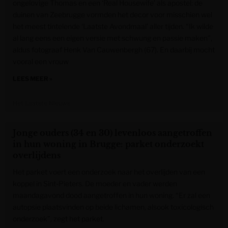
ongelovige Thomas en een ‘Real Housewife’ als apostel: de
duinen van Zeebrugge vormden het decor voor misschien wel
het meest tintelende ‘Laatste Avondmaal’ aller tijden. “Ik wilde
al lang eens een eigen versie met schwung en passie maken”,
aldus fotograaf Henk Van Cauwenbergh (67). En daarbij mocht
vooral een vrouw
LEES MEER »
Het Laatste Nieuws
Jonge ouders (34 en 30) levenloos aangetroffen
in hun woning in Brugge: parket onderzoekt
overlijdens
Het parket voert een onderzoek naar het overlijden van een
koppel in Sint-Pieters. De moeder en vader werden
maandagavond dood aangetroffen in hun woning. “Er zal een
autopsie plaatsvinden op beide lichamen, alsook toxicologisch
onderzoek”, zegt het parket.