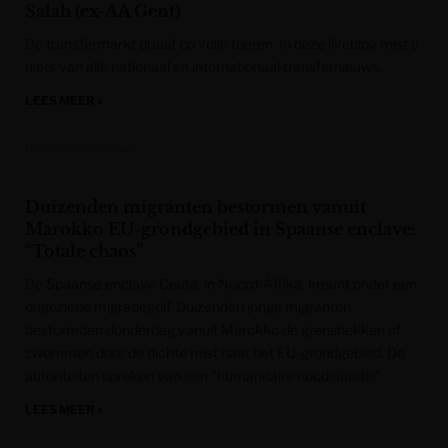
Salah (ex-AA Gent)
De transfermarkt draait op volle toeren. In deze liveblog mist u
niets van alle nationaal en internationaal transfernieuws.
LEES MEER »
Het Laatste Nieuws
Duizenden migranten bestormen vanuit
Marokko EU-grondgebied in Spaanse enclave:
“Totale chaos”
De Spaanse enclave Ceuta, in Noord-Afrika, kreunt onder een
ongeziene migratiegolf. Duizenden jonge migranten
bestormden donderdag vanuit Marokko de grenshekken of
zwommen door de dichte mist naar het EU-grondgebied. De
autoriteiten spreken van een “humanitaire noodsituatie”.
LEES MEER »