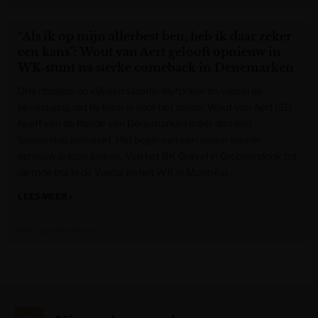
“Als ik op mijn allerbest ben, heb ik daar zeker
een kans”: Wout van Aert gelooft opnieuw in
WK-stunt na sterke comeback in Denemarken
Drie ritzeges op vijf, een staaltje blufpoker én vooral de
bevestiging dat hij klaar is voor het najaar. Wout van Aert (31)
heeft van de Ronde van Denemarken méér dan een
tussenstop gemaakt. Het begin van een najaar waarin
opnieuw prijzen lonken. Van het BK Gravel in Grobbendonk tot
de rode trui in de Vuelta en het WK in Montréal.
LEES MEER »
Het Laatste Nieuws