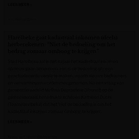
LEES MEER »
Het Nieuwsblad
Harelbeke gaat kadastraal inkomen (deels)
herberekenen: “Niet de bedoeling om het
bedrag zomaar omhoog te krijgen”
Stad Harelbeke zal in het najaar het kadastraal inkomen
opnieuw gaan berekenen. Het is de bedoeling om een
geactualiseerde versie te maken, waarin nieuwe badkamers
en verwarmingen worden meegenomen. Na een vraag van
gemeenteraadslid Melissa Depraetere (Vooruit) op de
gemeenteraad, benadrukte schepen Kathleen Duchi
(TeamHarelbeke) dat het ‘niet de bedoeling is om het
kadastraal inkomen zomaar omhoog te krijgen’.
LEES MEER »
Krant van West-Vlaanderen