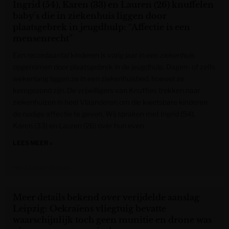
Ingrid (54), Karen (33) en Lauren (26) knuffelen
baby’s die in ziekenhuis liggen door
plaatsgebrek in jeugdhulp: “Affectie is een
mensenrecht”
Een recordaantal kinderen is vorig jaar in een ziekenhuis
opgenomen door plaatsgebrek in de jeugdhulp. Dagen- of zelfs
wekenlang liggen ze in een ziekenhuisbed, hoewel ze
kerngezond zijn. De vrijwilligers van Knuffies trekken naar
ziekenhuizen in heel Vlaanderen om die kwetsbare kinderen
de nodige affectie te geven. Wij spraken met Ingrid (54),
Karen (33) en Lauren (26) over hun even
LEES MEER »
Het Laatste Nieuws
Meer details bekend over verijdelde aanslag
Leipzig: Oekraïens vliegtuig bevatte
waarschijnlijk toch geen munitie en drone was