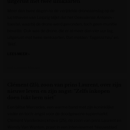
uitgerust met twee simkaarten
Meer dan twee dagen na de verijdelde droneaanslag op de
luchthaven van Leipzig blijkt dat het Oekraïense Antonov-
toestel, waarbij de drone werd gevonden, toch geen munitie
bevatte. Ook was de drone, die er al meer dan vier uur lag,
uitgerust met twee simkaarten. Dat melden ‘Tagesschau’ en
‘Bild’.
LEES MEER »
Het Laatste Nieuws
Clément (25), zoon van prins Laurent, over zijn
nieuwe leven en zijn angst: “Zelfs inkopen
doen lukt hem niet”
Een blitse Mercedes, een warme band met zijn koninklijke
vader en toch: angst voor de doodgewone supermarkt.
Clément Vandenkerckhove (25), de zoon van prins Laurent en
Wendy Van Wanten, praat in een interviewmet ‘Nieuwsblad’