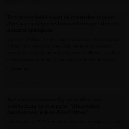
Het Laatste Nieuws
Brit veroordeeld nadat hij overleden moeder
drie jaar in diepvries bewaarde om pensioen te
kunnen opstrijken
Een man uit Wales die het lichaam van zijn overleden moeder
drie jaar lang bewaarde in een diepvries is veroordeeld tot
twee jaar en vier maanden gevangenisstraf. Hij had haar dood
nooit aangegeven zodat hij haar pensioen bleef ontvangen.
LEES MEER »
Gazet van Antwerpen
Beenders vereenvoudigt procedure om
verzekering op te zeggen: “Binnenkort
desabonneer je je in drie klikken”
Vanaf voorjaar 2027 verander je van verzekeringspolis via een
simpele klik op een knop in de app of op de website van je