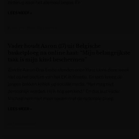
ze terug waar het allemaal begon. En
LEES MEER »
Krant van West-Vlaanderen
Vader houdt Aaron (17) uit Belgische
basketploeg na online haat: “Mijn belangrijkste
taak is mijn kind beschermen”
Zonder Aaron Ona Embo stonden onze Yong Lions deze week
niet op het podium van het EK in Kroatië. En toch kreeg de
jongen bakken kritiek op sociale media. “Het mag niet
persoonlijk worden. Hij is nog een kind.” En dus laat vader
Michael hem niet meer spelen met de nationale ploeg.
LEES MEER »
Het Nieuwsblad