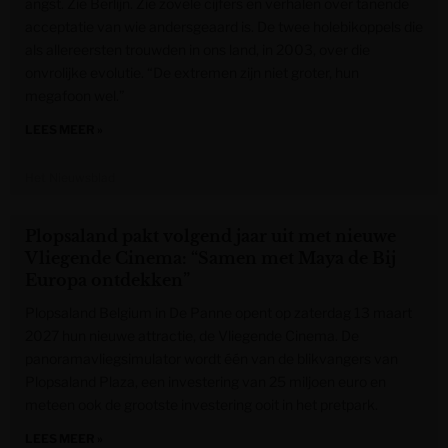
angst. Zie Berlijn. Zie zovele cijfers en verhalen over tanende
acceptatie van wie andersgeaard is. De twee holebikoppels die
als allereersten trouwden in ons land, in 2003, over die
onvrolijke evolutie. “De extremen zijn niet groter, hun
megafoon wel.”
LEES MEER »
Het Nieuwsblad
Plopsaland pakt volgend jaar uit met nieuwe
Vliegende Cinema: “Samen met Maya de Bij
Europa ontdekken”
Plopsaland Belgium in De Panne opent op zaterdag 13 maart
2027 hun nieuwe attractie, de Vliegende Cinema. De
panoramavliegsimulator wordt één van de blikvangers van
Plopsaland Plaza, een investering van 25 miljoen euro en
meteen ook de grootste investering ooit in het pretpark.
LEES MEER »