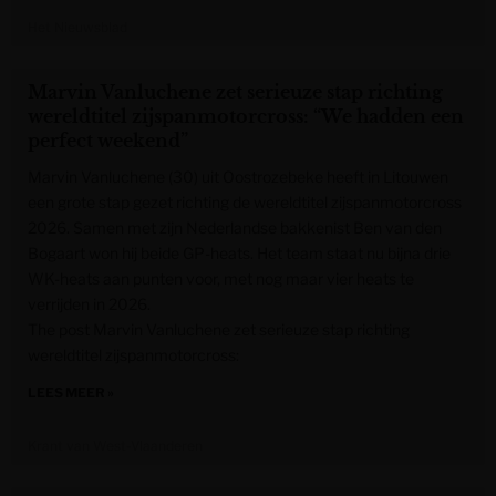
Het Nieuwsblad
Marvin Vanluchene zet serieuze stap richting
wereldtitel zijspanmotorcross: “We hadden een
perfect weekend”
Marvin Vanluchene (30) uit Oostrozebeke heeft in Litouwen
een grote stap gezet richting de wereldtitel zijspanmotorcross
2026. Samen met zijn Nederlandse bakkenist Ben van den
Bogaart won hij beide GP-heats. Het team staat nu bijna drie
WK-heats aan punten voor, met nog maar vier heats te
verrijden in 2026.
The post Marvin Vanluchene zet serieuze stap richting
wereldtitel zijspanmotorcross:
LEES MEER »
Krant van West-Vlaanderen