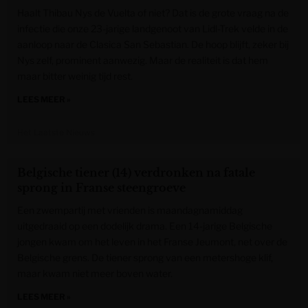
Haalt Thibau Nys de Vuelta of niet? Dat is de grote vraag na de
infectie die onze 23-jarige landgenoot van Lidl-Trek velde in de
aanloop naar de Clasica San Sebastian. De hoop blijft, zeker bij
Nys zelf, prominent aanwezig. Maar de realiteit is dat hem
maar bitter weinig tijd rest.
LEES MEER »
Het Laatste Nieuws
Belgische tiener (14) verdronken na fatale
sprong in Franse steengroeve
Een zwempartij met vrienden is maandagnamiddag
uitgedraaid op een dodelijk drama. Een 14-jarige Belgische
jongen kwam om het leven in het Franse Jeumont, net over de
Belgische grens. De tiener sprong van een metershoge klif,
maar kwam niet meer boven water.
LEES MEER »