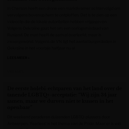
In Cherson heeft een drone een marktkramer achtervolgd om
vervolgens bovenop hem te ontploffen. Dat is te zien op een
videoclip die de lokale autoriteiten hebben vrijgegeven.
Volgens Oekraïne gaat het om een oorlogsmisdaad van
Rusland. De man heeft de aanval overleefd, maar is
zwaargewond. Volgens de VN ligt het aantal burgerdoden in
Oekraïne in het voorbije halfjaar nu al
LEES MEER »
VRT NWS
De eerste holebi-echtparen van het land over de
tanende LGBTQ+-acceptatie: “Wij zijn 34 jaar
samen, maar we durven niet te kussen in het
openbaar”
Dit weekend paraderen duizenden LGBTQ-plussers door
Antwerpen. ‘Fearless’ is het thema van de Pride. Maar er is wél