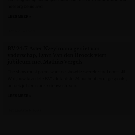
heel erg benieuwd.
LEES MEER »
Het Nieuwsblad
BV 24/7. Aster Nzeyimana geniet van
vaderschap, Lynn Van den Broeck viert
jubileum met Mathias Vergels
The show must go on, want de showbizzwereld staat nooit stil.
Wat jouw favoriete BV’s de laatste 24 uur hebben uitgespookt,
ontdek je hier in onze nieuwsstream.
LEES MEER »
Het Laatste Nieuws