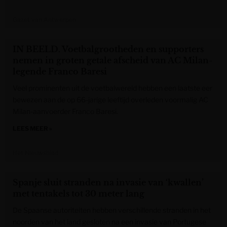
Gazet van Antwerpen
IN BEELD. Voetbalgrootheden en supporters
nemen in groten getale afscheid van AC Milan-
legende Franco Baresi
Veel prominenten uit de voetbalwereld hebben een laatste eer
bewezen aan de op 66-jarige leeftijd overleden voormalig AC
Milan-aanvoerder Franco Baresi.
LEES MEER »
Het Nieuwsblad
Spanje sluit stranden na invasie van ‘kwallen’
met tentakels tot 30 meter lang
De Spaanse autoriteiten hebben verschillende stranden in het
noorden van het land gesloten na een invasie van Portugese