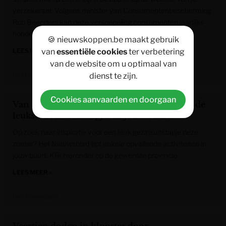
verzekeraar. Volgens minister van Consumentenbescherming
Rob Beenders kan deze versoepeling consumenten jaarlijks
honderden euro’s opleveren.
🍪 nieuwskoppen.be maakt gebruik
LEES MEER »
van
essentiële cookies
ter verbetering
van de website om u optimaal van
Het Laatste Nieuws
dienst te zijn.
Cookies aanvaarden en doorgaan
Van minipretpark tot klimparadijs: dit zijn de
leukste zomeruitstapjes in jouw buurt
Op zoek naar inspiratie voor een leuk gezinsuitstapje deze
zomer? Het Nieuwsblad tipt enkele opvallende activiteiten in
jouw buurt. Klik hieronder op de gewenste provincie.
LEES MEER »
Het Nieuwsblad