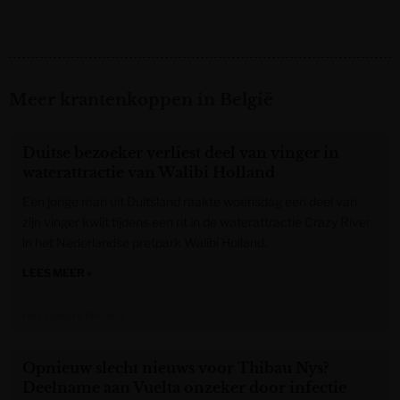
Meer krantenkoppen in België
Duitse bezoeker verliest deel van vinger in
waterattractie van Walibi Holland
Een jonge man uit Duitsland raakte woensdag een deel van
zijn vinger kwijt tijdens een rit in de waterattractie Crazy River
in het Nederlandse pretpark Walibi Holland.
LEES MEER »
Het Laatste Nieuws
Opnieuw slecht nieuws voor Thibau Nys?
Deelname aan Vuelta onzeker door infectie