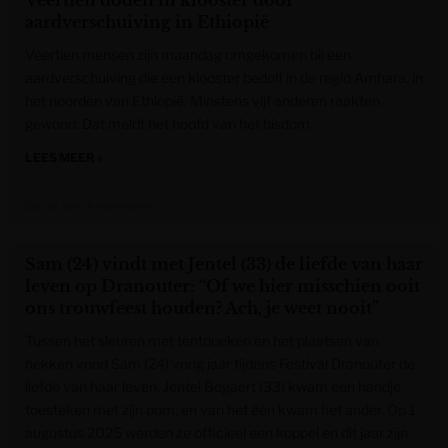
Veertien doden in klooster door
aardverschuiving in Ethiopië
Veertien mensen zijn maandag omgekomen bij een
aardverschuiving die een klooster bedolf in de regio Amhara, in
het noorden van Ethiopië. Minstens vijf anderen raakten
gewond. Dat meldt het hoofd van het bisdom.
LEES MEER »
Gazet van Antwerpen
Sam (24) vindt met Jentel (33) de liefde van haar
leven op Dranouter: “Of we hier misschien ooit
ons trouwfeest houden? Ach, je weet nooit”
Tussen het sleuren met tentdoeken en het plaatsen van
hekken vond Sam (24) vorig jaar tijdens Festival Dranouter de
liefde van haar leven. Jentel Bogaert (33) kwam een handje
toesteken met zijn oom, en van het één kwam het ander. Op 1
augustus 2025 werden ze officieel een koppel en dit jaar zijn