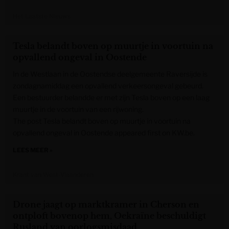
Het Laatste Nieuws
Tesla belandt boven op muurtje in voortuin na
opvallend ongeval in Oostende
In de Westlaan in de Oostendse deelgemeente Raversijde is
zondagnamiddag een opvallend verkeersongeval gebeurd.
Een bestuurder belandde er met zijn Tesla boven op een laag
muurtje in de voortuin van een rijwoning.
The post Tesla belandt boven op muurtje in voortuin na
opvallend ongeval in Oostende appeared first on KW.be.
LEES MEER »
Krant van West-Vlaanderen
Drone jaagt op marktkramer in Cherson en
ontploft bovenop hem, Oekraïne beschuldigt
Rusland van oorlogsmisdaad