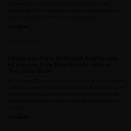
oorlogsschepen. Dat zijn kwalachtige organismes met
tentakels die tot 30 meter lang kunnen worden. Een steek is
extreem pijnlijk en kan zelfs levensgevaarlijk zijn.
LEES MEER »
Het Laatste Nieuws
Peloton gunt Frans-Nederlands kopduo ruim
zes minuten, Lotte Kopecky richt pijlen op
“heel pittige finale”
Met in totaal 171,9 kilometer is de achtste rit de langste etappe
in deze Tour. Maar niet bepaald de lastigste. De finish ligt op de
Promenade des Anglais, de traditionele aankomstplaats van
de rittenkoers Parijs-Nice. Maar of daar zal worden gesprint is
niet zeker.
LEES MEER »