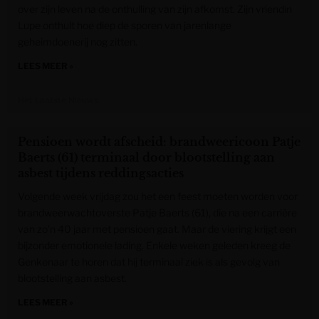
over zijn leven na de onthulling van zijn afkomst. Zijn vriendin
Lupe onthult hoe diep de sporen van jarenlange
geheimdoenerij nog zitten.
LEES MEER »
Het Laatste Nieuws
Pensioen wordt afscheid: brandweericoon Patje
Baerts (61) terminaal door blootstelling aan
asbest tijdens reddingsacties
Volgende week vrijdag zou het een feest moeten worden voor
brandweerwachtoverste Patje Baerts (61), die na een carrière
van zo’n 40 jaar met pensioen gaat. Maar de viering krijgt een
bijzonder emotionele lading. Enkele weken geleden kreeg de
Genkenaar te horen dat hij terminaal ziek is als gevolg van
blootstelling aan asbest.
LEES MEER »