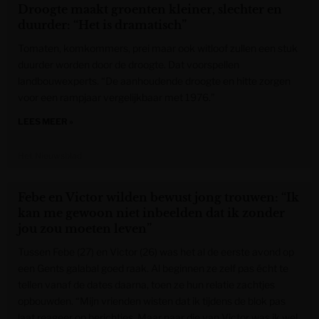
Droogte maakt groenten kleiner, slechter en
duurder: “Het is dramatisch”
Tomaten, komkommers, prei maar ook witloof zullen een stuk
duurder worden door de droogte. Dat voorspellen
landbouwexperts. “De aanhoudende droogte en hitte zorgen
voor een rampjaar vergelijkbaar met 1976.”
LEES MEER »
Het Nieuwsblad
Febe en Victor wilden bewust jong trouwen: “Ik
kan me gewoon niet inbeelden dat ik zonder
jou zou moeten leven”
Tussen Febe (27) en Victor (26) was het al de eerste avond op
een Gents galabal goed raak. Al beginnen ze zelf pas écht te
tellen vanaf de dates daarna, toen ze hun relatie zachtjes
opbouwden. “Mijn vrienden wisten dat ik tijdens de blok pas
laat reageer op berichtjes. Maar naar die van Victor was ik wel