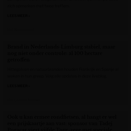
zich opmerken met twee treffers.
LEES MEER »
Het Nieuwsblad
Brand in Nederlands-Limburg stabiel, maar
nog niet onder controle: al 100 hectare
getroffen
Hittegolven en natuurbranden houden Frankrijk en Spanje al
weken in hun greep. Volg alle updates in deze liveblog.
LEES MEER »
Het Laatste Nieuws
Ook u kan ermee rondfietsen, al hangt er wel
een prijskaartje aan vast: sponsor van Tadej
Pogacar viert vijfde Tour-zege met speciale