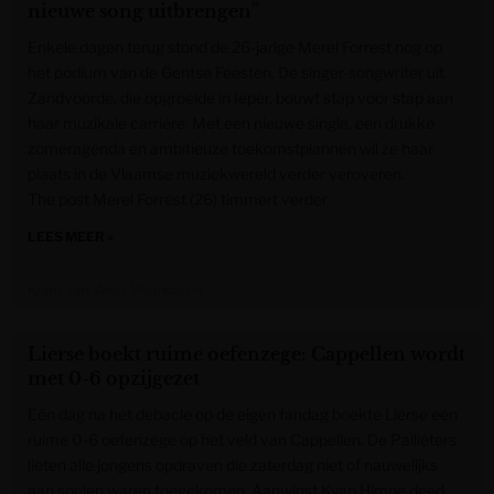
nieuwe song uitbrengen”
Enkele dagen terug stond de 26-jarige Merel Forrest nog op
het podium van de Gentse Feesten. De singer-songwriter uit
Zandvoorde, die opgroeide in Ieper, bouwt stap voor stap aan
haar muzikale carrière. Met een nieuwe single, een drukke
zomeragenda en ambitieuze toekomstplannen wil ze haar
plaats in de Vlaamse muziekwereld verder veroveren.
The post Merel Forrest (26) timmert verder
LEES MEER »
Krant van West-Vlaanderen
Lierse boekt ruime oefenzege: Cappellen wordt
met 0-6 opzijgezet
Eén dag na het debacle op de eigen fandag boekte Lierse een
ruime 0-6 oefenzege op het veld van Cappellen. De Pallieters
lieten alle jongens opdraven die zaterdag niet of nauwelijks
aan spelen waren toegekomen. Aanwinst Kyan Himpe deed