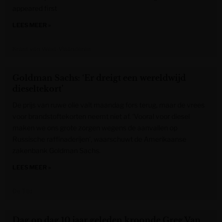
appeared first
LEES MEER »
Krant van West-Vlaanderen
Goldman Sachs: ‘Er dreigt een wereldwijd
dieseltekort’
De prijs van ruwe olie valt maandag fors terug, maar de vrees
voor brandstoftekorten neemt niet af. ‘Vooral voor diesel
maken we ons grote zorgen wegens de aanvallen op
Russische raffinaderijen’, waarschuwt de Amerikaanse
zakenbank Goldman Sachs.
LEES MEER »
De Tijd
Dag op dag 10 jaar geleden kroonde Greg Van