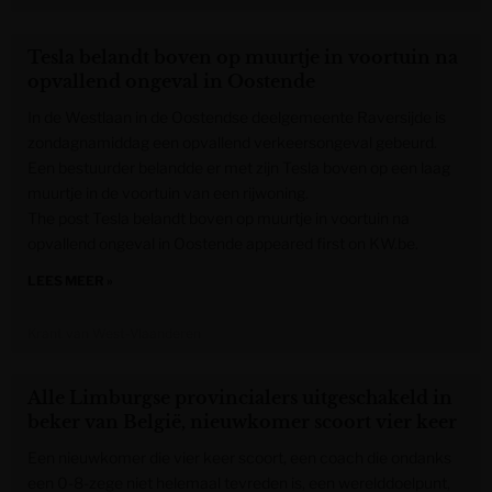
Tesla belandt boven op muurtje in voortuin na
opvallend ongeval in Oostende
In de Westlaan in de Oostendse deelgemeente Raversijde is
zondagnamiddag een opvallend verkeersongeval gebeurd.
Een bestuurder belandde er met zijn Tesla boven op een laag
muurtje in de voortuin van een rijwoning.
The post Tesla belandt boven op muurtje in voortuin na
opvallend ongeval in Oostende appeared first on KW.be.
LEES MEER »
Krant van West-Vlaanderen
Alle Limburgse provincialers uitgeschakeld in
beker van België, nieuwkomer scoort vier keer
Een nieuwkomer die vier keer scoort, een coach die ondanks
een 0-8-zege niet helemaal tevreden is, een werelddoelpunt,