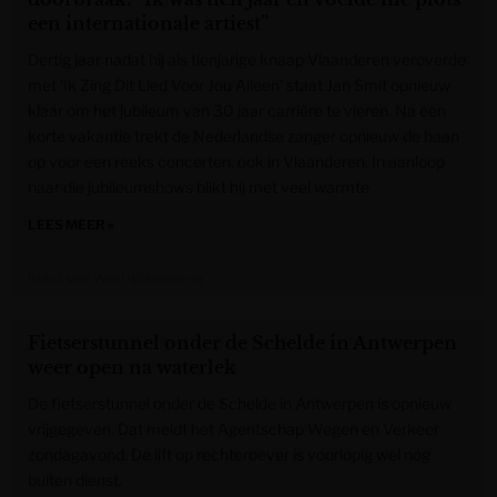
een internationale artiest”
Dertig jaar nadat hij als tienjarige knaap Vlaanderen veroverde
met ‘Ik Zing Dit Lied Voor Jou Alleen’ staat Jan Smit opnieuw
klaar om het jubileum van 30 jaar carrière te vieren. Na een
korte vakantie trekt de Nederlandse zanger opnieuw de baan
op voor een reeks concerten, ook in Vlaanderen. In aanloop
naar die jubileumshows blikt hij met veel warmte
LEES MEER »
Krant van West-Vlaanderen
Fietserstunnel onder de Schelde in Antwerpen
weer open na waterlek
De fietserstunnel onder de Schelde in Antwerpen is opnieuw
vrijgegeven. Dat meldt het Agentschap Wegen en Verkeer
zondagavond. De lift op rechteroever is voorlopig wel nog
buiten dienst.