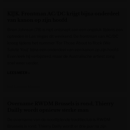
KIJK. Frontman AC/DC krijgt bijna onderdeel
van kanon op zijn hoofd
Brian Johnson (78) is nipt ontsnapt aan een ongeluk tijdens een
optreden in Las Vegas dit weekend. De frontman van AC/DC
kreeg tijdens het nummer ‘For Those About to Rock (We
Salute You)’ bijna een onderdeel van een kanon op zijn hoofd.
Even leek hij verbijsterd, maar de Australische artiest zong
snel weer verder.
LEES MEER »
Het Laatste Nieuws
Overname RWDM Brussels is rond, Thierry
Dailly wordt opnieuw sterke man
De overname van de noodlijdende traditieclub is RWDM
Brussels is rond. Thierry Dailly wordt er drie jaar na zijn