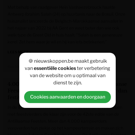
Met behulp van raadgever Hein Vanhaezebrouck haalde
Antwerp Ibrahim Salah (24) op huurbasis naar de Bosuil. Onze
huisanalist lanceerde de Belgisch-Marokkaanse aanvaller in
het najaar van 2022 bij AA Gent en weet beter dan wie ook
welk type de Great Old in huis haalt. “Salah is een genereuze
kerel. Zet hem waar je wil en hij kan iets betekenen.”
LEES MEER »
🍪 nieuwskoppen.be maakt gebruik
Het Nieuwsblad
van
essentiële cookies
ter verbetering
van de website om u optimaal van
dienst te zijn.
4.000 kampeerders zakken af naar Antilliaanse
Feesten in Hoogstraten: “Camping is leuker dan
Cookies aanvaarden en doorgaan
festival zelf”
In de Blauwbossen in Hoogstraten is de camping volgelopen
met feestvierders die klaar zijn voor de 42ste editie van de
Antilliaanse Feesten. Meer dan 4.000 kampeerders
veroverden hun plekje op het kampeerterrein en maken zich
klaar voor 3 dagen Caraïbische sferen. De Antiliaanse Feesten