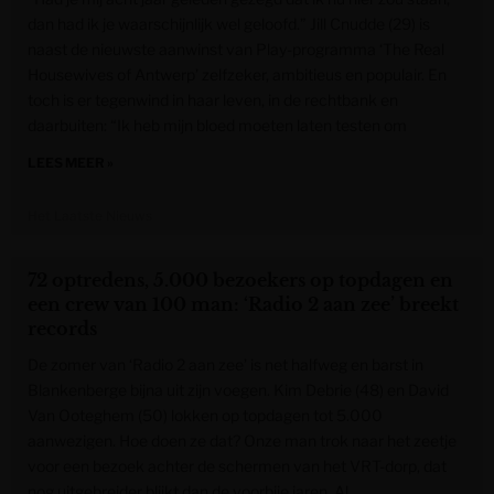
dan had ik je waarschijnlijk wel geloofd.” Jill Cnudde (29) is
naast de nieuwste aanwinst van Play-programma ‘The Real
Housewives of Antwerp’ zelfzeker, ambitieus en populair. En
toch is er tegenwind in haar leven, in de rechtbank en
daarbuiten: “Ik heb mijn bloed moeten laten testen om
LEES MEER »
Het Laatste Nieuws
72 optredens, 5.000 bezoekers op topdagen en
een crew van 100 man: ‘Radio 2 aan zee’ breekt
records
De zomer van ‘Radio 2 aan zee’ is net halfweg en barst in
Blankenberge bijna uit zijn voegen. Kim Debrie (48) en David
Van Ooteghem (50) lokken op topdagen tot 5.000
aanwezigen. Hoe doen ze dat? Onze man trok naar het zeetje
voor een bezoek achter de schermen van het VRT-dorp, dat
nog uitgebreider blijkt dan de voorbije jaren. Al