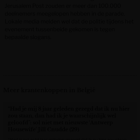
Jerusalem Post zouden er meer dan 100.000
deelnemers meegelopen hebben in de parade.
Lokale media melden wel dat de politie tijdens het
evenement tussenbeide gekomen is tegen
bepaalde slogans.
Meer krantenkoppen in België
“Had je mij 8 jaar geleden gezegd dat ik nu hier
zou staan, dan had ik je waarschijnlijk wel
geloofd”: sol niet met nieuwste ‘Antwerp
Housewife’ Jill Cnudde (29)
“Had je mij acht jaar geleden gezegd dat ik nu hier zou staan,