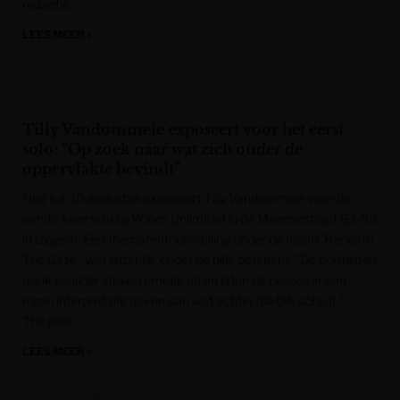
redactie.
LEES MEER »
Gazet van Antwerpen
Tilly Vandommele exposeert voor het eerst
solo: “Op zoek naar wat zich onder de
oppervlakte bevindt”
Nog tot 30 augustus exposeert Tilly Vandommele voor de
eerste keer solo bij Wines Unlimited in de Meensestraat 83-85
in Izegem. Een thematentoonstelling onder de naam ‘Beneath
The Gaze’, wat letterlijk ‘onder de blik’ betekent. “De portretten
die ik schilder stralen emotie uit en laten de bezoeker een
eigen interpretatie geven aan wat achter die blik schuilt.”
The post
LEES MEER »
Krant van West-Vlaanderen