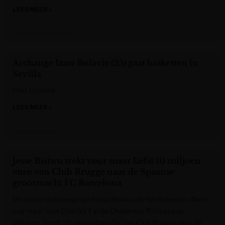
LEES MEER »
Gazet van Antwerpen
Archange Izaw Bolavie (25) gaat basketten in
Sevilla
Post Content
LEES MEER »
Het Nieuwsblad
Jesse Bisiwu trekt voor maar liefst 10 miljoen
euro van Club Brugge naar de Spaanse
grootmacht FC Barcelona
De amper achttienjarige Jesse Bisiwu, die tot op heden alleen
nog maar voor Club NXT in de Challenger Pro League
uitkwam, heeft zijn droomtransfer van Club Brugge naar de