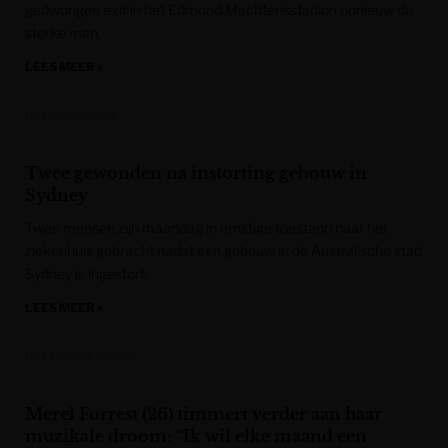
gedwongen exit in het Edmond Machtensstadion opnieuw de
sterke man.
LEES MEER »
Het Nieuwsblad
Twee gewonden na instorting gebouw in
Sydney
Twee mensen zijn maandag in ernstige toestand naar het
ziekenhuis gebracht nadat een gebouw in de Australische stad
Sydney is ingestort.
LEES MEER »
Het Laatste Nieuws
Merel Forrest (26) timmert verder aan haar
muzikale droom: “Ik wil elke maand een