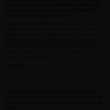
Avermaet zich tot olympisch kampioen in Rio:
“Ik was voordien vaak de coureur van net niet,
en daar werd het plots net wel”
Tien jaar geleden kreeg Greg Van Avermaet (41) een nieuwe
bijnaam. Het bescheiden maar uiterst passende ‘Greg Van
Regelmaet’ werd plots vervangen door het veel imposantere
‘Gouden Greg’. De Waaslander had zich op 6 augustus 2016 in
Rio tot olympisch kampioen gekroond op een parcours dat
eigenlijk te zwaar voor hem was. In Stamcafé Koers, de
podcast van ‘Nieuwsblad’ en
LEES MEER »
Het Nieuwsblad
“Voelt hij liefde, dan zal het publiek hem snel
op handen dragen”: met Hein Vanhaezebrouck
als referentie haalde Antwerp Ibrahim Salah in
huis