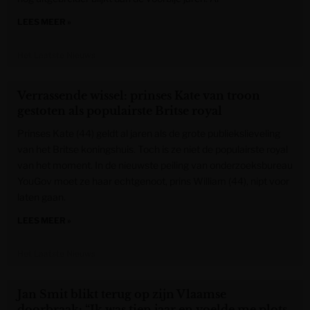
LEES MEER »
Het Laatste Nieuws
Verrassende wissel: prinses Kate van troon
gestoten als populairste Britse royal
Prinses Kate (44) geldt al jaren als de grote publiekslieveling
van het Britse koningshuis. Toch is ze niet de populairste royal
van het moment. In de nieuwste peiling van onderzoeksbureau
YouGov moet ze haar echtgenoot, prins William (44), nipt voor
laten gaan.
LEES MEER »
Het Laatste Nieuws
Jan Smit blikt terug op zijn Vlaamse
doorbraak: “Ik was tien jaar en voelde me plots