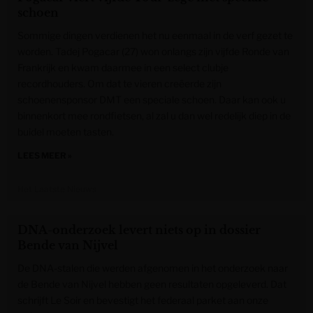
schoen
Sommige dingen verdienen het nu eenmaal in de verf gezet te
worden. Tadej Pogacar (27) won onlangs zijn vijfde Ronde van
Frankrijk en kwam daarmee in een select clubje
recordhouders. Om dat te vieren creëerde zijn
schoenensponsor DMT een speciale schoen. Daar kan ook u
binnenkort mee rondfietsen, al zal u dan wel redelijk diep in de
buidel moeten tasten.
LEES MEER »
Het Laatste Nieuws
DNA-onderzoek levert niets op in dossier
Bende van Nijvel
De DNA-stalen die werden afgenomen in het onderzoek naar
de Bende van Nijvel hebben geen resultaten opgeleverd. Dat
schrijft Le Soir en bevestigt het federaal parket aan onze