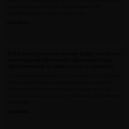
staan bekend voor hun salsa- en latinmuziek en de
gezelligheid op de camping. "Eigenlijk is de
LEES MEER »
VRT NWS
Britse begrafenisondernemer krijgt twintig jaar
voor wanpraktijken nadat hij maandenlang
lijken bewaarde in plaats van ze te cremeren
Een begrafenisondernemer uit het noordoosten van Engeland
heeft vrijdag 20 jaar gevangenisstraf gekregen, omdat hij
lichamen maandenlang had bewaard in plaats van ze te
cremeren en omdat hij de as van onbekenden aan families had
overhandigd.
LEES MEER »
Gazet van Antwerpen