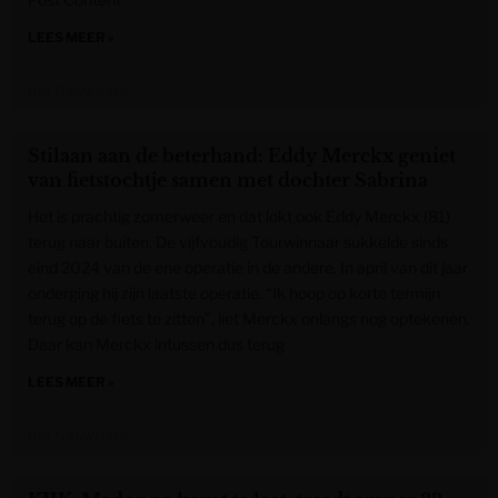
LEES MEER »
Het Nieuwsblad
Stilaan aan de beterhand: Eddy Merckx geniet
van fietstochtje samen met dochter Sabrina
Het is prachtig zomerweer en dat lokt ook Eddy Merckx (81)
terug naar buiten. De vijfvoudig Tourwinnaar sukkelde sinds
eind 2024 van de ene operatie in de andere. In april van dit jaar
onderging hij zijn laatste operatie. “Ik hoop op korte termijn
terug op de fiets te zitten”, liet Merckx onlangs nog optekenen.
Daar kan Merckx intussen dus terug
LEES MEER »
Het Nieuwsblad