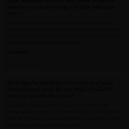
KIJK. Madonna komt te laat, treedt amper 33
minuten op, maar brengt wél Kylie Minogue
mee
Inclusief het onverwachte verschijnen van Kylie Minogue
bleek het optreden van Madonna, ondanks zijn korte duur van
33 minuten, precies waar de feestvierders van de WorldPride
in Amsterdam zaterdagnacht op hoopte.
LEES MEER »
Het Laatste Nieuws
De Belgische schrijfster van wie je nog nooit
hebt gehoord, maar die een hype is in de VS:
wie is Jacqueline Harpman?
Een Belgische auteur die een hype is in Amerika en een
miljoen boeken verkoopt? Jacqueline Harpman, uit Etterbeek,
doet het. Terwijl ze veertien jaar geleden overleed. En terwijl je
wellicht nog nooit van haar had gehoord.