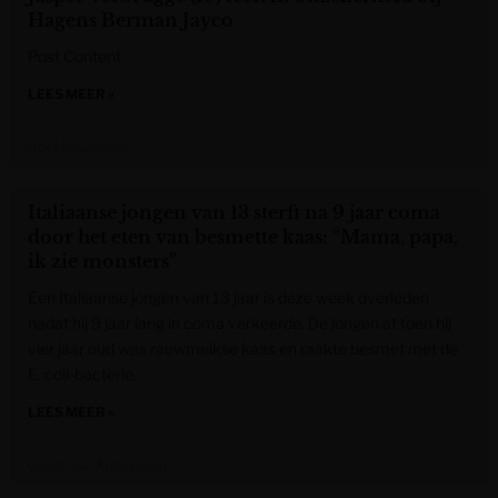
Hagens Berman Jayco
Post Content
LEES MEER »
Het Nieuwsblad
Italiaanse jongen van 13 sterft na 9 jaar coma
door het eten van besmette kaas: “Mama, papa,
ik zie monsters”
Een Italiaanse jongen van 13 jaar is deze week overleden
nadat hij 9 jaar lang in coma verkeerde. De jongen at toen hij
vier jaar oud was rauwmelkse kaas en raakte besmet met de
E. coli-bacterie.
LEES MEER »
Gazet van Antwerpen