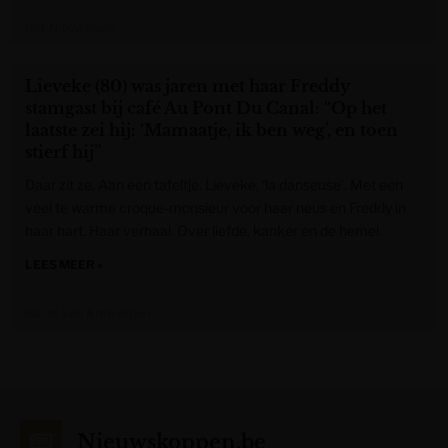
Het Nieuwsblad
Lieveke (80) was jaren met haar Freddy
stamgast bij café Au Pont Du Canal: “Op het
laatste zei hij: ‘Mamaatje, ik ben weg’, en toen
stierf hij”
Daar zit ze. Aan een tafeltje. Lieveke, ‘la danseuse’. Met een
veel te warme croque-monsieur voor haar neus en Freddy in
haar hart. Haar verhaal. Over liefde, kanker en de hemel.
LEES MEER »
Gazet van Antwerpen
Nieuwskoppen.be