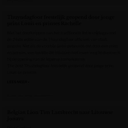
Het Nieuwsblad
Thuyndagfoor feestelijk geopend door jonge
prins Louis en prinses Rachelle
Met het doorknippen van het traditionele lint is vrijdagavond
de 24ste editie van de Thuyndagfoor officieel van start
gegaan. Net als de voorbije jaren gebeurde dat door een prins
en prinses, een traditie die intussen niet meer weg te denken is
bij de opening van de Ieperse zomerkermis.
The post Thuyndagfoor feestelijk geopend door jonge prins
Louis en prinses
LEES MEER »
Krant van West-Vlaanderen
Belgian Lion Tim Lambrecht naar Litouwse
Jonava
Post Content