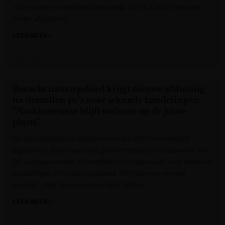
zich verder verspreidde. Uiteindelijk is zo’n 2.500 vierkante
meter afgebrand.
LEES MEER »
VRT NWS
Berucht natuurgebied krijgt nieuwe afsluiting
na tientallen pv’s voor seksuele handelingen:
“Naakttoerisme blijft welkom op de juiste
plaats”
De Spanjaardduin in Bredene wordt in 2027 hermetisch
afgesloten: daar maakt het gemeentebestuur volop werk van.
Dit voorjaar werden al tientallen pv’s opgemaakt voor seksuele
handelingen in het natuurgebied. “Het kan een win-win
worden”, zegt burgemeester Kelly Spillier.
LEES MEER »