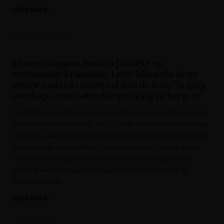
LEES MEER »
Gazet van Antwerpen
Lennert Cappan botst in Jabbeke op
verrassende Fransman, Lotte Minnebo beste
vrouw ondanks zware val met de fiets: “Ik ging
overkop, maar belandde gelukkig in het gras”
De triatlon van Jabbeke kreeg met de Fransman Remi Huens
een verrassende winnaar. De 27-jarige specialist van de lange
afstanden, aangesloten bij de triatlonclub van Caen, snelde in
de loopfinale voorbij Alexis Krug en Lennert Cappan, die als
tweede zou eindigen. Bij de vrouwen viel er ondanks een
valpartij weinig te beginnen tegen Lotte Minnebo, die al
meteen van bij
LEES MEER »
Het Nieuwsblad