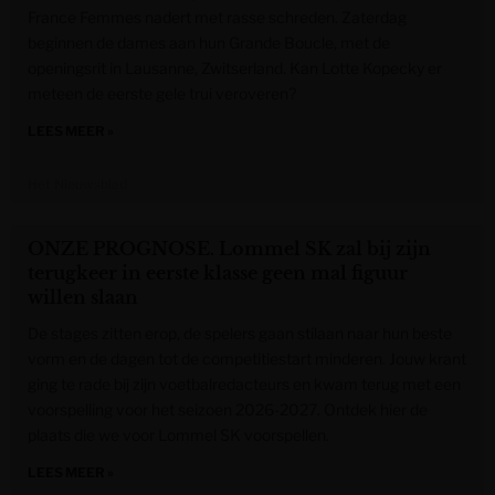
France Femmes nadert met rasse schreden. Zaterdag
beginnen de dames aan hun Grande Boucle, met de
openingsrit in Lausanne, Zwitserland. Kan Lotte Kopecky er
meteen de eerste gele trui veroveren?
LEES MEER »
Het Nieuwsblad
ONZE PROGNOSE. Lommel SK zal bij zijn
terugkeer in eerste klasse geen mal figuur
willen slaan
De stages zitten erop, de spelers gaan stilaan naar hun beste
vorm en de dagen tot de competitiestart minderen. Jouw krant
ging te rade bij zijn voetbalredacteurs en kwam terug met een
voorspelling voor het seizoen 2026-2027. Ontdek hier de
plaats die we voor Lommel SK voorspellen.
LEES MEER »