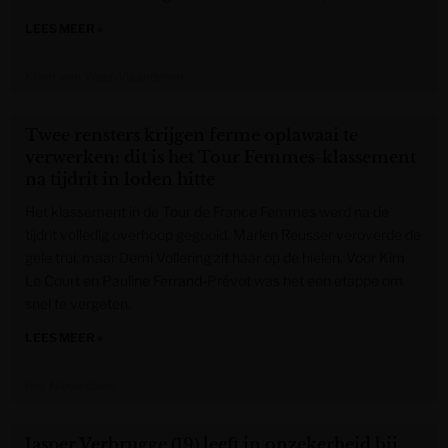
LEES MEER »
Krant van West-Vlaanderen
Twee rensters krijgen ferme oplawaai te
verwerken: dit is het Tour Femmes-klassement
na tijdrit in loden hitte
Het klassement in de Tour de France Femmes werd na de
tijdrit volledig overhoop gegooid. Marlen Reusser veroverde de
gele trui, maar Demi Vollering zit haar op de hielen. Voor Kim
Le Court en Pauline Ferrand-Prévot was het een etappe om
snel te vergeten.
LEES MEER »
Het Nieuwsblad
Jasper Verbrugge (19) leeft in onzekerheid bij