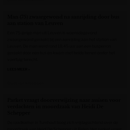
Man (75) zwaargewond na aanrijding door bus
aan station van Leuven
Een 75-jarige man uit Leuven is woensdagavond
zwaargewond geraakt bij een aanrijding aan het station van
Leuven. De man werd rond 18.45 uur aan een busperron
geraakt door een bus en kwam met beide benen onder het
voertuig terecht.
LEES MEER »
Gazet van Antwerpen
Parket vraagt doorverwijzing naar assisen voor
verdachten in moordzaak van Heidi De
Schepper
De raadkamer in Turnhout boog zich vrijdagochtend over de
moordzaak van Heidi De Schepper uit Balen. Het parket vroeg