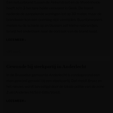
Een natuurbrand tussen de Akkerstraat en de Meeënheide
heeft zo’n 3 hectare heide verwoest in Genk. De brand
naderde de aanpalende woningen tot op 30 meter, maar de
brandweer kon een overslag nipt vermijden. Buurtbewoners
meten nu de schade op en blussen zelf kleine nabrandjes,
terwijl het onderzoek naar de oorzaak van de brand loopt.
LEES MEER »
VRT NWS
Gewonde bij steekpartij in Anderlecht
In de Brusselse gemeente Anderlecht is zondagavond een
man gewond geraakt bij een steekpartij. Dat meldt Bruzz en
het nieuws wordt bevestigd door de lokale politie van de zone
Zuid (Anderlecht/Sint-Gillis/Vorst).
LEES MEER »
Gazet van Antwerpen