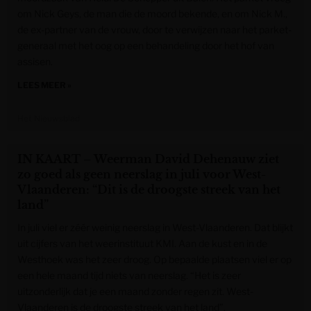
om Nick Geys, de man die de moord bekende, en om Nick M.,
de ex-partner van de vrouw, door te verwijzen naar het parket-
generaal met het oog op een behandeling door het hof van
assisen.
LEES MEER »
Het Nieuwsblad
IN KAART – Weerman David Dehenauw ziet
zo goed als geen neerslag in juli voor West-
Vlaanderen: “Dit is de droogste streek van het
land”
In juli viel er zéér weinig neerslag in West-Vlaanderen. Dat blijkt
uit cijfers van het weerinstituut KMI. Aan de kust en in de
Westhoek was het zeer droog. Op bepaalde plaatsen viel er op
een hele maand tijd niets van neerslag. “Het is zeer
uitzonderlijk dat je een maand zonder regen zit. West-
Vlaanderen is de droogste streek van het land”,