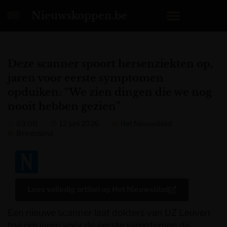
Nieuwskoppen.be
Deze scanner spoort hersenziekten op,
jaren voor eerste symptomen
opduiken: “We zien dingen die we nog
nooit hebben gezien”
03:00
12 juni 2026
Het Nieuwsblad
Binnenland
Lees volledig artikel op
Het Nieuwsblad
Een nieuwe scanner laat dokters van UZ Leuven
toe om jaren voor de eerste symptomen de