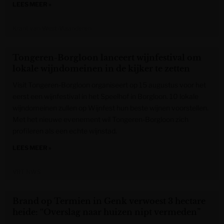
LEES MEER »
Krant van West-Vlaanderen
Tongeren-Borgloon lanceert wijnfestival om
lokale wijndomeinen in de kijker te zetten
Visit Tongeren-Borgloon organiseert op 15 augustus voor het
eerst een wijnfestival in het Speelhof in Borgloon. 10 lokale
wijndomeinen zullen op Wijnfest hun beste wijnen voorstellen.
Met het nieuwe evenement wil Tongeren-Borgloon zich
profileren als een echte wijnstad.
LEES MEER »
VRT NWS
Brand op Termien in Genk verwoest 3 hectare
heide: “Overslag naar huizen nipt vermeden”