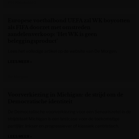
Het Nieuwsblad
Europese voetbalbond UEFA zal WK boycotten
als FIFA doorzet met omstreden
aandelenverkoop: ‘Het WK is geen
beleggingsproduct’
Lees het volledige artikel op de website van De Morgen.
LEES MEER »
De Morgen
Voorverkiezing in Michigan: de strijd om de
Democratische identiteit
De Democratische voorverkiezing voor een Senaatszetel in de
strijdstaat Michigan is een testcase voor de toekomstige
partijlijn: linkser en progressiever of klassiek centristisch.
LEES MEER »