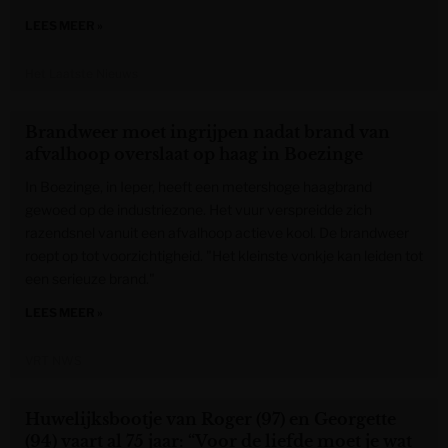
LEES MEER »
Het Laatste Nieuws
Brandweer moet ingrijpen nadat brand van
afvalhoop overslaat op haag in Boezinge
In Boezinge, in Ieper, heeft een metershoge haagbrand
gewoed op de industriezone. Het vuur verspreidde zich
razendsnel vanuit een afvalhoop actieve kool. De brandweer
roept op tot voorzichtigheid. "Het kleinste vonkje kan leiden tot
een serieuze brand."
LEES MEER »
VRT NWS
Huwelijksbootje van Roger (97) en Georgette
(94) vaart al 75 jaar: “Voor de liefde moet je wat