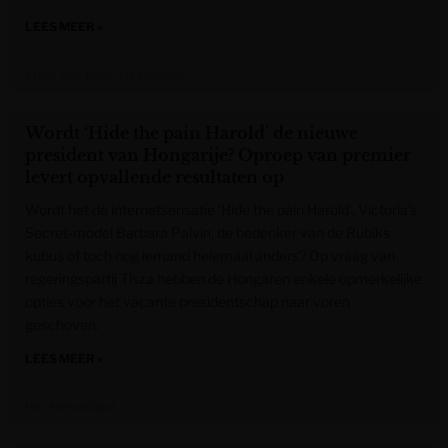
LEES MEER »
Krant van West-Vlaanderen
Wordt ‘Hide the pain Harold’ de nieuwe
president van Hongarije? Oproep van premier
levert opvallende resultaten op
Wordt het de internetsensatie ‘Hide the pain Harold’, Victoria’s
Secret-model Barbara Palvin, de bedenker van de Rubiks
kubus of toch nog iemand helemaal anders? Op vraag van
regeringspartij Tisza hebben de Hongaren enkele opmerkelijke
opties voor het vacante presidentschap naar voren
geschoven.
LEES MEER »
Het Nieuwsblad