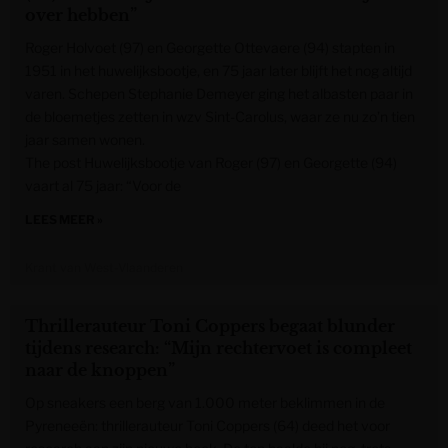
over hebben”
Roger Holvoet (97) en Georgette Ottevaere (94) stapten in
1951 in het huwelijksbootje, en 75 jaar later blijft het nog altijd
varen. Schepen Stephanie Demeyer ging het albasten paar in
de bloemetjes zetten in wzv Sint-Carolus, waar ze nu zo’n tien
jaar samen wonen.
The post Huwelijksbootje van Roger (97) en Georgette (94)
vaart al 75 jaar: “Voor de
LEES MEER »
Krant van West-Vlaanderen
Thrillerauteur Toni Coppers begaat blunder
tijdens research: “Mijn rechtervoet is compleet
naar de knoppen”
Op sneakers een berg van 1.000 meter beklimmen in de
Pyreneeën: thrillerauteur Toni Coppers (64) deed het voor