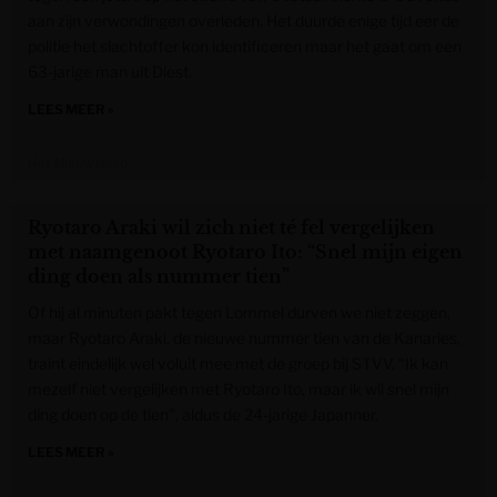
aan zijn verwondingen overleden. Het duurde enige tijd eer de
politie het slachtoffer kon identificeren maar het gaat om een
63-jarige man uit Diest.
LEES MEER »
Het Nieuwsblad
Ryotaro Araki wil zich niet té fel vergelijken
met naamgenoot Ryotaro Ito: “Snel mijn eigen
ding doen als nummer tien”
Of hij al minuten pakt tegen Lommel durven we niet zeggen,
maar Ryotaro Araki, de nieuwe nummer tien van de Kanaries,
traint eindelijk wel voluit mee met de groep bij STVV. “Ik kan
mezelf niet vergelijken met Ryotaro Ito, maar ik wil snel mijn
ding doen op de tien”, aldus de 24-jarige Japanner.
LEES MEER »