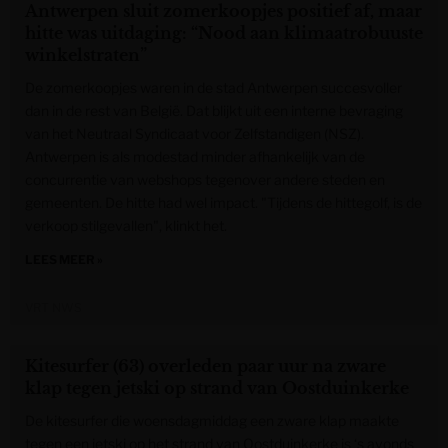
Antwerpen sluit zomerkoopjes positief af, maar
hitte was uitdaging: “Nood aan klimaatrobuuste
winkelstraten”
De zomerkoopjes waren in de stad Antwerpen succesvoller
dan in de rest van België. Dat blijkt uit een interne bevraging
van het Neutraal Syndicaat voor Zelfstandigen (NSZ).
Antwerpen is als modestad minder afhankelijk van de
concurrentie van webshops tegenover andere steden en
gemeenten. De hitte had wel impact. "Tijdens de hittegolf, is de
verkoop stilgevallen", klinkt het.
LEES MEER »
VRT NWS
Kitesurfer (63) overleden paar uur na zware
klap tegen jetski op strand van Oostduinkerke
De kitesurfer die woensdagmiddag een zware klap maakte
tegen een jetski op het strand van Oostduinkerke is ‘s avonds