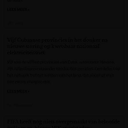
LEES MEER »
VRT NWS
Vijf Cubaanse provincies in het donker na
nieuwe storing op kwetsbaar nationaal
elektriciteitsnet
Vijf van de vijftien provincies van Cuba, waaronder Havana,
zijn zaterdagavond zonder elektriciteit gevallen. Een defect op
het netwerk trof het westen van het land, dat al kampt met
een zware energiecrisis.
LEES MEER »
Het Nieuwsblad
FIFA heeft nog niets overgemaakt van beloofde