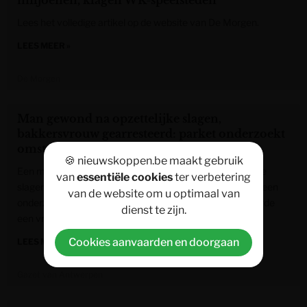
miljoenen, klagen WK-speelsteden
Lees het volledige artikel op de website van De Morgen.
LEES MEER »
De Morgen
Man gewond na opzettelijke slagen,
bakkersvrouw gearresteerd: parket onderzoekt
omstandigheden
🍪 nieuwskoppen.be maakt gebruik
Een man uit Maldegem is gewond geraakt na opzettelijke
van
essentiële cookies
ter verbetering
slagen en verwondingen. Het parket Oost-Vlaanderen is een
van de website om u optimaal van
onderzoek gestart naar de omstandigheden en arresteerde
dienst te zijn.
een vrouw, een bakker uit Maldegem.
Cookies aanvaarden en doorgaan
LEES MEER »
Gazet van Antwerpen