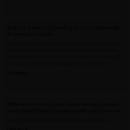
VRT NWS
Zeker 5 doden bij brand op ferry in Indonesië,
41 mensen vermist
Een veerboot met 271 mensen aan boord is in brand gevlogen
voor de kust van het Indonesische eiland Java. De nationale
reddingsdienst Basarnas spreekt van minstens 5 doden en 41
vermisten. 225 mensen konden geëvacueerd worden.
LEES MEER »
VRT NWS
Relatieve rust ten einde: Israël hervat ondanks
onderhandelingen luchtaanvallen op Libanon
Lees het volledige artikel op de website van De Morgen.
LEES MEER »