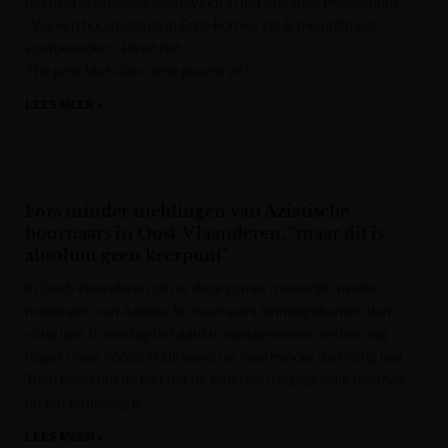
dat eind september plaatsvindt in het Spaanse Pontevedra.
“Via een hoogtestage in Font-Romeu zal ik me optimaal
voorbereiden”, klinkt het.
The post Mats Decoene plaatst zich
LEES MEER »
Krant van West-Vlaanderen
Fors minder meldingen van Aziatische
hoornaars in Oost-Vlaanderen, “maar dit is
absoluut geen keerpunt”
In Oost-Vlaanderen zijn er deze zomer merkelijk minder
meldingen van Aziatische hoornaars binnengekomen dan
vorig jaar. In mei lag het aantal waargenomen nesten nog
hoger, maar vooral in juli waren er veel minder dan vorig jaar.
Toch betekent dit niet dat de groei van de populatie hiermee
op zijn terugweg is.
LEES MEER »