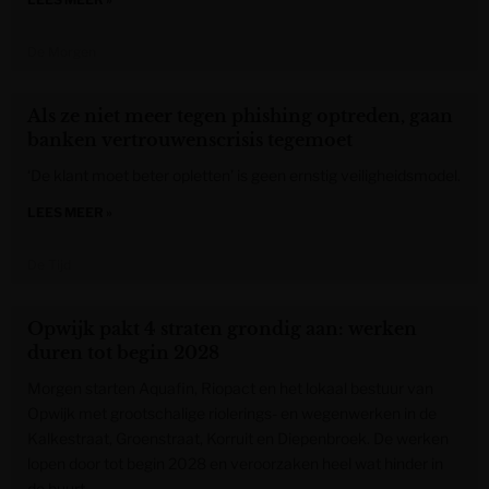
De Morgen
Als ze niet meer tegen phishing optreden, gaan
banken vertrouwenscrisis tegemoet
‘De klant moet beter opletten’ is geen ernstig veiligheidsmodel.
LEES MEER »
De Tijd
Opwijk pakt 4 straten grondig aan: werken
duren tot begin 2028
Morgen starten Aquafin, Riopact en het lokaal bestuur van
Opwijk met grootschalige riolerings- en wegenwerken in de
Kalkestraat, Groenstraat, Korruit en Diepenbroek. De werken
lopen door tot begin 2028 en veroorzaken heel wat hinder in
de buurt.