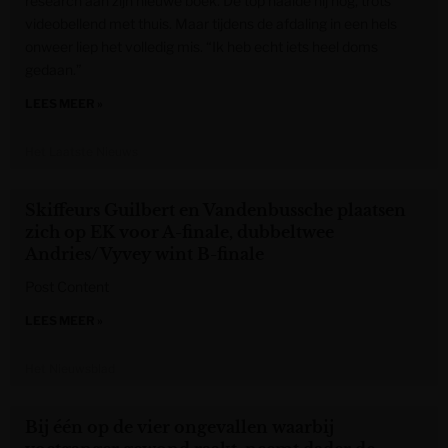
research aan zijn nieuwe boek. De top haalde hij nog, trots
videobellend met thuis. Maar tijdens de afdaling in een hels
onweer liep het volledig mis. “Ik heb echt iets heel doms
gedaan.”
LEES MEER »
Het Laatste Nieuws
Skiffeurs Guilbert en Vandenbussche plaatsen
zich op EK voor A-finale, dubbeltwee
Andries/Vyvey wint B-finale
Post Content
LEES MEER »
Het Nieuwsblad
Bij één op de vier ongevallen waarbij