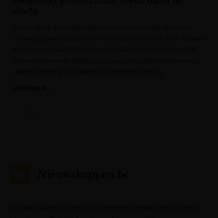
voetganger gewond raakt, neemt dader de
vlucht
Bij één op de vier ongevallen waarbij een voetganger in het
verkeer gewond raakt, neemt de dader de vlucht. Ook fietsers
worden vaak slachtoffer van ongevallen met vluchtmisdrijf.
Hoewel de meeste daders gevat worden, blijft het fenomeen
verontrustend groot, meldt Vias Institute zondag.
LEES MEER »
Het Nieuwsblad
Nieuwskoppen.be
Nieuwsoverzicht met de krantenkoppen van Vlaamse