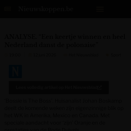
Nieuwskoppen.be
ANALYSE. “Een keertje winnen en heel
Nederland danst de polonaise”
19:00
12 juni 2026
Het Nieuwsblad
Sport
Lees volledig artikel op
Het Nieuwsblad
‘Bossie is The Boss’. Huisanalist Johan Boskamp
deelt de komende weken zijn eigenzinnige blik op
het WK in Amerika, Mexico en Canada. Met
speciale aandacht voor ‘zijn’ Oranje en de
prestaties van de Rode Duivels.