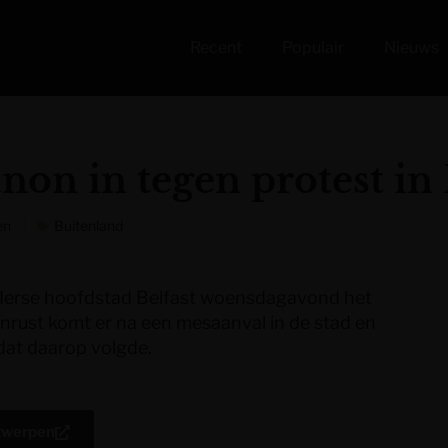
Recent
Populair
Nieuws
anon in tegen protest in 
en
Buitenland
rd-Ierse hoofdstad Belfast woensdagavond het
nrust komt er na een mesaanval in de stad en
dat daarop volgde.
twerpen