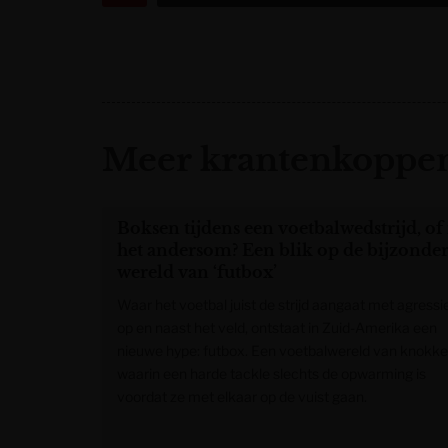
Meer krantenkoppen
Boksen tijdens een voetbalwedstrijd, of 
het andersom? Een blik op de bijzonde
wereld van ‘futbox’
Waar het voetbal juist de strijd aangaat met agressi
op en naast het veld, ontstaat in Zuid-Amerika een
nieuwe hype: futbox. Een voetbalwereld van knokke
waarin een harde tackle slechts de opwarming is
voordat ze met elkaar op de vuist gaan.