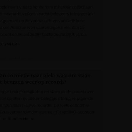
pple heeft vrijdag honderden miljarden dollars aan
eurswaarde verloren nadat beleggers teleurgesteld
eageerden op de vooruitzichten van de iPhone-
aker. Amazon won daarentegen meer dan 15
rocent en beleefde zijn beste beursdag in jaren.
EES MEER »
azet van Antwerpen
an correctie naar piek: waarom staan
e beurzen weer op records?
terke bedrijfsresultaten en afnemende onrust over
I en de olieprijs lokken beleggers terug en jagen de
eurzen naar nieuwe records. ‘De reële economie
lijkt weerbaarder dan gevreesd’, zegt ING-econoom
eter Vanden Houte.