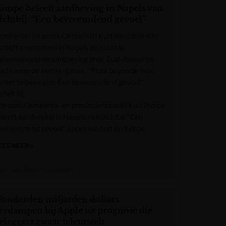
impe beleeft aardbeving in Napels van
ichtbij: “Een bevreemdend gevoel”
emeente- en provincieraadslid Kurt Himpe (N-VA)
erblijft momenteel in Napels en maakte
isterenavond de aardbeving in de Zuid-Italiaanse
tad vanop de eerste rij mee. “Plots begon de hele
amer te bewegen. Een bevreemdend gevoel”,
rtelt hij.
he post Gemeente- en provincieraadslid Kurt Himpe
eleeft aardbeving in Napels van dichtbij: “Een
evreemdend gevoel” appeared first on KW.be.
EES MEER »
rant van West-Vlaanderen
onderden miljarden dollars
erdampen bij Apple na prognose die
eleggers zwaar teleurstelt