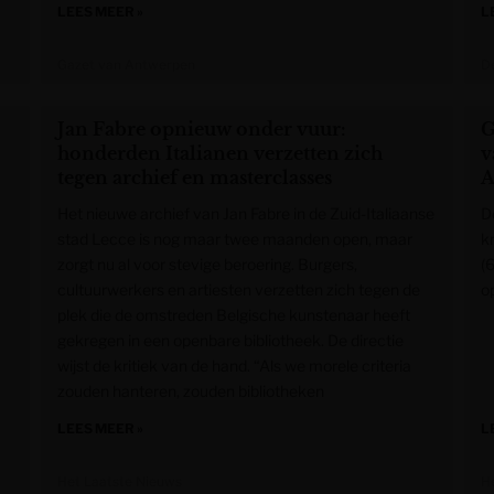
LEES MEER »
L
Gazet van Antwerpen
De
Jan Fabre opnieuw onder vuur:
G
honderden Italianen verzetten zich
v
tegen archief en masterclasses
A
Het nieuwe archief van Jan Fabre in de Zuid-Italiaanse
D
stad Lecce is nog maar twee maanden open, maar
k
zorgt nu al voor stevige beroering. Burgers,
(
cultuurwerkers en artiesten verzetten zich tegen de
o
plek die de omstreden Belgische kunstenaar heeft
gekregen in een openbare bibliotheek. De directie
wijst de kritiek van de hand. “Als we morele criteria
zouden hanteren, zouden bibliotheken
LEES MEER »
L
Het Laatste Nieuws
H