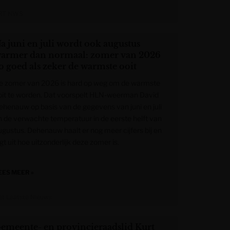
RT NWS
a juni en juli wordt ook augustus
armer dan normaal: zomer van 2026
o goed als zeker de warmste ooit
e zomer van 2026 is hard op weg om de warmste
oit te worden. Dat voorspelt HLN-weerman David
ehenauw op basis van de gegevens van juni en juli
n de verwachte temperatuur in de eerste helft van
ugustus. Dehenauw haalt er nog meer cijfers bij en
gt uit hoe uitzonderlijk deze zomer is.
EES MEER »
et Laatste Nieuws
emeente- en provincieraadslid Kurt