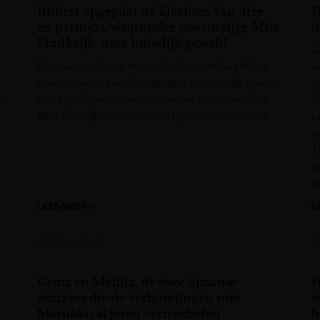
Imbert opgepakt na klachten van drie
H
ex-partners, waaronder voormalige Miss
d
Frankrijk, over huiselijk geweld
G
De bekende Franse sterrenchef Jean Imbert (45) is
v
gearresteerd na beschuldigingen van huiselijk geweld.
g
Drie van zijn ex-partners, onder wie een voormalige
en
s
Miss Frankrijk, hebben klacht tegen hem ingediend.
k
ve
T
b
b
LEES MEER »
L
Het Nieuwsblad
K
Ceuta en Melilla, de twee Spaanse
H
exclaves die de verhoudingen met
v
Marokko al jaren vertroebelen
b