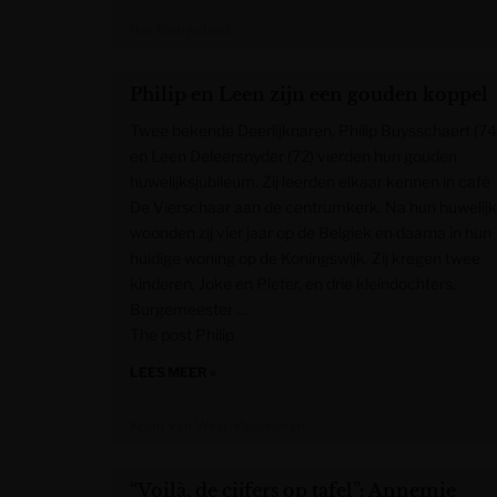
Het Nieuwsblad
Philip en Leen zijn een gouden koppel
Twee bekende Deerlijknaren, Philip Buysschaert (74
en Leen Deleersnyder (72) vierden hun gouden
huwelijksjubileum. Zij leerden elkaar kennen in café
De Vierschaar aan de centrumkerk. Na hun huwelijk
woonden zij vier jaar op de Belgiek en daarna in hun
huidige woning op de Koningswijk. Zij kregen twee
kinderen, Joke en Pieter, en drie kleindochters.
Burgemeester …
The post Philip
LEES MEER »
Krant van West-Vlaanderen
“Voilà, de cijfers op tafel”: Annemie