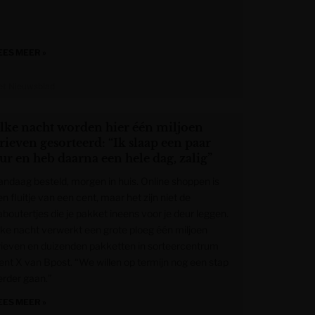
EES MEER »
et Nieuwsblad
lke nacht worden hier één miljoen
rieven gesorteerd: “Ik slaap een paar
ur en heb daarna een hele dag, zalig”
andaag besteld, morgen in huis. Online shoppen is
n fluitje van een cent, maar het zijn niet de
aboutertjes die je pakket ineens voor je deur leggen.
lke nacht verwerkt een grote ploeg één miljoen
rieven en duizenden pakketten in sorteercentrum
ent X van Bpost. “We willen op termijn nog een stap
erder gaan.”
EES MEER »