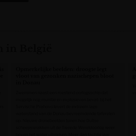
 in België
is
Opmerkelijke beelden: droogte legt
A
re
vloot van gezonken nazischepen bloot
g
in Donau
V
e
Zwemmen naast een roestend oorlogsschip dat
v
mogelijk nog munitie en explosieven bevat: bij het
rs
Servische Prahovo levert de extreem lage
waterstand van de Donau bevreemdende taferelen
op. Nieuwe dronebeelden tonen hoe Duitse
scheepswrakken uit de Tweede Wereldoorlog weer
boven het water uitsteken. Meer dan tachtig jaar