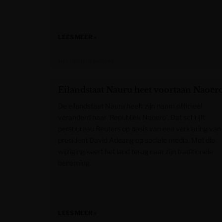
LEES MEER »
Het Laatste Nieuws
Eilandstaat Nauru heet voortaan Naoer
De eilandstaat Nauru heeft zijn naam officieel
veranderd naar ‘Republiek Naoero’. Dat schrijft
persbureau Reuters op basis van een verklaring van
president David Adeang op sociale media. Met die
wijziging keert het land terug naar zijn traditionele
benaming.
LEES MEER »