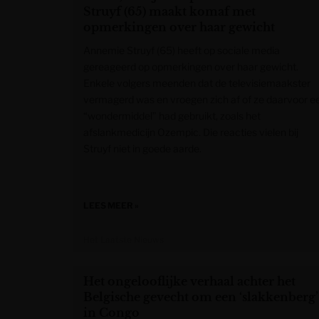
Struyf (65) maakt komaf met
opmerkingen over haar gewicht
Annemie Struyf (65) heeft op sociale media
gereageerd op opmerkingen over haar gewicht.
Enkele volgers meenden dat de televisiemaakster
vermagerd was en vroegen zich af of ze daarvoor e
“wondermiddel” had gebruikt, zoals het
afslankmedicijn Ozempic. Die reacties vielen bij
Struyf niet in goede aarde.
LEES MEER »
Het Laatste Nieuws
Het ongelooflijke verhaal achter het
Belgische gevecht om een ‘slakkenberg’
in Congo