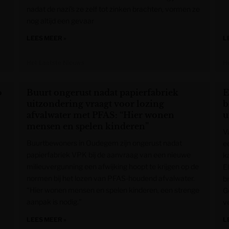
nadat de nazi’s ze zelf tot zinken brachten, vormen ze
nog altijd een gevaar
LEES MEER »
L
Het Laatste Nieuws
H
o
Buurt ongerust nadat papierfabriek
E
uitzondering vraagt voor lozing
b
afvalwater met PFAS: “Hier wonen
u
mensen en spelen kinderen”
V
Buurtbewoners in Oudegem zijn ongerust nadat
ee
papierfabriek VPK bij de aanvraag van een nieuwe
k
milieuvergunning een afwijking hoopt te krijgen op de
E
normen bij het lozen van PFAS-houdend afvalwater.
b
“Hier wonen mensen en spelen kinderen, een strenge
G
aanpak is nodig.”
v
LEES MEER »
L