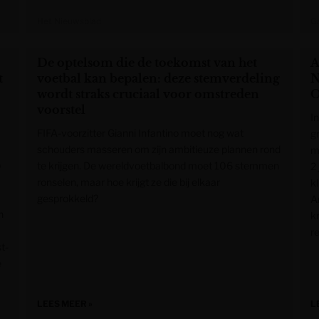
Het Nieuwsblad
G
De optelsom die de toekomst van het
A
t
voetbal kan bepalen: deze stemverdeling
N
wordt straks cruciaal voor omstreden
O
voorstel
I
FIFA-voorzitter Gianni Infantino moet nog wat
g
schouders masseren om zijn ambitieuze plannen rond
ma
p
te krijgen. De wereldvoetbalbond moet 106 stemmen
2
ronselen, maar hoe krijgt ze die bij elkaar
k
gesprokkeld?
A
n
k
r
t-
e
LEES MEER »
L