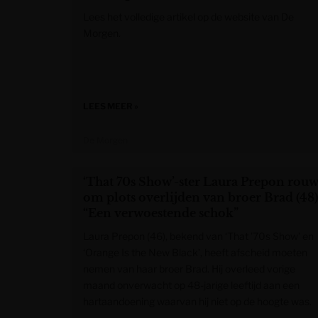
Lees het volledige artikel op de website van De
Morgen.
LEES MEER »
De Morgen
‘That 70s Show’-ster Laura Prepon rouw
om plots overlijden van broer Brad (48)
“Een verwoestende schok”
Laura Prepon (46), bekend van ‘That ’70s Show’ en
‘Orange Is the New Black’, heeft afscheid moeten
nemen van haar broer Brad. Hij overleed vorige
maand onverwacht op 48-jarige leeftijd aan een
hartaandoening waarvan hij niet op de hoogte was.