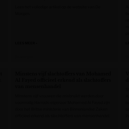
Lees het volledige artikel op de website van De
A
Morgen.
b
r
m
p
LEES MEER »
L
De Morgen
G
t
Minstens vijf slachtoffers van Mohamed
V
:
Al Fayed officieel erkend als slachtoffers
d
van mensenhandel
S
Minstens vijf vrouwen die misbruikt werden door
A
voormalig Harrods-eigenaar Mohamed Al Fayed zijn
b
door het Britse ministerie van Binnenlandse Zaken
b
officieel erkend als slachtoffers van mensenhandel.
P