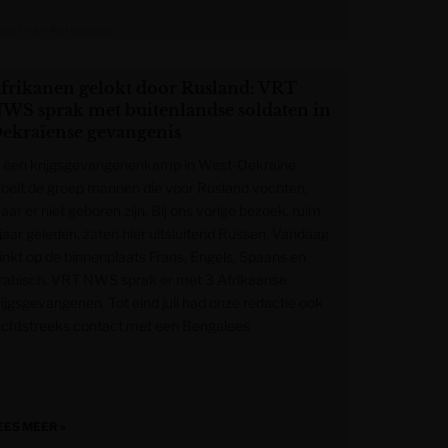
azet van Antwerpen
frikanen gelokt door Rusland: VRT
WS sprak met buitenlandse soldaten in
ekraïense gevangenis
n een krijgsgevangenenkamp in West-Oekraïne
roeit de groep mannen die voor Rusland vochten,
ar er niet geboren zijn. Bij ons vorige bezoek, ruim
 jaar geleden, zaten hier uitsluitend Russen. Vandaag
linkt op de binnenplaats Frans, Engels, Spaans en
rabisch. VRT NWS sprak er met 3 Afrikaanse
rijgsgevangenen. Tot eind juli had onze redactie ook
echtstreeks contact met een Bengalees
EES MEER »