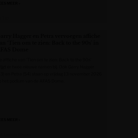
EES MEER »
 Tijd
arry Hagger en Petra vervoegen affiche
an ‘Tien om te zien: Back to the 90s’ in
FAS Dome
e affiche van ‘Tien om te zien: Back to the 90s’
rijgt er twee nieuwe namen bij. Ook Garry Hagger
63) en Petra (54) staan op vrijdag 13 november 2026
p het podium van de AFAS Dome.
EES MEER »
et Laatste Nieuws