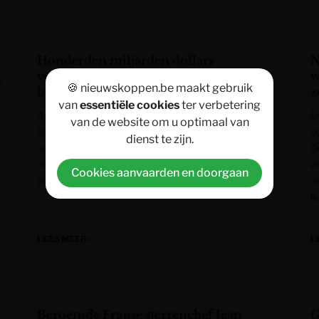
VRT NWS
V
Honderden miljarden dollars
N
verdampen bij Apple na prognose die
w
)
🍪 nieuwskoppen.be maakt gebruik
beleggers zwaar teleurstelt
z
van
essentiële cookies
ter verbetering
Apple heeft vrijdag honderden miljarden dollars aan
D
van de website om u optimaal van
beurswaarde verloren nadat beleggers teleurgesteld
o
dienst te zijn.
reageerden op de vooruitzichten van de iPhone-
D
maker. Amazon won daarentegen meer dan 15
e
Cookies aanvaarden en doorgaan
procent en beleefde zijn beste beursdag in jaren.
a
le
LEES MEER »
L
Het Nieuwsblad
H
Beroemde Franse sterrenchef Jean
G