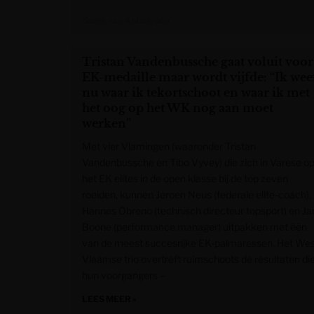
Gazet van Antwerpen
Tristan Vandenbussche gaat voluit voor
EK-medaille maar wordt vijfde: “Ik wee
nu waar ik tekortschoot en waar ik met
het oog op het WK nog aan moet
werken”
Met vier Vlamingen (waaronder Tristan
Vandenbussche en Tibo Vyvey) die zich in Varese o
het EK elites in de open klasse bij de top zeven
roeiden, kunnen Jeroen Neus (federale elite-coach),
Hannes Obreno (technisch directeur topsport) en Ja
Boone (performance manager) uitpakken met één
van de meest succesrijke EK-palmaressen. Het Wes
Vlaamse trio overtreft ruimschoots de resultaten di
hun voorgangers –
LEES MEER »