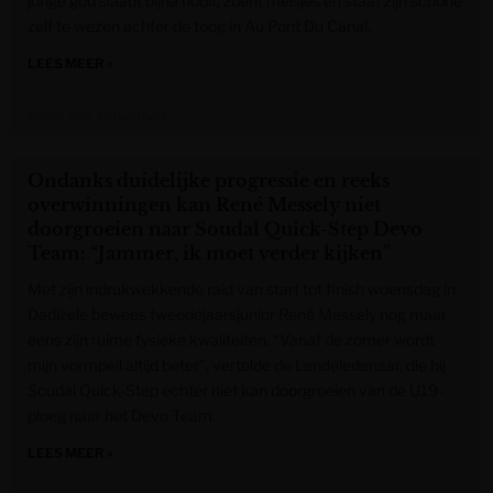
jonge god slaapt bijna nooit, zoent meisjes en staat zijn schone
zelf te wezen achter de toog in Au Pont Du Canal.
LEES MEER »
Gazet van Antwerpen
Ondanks duidelijke progressie en reeks
overwinningen kan René Messely niet
doorgroeien naar Soudal Quick-Step Devo
Team: “Jammer, ik moet verder kijken”
Met zijn indrukwekkende raid van start tot finish woensdag in
Dadizele bewees tweedejaarsjunior René Messely nog maar
eens zijn ruime fysieke kwaliteiten. “Vanaf de zomer wordt
mijn vormpeil altijd beter”, vertelde de Lendeledenaar, die bij
Soudal Quick-Step echter niet kan doorgroeien van de U19-
ploeg naar het Devo Team.
LEES MEER »