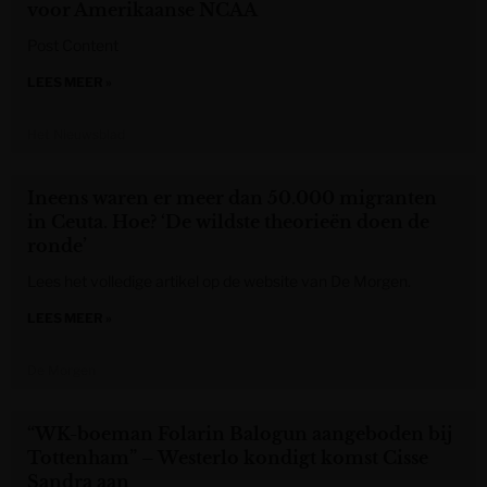
voor Amerikaanse NCAA
Post Content
LEES MEER »
Het Nieuwsblad
Ineens waren er meer dan 50.000 migranten
in Ceuta. Hoe? ‘De wildste theorieën doen de
ronde’
Lees het volledige artikel op de website van De Morgen.
LEES MEER »
De Morgen
“WK-boeman Folarin Balogun aangeboden bij
Tottenham” – Westerlo kondigt komst Cisse
Sandra aan