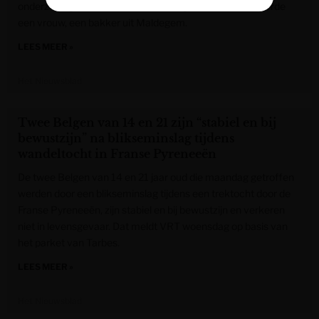
onderzoek gestart naar de omstandigheden en arresteerde
een vrouw, een bakker uit Maldegem.
LEES MEER »
Het Nieuwsblad
Twee Belgen van 14 en 21 zijn “stabiel en bij
bewustzijn” na blikseminslag tijdens
wandeltocht in Franse Pyreneeën
De twee Belgen van 14 en 21 jaar oud die maandag getroffen
werden door een blikseminslag tijdens een trektocht door de
Franse Pyreneeën, zijn stabiel en bij bewustzijn en verkeren
niet in levensgevaar. Dat meldt VRT woensdag op basis van
het parket van Tarbes.
LEES MEER »
Het Nieuwsblad