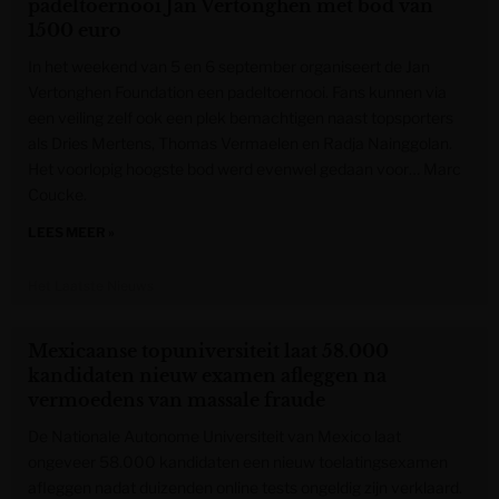
padeltoernooi Jan Vertonghen met bod van
1500 euro
In het weekend van 5 en 6 september organiseert de Jan
Vertonghen Foundation een padeltoernooi. Fans kunnen via
een veiling zelf ook een plek bemachtigen naast topsporters
als Dries Mertens, Thomas Vermaelen en Radja Nainggolan.
Het voorlopig hoogste bod werd evenwel gedaan voor… Marc
Coucke.
LEES MEER »
Het Laatste Nieuws
Mexicaanse topuniversiteit laat 58.000
kandidaten nieuw examen afleggen na
vermoedens van massale fraude
De Nationale Autonome Universiteit van Mexico laat
ongeveer 58.000 kandidaten een nieuw toelatingsexamen
afleggen nadat duizenden online tests ongeldig zijn verklaard.