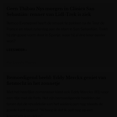
Geen Thibau Nys morgen in Clásica San
Sebastián: renner van Lidl-Trek is ziek
Remco Evenepoel heeft de smaak te pakken na de Tour de
France en staat zaterdag aan de start in San Sebastián. Trekt
hij zijn goeie vorm door in Spanje, waar hij al drie keer eerder
won?
LEES MEER »
Het Laatste Nieuws
Bemoedigend beeld: Eddy Merckx geniet van
fietstocht in het zonnetje
Met het heerlijke zomerweer kiest ook Eddy Merckx (81) voor
een ritje met de fiets. Het zijn bemoedigende beelden die
tonen dat de revalidatie van het wielericoon nog steeds de
goede kant opgaat. “Al hoop ik dat ik ooit nog op een
koersfiets kan rijden.”