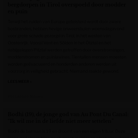
bergdorpen in Tirol overspoeld door modder
en puin
Terwijl het zuiden van Europa geteisterd wordt door zware
bosbranden, hebben hevige onweersbuien woensdagavond
voor grote schade gezorgd in Tirol, in het westen van
Oostenrijk. Vooral Vent en Sölden in het Ötztal en het
nabijgelegen Pitztal werden getroffen door overstromingen,
modderstromen en puinlawines. Tientallen mensen moesten
worden geëvacueerd en honderden anderen werden uit
voorzorg in veiligheid gebracht. Niemand raakte gewond.
LEES MEER »
Het Laatste Nieuws
Bodhi (19), de jonge god van Au Pont Du Canal:
“Ik wil me in de liefde niet meer settelen”
Bodhi de barman is 19 en droomt van een eigen frituur. Deze