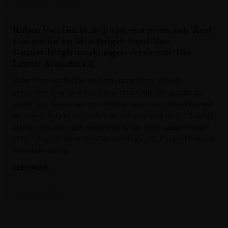
Gazet van Antwerpen
Ruben Van Gucht als Judas, een prins, een ‘Real
Housewife’ en Miss België: Henk Van
Cauwenbergh maakt eigen versie van ‘Het
Laatste Avondmaal’
Ruben Van Gucht (39) als Judas, prins Oscar (18) als
ongelovige Thomas en een ‘Real Housewife’ als apostel: de
duinen van Zeebrugge vormden het decor voor misschien wel
het meest tintelende ‘Laatste Avondmaal’ aller tijden. “Ik wilde
al lang eens een eigen versie met schwung en passie maken”,
aldus fotograaf Henk Van Cauwenbergh (67). En daarbij mocht
vooral een vrouw
LEES MEER »
Het Laatste Nieuws