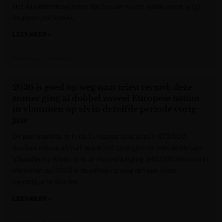
Het AI-controlesysteem dat fraude moest voorkomen, krijgt
intussen zelf kritiek.
LEES MEER »
Gazet van Antwerpen
2026 is goed op weg naar triest record: deze
zomer ging al dubbel zoveel Europese natuur
in vlammen op als in dezelfde periode vorig
jaar
Dit jaar brandde er in de Europese Unie al zo’n 473.000
hectare natuur af, wat neerkomt op ongeveer een derde van
Vlaanderen. Alleen al in de maand juli ging 346.000 hectare in
vlammen op. 2026 is daarmee op weg om een triest
recordjaar te worden.
LEES MEER »