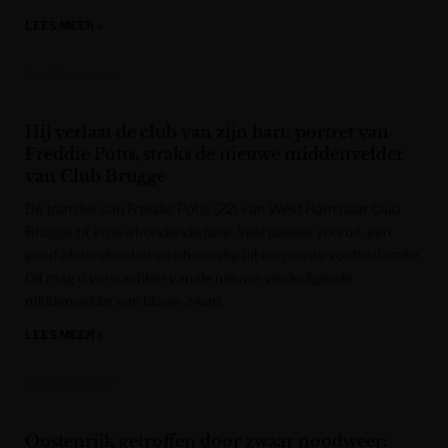
LEES MEER »
Het Nieuwsblad
Hij verlaat de club van zijn hart: portret van
Freddie Potts, straks de nieuwe middenvelder
van Club Brugge
De transfer van Freddie Potts (22) van West Ham naar Club
Brugge zit in de afrondende fase. Veel passes vooruit, een
goed afstandsschot en afkomstig uit een echte voetbalfamilie.
Dit mag u verwachten van de nieuwe verdedigende
middenvelder van blauw-zwart.
LEES MEER »
Het Nieuwsblad
Oostenrijk getroffen door zwaar noodweer: