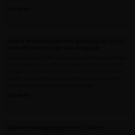
LEES MEER »
Het Laatste Nieuws
Aantal werklozen met een uitkering lag in juni
ruim 30 procent lager dan vorig jaar
In juni waren er 202.043 werkzoekende uitkeringsgerechtigde
volledig werklozen, zo blijkt uit de jongste cijfers van de RVA.
Het gaat om een daling met meer dan 30 procent, vooral als
gevolg van de maatregelen van de federale regering om de
werkloosheidsuitkering te beperken in de tijd.
LEES MEER »
Het Nieuwsblad
Explosie aan ingang gebouw in Elsene