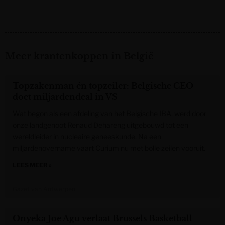
Meer krantenkoppen in België
Topzakenman én topzeiler: Belgische CEO
doet miljardendeal in VS
Wat begon als een afdeling van het Belgische IBA, werd door
onze landgenoot Renaud Dehareng uitgebouwd tot een
wereldleider in nucleaire geneeskunde. Na een
miljardenovername vaart Curium nu met bolle zeilen vooruit.
LEES MEER »
Gazet van Antwerpen
Onyeka Joe Agu verlaat Brussels Basketball