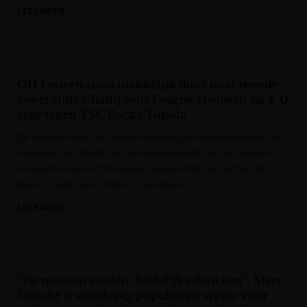
LEES MEER »
Krant van West-Vlaanderen
OH Leuven stoot makkelijk door naar tweede
voorronde Champions League vrouwen na 4-0
zege tegen TSC Backa Topola
De vrouwen van OH Leuven hebben zich woensdagavond in
het eigen Den Dreef met gemak geplaatst voor de tweede
voorronde van de Champions League. Het Servische TSC
Backa Topola werd met 4-0 verslagen.
LEES MEER »
Het Nieuwsblad
“De mensen voelen duidelijk talent aan”: Marc
Coucke is voorlopig populairste speler voor