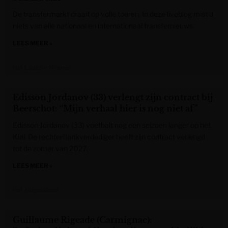
De transfermarkt draait op volle toeren. In deze liveblog mist u
niets van alle nationaal en internationaal transfernieuws.
LEES MEER »
Het Laatste Nieuws
Edisson Jordanov (33) verlengt zijn contract bij
Beerschot: “Mijn verhaal hier is nog niet af”
Edisson Jordanov (33) voetbalt nog een seizoen langer op het
Kiel. De rechterflankverdediger heeft zijn contract verlengd
tot de zomer van 2027.
LEES MEER »
Het Nieuwsblad
Guillaume Rigeade (Carmignac):