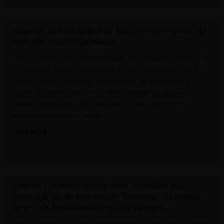
Het Laatste Nieuws
Camille aan de helft van haar circus-shows: “Al
heel wat blauwe plekken”
‘Circus Camille’, het totaalspektakel van zangeres Camille (25)
in Oostende, is bijna halverwege. En dat vertaalt zich ook in
enkele blauwe plekken bij de zangeres, die acrobatische
stunts uitvoert in haar show. “Ik heb al heel wat blauwe
plekken opgelopen.” Met ons deelt ze haar regime om de
showmarathon vol te houden.
LEES MEER »
Het Laatste Nieuws
Justine Ghekiere vroeg haar vriendin ten
huwelijk op de top van de Ventoux: “Hopelijk
geven de herinneringen mij vleugels”
Voor het eerst in de korte geschiedenis van de Tour de France