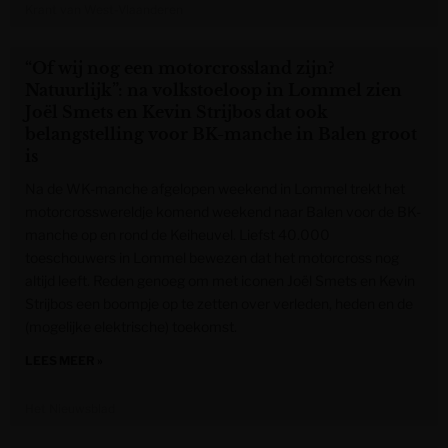
Krant van West-Vlaanderen
“Of wij nog een motorcrossland zijn?
Natuurlijk”: na volkstoeloop in Lommel zien
Joël Smets en Kevin Strijbos dat ook
belangstelling voor BK-manche in Balen groot
is
Na de WK-manche afgelopen weekend in Lommel trekt het
motorcrosswereldje komend weekend naar Balen voor de BK-
manche op en rond de Keiheuvel. Liefst 40.000
toeschouwers in Lommel bewezen dat het motorcross nog
altijd leeft. Reden genoeg om met iconen Joël Smets en Kevin
Strijbos een boompje op te zetten over verleden, heden en de
(mogelijke elektrische) toekomst.
LEES MEER »
Het Nieuwsblad