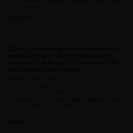
Gustaf en Noa brengt hij met hun band The Unexpected de
eerste single ‘Bara Du’.
LEES MEER »
Het Laatste Nieuws
Michiel Jonckheere keert met nieuwkomer KV
Kortrijk voor het eerst na vijftien maanden
terug naar Club Brugge: “Zij zijn onder Leko
nog avontuurlijker geworden”
Michiel Jonckheere (36) keert vrijdag, vijftien maanden na zijn
vertrek bij Club Brugge, terug naar het Jan Breydelstadion. Met
nieuwkomer KV Kortrijk mikt hij op de linkerkolom in de Jupiler
Pro League. “Ik ken Club en er zijn altijd mogelijkheden, maar
dat ik zou weten hoe ik ze kan kloppen, is onzin”, aldus de
KVK-coach.
LEES MEER »