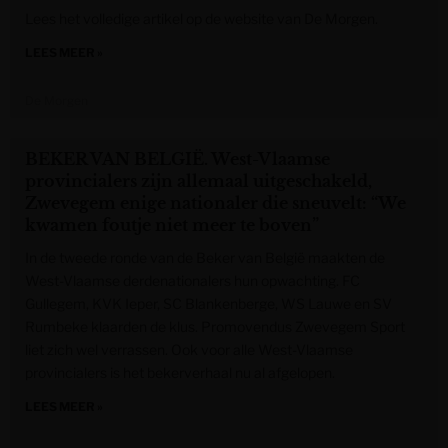
Lees het volledige artikel op de website van De Morgen.
LEES MEER »
De Morgen
BEKER VAN BELGIË. West-Vlaamse
provincialers zijn allemaal uitgeschakeld,
Zwevegem enige nationaler die sneuvelt: “We
kwamen foutje niet meer te boven”
In de tweede ronde van de Beker van België maakten de
West-Vlaamse derdenationalers hun opwachting. FC
Gullegem, KVK Ieper, SC Blankenberge, WS Lauwe en SV
Rumbeke klaarden de klus. Promovendus Zwevegem Sport
liet zich wel verrassen. Ook voor alle West-Vlaamse
provincialers is het bekerverhaal nu al afgelopen.
LEES MEER »