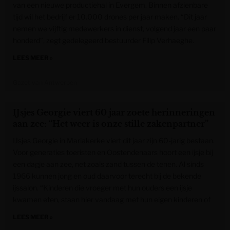
van een nieuwe productiehal in Evergem. Binnen afzienbare
tijd wil het bedrijf er 10.000 drones per jaar maken. “Dit jaar
nemen we vijftig medewerkers in dienst, volgend jaar een paar
honderd”, zegt gedelegeerd bestuurder Filip Verhaeghe.
LEES MEER »
Gazet van Antwerpen
IJsjes Georgie viert 60 jaar zoete herinneringen
aan zee: “Het weer is onze stille zakenpartner”
IJsjes Georgie in Mariakerke viert dit jaar zijn 60-jarig bestaan.
Voor generaties toeristen en Oostendenaars hoort een ijsje bij
een dagje aan zee, net zoals zand tussen de tenen. Al sinds
1966 kunnen jong en oud daarvoor terecht bij de bekende
ijssalon. “Kinderen die vroeger met hun ouders een ijsje
kwamen eten, staan hier vandaag met hun eigen kinderen of
LEES MEER »