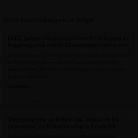
Meer krantenkoppen in België
LIVE. Justine Ghekiere en Lore De Schepper in
kopgroep, ook enkele klassementsrensters mee
De vijfde rit in de Tour de France Femmes gaat voortdurend op
en af. Het klassement wordt meer dan waarschijnlijk door
elkaar geschud. Wie trekt aan het langste eind en kan Lotte
Kopecky zich tonen?
LEES MEER »
Het Laatste Nieuws
Twee jongeren uit België zijn “stabiel en bij
bewustzijn” na blikseminslag in Frankrijk
De 2 jongeren uit België die door een blikseminslag zijn