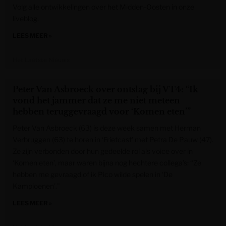
Volg alle ontwikkelingen over het Midden-Oosten in onze
liveblog.
LEES MEER »
Het Laatste Nieuws
Peter Van Asbroeck over ontslag bij VT4: “Ik
vond het jammer dat ze me niet meteen
hebben teruggevraagd voor ‘Komen eten’”
Peter Van Asbroeck (63) is deze week samen met Herman
Verbruggen (63) te horen in ‘Frietcast’ met Petra De Pauw (47).
Ze zijn verbonden door hun gedeelde rol als voice over in
‘Komen eten’, maar waren bijna nog hechtere collega’s: “Ze
hebben me gevraagd of ik Pico wilde spelen in ‘De
Kampioenen’.”
LEES MEER »