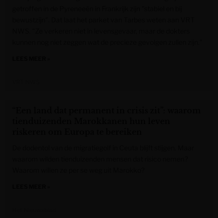
getroffen in de Pyreneeën in Frankrijk zijn "stabiel en bij
bewustzijn". Dat laat het parket van Tarbes weten aan VRT
NWS. "Ze verkeren niet in levensgevaar, maar de dokters
kunnen nog niet zeggen wat de precieze gevolgen zullen zijn."
LEES MEER »
VRT NWS
“Een land dat permanent in crisis zit”: waarom
tienduizenden Marokkanen hun leven
riskeren om Europa te bereiken
De dodentol van de migratiegolf in Ceuta blijft stijgen. Maar
waarom wilden tienduizenden mensen dat risico nemen?
Waarom willen ze per se weg uit Marokko?
LEES MEER »
Het Nieuwsblad