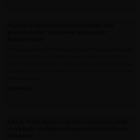
Krant van West-Vlaanderen
Pepingen vergroent Gemeenteplein met
plantenmuur: “Goed voor klimaat en
biodiversiteit”
Pepingen gaat het Gemeenteplein langs de Ninoofsesteenweg
vergroenen. Daarvoor haalde de gemeente een subsidie van
ruim 48.000 euro binnen. De blikvanger van het project is een
vegetatiewand, die een blinde muur met asbesthoudende leien
moet vervangen.
LEES MEER »
VRT NWS
UEFA: ‘FIFA-boycot van alle competities blijft
van kracht ondanks excuses voorzitter Gianni
Infantino’