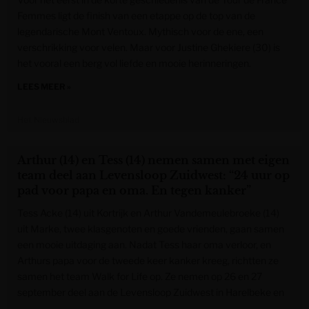
Femmes ligt de finish van een etappe op de top van de
legendarische Mont Ventoux. Mythisch voor de ene, een
verschrikking voor velen. Maar voor Justine Ghekiere (30) is
het vooral een berg vol liefde en mooie herinneringen.
LEES MEER »
Het Nieuwsblad
Arthur (14) en Tess (14) nemen samen met eigen
team deel aan Levensloop Zuidwest: “24 uur op
pad voor papa en oma. En tegen kanker”
Tess Acke (14) uit Kortrijk en Arthur Vandemeulebroeke (14)
uit Marke, twee klasgenoten en goede vrienden, gaan samen
een mooie uitdaging aan. Nadat Tess haar oma verloor, en
Arthurs papa voor de tweede keer kanker kreeg, richtten ze
samen het team Walk for Life op. Ze nemen op 26 en 27
september deel aan de Levensloop Zuidwest in Harelbeke en