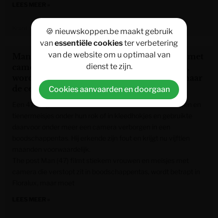
LEES MEER »
Krant van West-Vlaanderen
🍪 nieuwskoppen.be maakt gebruik
van
essentiële cookies
ter verbetering
van de website om u optimaal van
Man (47) filmt stiekem vrouwen en meisjes met
dienst te zijn.
camera die verstopt zit in boodschappentas,
wordt betrapt in Floralux, maar moet niet naar
de cel
Cookies aanvaarden en doorgaan
Een 47-jarige man uit Zonnebeke filmde stiekem vrouwen en
tienermeisjes onder hun rok of in kleedhokjes en gebruikte
daarvoor onder meer een camera verborgen in een
boodschappentas. Hij erkende zijn fout en krijgt nu vijftien
maanden voorwaardelijk.
The post Man (47) filmt stiekem vrouwen en meisjes met
camera die verstopt zit in boodschappentas, wordt betrapt in
Floralux, maar moet
LEES MEER »