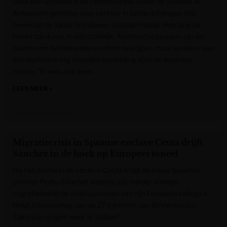
Door een waterlek is de fietserstunnel onder de Schelde in
Antwerpen gesloten voor verkeer in beide richtingen. Dat
bevestigt de lokale brandweer zondagmiddag. Hoe lang de
hinder zal duren, is niet duidelijk. Technische ploegen zijn ter
plaatse om het lek onder controle te krijgen, maar spreken van
een technisch erg moeilijke herstelling door de beperkte
ruimte. “Er was ook even
LEES MEER »
Het Laatste Nieuws
Migratiecrisis in Spaanse enclave Ceuta drijft
Sánchez in de hoek op Europees toneel
Na het drama in de enclave Ceuta krijgt de linkse Spaanse
premier Pedro Sánchez wegens zijn minder strenge
migratiebeleid de wind van voren van zijn Europese collega’s.
Helpt crisisoverleg van de 27 ministers van Binnenlandse
Zaken de rangen weer te sluiten?