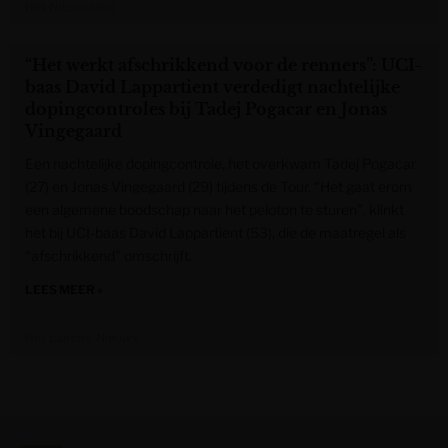
Het Nieuwsblad
“Het werkt afschrikkend voor de renners”: UCI-
baas David Lappartient verdedigt nachtelijke
dopingcontroles bij Tadej Pogacar en Jonas
Vingegaard
Een nachtelijke dopingcontrole, het overkwam Tadej Pogacar
(27) en Jonas Vingegaard (29) tijdens de Tour. “Het gaat erom
een algemene boodschap naar het peloton te sturen”, klinkt
het bij UCI-baas David Lappartient (53), die de maatregel als
“afschrikkend” omschrijft.
LEES MEER »
Het Laatste Nieuws