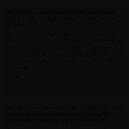
Werken in Genkse Stiemervallei gaan laatste
fase in: “Dit wordt de groene ruggengraat van
de stad”
De heraanleg van de Stiemervallei in Genk is aan de laatste
fase begonnen. Na het bouwverlof zijn de aannemers opnieuw
aan het werk om de laatste recreatieplekken af te werken. Als
alles volgens plan verloopt, moeten de werken dit najaar
afgerond zijn. De volledige heraanleg van de vallei kost 8,6
miljoen euro.
LEES MEER »
VRT NWS
Beelden tonen hoe water naar beneden stroomt
in fietserstunnel onder Schelde: “Complexe
herstelling in een wel héél smalle tunnel”