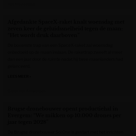
Het Nieuwsblad
Afgedankte SpaceX-raket knalt woensdag met
zeven keer de geluidssnelheid tegen de maan:
“Het wordt druk daarboven”
De bovenste trap van een SpaceX-raket zal woensdag
onbedoeld op de maan inslaan. De rakettrap zweeft al meer
dan een jaar door de ruimte nadat hij twee maanlanders had
gelanceerd.
LEES MEER »
Gazet van Antwerpen
Brugse dronebouwer opent productiehal in
Evergem: “We mikken op 10.000 drones per
jaar tegen 2028”
De Brugse dronebouwer Sol.One is gestart met het inrichten