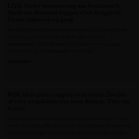
LIVE. Onder toeziend oog van bondscoach
Mark van Bommel trappen Club Brugge en
Union Supercup op gang
Het Belgisch voetbal wordt traditioneel op gang getrapt in de
Supercup. Landskampioen Club Brugge ontvangt
bekerwinnaar Union. Wie opent het seizoen met een prijs?
Aftrap in het Jan Breydelstadion om 20u30.
LEES MEER »
Het Laatste Nieuws
KIJK. Hele gezin Coppens reist vanuit Zweden
af voor zangdebuut van zoon Beau in ‘Tien om
te zien’
Vanavond zorgt de familie Coppens voor een primeur in ‘Tien
om te zien’. Beau (18), de zoon van Staf Coppens, staat er voor
het eerst als zanger op het podium. Samen met zijn vrienden