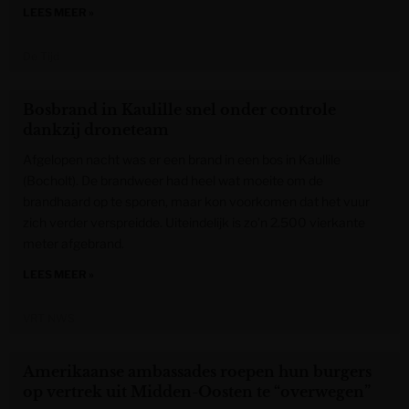
LEES MEER »
De Tijd
Bosbrand in Kaulille snel onder controle
dankzij droneteam
Afgelopen nacht was er een brand in een bos in Kaullile
(Bocholt). De brandweer had heel wat moeite om de
brandhaard op te sporen, maar kon voorkomen dat het vuur
zich verder verspreidde. Uiteindelijk is zo’n 2.500 vierkante
meter afgebrand.
LEES MEER »
VRT NWS
Amerikaanse ambassades roepen hun burgers
op vertrek uit Midden-Oosten te “overwegen”