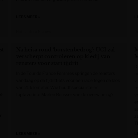
LEES MEER »
L
Het Laatste Nieuws
De
st
Na heisa rond ‘borstenbedrog’: UCI zal
M
verscherpt controleren op kledij van
M
rensters voor start tijdrit
D
In de Tour de France Femmes springen de rensters
m
vandaag op de tijdritfiets voor een race tegen de klok
v
van 21 kilometer. Wie houdt specialiste en
t
je
topfavoriete Marlen Reusser van de overwinning?
v
ee
a
r
z
T
LEES MEER »
L