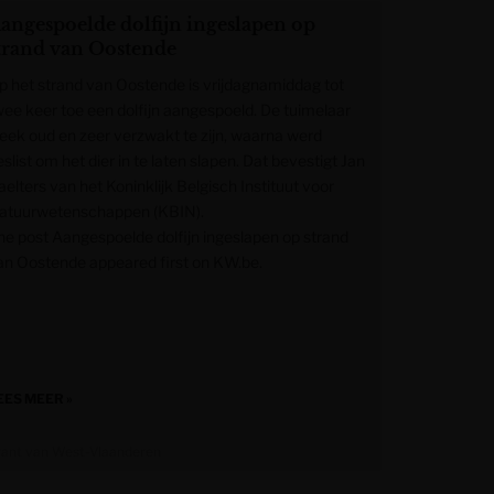
angespoelde dolfijn ingeslapen op
trand van Oostende
p het strand van Oostende is vrijdagnamiddag tot
wee keer toe een dolfijn aangespoeld. De tuimelaar
leek oud en zeer verzwakt te zijn, waarna werd
slist om het dier in te laten slapen. Dat bevestigt Jan
aelters van het Koninklijk Belgisch Instituut voor
atuurwetenschappen (KBIN).
he post Aangespoelde dolfijn ingeslapen op strand
an Oostende appeared first on KW.be.
EES MEER »
rant van West-Vlaanderen