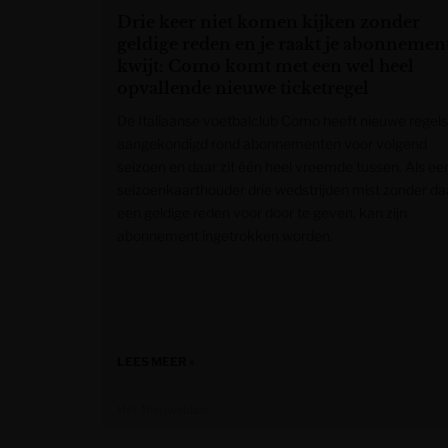
Drie keer niet komen kijken zonder
geldige reden en je raakt je abonnemen
kwijt: Como komt met een wel heel
opvallende nieuwe ticketregel
De Italiaanse voetbalclub Como heeft nieuwe regels
aangekondigd rond abonnementen voor volgend
seizoen en daar zit één heel vreemde tussen. Als ee
seizoenkaarthouder drie wedstrijden mist zonder da
een geldige reden voor door te geven, kan zijn
abonnement ingetrokken worden.
LEES MEER »
Het Nieuwsblad