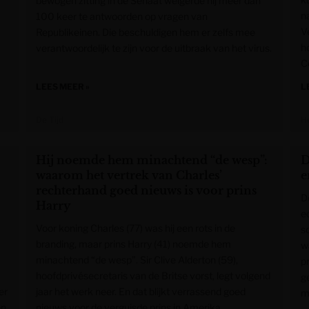
bewogen zitting in de Senaat weigerde hij meer dan
n
100 keer te antwoorden op vragen van
V
Republikeinen. Die beschuldigen hem er zelfs mee
h
verantwoordelijk te zijn voor de uitbraak van het virus.
C
LEES MEER »
L
De Tijd
H
Hij noemde hem minachtend “de wesp”:
D
waarom het vertrek van Charles’
e
rechterhand goed nieuws is voor prins
D
Harry
e
Voor koning Charles (77) was hij een rots in de
s
branding, maar prins Harry (41) noemde hem
w
minachtend “de wesp”. Sir Clive Alderton (59),
p
hoofdprivésecretaris van de Britse vorst, legt volgend
g
er
jaar het werk neer. En dat blijkt verrassend goed
m
en
nieuws voor de verguisde prins in Amerika.