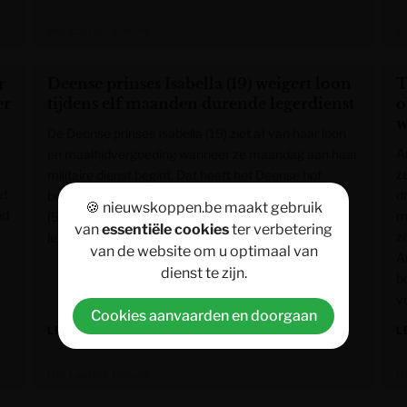
Het Laatste Nieuws
K
r
Deense prinses Isabella (19) weigert loon
T
er
tijdens elf maanden durende legerdienst
o
w
De Deense prinses Isabella (19) ziet af van haar loon
A
en maaltijdvergoeding wanneer ze maandag aan haar
z
militaire dienst begint. Dat heeft het Deense hof
et
d
bevestigd. De oudste dochter van koning Frederik
🍪 nieuwskoppen.be maakt gebruik
nd
m
(58) en koningin Mary (54) zal elf maanden in het
van
essentiële cookies
ter verbetering
zo
leger dienen.
van de website om u optimaal van
A
dienst te zijn.
b
v
Cookies aanvaarden en doorgaan
LEES MEER »
L
Het Laatste Nieuws
H