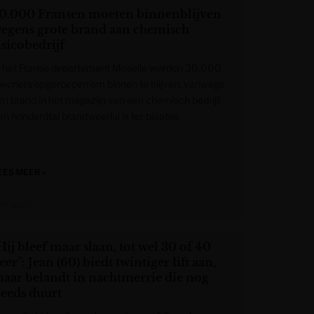
0.000 Fransen moeten binnenblijven
egens grote brand aan chemisch
isicobedrijf
n het Franse departement Moselle worden 30.000
nwoners opgeroepen om binnen te blijven, vanwege
en brand in het magazijn van een chemisch bedrijf.
en honderdtal brandweerlui is ter plaatse.
EES MEER »
RT NWS
Hij bleef maar slaan, tot wel 30 of 40
eer”: Jean (60) biedt twintiger lift aan,
aar belandt in nachtmerrie die nog
teeds duurt