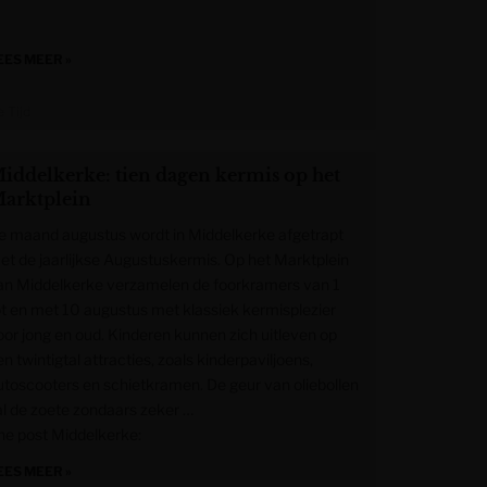
EES MEER »
 Tijd
iddelkerke: tien dagen kermis op het
arktplein
e maand augustus wordt in Middelkerke afgetrapt
et de jaarlijkse Augustuskermis. Op het Marktplein
an Middelkerke verzamelen de foorkramers van 1
ot en met 10 augustus met klassiek kermisplezier
oor jong en oud. Kinderen kunnen zich uitleven op
n twintigtal attracties, zoals kinderpaviljoens,
utoscooters en schietkramen. De geur van oliebollen
al de zoete zondaars zeker …
he post Middelkerke:
EES MEER »