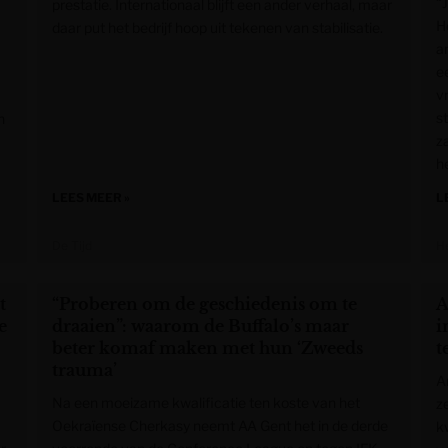
“
prestatie. Internationaal blijft een ander verhaal, maar
H
daar put het bedrijf hoop uit tekenen van stabilisatie.
a
ee
v
s
n
z
h
LEES MEER »
L
De Tijd
H
t
“Proberen om de geschiedenis om te
A
e
draaien”: waarom de Buffalo’s maar
i
beter komaf maken met hun ‘Zweeds
t
trauma’
A
Na een moeizame kwalificatie ten koste van het
z
Oekraïense Cherkasy neemt AA Gent het in de derde
kw