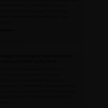
aast topsporters als Dries Mertens, Thomas
ermaelen en Radja Nainggolan. Het voorlopig
oogste bod werd evenwel gedaan voor… Marc
oucke.
EES MEER »
et Laatste Nieuws
roogte zet Europese binnenvaart en
nergieproductie onder druk
e aanhoudende droogte groeit uit tot een
conomisch probleem in heel Europa. De
cheepvaart ondervindt hinder door de lage
aterstanden en elektriciteitscentrales moeten hun
roductie terugschroeven. Ook in Vlaanderen wordt
ehoopt op regen. ‘Anders dreigen sluizen dicht te
oeten.’