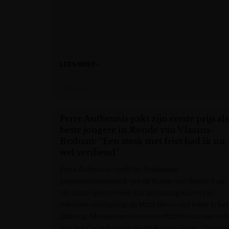
LEES MEER »
VRT NWS
Ferre Antheunis pakt zijn eerste prijs als
beste jongere in Ronde van Vlaams-
Brabant: “Een steak met friet had ik nu
wel verdiend”
Ferre Antheunis heeft het Brabantse
jongerenklassement van de Ronde van Brabant op
zijn naam geschreven. Op de slotdag kwam zijn
minieme voorsprong op Mats Devry niet meer in het
gedrang. Meteen een eerste hoofdprijs voor de renn
van het Cycle Passion-Scott Racing Team. “Zenuw