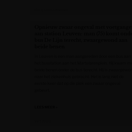
Het Laatste Nieuws
Opnieuw zwaar ongeval met voetgange
aan station Leuven: man (75) komt ond
bus De Lijn terecht, zwaargewond aan
beide benen
In Leuven is een man aangereden door een bus aan
het busstation aan het Martelarenplein. Hij kwam m
beide benen onder de bus terecht. Hij is zwaargewo
naar het ziekenhuis gebracht. Het is lang niet de
eerste keer dat op die plek een zwaar ongeval
gebeurt.
LEES MEER »
VRT NWS