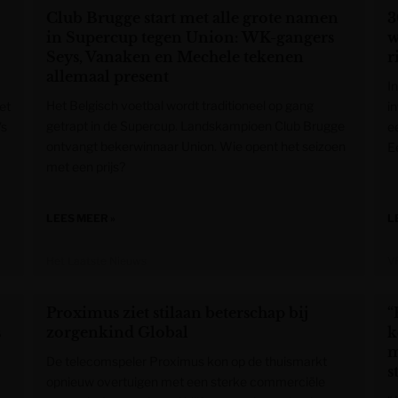
Club Brugge start met alle grote namen
3
in Supercup tegen Union: WK-gangers
w
Seys, Vanaken en Mechele tekenen
r
allemaal present
I
Het Belgisch voetbal wordt traditioneel op gang
et
i
getrapt in de Supercup. Landskampioen Club Brugge
’s
e
ontvangt bekerwinnaar Union. Wie opent het seizoen
E
met een prijs?
LEES MEER »
L
Het Laatste Nieuws
V
Proximus ziet stilaan beterschap bij
“
s
zorgenkind Global
k
m
De telecomspeler Proximus kon op de thuismarkt
s
opnieuw overtuigen met een sterke commerciële