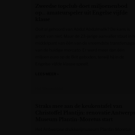
Zweedse topclub doet miljoenenbod
op… amateurspeler uit Engelse vijfde
klasse
Ooit al gehoord van Abdul Abdulmalik? De kans is
groot van niet. Maar de 23-jarige aanvaller staat in h
middelpunt van één van de vreemdste transfersaga
van de huidige mercato. Er werd meer dan één
miljoen euro op de Brit geboden, terwijl hij in de
Engelse vijfde klasse speelt.
LEES MEER »
Het Nieuwsblad
Straks mee aan de keukentafel van
Christoffel Plantijn: renovatie Antwerp
Museum Plantin-Moretus start
Het Antwerpse drukkerijmuseum Plantin-Moretus