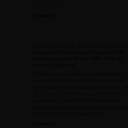
waren er zeker.”
LEES MEER »
Het Nieuwsblad
De reden waarom Bart Kaëll zich steeva
excuseert bij zomeroptredens voor het
zingen van oude hit uit 1986: “Doe dat
voor de jongeren”
Wie deze zomer een optreden van Bart Kaëll (64)
meemaakt, zal horen hoe hij zich vóór het inzetten
van zijn oude hit ‘La Mamadora’ excuseert. “Het lied
ligt me nauw aan het hart en daarom wil ik het toch
graag brengen”, klinkt het tijdens zijn optredens.
Waarom de zanger, die opnieuw genomineerd is voo
‘VRT Zomerhit’ met zijn nieuwste single
LEES MEER »