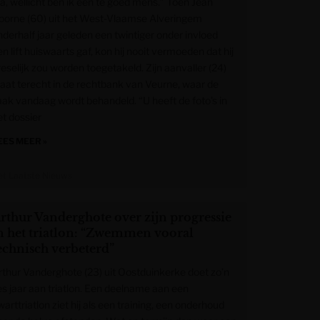
Ja, wellicht ben ik een te goed mens.” Toen Jean
oorne (60) uit het West-Vlaamse Alveringem
nderhalf jaar geleden een twintiger onder invloed
n lift huiswaarts gaf, kon hij nooit vermoeden dat hij
reselijk zou worden toegetakeld. Zijn aanvaller (24)
taat terecht in de rechtbank van Veurne, waar de
aak vandaag wordt behandeld. “U heeft de foto’s in
et dossier
EES MEER »
et Laatste Nieuws
rthur Vanderghote over zijn progressie
n het triatlon: “Zwemmen vooral
echnisch verbeterd”
rthur Vanderghote (23) uit Oostduinkerke doet zo’n
es jaar aan triatlon. Een deelname aan een
arttriatlon ziet hij als een training, een onderhoud