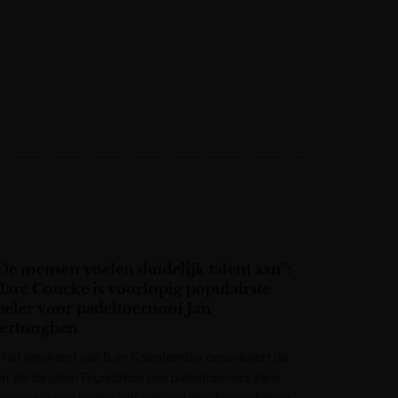
De mensen voelen duidelijk talent aan”:
arc Coucke is voorlopig populairste
peler voor padeltoernooi Jan
ertonghen
n het weekend van 5 en 6 september organiseert de
an Vertonghen Foundation een padeltoernooi. Fans
unnen via een veiling zelf ook een plek bemachtigen