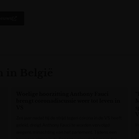
Nieuws
 in België
Woelige hoorzitting Anthony Fauci
“
brengt coronadiscussie weer tot leven in
M
VS
s
V
Zes jaar nadat hij de strijd tegen corona in de VS heeft
I
geleid, dreigt Anthony Fauci te worden vervolgd
J
wegens minachting van het parlement. Tijdens een
k