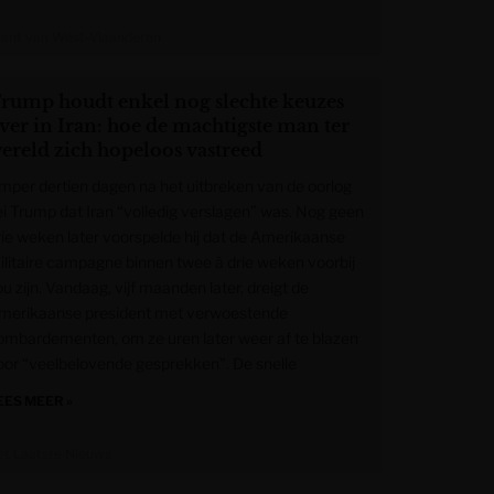
rant van West-Vlaanderen
rump houdt enkel nog slechte keuzes
ver in Iran: hoe de machtigste man ter
ereld zich hopeloos vastreed
mper dertien dagen na het uitbreken van de oorlog
ei Trump dat Iran “volledig verslagen” was. Nog geen
rie weken later voorspelde hij dat de Amerikaanse
ilitaire campagne binnen twee à drie weken voorbij
u zijn. Vandaag, vijf maanden later, dreigt de
merikaanse president met verwoestende
ombardementen, om ze uren later weer af te blazen
oor “veelbelovende gesprekken”. De snelle
EES MEER »
et Laatste Nieuws