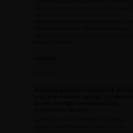
sluit vanaf vandaag tot begin december de deuren
voor een grondige renovatie en herschikking van de
collectie. Achter de schermen zal de keuken
klaargestoomd worden om deel uit te maken van de
nieuwe vaste opstelling. "We willen de bedrijvigheid
die daar honderden jaren geleden hing weer tot leve
brengen", klinkt het.
LEES MEER »
VRT NWS
Russische generaal was mogelijk doelwi
van “terroristische aanslag”: dit weten w
al over dodelijke bomexplosie bij
restaurant in Moskou
Zaterdagavond werd een Italiaans restaurant in
Moskou opgeschrikt door een bomaanslag. Een