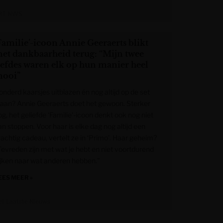
RT NWS
Familie’-icoon Annie Geeraerts blikt
et dankbaarheid terug: “Mijn twee
iefdes waren elk op hun manier heel
ooi”
onderd kaarsjes uitblazen én nog altijd op de set
taan? Annie Geeraerts doet het gewoon. Sterker
g, het geliefde ‘Familie’-icoon denkt ook nog niet
an stoppen. Voor haar is elke dag nog altijd een
rachtig cadeau, vertelt ze in ‘Primo’. Haar geheim?
Tevreden zijn met wat je hebt en niet voortdurend
ijken naar wat anderen hebben.”
EES MEER »
et Laatste Nieuws