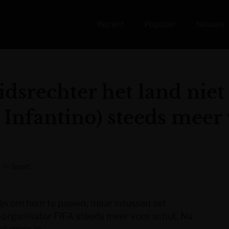
Recent
Populair
Nieuws
dsrechter het land niet
 Infantino) steeds meer 
Sport
js om hem te paaien, maar intussen zet
rganisator FIFA steeds meer voor schut. Nu
iet meer in…