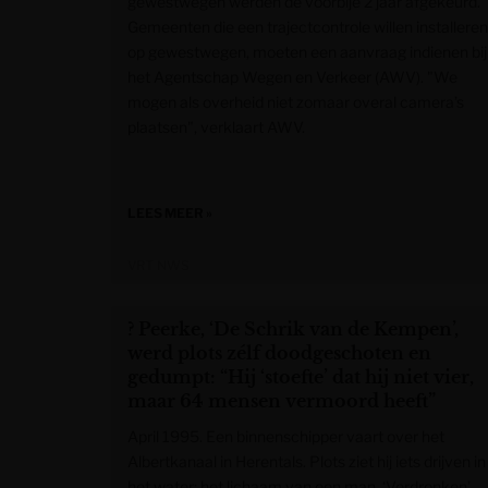
gewestwegen werden de voorbije 2 jaar afgekeurd.
Gemeenten die een trajectcontrole willen installeren
op gewestwegen, moeten een aanvraag indienen bij
het Agentschap Wegen en Verkeer (AWV). "We
mogen als overheid niet zomaar overal camera’s
plaatsen", verklaart AWV.
LEES MEER »
VRT NWS
? Peerke, ‘De Schrik van de Kempen’,
werd plots zélf doodgeschoten en
gedumpt: “Hij ‘stoefte’ dat hij niet vier,
maar 64 mensen vermoord heeft”
April 1995. Een binnenschipper vaart over het
Albertkanaal in Herentals. Plots ziet hij iets drijven in
het water: het lichaam van een man. ‘Verdronken’,