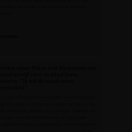
onfettikanon kan je nu eenmaal maar één keer
fvuren.’
EES MEER »
 Tijd
riekse visser Nikos redt 30 mensen van
trand terwijl vuur en wind Kreta
eisteren: “Ik wil dit nooit meer
eemaken”
e zware natuurbrand in het zuiden van Kreta is nog
ltijd niet onder controle, maar tussen de angst en de
ook duiken ook verhalen van moed op. Zoals dat van
 jonge visser Nikos Matthaiakis uit Agia Galini.
erwijl vlammen de kust bereikten, stormwinden met
nelheden tot 160 kilometer per uur over het eiland