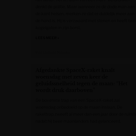
denkt de politie. Maar wanneer ze de dode man aan
de kant heisen, merken ze dat er duidelijk meer aan
de hand is. Hij is verzwaard met stenen en heeft twe
kogelgaten in zijn borst.
LEES MEER »
Het Laatste Nieuws
Afgedankte SpaceX-raket knalt
woensdag met zeven keer de
geluidssnelheid tegen de maan: “Het
wordt druk daarboven”
De bovenste trap van een SpaceX-raket zal
woensdag onbedoeld op de maan inslaan. De
rakettrap zweeft al meer dan een jaar door de ruimt
nadat hij twee maanlanders had gelanceerd.