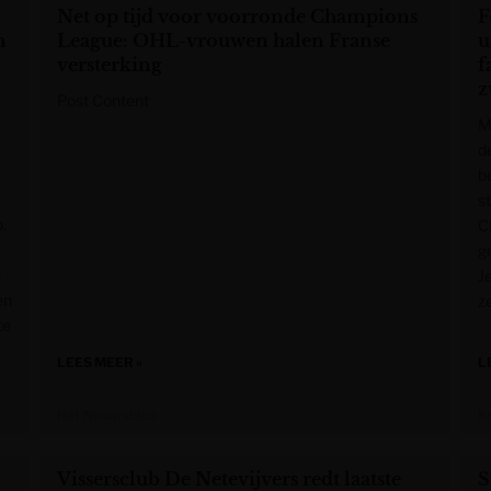
Net op tijd voor voorronde Champions
F
n
League: OHL-vrouwen halen Franse
u
versterking
f
z
Post Content
M
de
be
st
.
Cl
g
s
J
en
ze
te
LEES MEER »
L
Het Nieuwsblad
K
Vissersclub De Netevijvers redt laatste
S