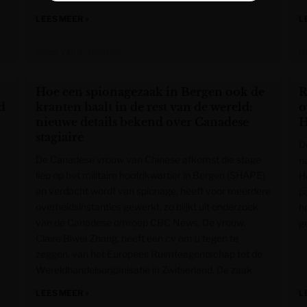
LEES MEER »
L
Gazet van Antwerpen
H
Hoe een spionagezaak in Bergen ook de
R
d
kranten haalt in de rest van de wereld:
o
nieuwe details bekend over Canadese
H
stagiaire
D
De Canadese vrouw van Chinese afkomst die stage
n
liep op het militaire hoofdkwartier in Bergen (SHAPE)
H
en verdacht wordt van spionage, heeft voor meerdere
p
overheidsinstanties gewerkt, zo blijkt uit onderzoek
h
van de Canadese omroep CBC News. De vrouw,
g
Claire Biwei Zhang, heeft een cv om u tegen te
zeggen, van het Europees Ruimteagentschap tot de
Wereldhandelsorganisatie in Zwitserland. De zaak
LEES MEER »
L