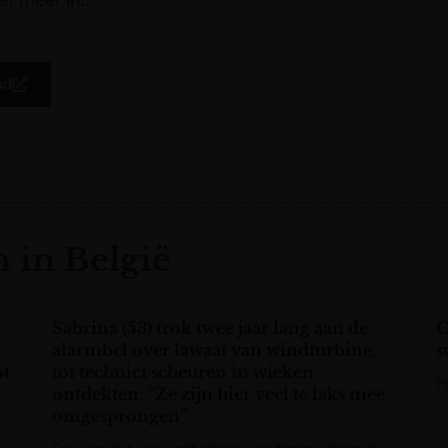
ad
 in België
Sabrina (53) trok twee jaar lang aan de
C
alarmbel over lawaai van windturbine,
s
ot
tot technici scheuren in wieken
P
ontdekten: “Ze zijn hier veel te laks mee
omgesprongen”