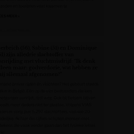
aasden en toeristen vast kwamen te
EES MEER »
et Laatste Nieuws
erbrich (56), Sabine (51) en Dominique
61) zijn alledrie slachtoffer van
anrijding met vluchtmisdrijf: “Ik denk
lleen maar: godverdorie, wat hebben ze
ij allemaal afgenomen?”
emand omver rijden én vluchten? Het gebeurt steeds
aker in België. Eén op de vier bestuurders die een
etganger aanrijdt, rijdt weg. Ook bij fietsers blijven
teeds meer daders niet ter plaatse. Volgens VIAS
elen er vorig jaar 5.297 slachtoffers, van wie 20
odelijke. Achter die cijfers schuilen mensen met
ttekens die vaak verder gaan dan het fysieke letsel.
rie