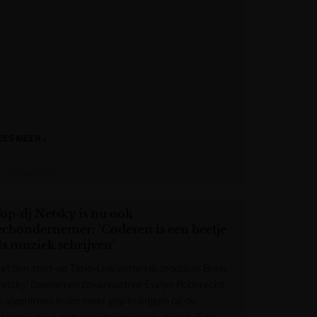
EES MEER »
et Nieuwsblad
op-dj Netsky is nu ook
echondernemer: ‘Coderen is een beetje
ls muziek schrijven’
et hun start-up Time-Line zetten dj-producer Boris
Netsky’ Daenen en zakenpartner Evelyn Robbrecht
I-algoritmes in om meer grip te krijgen op de
ffecten die dj-sets spektakelwaarde geven. ‘Een