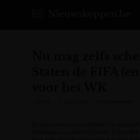
Nieuwskoppen.be
Nu mag zelfs schei
Staten de FIFA (en
voor het WK
03:00
10 juni 2026
Het Nieuwsblad
Ze gaven hem een zelfbedachte vredespri
Amerikaans president Donald Trump WK-o
mag zelfs de scheidsrechter het land al n