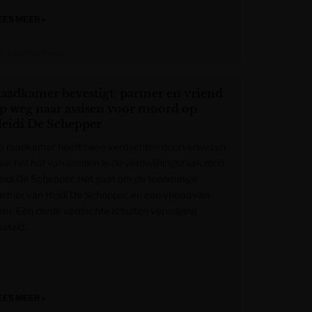
EES MEER »
et Laatste Nieuws
aadkamer bevestigt: partner en vriend
p weg naar assisen voor moord op
eidi De Schepper
e raadkamer heeft twee verdachten doorverwezen
aar het hof van assisen in de verdwijningszaak rond
eidi De Schepper. Het gaat om de toenmalige
artner van Heidi De Schepper, en een vriend van
em. Een derde verdachte is buiten vervolging
esteld.
EES MEER »