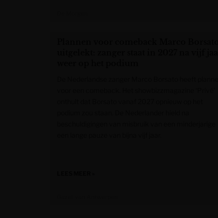
De Morgen
Plannen voor comeback Marco Borsat
uitgelekt: zanger staat in 2027 na vijf ja
weer op het podium
De Nederlandse zanger Marco Borsato heeft plann
voor een comeback. Het showbizzmagazine ‘Privé’
onthult dat Borsato vanaf 2027 opnieuw op het
podium zou staan. De Nederlander hield na
beschuldigingen van misbruik van een minderjarige
een lange pauze van bijna vijf jaar.
LEES MEER »
Gazet van Antwerpen