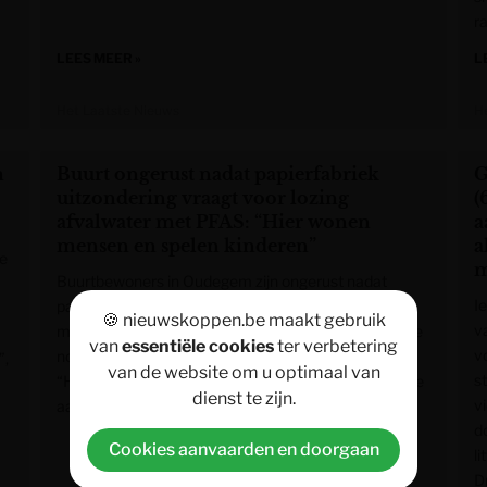
r
LEES MEER »
L
Het Laatste Nieuws
H
m
Buurt ongerust nadat papierfabriek
G
uitzondering vraagt voor lozing
(
afvalwater met PFAS: “Hier wonen
a
mensen en spelen kinderen”
a
De
m
Buurtbewoners in Oudegem zijn ongerust nadat
I
papierfabriek VPK bij de aanvraag van een nieuwe
🍪 nieuwskoppen.be maakt gebruik
v
milieuvergunning een afwijking hoopt te krijgen op de
van
essentiële cookies
ter verbetering
vo
normen bij het lozen van PFAS-houdend afvalwater.
”,
van de website om u optimaal van
s
“Hier wonen mensen en spelen kinderen, een strenge
dienst te zijn.
vi
aanpak is nodig.”
d
Cookies aanvaarden en doorgaan
li
D