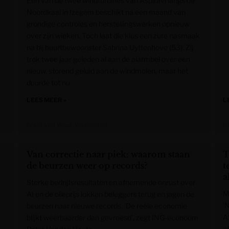
Een van de twee windturbines van Aspiravi langs de
Noordkaai in Izegem beschikt na een maand van
grondige controles en herstellingswerken opnieuw
over zijn wieken. Toch laat die klus een zure nasmaak
na bij buurtbewoonster Sabrina Uyttenhove (53). Zij
trok twee jaar geleden al aan de alarmbel over een
nieuw, storend geluid aan de windmolen, maar het
duurde tot nu
LEES MEER »
L
Krant van West-Vlaanderen
H
Van correctie naar piek: waarom staan
T
de beurzen weer op records?
t
a
Sterke bedrijfsresultaten en afnemende onrust over
M
AI en de olieprijs lokken beleggers terug en jagen de
‘
beurzen naar nieuwe records. ‘De reële economie
A
blijkt weerbaarder dan gevreesd’, zegt ING-econoom
e