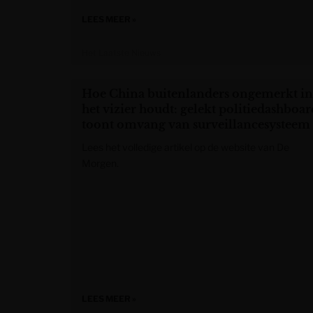
LEES MEER »
Het Laatste Nieuws
Hoe China buitenlanders ongemerkt in
het vizier houdt: gelekt politiedashboar
toont omvang van surveillancesysteem
Lees het volledige artikel op de website van De
Morgen.
LEES MEER »