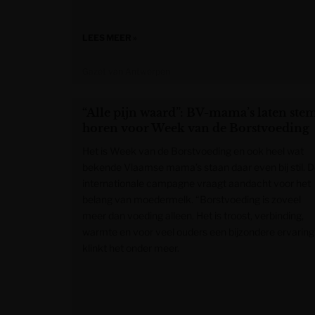
LEES MEER »
Gazet van Antwerpen
“Alle pijn waard”: BV-mama’s laten ste
horen voor Week van de Borstvoeding
Het is Week van de Borstvoeding en ook heel wat
bekende Vlaamse mama’s staan daar even bij stil. 
internationale campagne vraagt aandacht voor het
belang van moedermelk. “Borstvoeding is zoveel
meer dan voeding alleen. Het is troost, verbinding,
warmte en voor veel ouders een bijzondere ervaring
klinkt het onder meer.