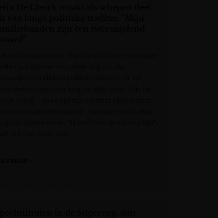
elix De Clerck maakt als schepen deel
it van lange politieke traditie: “Mijn
amiliebanden zijn een tweesnijdend
waard”
et oud-burgemeester Stefaan De Clerck verdween
rtien jaar geleden de laatste telg van de
langrijkste Kortrijkse politieke dynastie uit het
adsbestuur. Niet voor lang, zo blijkt. Zoon Felix De
erck (42) is – na een prima resultaat bij de laatste
emeenteraadsverkiezingen – schepen van Cultuur,
eugd en Ondernemen. “Ik ben trots op mijn wortels”,
gt hij in het derde van
EES MEER »
rant van West-Vlaanderen
peelminuten in de Supercup, dan