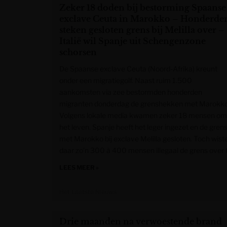
Zeker 18 doden bij bestorming Spaanse
exclave Ceuta in Marokko – Honderde
steken gesloten grens bij Melilla over –
Italië wil Spanje uit Schengenzone
schorsen
De Spaanse exclave Ceuta (Noord-Afrika) kreunt
onder een migratiegolf. Naast ruim 1.500
aankomsten via zee bestormden honderden
migranten donderdag de grenshekken met Marokko
Volgens lokale media kwamen zeker 18 mensen om
het leven. Spanje heeft het leger ingezet en de gren
met Marokko bij exclave Melilla gesloten. Toch wist
daar zo’n 300 à 400 mensen illegaal de grens over 
LEES MEER »
Het Laatste Nieuws
Drie maanden na verwoestende brand