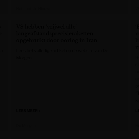
Het Laatste Nieuws
V
o
VS hebben ‘vrijwel alle’
‘
ar
langeafstandsprecisieraketten
m
opgebruikt door oorlog in Iran
l
m
en
Lees het volledige artikel op de website van De
H
Morgen.
s
no
a
p
“
k
LEES MEER »
L
De Morgen
H