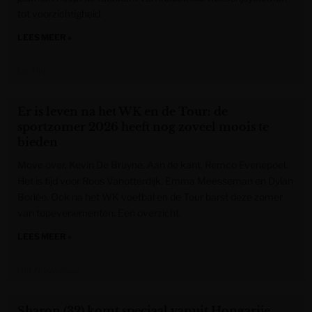
tot voorzichtigheid.
LEES MEER »
De Tijd
Er is leven na het WK en de Tour: de
sportzomer 2026 heeft nog zoveel moois te
bieden
Move over, Kevin De Bruyne. Aan de kant, Remco Evenepoel.
Het is tijd voor Roos Vanotterdijk, Emma Meesseman en Dylan
Borlée. Ook na het WK voetbal en de Tour barst deze zomer
van topevenementen. Een overzicht.
LEES MEER »
Het Nieuwsblad
Sharon (32) komt speciaal vanuit Hongarije