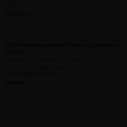
altijd schalkse pret, want Zara en Mike moesten twee
LEES MEER »
Het Laatste Nieuws
Duitse politie onderzoekt drone op luchthaven
Leipzig
De Duitse politie onderzoekt een incident met een drone op de
luchthaven van Leipzig. Volgens de krant Bild hing aan de
drone mogelijk een explosief.
LEES MEER »
De Tijd