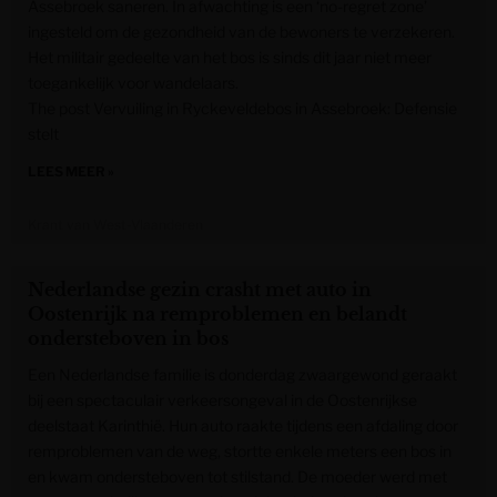
Assebroek saneren. In afwachting is een ‘no-regret zone’
ingesteld om de gezondheid van de bewoners te verzekeren.
Het militair gedeelte van het bos is sinds dit jaar niet meer
toegankelijk voor wandelaars.
The post Vervuiling in Ryckeveldebos in Assebroek: Defensie
stelt
LEES MEER »
Krant van West-Vlaanderen
Nederlandse gezin crasht met auto in
Oostenrijk na remproblemen en belandt
ondersteboven in bos
Een Nederlandse familie is donderdag zwaargewond geraakt
bij een spectaculair verkeersongeval in de Oostenrijkse
deelstaat Karinthië. Hun auto raakte tijdens een afdaling door
remproblemen van de weg, stortte enkele meters een bos in
en kwam ondersteboven tot stilstand. De moeder werd met