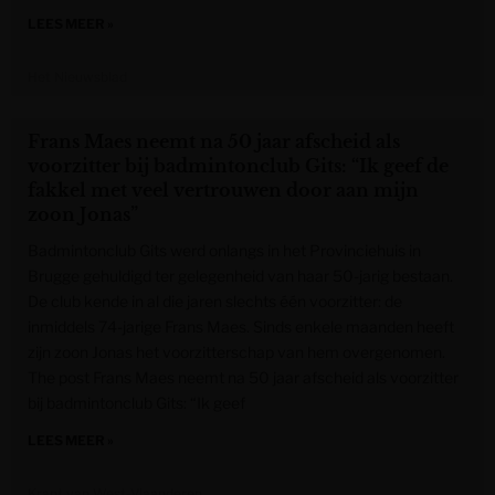
LEES MEER »
Het Nieuwsblad
Frans Maes neemt na 50 jaar afscheid als
voorzitter bij badmintonclub Gits: “Ik geef de
fakkel met veel vertrouwen door aan mijn
zoon Jonas”
Badmintonclub Gits werd onlangs in het Provinciehuis in
Brugge gehuldigd ter gelegenheid van haar 50-jarig bestaan.
De club kende in al die jaren slechts één voorzitter: de
inmiddels 74-jarige Frans Maes. Sinds enkele maanden heeft
zijn zoon Jonas het voorzitterschap van hem overgenomen.
The post Frans Maes neemt na 50 jaar afscheid als voorzitter
bij badmintonclub Gits: “Ik geef
LEES MEER »
Krant van West-Vlaanderen