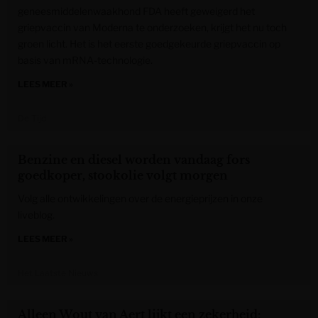
geneesmiddelenwaakhond FDA heeft geweigerd het
griepvaccin van Moderna te onderzoeken, krijgt het nu toch
groen licht. Het is het eerste goedgekeurde griepvaccin op
basis van mRNA-technologie.
LEES MEER »
De Tijd
Benzine en diesel worden vandaag fors
goedkoper, stookolie volgt morgen
Volg alle ontwikkelingen over de energieprijzen in onze
liveblog.
LEES MEER »
Het Laatste Nieuws
Alleen Wout van Aert lijkt een zekerheid: