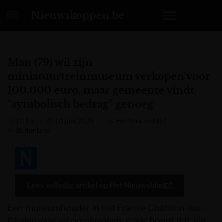
Nieuwskoppen.be
Man (79) wil zijn
miniatuurtreinmuseum verkopen voor
100.000 euro, maar gemeente vindt
“symbolisch bedrag” genoeg
10:16
10 juni 2026
Het Nieuwsblad
Buitenland
Lees volledig artikel op
Het Nieuwsblad
Een museumhouder in het Franse Châtillon-sur-
Chalaronne wil op pensioen, maar hoopt dat zijn