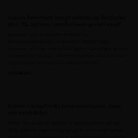
Simon Ververken hoopt stiekem op Belgische
titel: “Ik rijd weer met het beste gevoel rond”
Een week voor de nationale titelstrijd voor
eerstejaarsnieuwelingen in Iddergem pijnigde Simon
Ververken zich nog eens extra in Egem, waar hij bijna de twee
koplopers kon bijbenen. “Door zo te koersen, word ik sterker”,
zegt de Beveren-Leienaar van Acrog-Tormans.
LEES MEER »
Het Nieuwsblad
Jensen-Group boekt forse omzetgroei, maar
ziet winst dalen
Jensen-Group zag de omzet in de eerste jaarhelft met een
vijfde klimmen, maar een daling van de orders in de tweede
jaarhelft noopt de fabrikant van industriële wasserijsystemen