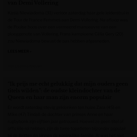
van Demi Vollering
Kasia Niewiadoma (31) verloor zaterdag haar gele leiderstrui in
de Tour de France Femmes aan Demi Vollering. Na afloop was
de Poolse boos over een vermeend manoeuvre van een
ploeggenote van Vollering. Frans kampioene Célia Gery (20)
zou Niewiadoma bewust de pas hebben afgesneden.
LEES MEER »
Het Laatste Nieuws
“Ik prijs me echt gelukkig dat mijn ouders geen
titels wilden”: de oudste kleindochter van de
Queen en haar man zijn enorm populair
Er wordt zaterdag stevig geklonken ten huize Zara (45) en
Mike (47) Tindall: de dochter van prinses Anne en haar
rugbybonk zijn vijftien jaar getrouwd. Hoewel ze geen titel of
officiële rol hebben, zijn de twee topatleten bijzonder populair
bij de Britten én binnen de koninklijke familie. Al was het niet