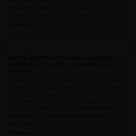
voor pret en verzet.
The post Dubbel wielerplezier en veel attracties tijdens
Torhout-kermis appeared first on KW.be.
LEES MEER »
Krant van West-Vlaanderen
Bea (65) toverde tuinhuis om tot luxueuze
logeerlodge: “Op safari… in het groen van
Ardooie”
Bea Vanloocke besloot acht jaar geleden haar schouders te
zetten onder De Cabanne. Ze bouwde een luxueuze lodge uit
waar privacy en pure verwennerij centraal staan. “Mensen
kunnen hier echt tot rust komen, aan hun relatie werken en
vooral ook veel genieten van onze wellnessmogelijkheden.”
The post Bea (65) toverde tuinhuis om tot luxueuze
logeerlodge: “Op safari… in het
LEES MEER »