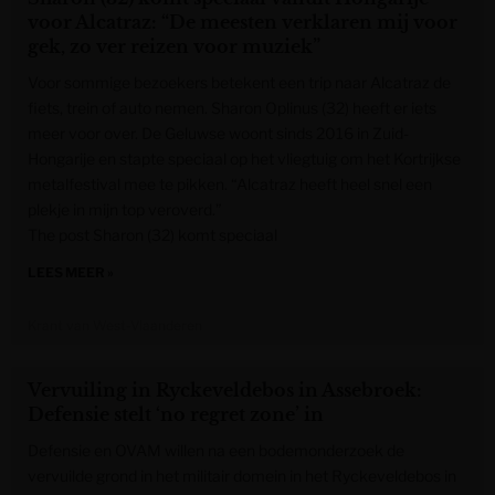
voor Alcatraz: “De meesten verklaren mij voor
gek, zo ver reizen voor muziek”
Voor sommige bezoekers betekent een trip naar Alcatraz de
fiets, trein of auto nemen. Sharon Oplinus (32) heeft er iets
meer voor over. De Geluwse woont sinds 2016 in Zuid-
Hongarije en stapte speciaal op het vliegtuig om het Kortrijkse
metalfestival mee te pikken. “Alcatraz heeft heel snel een
plekje in mijn top veroverd.”
The post Sharon (32) komt speciaal
LEES MEER »
Krant van West-Vlaanderen
Vervuiling in Ryckeveldebos in Assebroek:
Defensie stelt ‘no regret zone’ in
Defensie en OVAM willen na een bodemonderzoek de
vervuilde grond in het militair domein in het Ryckeveldebos in