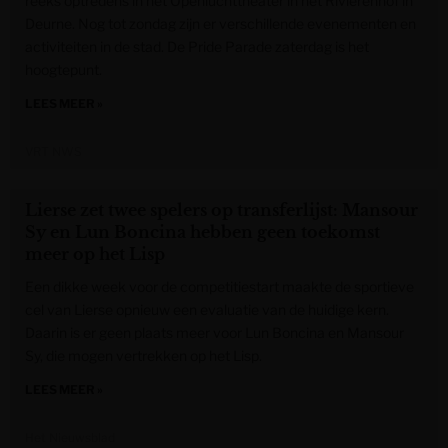
reeks optredens in het Openluchttheater in het Rivierenhof in
Deurne. Nog tot zondag zijn er verschillende evenementen en
activiteiten in de stad. De Pride Parade zaterdag is het
hoogtepunt.
LEES MEER »
VRT NWS
Lierse zet twee spelers op transferlijst: Mansour
Sy en Lun Boncina hebben geen toekomst
meer op het Lisp
Een dikke week voor de competitiestart maakte de sportieve
cel van Lierse opnieuw een evaluatie van de huidige kern.
Daarin is er geen plaats meer voor Lun Boncina en Mansour
Sy, die mogen vertrekken op het Lisp.
LEES MEER »
Het Nieuwsblad