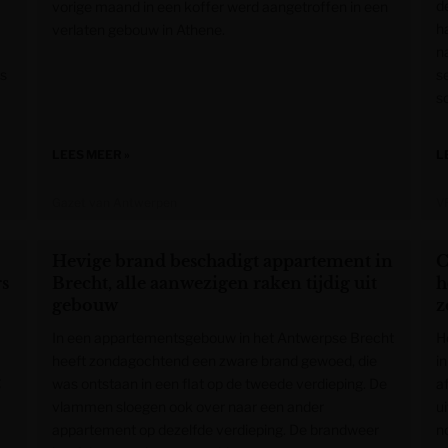
d
vorige maand in een koffer werd aangetroffen in een
h
verlaten gebouw in Athene.
na
as
s
s
LEES MEER »
L
Gazet van Antwerpen
V
Hevige brand beschadigt appartement in
C
rs
Brecht, alle aanwezigen raken tijdig uit
h
gebouw
z
In een appartementsgebouw in het Antwerpse Brecht
H
heeft zondagochtend een zware brand gewoed, die
i
g
was ontstaan in een flat op de tweede verdieping. De
a
vlammen sloegen ook over naar een ander
u
appartement op dezelfde verdieping. De brandweer
n