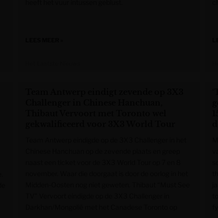
heeft het vuur intussen geblust.
c
LEES MEER »
L
Het Laatste Nieuws
H
Team Antwerp eindigt zevende op 3X3
‘
Challenger in Chinese Hanchuan,
g
Thibaut Vervoort met Toronto wel
1
gekwalificeerd voor 3X3 World Tour
d
Team Antwerp eindigde op de 3X3 Challenger in het
M
Chinese Hanchuan op de zevende plaats en greep
v
naast een ticket voor de 3X3 World Tour op 7 en 8
s
november. Waar die doorgaat is door de oorlog in het
th
.
Midden-Oosten nog niet geweten. Thibaut “Must See
ja
de
TV” Vervoort eindigde op de 3X3 Challenger in
t
Darkhan/Mongolië met het Canadese Toronto op
f