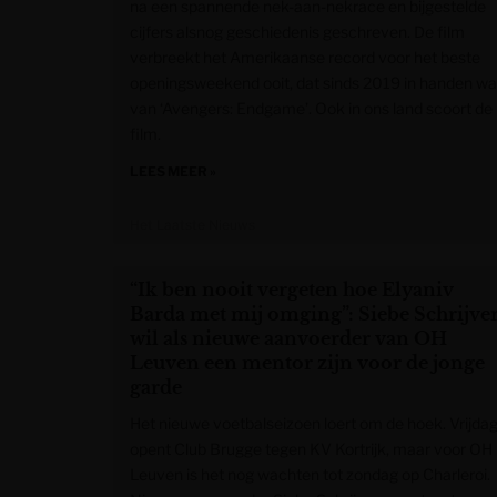
na een spannende nek-aan-nekrace en bijgestelde
cijfers alsnog geschiedenis geschreven. De film
verbreekt het Amerikaanse record voor het beste
openingsweekend ooit, dat sinds 2019 in handen w
van ‘Avengers: Endgame’. Ook in ons land scoort de
film.
LEES MEER »
Het Laatste Nieuws
“Ik ben nooit vergeten hoe Elyaniv
Barda met mij omging”: Siebe Schrijve
wil als nieuwe aanvoerder van OH
Leuven een mentor zijn voor de jonge
garde
Het nieuwe voetbalseizoen loert om de hoek. Vrijda
opent Club Brugge tegen KV Kortrijk, maar voor OH
Leuven is het nog wachten tot zondag op Charleroi.