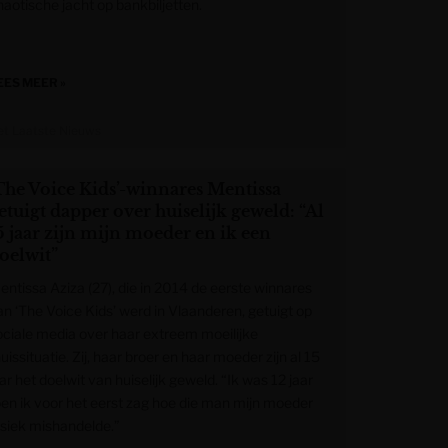
haotische jacht op bankbiljetten.
EES MEER »
et Laatste Nieuws
The Voice Kids’-winnares Mentissa
etuigt dapper over huiselijk geweld: “Al
5 jaar zijn mijn moeder en ik een
oelwit”
entissa Aziza (27), die in 2014 de eerste winnares
an ‘The Voice Kids’ werd in Vlaanderen, getuigt op
ociale media over haar extreem moeilijke
uissituatie. Zij, haar broer en haar moeder zijn al 15
ar het doelwit van huiselijk geweld. “Ik was 12 jaar
oen ik voor het eerst zag hoe die man mijn moeder
ysiek mishandelde.”