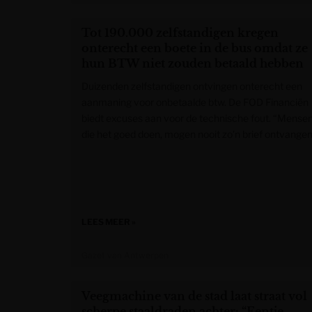
Tot 190.000 zelfstandigen kregen
onterecht een boete in de bus omdat ze
hun BTW niet zouden betaald hebben
Duizenden zelfstandigen ontvingen onterecht een
aanmaning voor onbetaalde btw. De FOD Financiën
biedt excuses aan voor de technische fout. “Mense
die het goed doen, mogen nooit zo’n brief ontvangen
LEES MEER »
Gazet van Antwerpen
Veegmachine van de stad laat straat vol
scherpe staaldraden achter: “Eentje