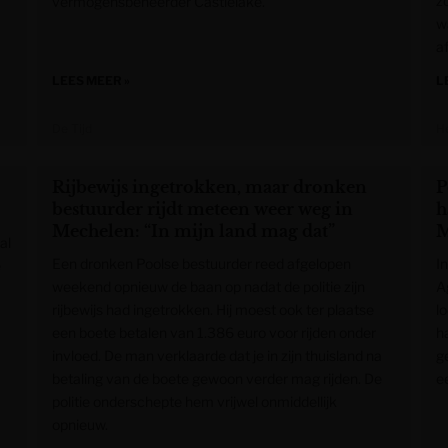
z
vermogensbeheerder Castlelake.
w
a
LEES MEER »
L
De Tijd
H
Rijbewijs ingetrokken, maar dronken
P
bestuurder rijdt meteen weer weg in
h
Mechelen: “In mijn land mag dat”
M
al
Een dronken Poolse bestuurder reed afgelopen
I
e
weekend opnieuw de baan op nadat de politie zijn
A
rijbewijs had ingetrokken. Hij moest ook ter plaatse
l
een boete betalen van 1.386 euro voor rijden onder
h
invloed. De man verklaarde dat je in zijn thuisland na
g
betaling van de boete gewoon verder mag rijden. De
e
politie onderschepte hem vrijwel onmiddellijk
opnieuw.