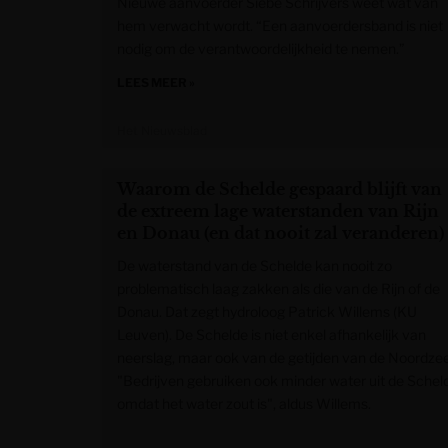
Nieuwe aanvoerder Siebe Schrijvers weet wat van
hem verwacht wordt. “Een aanvoerdersband is niet
nodig om de verantwoordelijkheid te nemen.”
LEES MEER »
Het Nieuwsblad
Waarom de Schelde gespaard blijft van
de extreem lage waterstanden van Rijn
en Donau (en dat nooit zal veranderen)
De waterstand van de Schelde kan nooit zo
problematisch laag zakken als die van de Rijn of de
Donau. Dat zegt hydroloog Patrick Willems (KU
Leuven). De Schelde is niet enkel afhankelijk van
neerslag, maar ook van de getijden van de Noordzee
"Bedrijven gebruiken ook minder water uit de Schel
omdat het water zout is", aldus Willems.