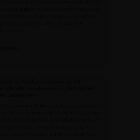
e "eindeloze, aanhoudende publieke aandacht" voor
aar gezondheid en privéleven. Daarom trekt ze zich
 haar ‘Eternal Sunshine’-tournee, die eindigt op 1
eptember, voor onbepaalde tijd terug uit de
chijnwerpers.
EES MEER »
RT NWS
haos op Siciliaans strand nadat
onderdduizenden euro’s plots uit de
ee aanspoelen
et was een opmerkelijk tafereel voor strandgangers
n het Siciliaanse badplaatsje Marina di Ragusa, toen
fgelopen woensdag plots honderdduizenden euro’s
it de zee kwamen drijven. Wat begon als een
oodsituatie op het water, mondde al snel uit in een