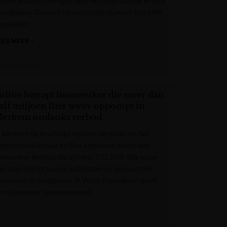
onder waarschuwing af, wat niet ongevaarlijk is voor
andelaars. Daarom zijn sommige stukken bos zelfs
fgesloten.
EES MEER »
et Nieuwsblad
olitie betrapt loonwerker die meer dan
alf miljoen liter water oppompt in
erkem ondanks verbod
n Merkem bij Houthulst hebben de politie en het
gentschap Natuur en Bos afgelopen nacht een
oonwerker betrapt die al zeker 572.000 liter water
ad opgepompt vanuit waterlopen in de buurt om
ewassen te beregenen. In West-Vlaanderen geldt
en algemeen oppompverbod.