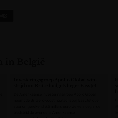
ad
 in België
Investeringsgroep Apollo Global wint
H
strijd om Britse budgetvlieger EasyJet
s
h
de
De Amerikaanse investeringsgroep Apollo Global
D
neemt de Britse lowcostmaatschappij EasyJet over
p
voor omgerekend 6,6 miljard euro. Ze versloeg in de
b
biedstrijd de eveneens Amerikaanse