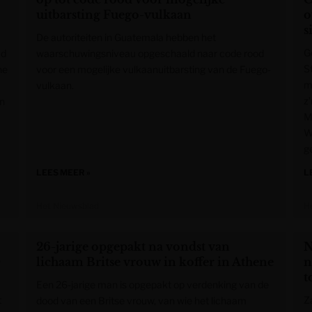
uitbarsting Fuego-vulkaan
o
s
De autoriteiten in Guatemala hebben het
G
ad
waarschuwingsniveau opgeschaald naar code rood
S
ne
voor een mogelijke vulkaanuitbarsting van de Fuego-
m
vulkaan.
z
en
M
W
g
LEES MEER »
L
Het Nieuwsblad
H
26-jarige opgepakt na vondst van
N
0
lichaam Britse vrouw in koffer in Athene
n
t
Een 26-jarige man is opgepakt op verdenking van de
t
Z
dood van een Britse vrouw, van wie het lichaam