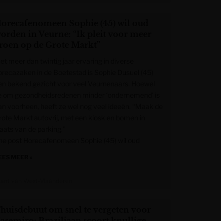
orecafenomeen Sophie (45) wil oud
orden in Veurne: “Ik pleit voor meer
roen op de Grote Markt”
et meer dan twintig jaar ervaring in diverse
orecazaken in de Boetestad is Sophie Dusuel (45)
en bekend gezicht voor veel Veurnenaars. Hoewel
e om gezondheidsredenen minder ‘ondernemend’ is
an voorheen, heeft ze wel nog veel ideeën. “Maak de
rote Markt autovrij, met een kiosk en bomen in
laats van de parking.”
he post Horecafenomeen Sophie (45) wil oud
EES MEER »
rant van West-Vlaanderen
huisdebuut om snel te vergeten voor
asemiro: Braziliaan scoort knullige