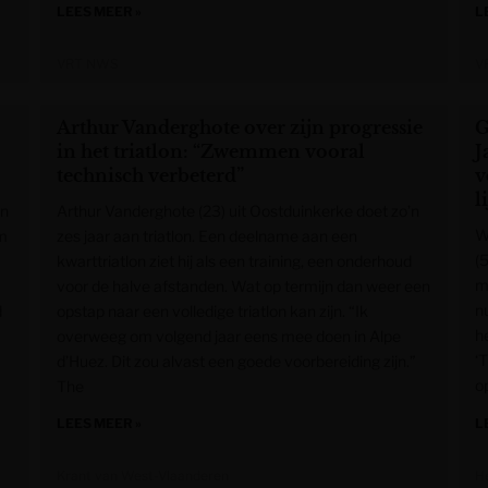
LEES MEER »
L
VRT NWS
V
Arthur Vanderghote over zijn progressie
G
in het triatlon: “Zwemmen vooral
J
technisch verbeterd”
v
l
en
Arthur Vanderghote (23) uit Oostduinkerke doet zo’n
W
om
zes jaar aan triatlon. Een deelname aan een
(
kwarttriatlon ziet hij als een training, een onderhoud
m
voor de halve afstanden. Wat op termijn dan weer een
n
d
opstap naar een volledige triatlon kan zijn. “Ik
h
overweeg om volgend jaar eens mee doen in Alpe
‘
d’Huez. Dit zou alvast een goede voorbereiding zijn.”
o
The
LEES MEER »
L
Krant van West-Vlaanderen
H