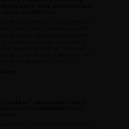
wngoal, Lionel Messi speelt eerste keer
inds verloren WK-finale
een fijne binnenkomer voor Casemiro (34) in het Nu
tadium van Inter Miami. De ex-speler van onder
eer Real Madrid en Manchester United maakte bij
’n thuisdebuut een ongelukkige owngoal. Lionel
essi – die voor het eerst minuten maakte sinds de
K-finale – viel in, maar de Argentijn kon z’n ploeg
een zege bezorgen tegen Columbus (2-2).
EES MEER »
et Laatste Nieuws
a “eindeloze” kritiek: Ariana Grande
eemt pauze van openbare leven na
ournee
angeres en actrice Ariana Grande heeft genoeg van