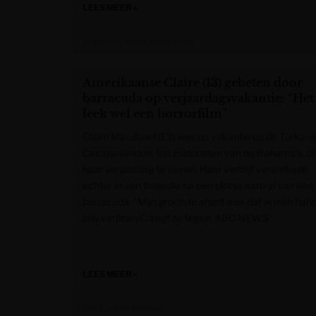
LEES MEER »
Krant van West-Vlaanderen
Amerikaanse Claire (13) gebeten door
barracuda op verjaardagsvakantie: “Het
leek wel een horrorfilm”
Claire Macdonel (13) was op vakantie op de Turks- 
Caicoseilanden, ten zuidoosten van de Bahama’s, 
haar verjaardag te vieren. Haar verblijf veranderde
echter in een tragedie na een plotse aanval van een
barracuda. “Mijn grootste angst was dat ik mijn han
zou verliezen”, zegt ze tegen ‘ABC NEWS’.
LEES MEER »
Het Laatste Nieuws