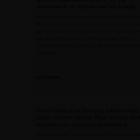
doorboorde de schoen van een kindje”
Ongeruste bewoners van een woonwijk in Hombeek
(Mechelen) waren de voorbije dagen volop staaldra
aan het rapen. Na een passage van een veegmachi
van de stad ligt hun buurt ermee bezaaid. “Het is
ronduit gevaarlijk”, zeggen ze. De stad stuurt mens
ter plaatse.
LEES MEER »
Het Nieuwsblad
Tom Holland en Zendaya lokken volle
zalen: nieuwe ‘Spider-Man’ behaalt 80
miljoen euro in openingsweekend
De nieuwste film ‘Spider-Man: Brand New Day’ heef