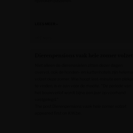
rijstroken passeren.
LEES MEER »
VRT NWS
Dierenpensions vaak hele zomer volzet
Niet alleen de dierenasielen zitten dezer dagen
overvol, ook de honden- en kattenhotels zijn helema
volzet deze zomer. Wie hoopt last-minute een plekj
te vinden, is er aan voor de moeite. “De periode van
het bouwverlof wordt bijna een jaar op voorhand
vastgelegd.”
The post Dierenpensions vaak hele zomer volzet
appeared first on KW.be.