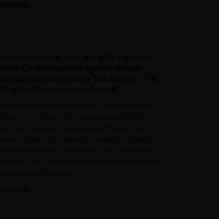
EES MEER »
RT NWS
een rimpels en heel wat kilo’s minder.
ames Cooke reageert op opvallende
erschijning singlehoes ‘Madiwodo’: “Ik
ijk wel influencer voor botox”
ie deze zomer de hit ‘Madiwodo’ van Gert Verhulst
58) en James Cooke (41) nog niet gehoord heeft,
oet haast onder een steen geleefd hebben. Het
ummer groeit uit tot een echte zomerhit en brengt
et duo naar grote tv-podia zoals ‘VRT Zomerhit’ en
Tien om te zien’. Maar naast de muziek trekt ook één
pvallend detail de aandacht: de
EES MEER »
et Laatste Nieuws