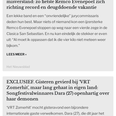
misverstand: zo fietste Remco Evenepoel zich
richting record en deugddoende vakantie
Een lekke band en een “onvriendelijke” jurycommissaris
deden hun best. Maar niets of niemand kon een ijzersterke
Remco Evenepoel stoppen op weg naar een vierde zege in de
Clasica San Sebastian. En nu kan eindelijk de stekker er even
uit: “Al moet ik oppassen dat ik die vier kilo niet meteen weer
bijkom.”
LEES MEER »
Het Nieuwsblad
EXCLUSIEF. Gisteren gevierd bij ‘VRT
Zomerhit’, maar lang gehaat in eigen land:
Songfestivalwinnares Dara (27) openhartig over
haar demonen
‘VRT Zomerhit’ mocht gisteravond een bijzondere
internationale gaste verwelkomen. Dara (27), die dit jaar het