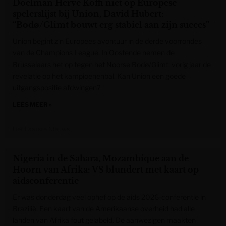
Doelman Hervé Koffi niet op Europese
spelerslijst bij Union, David Hubert:
“Bodø/Glimt bouwt erg stabiel aan zijn succes”
Union begint z’n Europees avontuur in de derde voorrondes
van de Champions League. In Oostende nemen de
Brusselaars het op tegen het Noorse Bodø/Glimt, vorig jaar de
revelatie op het kampioenenbal. Kan Union een goede
uitgangspositie afdwingen?
LEES MEER »
Het Laatste Nieuws
Nigeria in de Sahara, Mozambique aan de
Hoorn van Afrika: VS blundert met kaart op
aidsconferentie
Er was donderdag veel ophef op de aids 2026-conferentie in
Brazilië. Een kaart van de Amerikaanse overheid had alle
landen van Afrika fout gelabeld. De aanwezigen maakten