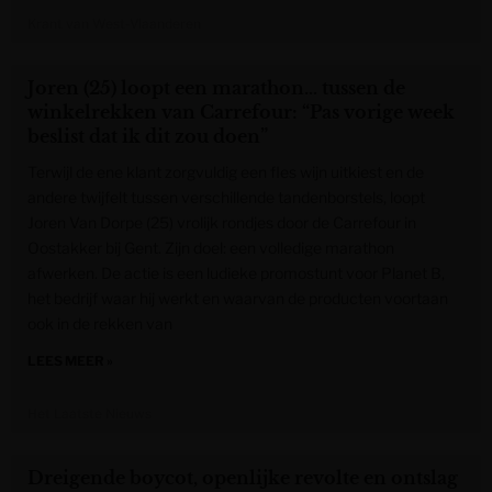
Krant van West-Vlaanderen
Joren (25) loopt een marathon… tussen de
winkelrekken van Carrefour: “Pas vorige week
beslist dat ik dit zou doen”
Terwijl de ene klant zorgvuldig een fles wijn uitkiest en de
andere twijfelt tussen verschillende tandenborstels, loopt
Joren Van Dorpe (25) vrolijk rondjes door de Carrefour in
Oostakker bij Gent. Zijn doel: een volledige marathon
afwerken. De actie is een ludieke promostunt voor Planet B,
het bedrijf waar hij werkt en waarvan de producten voortaan
ook in de rekken van
LEES MEER »
Het Laatste Nieuws
Dreigende boycot, openlijke revolte en ontslag