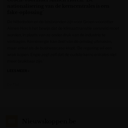
nationalisering van de kerncentrales is een
fake-oplossing’
De hittedoden en de bosbranden zijn voor Groen-voorzitter
Aimen Horch het bewijs dat de klimaattransitie versneld moet
worden, in plaats van ze onder druk van de industrie te
vertragen. Kernenergie kan deel van de omslag uitmaken,
maar enkel als de businesscase klopt. ‘De regering wil een
wrak kopen. Engie zegt zelf dat de oudste kerncentrales niet
meer bruikbaar zijn.’
LEES MEER »
De Tijd
Nieuwskoppen.be