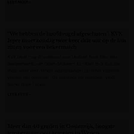
LEES MEER »
Het Laatste Nieuws
“We hebben de hoofdvogel afgeschoten”: KVK
Ieper moet zondag twee keer drie uur op de bus
zitten voor een bekermatch
KVK Ieper mag dit weekend naar Limburg. Naar Elen, een
deelgemeente van Dilsen-Stokkem. Een klein avontuur zeg
maar, want veel verdere verplaatsingen zijn in het Vlaamse
voetbal niet denkbaar. “Dit heeft ook zijn charmes”, vindt
trainer Bram Lucker.
LEES MEER »
Het Nieuwsblad
Meer dan 40 graden in Oostenrijk, hoogste
temperatuur ooit gemeten in Wenen