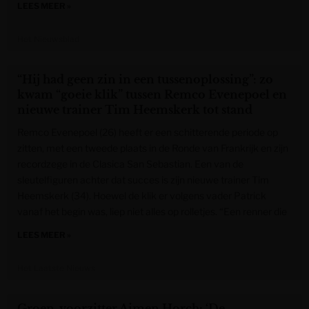
LEES MEER »
Het Nieuwsblad
“Hij had geen zin in een tussenoplossing”: zo
kwam “goeie klik” tussen Remco Evenepoel en
nieuwe trainer Tim Heemskerk tot stand
Remco Evenepoel (26) heeft er een schitterende periode op
zitten, met een tweede plaats in de Ronde van Frankrijk en zijn
recordzege in de Clasica San Sebastian. Een van de
sleutelfiguren achter dat succes is zijn nieuwe trainer Tim
Heemskerk (34). Hoewel de klik er volgens vader Patrick
vanaf het begin was, liep niet alles op rolletjes. “Een renner die
LEES MEER »
Het Laatste Nieuws
Groen-voorzitter Aimen Horch: ‘De