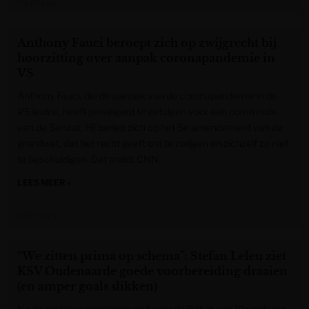
De Morgen
Anthony Fauci beroept zich op zwijgrecht bij
hoorzitting over aanpak coronapandemie in
VS
Anthony Fauci, die de aanpak van de coronapandemie in de
VS leidde, heeft geweigerd te getuigen voor een commissie
van de Senaat. Hij beriep zich op het 5e amendement van de
grondwet, dat het recht geeft om te zwijgen en zichzelf zo niet
te beschuldigen. Dat meldt CNN.
LEES MEER »
VRT NWS
“We zitten prima op schema”: Stefan Leleu ziet
KSV Oudenaarde goede voorbereiding draaien
(en amper goals slikken)
Na de match woensdagavond voor de Beker van Vlaanderen