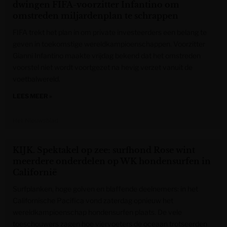
dwingen FIFA-voorzitter Infantino om
omstreden miljardenplan te schrappen
FIFA trekt het plan in om private investeerders een belang te
geven in toekomstige wereldkampioenschappen. Voorzitter
Gianni Infantino maakte vrijdag bekend dat het omstreden
voorstel niet wordt voortgezet na hevig verzet vanuit de
voetbalwereld.
LEES MEER »
Het Nieuwsblad
KIJK. Spektakel op zee: surfhond Rose wint
meerdere onderdelen op WK hondensurfen in
Californië
Surfplanken, hoge golven en blaffende deelnemers: in het
Californische Pacifica vond zaterdag opnieuw het
wereldkampioenschap hondensurfen plaats. De vele
toeschouwers zagen hoe viervoeters de oceaan trotseerden