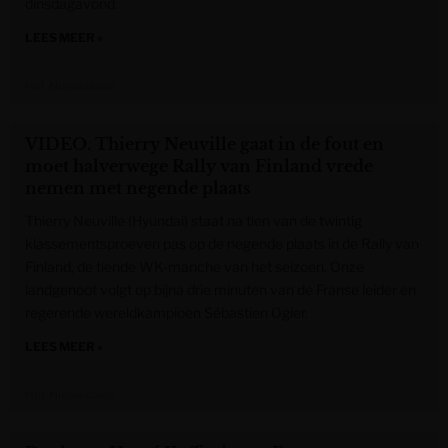
dinsdagavond.
LEES MEER »
Het Nieuwsblad
VIDEO. Thierry Neuville gaat in de fout en
moet halverwege Rally van Finland vrede
nemen met negende plaats
Thierry Neuville (Hyundai) staat na tien van de twintig
klassementsproeven pas op de negende plaats in de Rally van
Finland, de tiende WK-manche van het seizoen. Onze
landgenoot volgt op bijna drie minuten van de Franse leider en
regerende wereldkampioen Sébastien Ogier.
LEES MEER »
Het Nieuwsblad