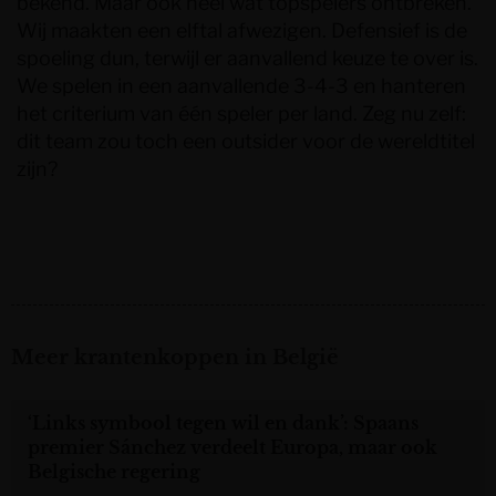
bekend. Maar ook heel wat topspelers ontbreken.
Wij maakten een elftal afwezigen. Defensief is de
spoeling dun, terwijl er aanvallend keuze te over is.
We spelen in een aanvallende 3-4-3 en hanteren
het criterium van één speler per land. Zeg nu zelf:
dit team zou toch een outsider voor de wereldtitel
zijn?
Meer krantenkoppen in België
‘Links symbool tegen wil en dank’: Spaans
premier Sánchez verdeelt Europa, maar ook
Belgische regering