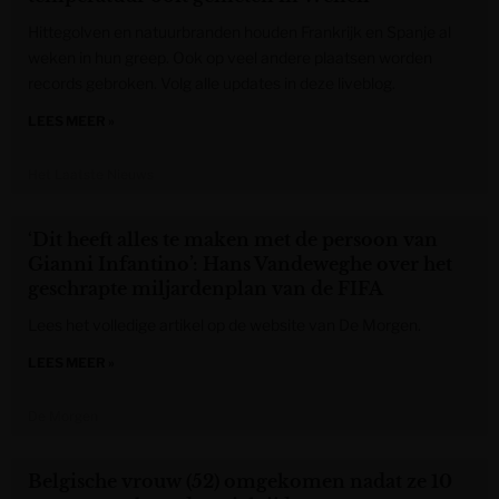
Hittegolven en natuurbranden houden Frankrijk en Spanje al
weken in hun greep. Ook op veel andere plaatsen worden
records gebroken. Volg alle updates in deze liveblog.
LEES MEER »
Het Laatste Nieuws
‘Dit heeft alles te maken met de persoon van
Gianni Infantino’: Hans Vandeweghe over het
geschrapte miljardenplan van de FIFA
Lees het volledige artikel op de website van De Morgen.
LEES MEER »
De Morgen
Belgische vrouw (52) omgekomen nadat ze 10