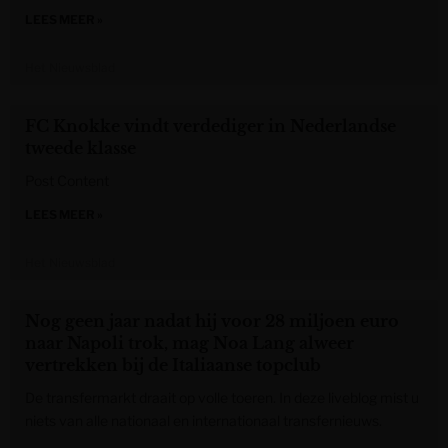
LEES MEER »
Het Nieuwsblad
FC Knokke vindt verdediger in Nederlandse
tweede klasse
Post Content
LEES MEER »
Het Nieuwsblad
Nog geen jaar nadat hij voor 28 miljoen euro
naar Napoli trok, mag Noa Lang alweer
vertrekken bij de Italiaanse topclub
De transfermarkt draait op volle toeren. In deze liveblog mist u
niets van alle nationaal en internationaal transfernieuws.