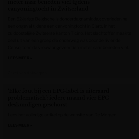
meter naar beneden viel tijdens
canyoningtocht in Zwitserland
Een 52-jarige Belgische is donderdagnamiddag overleden na
een ongeval tijdens een canyoningtocht in Claro, in het
zuidoostelijke Zwitserse kanton Ticino. Het slachtoffer maakte
deel uit van een groep die onderweg was door de rivier de
Censo, toen de vrouw ongeveer tien meter naar beneden viel.
LEES MEER »
Gazet van Antwerpen
‘Elke fout bij een EPC-label is uiteraard
problematisch’: iedere maand vier EPC-
deskundigen geschorst
Lees het volledige artikel op de website van De Morgen.
LEES MEER »