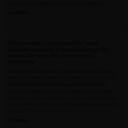
Lees het volledige artikel op de website van De Morgen.
LEES MEER »
De Morgen
Drie maanden na verwoestende brand
heropent restaurant Couvert in Brugge de
deuren: “We vreesden even voor ons
levenswerk”
“We gingen de zaak binnen en zagen het bluswater langs de
muren en het plafond lopen. Werkelijk alles zat onder de roet.”
Drie maanden nadat een verwoestende brand heel wat
schade aanrichtte en vier panden onbewoonbaar maakte,
opent restaurant Couvert in het centrum van Brugge vrijdag
opnieuw de deuren. Een opluchting voor zaakvoerders Peter
De Meyer (52) en Yenka Deschepper
LEES MEER »