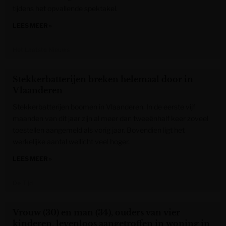
tijdens het opvallende spektakel.
LEES MEER »
Het Laatste Nieuws
Stekkerbatterijen breken helemaal door in
Vlaanderen
Stekkerbatterijen boomen in Vlaanderen. In de eerste vijf
maanden van dit jaar zijn al meer dan tweeënhalf keer zoveel
toestellen aangemeld als vorig jaar. Bovendien ligt het
werkelijke aantal wellicht veel hoger.
LEES MEER »
De Tijd
Vrouw (30) en man (34), ouders van vier
kinderen, levenloos aangetroffen in woning in