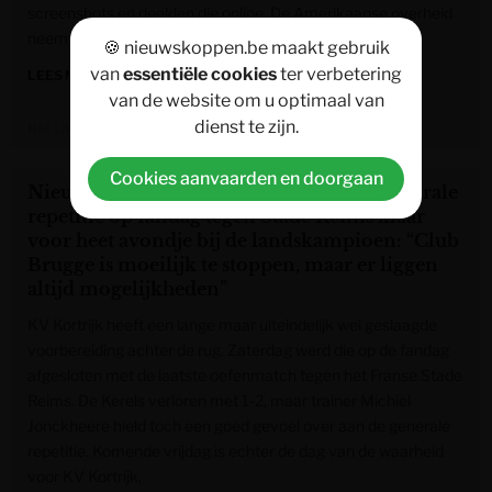
screenshots en deelden die online. De Amerikaanse overheid
neemt nu de volledige verantwoordelijkheid op zich.
🍪 nieuwskoppen.be maakt gebruik
van
essentiële cookies
ter verbetering
LEES MEER »
van de website om u optimaal van
dienst te zijn.
Het Laatste Nieuws
Cookies aanvaarden en doorgaan
Nieuwkomer KV Kortrijk acht zich na generale
repetitie op fandag tegen Stade Reims klaar
voor heet avondje bij de landskampioen: “Club
Brugge is moeilijk te stoppen, maar er liggen
altijd mogelijkheden”
KV Kortrijk heeft een lange maar uiteindelijk wel geslaagde
voorbereiding achter de rug. Zaterdag werd die op de fandag
afgesloten met de laatste oefenmatch tegen het Franse Stade
Reims. De Kerels verloren met 1-2, maar trainer Michiel
Jonckheere hield toch een goed gevoel over aan de generale
repetitie. Komende vrijdag is echter de dag van de waarheid
voor KV Kortrijk,