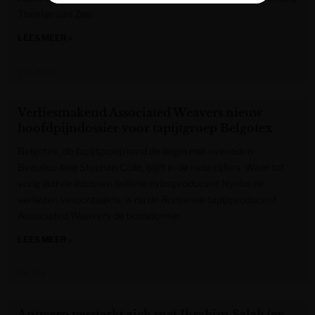
Theater aan Zee.
LEES MEER »
VRT NWS
Verliesmakend Associated Weavers nieuw
hoofdpijndossier voor tapijtgroep Belgotex
Belgotex, de tapijtgroep rond de begin mei overleden
Beaulieu-telg Stephan Colle, blijft in de rode cijfers. Waar tot
vorig jaar de intussen failliete nylonproducent Nyobe de
verliezen veroorzaakte, is nu de Ronsense tapijtproducent
Associated Weavers de boosdoener.
LEES MEER »
De Tijd
Antwerp versterkt zich met Ibrahim Salah (ex-