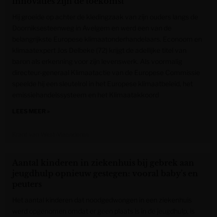
innovaties zijn de toekomst”
Hij groeide op achter de kledingzaak van zijn ouders langs de
Doorniksesteenweg in Avelgem en werd een van de
belangrijkste Europese klimaatonderhandelaars. Econoom en
klimaatexpert Jos Delbeke (72) krijgt de adellijke titel van
baron als erkenning voor zijn levenswerk. Als voormalig
directeur-generaal Klimaatactie van de Europese Commissie
speelde hij een sleutelrol in het Europese klimaatbeleid, het
emissiehandelssysteem en het Klimaatakkoord
LEES MEER »
Krant van West-Vlaanderen
Aantal kinderen in ziekenhuis bij gebrek aan
jeugdhulp opnieuw gestegen: vooral baby’s en
peuters
Het aantal kinderen dat noodgedwongen in een ziekenhuis
werd opgenomen omdat er geen plaats is in de jeugdhulp, is