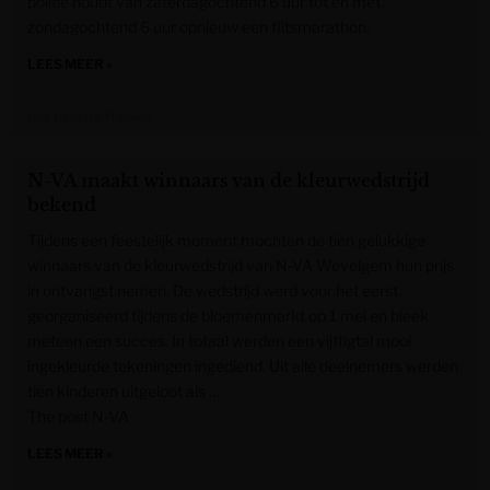
politie houdt van zaterdagochtend 6 uur tot en met
zondagochtend 6 uur opnieuw een flitsmarathon.
LEES MEER »
Het Laatste Nieuws
N-VA maakt winnaars van de kleurwedstrijd
bekend
Tijdens een feestelijk moment mochten de tien gelukkige
winnaars van de kleurwedstrijd van N-VA Wevelgem hun prijs
in ontvangst nemen. De wedstrijd werd voor het eerst
georganiseerd tijdens de bloemenmarkt op 1 mei en bleek
meteen een succes. In totaal werden een vijftigtal mooi
ingekleurde tekeningen ingediend. Uit alle deelnemers werden
tien kinderen uitgeloot als …
The post N-VA
LEES MEER »