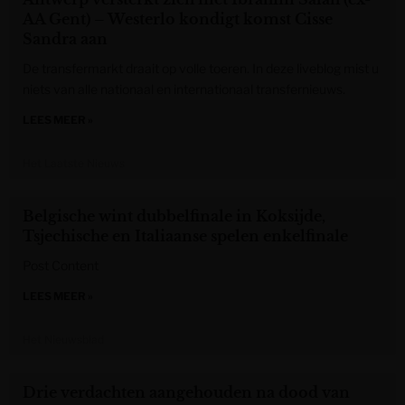
AA Gent) – Westerlo kondigt komst Cisse
Sandra aan
De transfermarkt draait op volle toeren. In deze liveblog mist u
niets van alle nationaal en internationaal transfernieuws.
LEES MEER »
Het Laatste Nieuws
Belgische wint dubbelfinale in Koksijde,
Tsjechische en Italiaanse spelen enkelfinale
Post Content
LEES MEER »
Het Nieuwsblad
Drie verdachten aangehouden na dood van