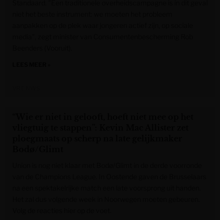
Standaard. "Een traditionele overheidscampagne is in dit geval
niet het beste instrument: we moeten het probleem
aanpakken op de plek waar jongeren actief zijn, op sociale
media", zegt minister van Consumentenbescherming Rob
Beenders (Vooruit).
LEES MEER »
VRT NWS
“Wie er niet in gelooft, hoeft niet mee op het
vliegtuig te stappen”: Kevin Mac Allister zet
ploegmaats op scherp na late gelijkmaker
Bodø/Glimt
Union is nog niet klaar met Bodø/Glimt in de derde voorronde
van de Champions League. In Oostende gaven de Brusselaars
na een spektakelrijke match een late voorsprong uit handen.
Het zal dus volgende week in Noorwegen moeten gebeuren.
Volg de reacties hier op de voet.