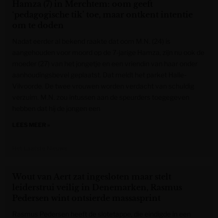
Hamza (7) in Merchtem: oom geeft
‘pedagogische tik’ toe, maar ontkent intentie
om te doden
Nadat eerder al bekend raakte dat oom M.N. (24) is
aangehouden voor moord op de 7-jarige Hamza, zijn nu ook de
moeder (27) van het jongetje en een vriendin van haar onder
aanhoudingsbevel geplaatst. Dat meldt het parket Halle-
Vilvoorde. De twee vrouwen worden verdacht van schuldig
verzuim. M.N. zou intussen aan de speurders toegegeven
hebben dat hij de jongen een
LEES MEER »
Het Laatste Nieuws
Wout van Aert zat ingesloten maar stelt
leiderstrui veilig in Denemarken, Rasmus
Pedersen wint ontsierde massasprint
Rasmus Pedersen heeft de slotetappe, die eindigde in een