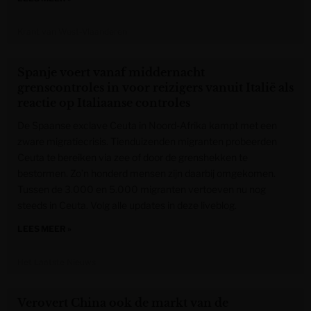
Krant van West-Vlaanderen
Spanje voert vanaf middernacht
grenscontroles in voor reizigers vanuit Italië als
reactie op Italiaanse controles
De Spaanse exclave Ceuta in Noord-Afrika kampt met een
zware migratiecrisis. Tienduizenden migranten probeerden
Ceuta te bereiken via zee of door de grenshekken te
bestormen. Zo’n honderd mensen zijn daarbij omgekomen.
Tussen de 3.000 en 5.000 migranten vertoeven nu nog
steeds in Ceuta. Volg alle updates in deze liveblog.
LEES MEER »
Het Laatste Nieuws
Verovert China ook de markt van de