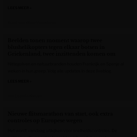
LEES MEER »
Krant van West-Vlaanderen
Beelden tonen moment waarop twee
blushelikopters tegen elkaar botsen in
Griekenland, twee inzittenden komen om
Hittegolven en natuurbranden houden Frankrijk en Spanje al
weken in hun greep. Volg alle updates in deze liveblog.
LEES MEER »
Het Laatste Nieuws
Nieuwe flitsmarathon van start, ook extra
controles op Europese wegen
Het wordt vandaag uitkijken voor snelheidscontroles. De