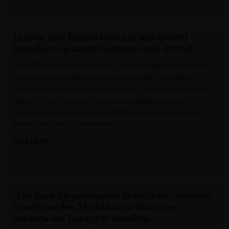
Krant van West-Vlaanderen
Leuven sluit festivalzomer af met 25.000
bezoekers op laatste Beleuvenissen-avond
Met Milk Inc. als afsluiter zette Leuven vrijdagavond een punt
achter de 2026-editie van Het Groot Verlof. Op de 5e en
laatste Beleuvenissen-avond dansten 25.000 bezoekers op 4
pleinen in de binnenstad. Daarmee eindigde een zomer vol
concerten, evenementen en activiteiten die tienduizenden
mensen naar de stad brachten.
LEES MEER »
VRT NWS
“Een land dat permanent in crisis zit”: waarom
tienduizenden Marokkanen hun leven
riskeren om Europa te bereiken