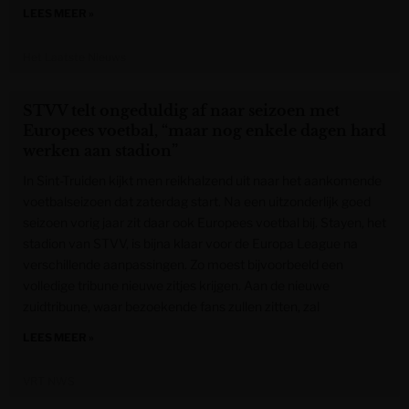
LEES MEER »
Het Laatste Nieuws
STVV telt ongeduldig af naar seizoen met
Europees voetbal, “maar nog enkele dagen hard
werken aan stadion”
In Sint-Truiden kijkt men reikhalzend uit naar het aankomende
voetbalseizoen dat zaterdag start. Na een uitzonderlijk goed
seizoen vorig jaar zit daar ook Europees voetbal bij. Stayen, het
stadion van STVV, is bijna klaar voor de Europa League na
verschillende aanpassingen. Zo moest bijvoorbeeld een
volledige tribune nieuwe zitjes krijgen. Aan de nieuwe
zuidtribune, waar bezoekende fans zullen zitten, zal
LEES MEER »
VRT NWS