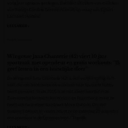
vorig jaar opnieuw gestegen. Dat blijkt uit cijfers van minister
van Welzijn Caroline Gennez (Vooruit) op vraag van Egbert
Lachaert (Anders).
LEES MEER »
Het Nieuwsblad
Wingense Jana Chanterie (42) viert 10 jaar
sportzaak met opendeur en gratis workouts: “Ik
geef lessen in een huiselijke sfeer”
De Wingense Jana Chanterie (42) is een vrolijke spring-in-’t-
veld, die van bootcamps en workouts haar favoriete hobby
heeft gemaakt. Sinds 2016 is ze niet alleen sportjuf in de
Zwevezeelse basisscholen Horizon en Regenboog, maar ze
heeft ook haar eigen sportzaak Move Outside. Om dat
tienjarig jubileum te vieren, houdt ze op zaterdag 29 augustus
een opendeur in de Egemsestraat. “Tegelijk
LEES MEER »