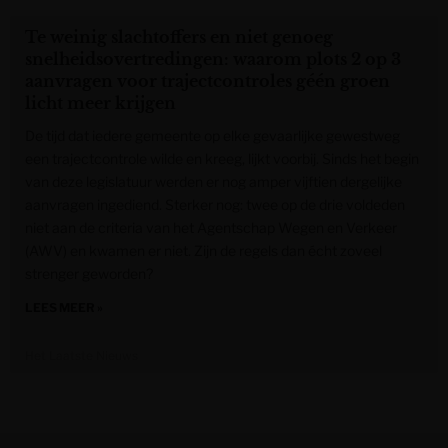
Te weinig slachtoffers en niet genoeg
snelheidsovertredingen: waarom plots 2 op 3
aanvragen voor trajectcontroles géén groen
licht meer krijgen
De tijd dat iedere gemeente op elke gevaarlijke gewestweg
een trajectcontrole wilde en kreeg, lijkt voorbij. Sinds het begin
van deze legislatuur werden er nog amper vijftien dergelijke
aanvragen ingediend. Sterker nog: twee op de drie voldeden
niet aan de criteria van het Agentschap Wegen en Verkeer
(AWV) en kwamen er niet. Zijn de regels dan écht zoveel
strenger geworden?
LEES MEER »
Het Laatste Nieuws