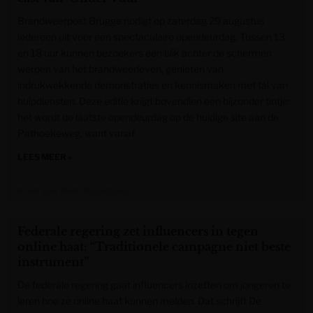
Brandweerpost Brugge nodigt op zaterdag 29 augustus
iedereen uit voor een spectaculaire opendeurdag. Tussen 13
en 18 uur kunnen bezoekers een blik achter de schermen
werpen van het brandweerleven, genieten van
indrukwekkende demonstraties en kennismaken met tal van
hulpdiensten. Deze editie krijgt bovendien een bijzonder tintje:
het wordt de laatste opendeurdag op de huidige site aan de
Pathoekeweg, want vanaf
LEES MEER »
Krant van West-Vlaanderen
Federale regering zet influencers in tegen
online haat: “Traditionele campagne niet beste
instrument”
De federale regering gaat influencers inzetten om jongeren te
leren hoe ze online haat kunnen melden. Dat schrijft De