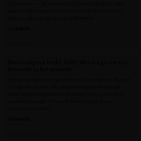
De dodentol van de migratiegolf in Ceuta blijft stijgen. Maar
waarom wilden tienduizenden mensen dat risico nemen?
Waarom willen ze per se weg uit Marokko?
LEES MEER »
Het Nieuwsblad
Bemoedigend beeld: Eddy Merckx geniet van
fietstocht in het zonnetje
Met het heerlijke zomerweer kiest ook Eddy Merckx (81) voor
een ritje met de fiets. Het zijn bemoedigende beelden die
tonen dat de revalidatie van het wielericoon nog steeds de
goede kant opgaat. “Al hoop ik dat ik ooit nog op een
koersfiets kan rijden.”
LEES MEER »
Het Laatste Nieuws