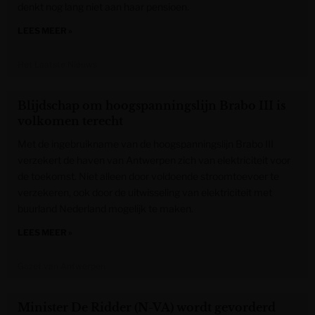
denkt nog lang niet aan haar pensioen.
LEES MEER »
Het Laatste Nieuws
Blijdschap om hoogspanningslijn Brabo III is
volkomen terecht
Met de ingebruikname van de hoogspanningslijn Brabo III
verzekert de haven van Antwerpen zich van elektriciteit voor
de toekomst. Niet alleen door voldoende stroomtoevoer te
verzekeren, ook door de uitwisseling van elektriciteit met
buurland Nederland mogelijk te maken.
LEES MEER »
Gazet van Antwerpen
Minister De Ridder (N-VA) wordt gevorderd