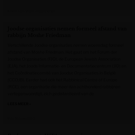
Krant van West-Vlaanderen
Joodse organisaties nemen formeel afstand van
rabbijn Moshe Friedman
Verschillende Joodse organisaties nemen woensdag formeel
afstand van Moshe Friedman. Het gaat om het Forum der
Joodse Organisaties (FJO), de European Jewish Association
(EJA), het Joods Informatie- en Documentatiecentrum (JID) en
het Coördinatiecomité van Joodse Organisaties in België
(CCOJB). Eerder had ook het Rabbinical Centre of Europe
(RCE), een organisatie die meer dan achthonderd rabbijnen
vertegenwoordigt, zich gedistantieerd van de
LEES MEER »
Het Nieuwsblad