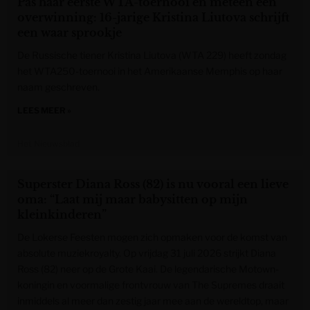
Pas haar eerste WTA-toernooi en meteen een
overwinning: 16-jarige Kristina Liutova schrijft
een waar sprookje
De Russische tiener Kristina Liutova (WTA 229) heeft zondag
het WTA250-toernooi in het Amerikaanse Memphis op haar
naam geschreven.
LEES MEER »
Het Nieuwsblad
Superster Diana Ross (82) is nu vooral een lieve
oma: “Laat mij maar babysitten op mijn
kleinkinderen”
De Lokerse Feesten mogen zich opmaken voor de komst van
absolute muziekroyalty. Op vrijdag 31 juli 2026 strijkt Diana
Ross (82) neer op de Grote Kaai. De legendarische Motown-
koningin en voormalige frontvrouw van The Supremes draait
inmiddels al meer dan zestig jaar mee aan de wereldtop, maar