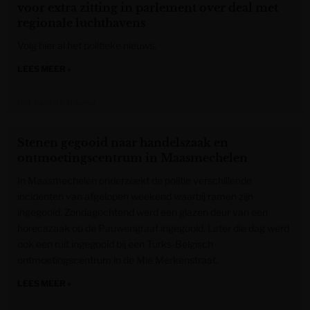
voor extra zitting in parlement over deal met
regionale luchthavens
Volg hier al het politieke nieuws.
LEES MEER »
Het Laatste Nieuws
Stenen gegooid naar handelszaak en
ontmoetingscentrum in Maasmechelen
In Maasmechelen onderzoekt de politie verschillende
incidenten van afgelopen weekend waarbij ramen zijn
ingegooid. Zondagochtend werd een glazen deur van een
horecazaak op de Pauwengraaf ingegooid. Later die dag werd
ook een ruit ingegooid bij een Turks-Belgisch
ontmoetingscentrum in de Mie Merkenstraat.
LEES MEER »