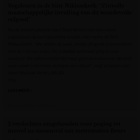
Yogalessen in de Sint-Niklaaskerk: “Zinvolle
maatschappelijke invulling van dit waardevolle
erfgoed”
Na de zomervakantie start Stad Mesen met een reeks
yogalessen op een bijzondere locatie, met name de Sint-
Niklaaskerk. “We wilden de kerk, omdat dit goed overeenkomt
met de rust van yoga. De volledige kerkraad ging ermee
akkoord. We willen mettertijd meer gebruikmaken van de kerk
voor zowel concerten, lezingen en cultuur”, zegt schepen van
Sport Melanie Verdru (MLM).
The
LEES MEER »
Krant van West-Vlaanderen
2 verdachten aangehouden voor poging tot
moord na mesaanval aan metrostation Beurs