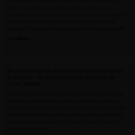
In Brussel zijn 2 verdachten aangehouden voor poging tot
moord, na een mesaanval donderdagochtend aan het
metrostation Beurs in het centrum van de stad. Twee mensen
zijn naar het ziekenhuis gebracht, van wie er één ernstig
gewond is. De precieze omstandigheden zijn nog niet duidelijk.
LEES MEER »
VRT NWS
Horecafenomeen Sophie (45) wil oud worden
in Veurne: “Ik pleit voor meer groen op de
Grote Markt”
Met meer dan twintig jaar ervaring in diverse horecazaken in
de Boetestad is Sophie Dusuel (45) een bekend gezicht voor
veel Veurnenaars. Hoewel ze om gezondheidsredenen minder
‘ondernemend’ is dan voorheen, heeft ze wel nog veel ideeën.
“Maak de Grote Markt autovrij, met een kiosk en bomen in
plaats van de parking.”