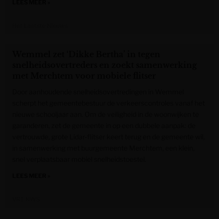
LEES MEER »
Het Laatste Nieuws
Wemmel zet ‘Dikke Bertha’ in tegen
snelheidsovertreders en zoekt samenwerking
met Merchtem voor mobiele flitser
Door aanhoudende snelheidsovertredingen in Wemmel
scherpt het gemeentebestuur de verkeerscontroles vanaf het
nieuwe schooljaar aan. Om de veiligheid in de woonwijken te
garanderen, zet de gemeente in op een dubbele aanpak: de
vertrouwde, grote Lidar-flitser keert terug en de gemeente wil,
in samenwerking met buurgemeente Merchtem, een klein,
snel verplaatsbaar mobiel snelheidstoestel.
LEES MEER »
VRT NWS