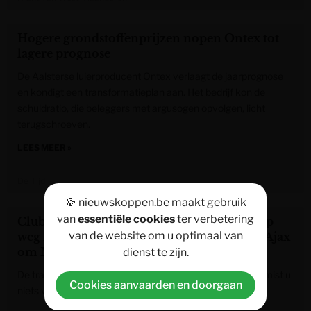
Hogere grondstoffenprijzen nopen Ontex tot
lagere prognose
De Aalsterse luierproducent Ontex verlaagt de jaarprognose
en kondigt een transformatieplan aan. Het bedrijf kon de
schuldratio, die beleggers met argusogen opvolgen, licht
terugschroeven.
LEES MEER »
De Tijd
🍪 nieuwskoppen.be maakt gebruik
van
essentiële cookies
ter verbetering
Club Brugge-middenvelder Cisse Sandra op
van de website om u optimaal van
weg naar Westerlo – Noa Lang in beeld bij Ajax
om Mika Godts te vervangen
dienst te zijn.
De transfermarkt draait op volle toeren. In deze liveblog mist u
Cookies aanvaarden en doorgaan
niets van alle nationaal en internationaal transfernieuws.