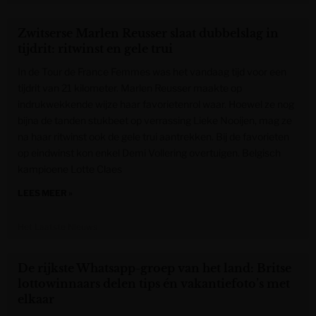
Zwitserse Marlen Reusser slaat dubbelslag in
tijdrit: ritwinst en gele trui
In de Tour de France Femmes was het vandaag tijd voor een
tijdrit van 21 kilometer. Marlen Reusser maakte op
indrukwekkende wijze haar favorietenrol waar. Hoewel ze nog
bijna de tanden stukbeet op verrassing Lieke Nooijen, mag ze
na haar ritwinst ook de gele trui aantrekken. Bij de favorieten
op eindwinst kon enkel Demi Vollering overtuigen. Belgisch
kampioene Lotte Claes
LEES MEER »
Het Laatste Nieuws
De rijkste Whatsapp-groep van het land: Britse
lottowinnaars delen tips én vakantiefoto’s met
elkaar