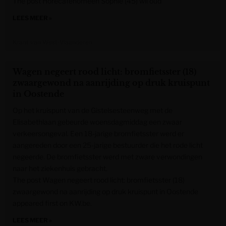
The post Horecafenomeen Sophie (45) wil oud
LEES MEER »
Krant van West-Vlaanderen
Wagen negeert rood licht: bromfietsster (18)
zwaargewond na aanrijding op druk kruispunt
in Oostende
Op het kruispunt van de Gistelsesteenweg met de
Elisabethlaan gebeurde woensdagmiddag een zwaar
verkeersongeval. Een 18-jarige bromfietsster werd er
aangereden door een 25-jarige bestuurder die het rode licht
negeerde. De bromfietsster werd met zware verwondingen
naar het ziekenhuis gebracht.
The post Wagen negeert rood licht: bromfietsster (18)
zwaargewond na aanrijding op druk kruispunt in Oostende
appeared first on KW.be.
LEES MEER »