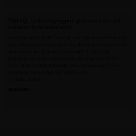
VRT NWS
Tijdelijk verbod op oppompen van water uit
onbevaarbare waterlopen
Ook in Anzegem geldt sinds 14 juli een tijdelijk captatieverbod
voor onbevaarbare waterlopen en publieke grachten. Door de
opeenstapeling van droge maanden is het niet langer
toegelaten om water op te pompen uit waterlopen. Ook al
waren er een aantal heel lokale buien, zijn de debieten in de
waterlopen sterk gedaald en geldt er een …
The post Tijdelijk
LEES MEER »
Krant van West-Vlaanderen