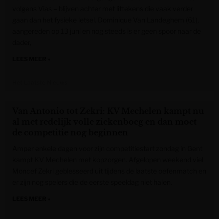
volgens Vias – blijven achter met littekens die vaak verder
gaan dan het fysieke letsel. Dominique Van Landeghem (61),
aangereden op 13 juni en nog steeds is er geen spoor naar de
dader,
LEES MEER »
Het Laatste Nieuws
Van Antonio tot Zekri: KV Mechelen kampt nu
al met redelijk volle ziekenboeg en dan moet
de competitie nog beginnen
Amper enkele dagen voor zijn competitiestart zondag in Gent
kampt KV Mechelen met kopzorgen. Afgelopen weekend viel
Moncef Zekri geblesseerd uit tijdens de laatste oefenmatch en
er zijn nog spelers die de eerste speeldag niet halen.
LEES MEER »