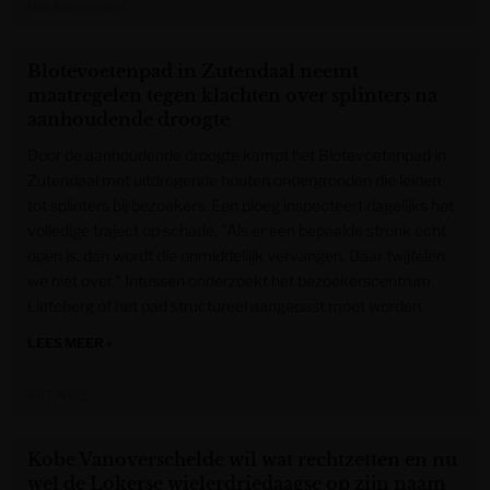
Het Nieuwsblad
Blotevoetenpad in Zutendaal neemt
maatregelen tegen klachten over splinters na
aanhoudende droogte
Door de aanhoudende droogte kampt het Blotevoetenpad in
Zutendaal met uitdrogende houten ondergronden die leiden
tot splinters bij bezoekers. Een ploeg inspecteert dagelijks het
volledige traject op schade. "Als er een bepaalde stronk echt
open is, dan wordt die onmiddellijk vervangen. Daar twijfelen
we niet over." Intussen onderzoekt het bezoekerscentrum
Lieteberg of het pad structureel aangepast moet worden.
LEES MEER »
VRT NWS
Kobe Vanoverschelde wil wat rechtzetten en nu
wel de Lokerse wielerdriedaagse op zijn naam