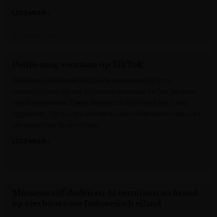
LEES MEER »
Het Nieuwsblad
Politie mag voortaan op TikTok
De lokale politiezones krijgen de toestemming om te
communiceren via het socialemediakanaal TikTok. Minister
van Binnenlandse Zaken Bernard Quintin heeft een kader
uitgewerkt. Tot nog toe kon het kanaal enkel worden gebruikt
om onderzoek te verrichten.
LEES MEER »
Het Laatste Nieuws
Minstens vijf doden en 41 vermisten na brand
op veerboot voor Indonesisch eiland