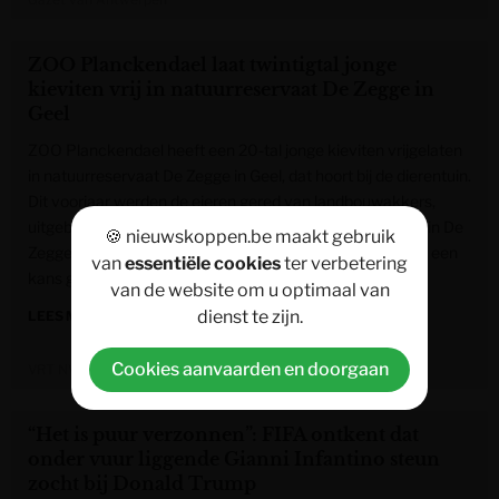
ZOO Planckendael laat twintigtal jonge
kieviten vrij in natuurreservaat De Zegge in
Geel
ZOO Planckendael heeft een 20-tal jonge kieviten vrijgelaten
in natuurreservaat De Zegge in Geel, dat hoort bij de dierentuin.
Dit voorjaar werden de eieren gered van landbouwakkers,
uitgebroed in een broedmachine en daarna opgevangen in De
🍪 nieuwskoppen.be maakt gebruik
Zegge. "Op die manier willen we de bedreigde vogelsoort een
van
essentiële cookies
ter verbetering
kans geven", zegt vogelcoördinator Pieter Dierckx.
van de website om u optimaal van
dienst te zijn.
LEES MEER »
Cookies aanvaarden en doorgaan
VRT NWS
“Het is puur verzonnen”: FIFA ontkent dat
onder vuur liggende Gianni Infantino steun
zocht bij Donald Trump