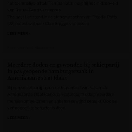
het toenmalige elftal. Tien jaar later mag hij het middenveld
van Blauw-Zwart versterken.
The post Het stond in de sterren geschreven: Freddie Potts
(22) móest wel naar Club Brugge verkassen
LEES MEER »
Krant van West-Vlaanderen
Meerdere doden en gewonden bij schietpartij
in pas geopende hamburgerzaak in
Amerikaanse staat Idaho
Bij een schietpartij in een restaurant in Twin Falls, in de
Amerikaanse staat Idaho, zijn zaterdagmiddag meerdere
mensen omgekomen en anderen gewond geraakt. Ook de
vermoedelijke schutter is dood.
LEES MEER »
Gazet van Antwerpen