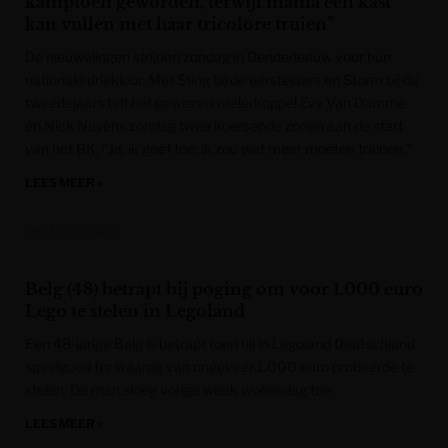
kampioen geworden, terwijl mama een kast
kan vullen met haar tricolore truien”
De nieuwelingen strijden zondag in Denderleeuw voor hun
nationale driekleur. Met Sting bij de eerstejaars en Storm bij de
tweedejaars telt het gewezen wielerkoppel Evy Van Damme
en Nick Nuyens zondag twee koersende zonen aan de start
van het BK. “Ja, ik geef toe: ik zou wat meer moeten trainen.”
LEES MEER »
Het Nieuwsblad
Belg (48) betrapt bij poging om voor 1.000 euro
Lego te stelen in Legoland
Een 48-jarige Belg is betrapt toen hij in Legoland Deutschland
speelgoed ter waarde van ongeveer 1.000 euro probeerde te
stelen. De man sloeg vorige week woensdag toe.
LEES MEER »