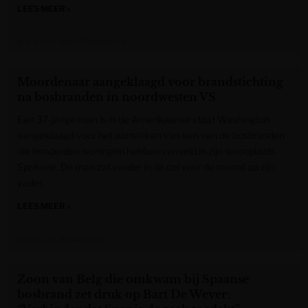
LEES MEER »
Krant van West-Vlaanderen
Moordenaar aangeklaagd voor brandstichting
na bosbranden in noordwesten VS
Een 37-jarige man is in de Amerikaanse staat Washington
aangeklaagd voor het aansteken van een van de bosbranden
die honderden woningen hebben vernield in zijn woonplaats
Spokane. De man zat eerder in de cel voor de moord op zijn
vader.
LEES MEER »
Gazet van Antwerpen
Zoon van Belg die omkwam bij Spaanse
bosbrand zet druk op Bart De Wever: