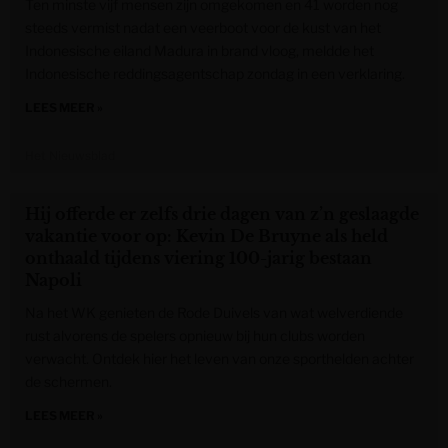
Ten minste vijf mensen zijn omgekomen en 41 worden nog
steeds vermist nadat een veerboot voor de kust van het
Indonesische eiland Madura in brand vloog, meldde het
Indonesische reddingsagentschap zondag in een verklaring.
LEES MEER »
Het Nieuwsblad
Hij offerde er zelfs drie dagen van z’n geslaagde
vakantie voor op: Kevin De Bruyne als held
onthaald tijdens viering 100-jarig bestaan
Napoli
Na het WK genieten de Rode Duivels van wat welverdiende
rust alvorens de spelers opnieuw bij hun clubs worden
verwacht. Ontdek hier het leven van onze sporthelden achter
de schermen.
LEES MEER »