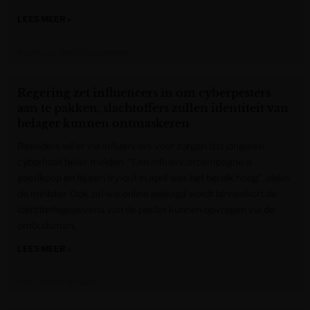
LEES MEER »
Krant van West-Vlaanderen
Regering zet influencers in om cyberpesters
aan te pakken, slachtoffers zullen identiteit van
belager kunnen ontmaskeren
Beenders wil er via influencers voor zorgen dat jongeren
cyberhaat beter melden. “Een influencercampagne is
goedkoop en bij een try-out in april was het bereik hoog”, aldus
de minister. Ook zal wie online belaagd wordt binnenkort de
identiteitsgegevens van de pester kunnen opvragen via de
ombudsman.
LEES MEER »
Het Laatste Nieuws