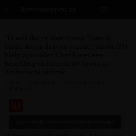
Nieuwskoppen.be
“Ik wist dat ze daar waren. Toen ik
belde, kreeg ik geen reactie.” Amin (24)
hielp zijn vader Cherif met een
bestelling vis toen fatale brand in
Anderlecht uitbrak
18:57
8 juni 2026
Het Laatste Nieuws
Binnenland
Lees volledig artikel op
Het Laatste Nieuws
Mohamed Cherif Bakkali en zijn 24-jarige zoon