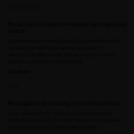
Het Laatste Nieuws
Proximus ziet stilaan beterschap bij zorgenkind
Global
De telecomspeler Proximus kon op de thuismarkt opnieuw
overtuigen met een sterke commerciële prestatie.
Internationaal blijft een ander verhaal, maar daar put het
bedrijf hoop uit tekenen van stabilisatie.
LEES MEER »
De Tijd
Bomexplosie in bus nabij Syrische hoofdstad
In een minibus in Syrië, nabij de hoofdstad Damascus, is
donderdagavond een bom ontploft. Dat bericht de Syrische
staatstelevisie op gezag van een officiële bron.