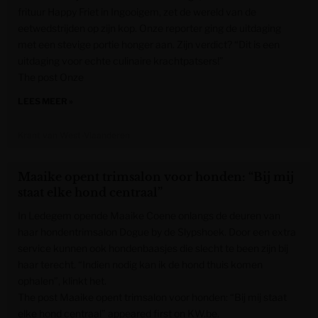
frituur Happy Friet in Ingooigem, zet de wereld van de
eetwedstrijden op zijn kop. Onze reporter ging de uitdaging
met een stevige portie honger aan. Zijn verdict? “Dit is een
uitdaging voor echte culinaire krachtpatsers!”
The post Onze
LEES MEER »
Krant van West-Vlaanderen
Maaike opent trimsalon voor honden: “Bij mij
staat elke hond centraal”
In Ledegem opende Maaike Coene onlangs de deuren van
haar hondentrimsalon Dogue by de Slypshoek. Door een extra
service kunnen ook hondenbaasjes die slecht te been zijn bij
haar terecht. “Indien nodig kan ik de hond thuis komen
ophalen”, klinkt het.
The post Maaike opent trimsalon voor honden: “Bij mij staat
elke hond centraal” appeared first on KW.be.