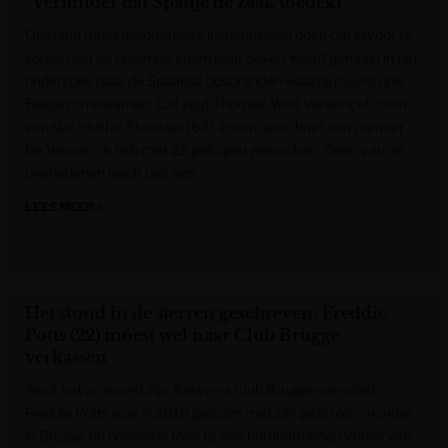
“Verhinder dat Spanje de zaak toedekt”
Ons land moet diplomatieke inspanningen doen om ervoor te
zorgen dat de onderste steen naar boven wordt gehaald in het
onderzoek naar de Spaanse bosbranden waarbij recent drie
Belgen omkwamen. Dat zegt Thomas-Wolf Verdonckt, zoon
van slachtoffer Stanislas (63), in een open brief aan premier
De Wever. “Ik heb met 23 getuigen gesproken. Geen van de
overledenen heeft ooit een
LEES MEER »
Het Laatste Nieuws
Het stond in de sterren geschreven: Freddie
Potts (22) móest wel naar Club Brugge
verkassen
Alsof het zo moest zijn. Kersvers Club Brugge-aanwinst
Freddie Potts was in 2016 geleden met zijn gezin op vakantie
in Brugge en poseerde toen bij een bordkartonnen versie van