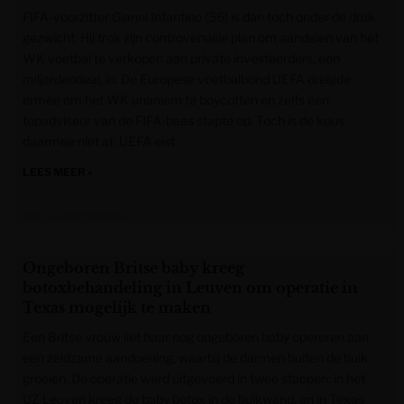
FIFA-voorzitter Gianni Infantino (56) is dan toch onder de druk
gezwicht. Hij trok zijn controversiële plan om aandelen van het
WK voetbal te verkopen aan private investeerders, een
miljardendeal, in. De Europese voetbalbond UEFA dreigde
ermee om het WK unaniem te boycotten en zelfs een
topadviseur van de FIFA-baas stapte op. Toch is de kous
daarmee niet af: UEFA eist
LEES MEER »
Het Laatste Nieuws
Ongeboren Britse baby kreeg
botoxbehandeling in Leuven om operatie in
Texas mogelijk te maken
Een Britse vrouw liet haar nog ongeboren baby opereren aan
een zeldzame aandoening, waarbij de darmen buiten de buik
groeien. De operatie werd uitgevoerd in twee stappen: in het
UZ Leuven kreeg de baby botox in de buikwand, en in Texas