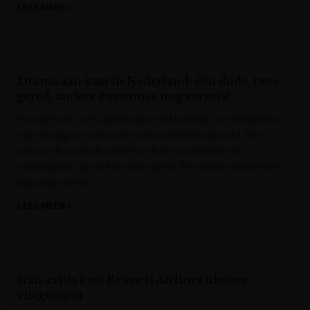
LEES MEER »
Gazet van Antwerpen
Drama aan kust in Nederland: één dode, twee
gered, andere zwemmer nog vermist
Voor de kust van Callantsoog in het noorden van Nederland
zijn dinsdag vier personen in de problemen geraakt. Eén
persoon is overleden, twee anderen, waaronder een
minderjarige, zijn uit het water gered. Een vierde zwemmer is
nog altijd vermist.
LEES MEER »
Het Laatste Nieuws
Iran-crisis kost Brussels Airlines nieuwe
vliegtuigen