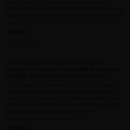
Marco Borsato (59) zou volgend jaar terugkeren naar het
podium. Dat schrijft het Nederlandse tijdschrift ‘Privé’, dat naar
eigen zeggen ook weet heeft van de geheime plannen van zijn
comeback.
LEES MEER »
Het Laatste Nieuws
Vrouw (30) en man (34), ouders van vier
kinderen, levenloos aangetroffen in woning in
Brugge: “Eén van de kinderen vond hen”
In een woning in de Berkenstraat in Sint-Pieters (Brugge) zijn
maandagavond de lichamen van een koppel aangetroffen.
Voor de 30-jarige vrouw en de 34-jarige man, ouders van vier
kinderen, kwam alle hulp te laat. Een van de kinderen trof hen
aan en sloeg alarm. Het parket onderzoekt de
omstandigheden van hun overlijden.
LEES MEER »