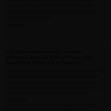
stunts uitvoert in haar show. “Ik heb al heel wat blauwe
plekken opgelopen.” Met ons deelt ze haar regime om de
showmarathon vol te houden.
LEES MEER »
Het Laatste Nieuws
Vier gynaecologen van AZ Oostende
versterken dienst op az West Veurne, maar
bevallingen blijven wel in Oostende
Vanaf augustus krijgt de samenwerking tussen az West en AZ
Oostende een volgende concrete invulling binnen de dienst
gynaecologie. Vier gynaecologen van AZ Oostende zullen
consultaties opnemen in az West. Vanaf september versterkt
az West het eigen team met een nieuwe voltijdse
gynaecoloog.
The post Vier gynaecologen van AZ Oostende versterken
dienst op az West Veurne, maar bevallingen blijven