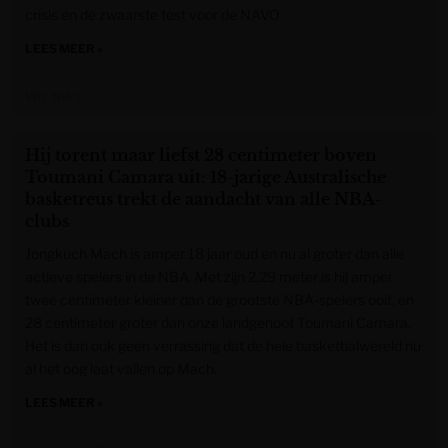
crisis en de zwaarste test voor de NAVO
LEES MEER »
VRT NWS
Hij torent maar liefst 28 centimeter boven
Toumani Camara uit: 18-jarige Australische
basketreus trekt de aandacht van alle NBA-
clubs
Jongkuch Mach is amper 18 jaar oud en nu al groter dan alle
actieve spelers in de NBA. Met zijn 2,29 meter is hij amper
twee centimeter kleiner dan de grootste NBA-spelers ooit, en
28 centimeter groter dan onze landgenoot Toumani Camara.
Het is dan ook geen verrassing dat de hele basketbalwereld nu
al het oog laat vallen op Mach.
LEES MEER »