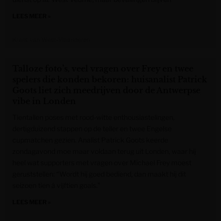
LEES MEER »
Krant van West-Vlaanderen
Talloze foto’s, veel vragen over Frey en twee
spelers die konden bekoren: huisanalist Patrick
Goots liet zich meedrijven door de Antwerpse
vibe in Londen
Tientallen poses met rood-witte enthousiastelingen,
dertigduizend stappen op de teller en twee Engelse
cupmatchen gezien. Analist Patrick Goots keerde
zondagavond moe maar voldaan terug uit Londen, waar hij
heel wat supporters met vragen over Michael Frey moest
geruststellen: “Wordt hij goed bediend, dan maakt hij dit
seizoen tien à vijftien goals.”
LEES MEER »