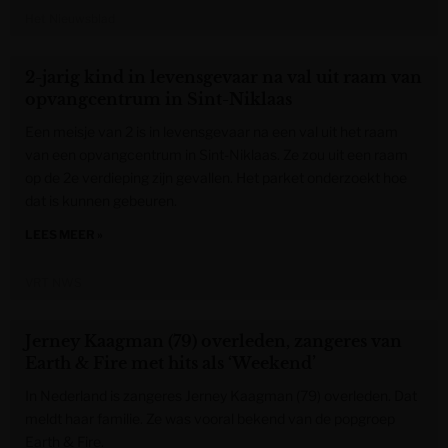
Het Nieuwsblad
2-jarig kind in levensgevaar na val uit raam van
opvangcentrum in Sint-Niklaas
Een meisje van 2 is in levensgevaar na een val uit het raam
van een opvangcentrum in Sint-Niklaas. Ze zou uit een raam
op de 2e verdieping zijn gevallen. Het parket onderzoekt hoe
dat is kunnen gebeuren.
LEES MEER »
VRT NWS
Jerney Kaagman (79) overleden, zangeres van
Earth & Fire met hits als ‘Weekend’
In Nederland is zangeres Jerney Kaagman (79) overleden. Dat
meldt haar familie. Ze was vooral bekend van de popgroep
Earth & Fire.