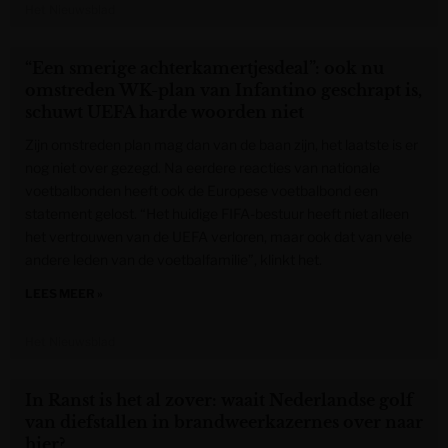
Het Nieuwsblad
“Een smerige achterkamertjesdeal”: ook nu
omstreden WK-plan van Infantino geschrapt is,
schuwt UEFA harde woorden niet
Zijn omstreden plan mag dan van de baan zijn, het laatste is er
nog niet over gezegd. Na eerdere reacties van nationale
voetbalbonden heeft ook de Europese voetbalbond een
statement gelost. “Het huidige FIFA-bestuur heeft niet alleen
het vertrouwen van de UEFA verloren, maar ook dat van vele
andere leden van de voetbalfamilie”, klinkt het.
LEES MEER »
Het Nieuwsblad
In Ranst is het al zover: waait Nederlandse golf
van diefstallen in brandweerkazernes over naar
hier?