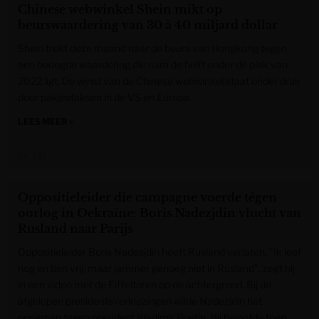
Chinese webwinkel Shein mikt op
beurswaardering van 30 à 40 miljard dollar
Shein trekt deze maand naar de beurs van Hongkong tegen
een beoogde waardering die ruim de helft onder de piek van
2022 ligt. De winst van de Chinese webwinkel staat onder druk
door pakjestaksen in de VS en Europa.
LEES MEER »
De Tijd
Oppositieleider die campagne voerde tégen
oorlog in Oekraïne: Boris Nadezjdin vlucht van
Rusland naar Parijs
Oppositieleider Boris Nadezjdin heeft Rusland verlaten. "Ik leef
nog en ben vrij, maar jammer genoeg niet in Rusland", zegt hij
in een video met de Eiffeltoren op de achtergrond. Bij de
afgelopen presidentsverkiezingen wilde Nadezjdin het
opnemen tegen president Vladimir Poetin. Hij beloofde toen