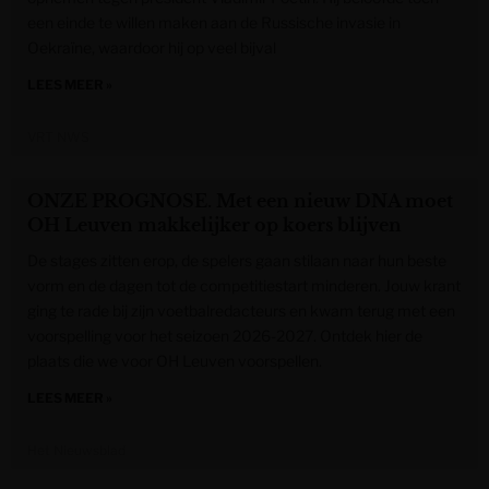
een einde te willen maken aan de Russische invasie in
Oekraïne, waardoor hij op veel bijval
LEES MEER »
VRT NWS
ONZE PROGNOSE. Met een nieuw DNA moet
OH Leuven makkelijker op koers blijven
De stages zitten erop, de spelers gaan stilaan naar hun beste
vorm en de dagen tot de competitiestart minderen. Jouw krant
ging te rade bij zijn voetbalredacteurs en kwam terug met een
voorspelling voor het seizoen 2026-2027. Ontdek hier de
plaats die we voor OH Leuven voorspellen.
LEES MEER »
Het Nieuwsblad