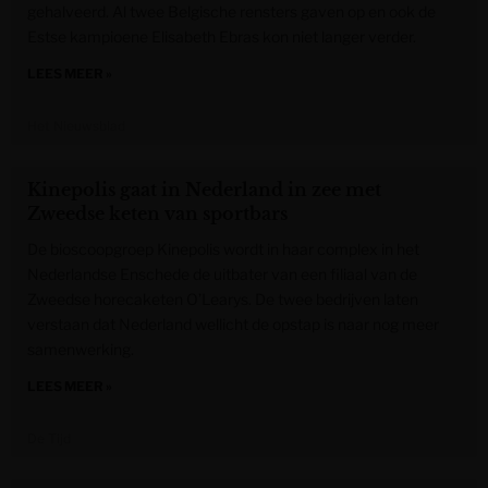
gehalveerd. Al twee Belgische rensters gaven op en ook de
Estse kampioene Elisabeth Ebras kon niet langer verder.
LEES MEER »
Het Nieuwsblad
Kinepolis gaat in Nederland in zee met
Zweedse keten van sportbars
De bioscoopgroep Kinepolis wordt in haar complex in het
Nederlandse Enschede de uitbater van een filiaal van de
Zweedse horecaketen O’Learys. De twee bedrijven laten
verstaan dat Nederland wellicht de opstap is naar nog meer
samenwerking.
LEES MEER »
De Tijd