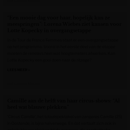
Het Laatste Nieuws
“Een mooie dag voor haar, hopelijk kan ze
meespringen”: Lorena Wiebes ziet kansen voor
Lotte Kopecky in overgangsetappe
In de Tour de France Femmes staat er een overgangsetappe
op het programma. Vooral in het eerste deel van de etappe
moeten de rensters heel wat hoogtemeters afwerken. Kan
Lotte Kopecky een gooi doen naar de ritzege?
LEES MEER »
Het Laatste Nieuws
Camille aan de helft van haar circus-shows: “Al
heel wat blauwe plekken”
‘Circus Camille’, het totaalspektakel van zangeres Camille (25)
in Oostende, is bijna halverwege. En dat vertaalt zich ook in
enkele blauwe plekken bij de zangeres, die acrobatische