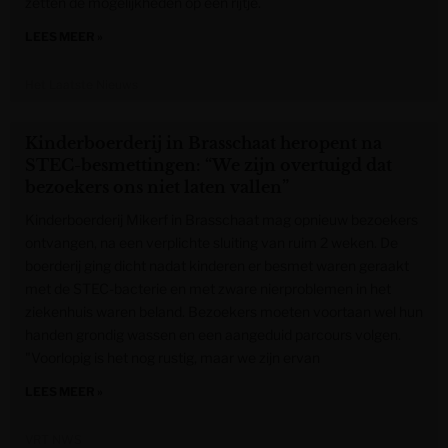
zetten de mogelijkheden op een rijtje.
LEES MEER »
Het Laatste Nieuws
Kinderboerderij in Brasschaat heropent na
STEC-besmettingen: “We zijn overtuigd dat
bezoekers ons niet laten vallen”
Kinderboerderij Mikerf in Brasschaat mag opnieuw bezoekers
ontvangen, na een verplichte sluiting van ruim 2 weken. De
boerderij ging dicht nadat kinderen er besmet waren geraakt
met de STEC-bacterie en met zware nierproblemen in het
ziekenhuis waren beland. Bezoekers moeten voortaan wel hun
handen grondig wassen en een aangeduid parcours volgen.
"Voorlopig is het nog rustig, maar we zijn ervan
LEES MEER »
VRT NWS