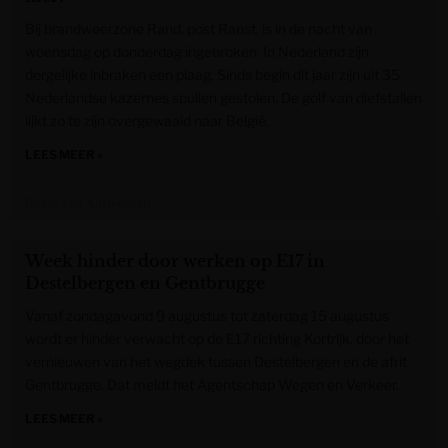
Bij brandweerzone Rand, post Ranst, is in de nacht van
woensdag op donderdag ingebroken. In Nederland zijn
dergelijke inbraken een plaag. Sinds begin dit jaar zijn uit 35
Nederlandse kazernes spullen gestolen. De golf van diefstallen
lijkt zo te zijn overgewaaid naar België.
LEES MEER »
Gazet van Antwerpen
Week hinder door werken op E17 in
Destelbergen en Gentbrugge
Vanaf zondagavond 9 augustus tot zaterdag 15 augustus
wordt er hinder verwacht op de E17 richting Kortrijk, door het
vernieuwen van het wegdek tussen Destelbergen en de afrit
Gentbrugge. Dat meldt het Agentschap Wegen en Verkeer.
LEES MEER »