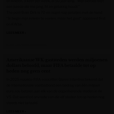
en knieën, 3 keer per week, al 50 jaar lang. “Mijn beroep blijft
een passie die me jong, fit en gelukkig houdt.”
The post Boer Dirk is 70 en oogst nog patatjes met de hand:
“Ik begin mijn knieën te voelen, maar het gaat” appeared first
on KW.be.
LEES MEER »
Krant van West-Vlaanderen
Amerikaanse WK-gaststeden werden miljoenen
dollars beloofd, maar FIFA betaalde tot op
heden nog geen cent
In 2025 maakte FIFA-voorzitter Gianni Infantino bekend dat
de internationale voetbalbond een bedrag van één miljoen
euro zou betalen aan elk van de organiserende steden in de
VS. Dat werd tot onvrede van die elf steden tot op heden nog
steeds niet betaald.
LEES MEER »