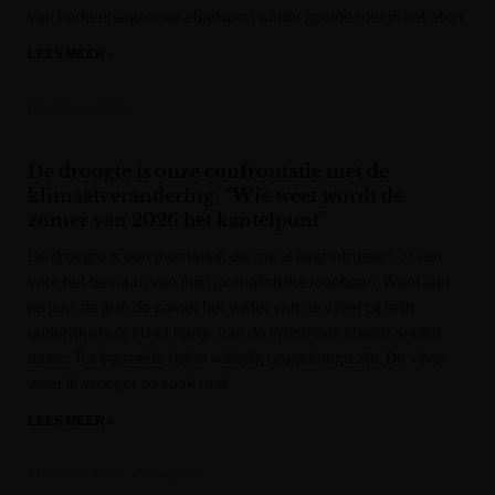
van verkeersagressie afgelopen winter gooide roet in het eten.
LEES MEER »
Het Nieuwsblad
De droogte is onze confrontatie met de
klimaatverandering: “Wie weet wordt de
zomer van 2026 het kantelpunt”
De droogte is een thematiek die me al lang intrigeert, al van
voor het bestaan van mijn journalistieke loopbaan. Want jaar
na jaar zie ik in de zomer het water van de vijver bij mijn
ouderlijke huis in het hartje van de Westhoek steeds sneller
dalen. Tot bepaalde delen volledig opgedroogd zijn. De vijver
waar ik vroeger zo vaak met
LEES MEER »
Krant van West-Vlaanderen