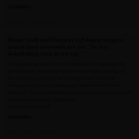
LEES MEER »
Krant van West-Vlaanderen
Baasje vindt raaf Freya na vijf dagen terug na
aanval door meeuwen aan zee: “Ze was
dolgelukkig toen ze me zag”
Vijf dagen lang zocht Xavier Cornelis (64) uit Aalter naar zijn
raaf Freya. De vogel vloog tijdens een wandeling zondag aan
zee in Nieuwpoort weg toen ze aangevallen werd door
meeuwen en kraaien. Donderdagochtend werden beiden
herenigd. “Ze was dolgelukkig toen ze me zag staan, want ze is
niets liever dan bij mij”, zegt Xavier.
The post Baasje vindt
LEES MEER »
Krant van West-Vlaanderen