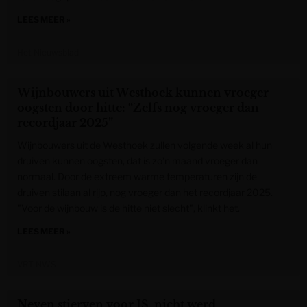
LEES MEER »
Het Nieuwsblad
Wijnbouwers uit Westhoek kunnen vroeger
oogsten door hitte: “Zelfs nog vroeger dan
recordjaar 2025”
Wijnbouwers uit de Westhoek zullen volgende week al hun
druiven kunnen oogsten, dat is zo’n maand vroeger dan
normaal. Door de extreem warme temperaturen zijn de
druiven stilaan al rijp, nog vroeger dan het recordjaar 2025.
"Voor de wijnbouw is de hitte niet slecht", klinkt het.
LEES MEER »
VRT NWS
Neven stierven voor IS, nicht werd