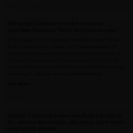
Gazet van Antwerpen
100-jarige Simonne voor het eerst naar
optreden Clouseau: “Koen heeft mooie ogen”
De 100-jarige Simonne Apers uit Antwerpen is voor het eerst
in haar leven naar een concert van Clouseau geweest. Dat
deed ze op het nieuwe stadsfestival ‘Muziek aan ’t Water’ op
de Cockerillkaai, op enkele straten van haar thuis. "Eindelijk
een muziekfestival op wandelafstand waar ik met ons moeder
naartoe kan", zegt haar dochter Katelijne Baetens.
LEES MEER »
VRT NWS
Zonder Thiam, toch weer een Belgisch relletje
en… sterren met zorgen: alles wat je moet weten
over het EK atletiek