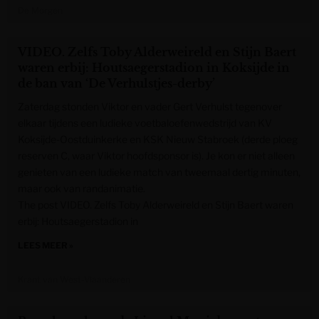
De Morgen
VIDEO. Zelfs Toby Alderweireld en Stijn Baert
waren erbij: Houtsaegerstadion in Koksijde in
de ban van ‘De Verhulstjes-derby’
Zaterdag stonden Viktor en vader Gert Verhulst tegenover
elkaar tijdens een ludieke voetbaloefenwedstrijd van KV
Koksijde-Oostduinkerke en KSK Nieuw Stabroek (derde ploeg
reserven C, waar Viktor hoofdsponsor is). Je kon er niet alleen
genieten van een ludieke match van tweemaal dertig minuten,
maar ook van randanimatie.
The post VIDEO. Zelfs Toby Alderweireld en Stijn Baert waren
erbij: Houtsaegerstadion in
LEES MEER »
Krant van West-Vlaanderen