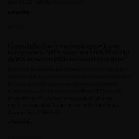
januari 2027. "Wij zijn ontzettend blij."
LEES MEER »
VRT NWS
Gianni Infantino is wanhopig op zoek naar
bondgenoten: “FIFA-voorzitter biedt Marokko
de WK-finale van 2030 aan in ruil voor steun”
FIFA-voorzitter Gianni Infantino (56) is dan toch onder de druk
gezwicht. Hij trok zijn controversiële plan om aandelen van het
WK voetbal te verkopen aan private investeerders, een
miljardendeal, in. De Europese voetbalbond UEFA dreigde
ermee om het WK unaniem te boycotten en zelfs een
topadviseur van de FIFA-baas stapte op. Toch is de kous
daarmee niet af: UEFA eist
LEES MEER »
Het Laatste Nieuws