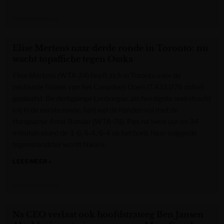
Het Nieuwsblad
Elise Mertens naar derde ronde in Toronto: nu
wacht topaffiche tegen Osaka
Elise Mertens (WTA-24) heeft zich in Toronto voor de
zestiende finales van het Canadees Open (7.433.076 dollar)
geplaatst. De dertigjarige Limburgse, als twintigste reekshoofd
vrij in de eerste ronde, had wel de handen vol met de
Hongaarse Anna Bondar (WTA-78). Pas na twee uur en 34
minuten stond de 3-6, 6-4, 6-4 op het bord. Haar volgende
tegenstandster wordt Naomi
LEES MEER »
Het Nieuwsblad
Na CEO verlaat ook hoofdstrateeg Ben Jansen