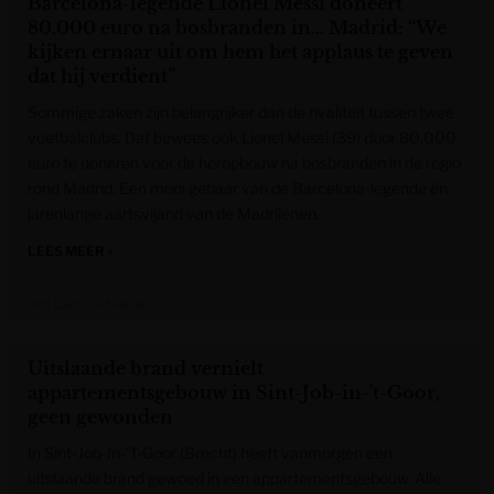
Barcelona-legende Lionel Messi doneert
80.000 euro na bosbranden in… Madrid: “We
kijken ernaar uit om hem het applaus te geven
dat hij verdient”
Sommige zaken zijn belangrijker dan de rivaliteit tussen twee
voetbalclubs. Dat bewees ook Lionel Messi (39) door 80.000
euro te doneren voor de heropbouw na bosbranden in de regio
rond Madrid. Een mooi gebaar van de Barcelona-legende én
jarenlange aartsvijand van de Madrilenen.
LEES MEER »
Het Laatste Nieuws
Uitslaande brand vernielt
appartementsgebouw in Sint-Job-in-’t-Goor,
geen gewonden
In Sint-Job-In-‘T-Goor (Brecht) heeft vanmorgen een
uitslaande brand gewoed in een appartementsgebouw. Alle