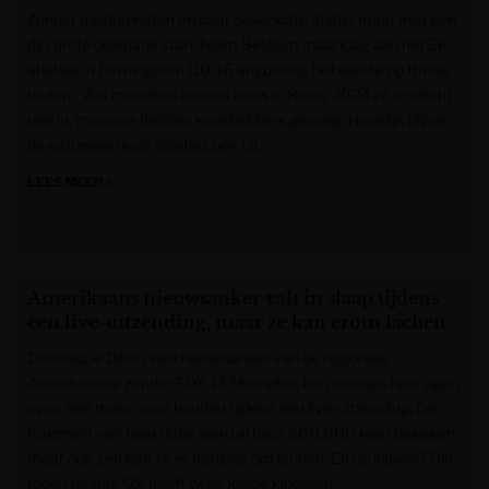
Zonder topfavorieten en haar bekendste atlete, maar met een
(te) grote delegatie start Team Belgium maandag aan het EK
atletiek in Birmingham (10-16 augustus), het eerste op Britse
bodem. Zes medailles scoren zoals in Rome 2024 zit er allicht
niet in, maar we hebben kanshebbers genoeg. Hopelijk blijven
de extrasportieve relletjes ook uit.
LEES MEER »
Het Nieuwsblad
Amerikaans nieuwsanker valt in slaap tijdens
een live-uitzending, maar ze kan erom lachen
Dominique Dillon, een nieuwsanker van de regionale
Amerikaanse zender FOX 13 Memphis, kon onlangs haar ogen
even niet meer open houden tijdens een live-uitzending. Een
fragment van haar dutje werd al bijna 500.000 keer bekeken,
maar ook zelf kan ze er hartelijk om lachen. En de kijkers? Die
tonen begrip: “Ze heeft twee kleine kinderen.”