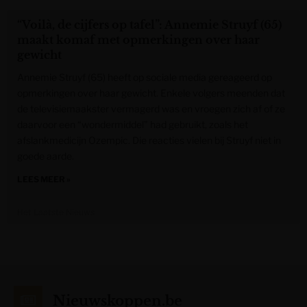
“Voilà, de cijfers op tafel”: Annemie Struyf (65)
maakt komaf met opmerkingen over haar
gewicht
Annemie Struyf (65) heeft op sociale media gereageerd op
opmerkingen over haar gewicht. Enkele volgers meenden dat
de televisiemaakster vermagerd was en vroegen zich af of ze
daarvoor een “wondermiddel” had gebruikt, zoals het
afslankmedicijn Ozempic. Die reacties vielen bij Struyf niet in
goede aarde.
LEES MEER »
Het Laatste Nieuws
Nieuwskoppen.be