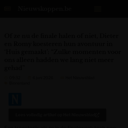
Nieuwskoppen.be
Of ze nu de finale halen of niet, Dieter
en Romy koesteren hun avontuur in
‘Huis gemaakt’: “Zulke momenten voor
ons alleen hadden we lang niet meer
gehad”
09:32
6 juni 2026
Het Nieuwsblad
Binnenland
Lees volledig artikel op
Het Nieuwsblad
Een troostprijs als ze in de finaleweek toch nog