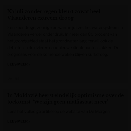
Na juli zonder regen kleurt zowat heel
Vlaanderen extreem droog
Een zeer droge, zonnige en warme juli zet het watersysteem in
Vlaanderen verder onder druk. In meer dan 80 procent van
het grondgebied staat het grondwater laag, terwijl ook de
debieten in de rivieren naar nieuwe dieptepunten zakken. De
prognoses voor de komende weken blijven kurkdroog.
LEES MEER »
De Tijd
In Moldavië heerst eindelijk optimisme over de
toekomst. ‘We zijn geen maffiastaat meer’
Lees het volledige artikel op de website van De Morgen.
LEES MEER »