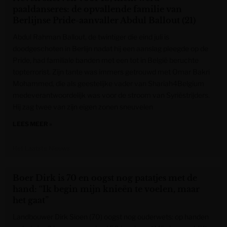
paaldanseres: de opvallende familie van
Berlijnse Pride-aanvaller Abdul Ballout (21)
Abdul Rahman Ballout, de twintiger die eind juli is
doodgeschoten in Berlijn nadat hij een aanslag pleegde op de
Pride, had familiale banden met een tot in België beruchte
topterrorist. Zijn tante was immers getrouwd met Omar Bakri
Mohammed, die als geestelijke vader van Shariah4Belgium
medeverantwoordelijk was voor de stroom van Syriëstrijders.
Hij zag twee van zijn eigen zonen sneuvelen
LEES MEER »
Het Laatste Nieuws
Boer Dirk is 70 en oogst nog patatjes met de
hand: “Ik begin mijn knieën te voelen, maar
het gaat”
Landbouwer Dirk Sioen (70) oogst nog ouderwets: op handen