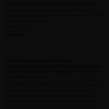
georganiseerd tijdens de bloemenmarkt op 1 mei en bleek
meteen een succes. In totaal werden een vijftigtal mooi
ingekleurde tekeningen ingediend. Uit alle deelnemers werden
tien kinderen uitgeloot als …
The post N-VA
LEES MEER »
Krant van West-Vlaanderen
Na een lastig seizoen door val na
verkeersagressie stopt ex-Belgische kampioene
Jesse Vandenbulcke met koersen: “Toch heb ik
ontzettend genoten”
Jesse Vandenbulcke (De Ceuster Acrog) hangt zaterdag na de
koers in Heusden-Dorp op dertigjarige leeftijd haar fiets
definitief aan de haak. Dat maakte haar team bekend. De
voormalig Belgisch kampioene had zich haar laatste seizoen
ongetwijfeld anders voorgesteld, maar een val na een geval