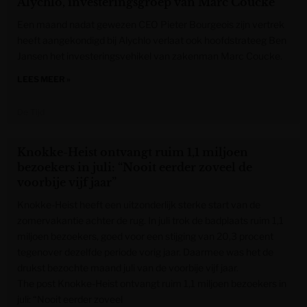
Alychlo, investeringsgroep van Marc Coucke
Een maand nadat gewezen CEO Pieter Bourgeois zijn vertrek
heeft aangekondigd bij Alychlo verlaat ook hoofdstrateeg Ben
Jansen het investeringsvehikel van zakenman Marc Coucke.
LEES MEER »
De Tijd
Knokke-Heist ontvangt ruim 1,1 miljoen
bezoekers in juli: “Nooit eerder zoveel de
voorbije vijf jaar”
Knokke-Heist heeft een uitzonderlijk sterke start van de
zomervakantie achter de rug. In juli trok de badplaats ruim 1,1
miljoen bezoekers, goed voor een stijging van 20,3 procent
tegenover dezelfde periode vorig jaar. Daarmee was het de
drukst bezochte maand juli van de voorbije vijf jaar.
The post Knokke-Heist ontvangt ruim 1,1 miljoen bezoekers in
juli: “Nooit eerder zoveel