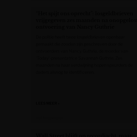
“Het spijt ons oprecht”: losgeldbrieven
vrijgegeven zes maanden na onopgelos
ontvoering van Nancy Guthrie
De politie heeft twee losgeldbrieven openbaar
gemaakt die zouden zijn geschreven door de
ontvoerders van Nancy Guthrie, de moeder van
‘Today’-presentatrice Savannah Guthrie. Zes
maanden na haar verdwijning hopen speurders de
daders alsnog te identificeren.
LEES MEER »
Het Nieuwsblad
Wall Street blijft op recordjacht, maar