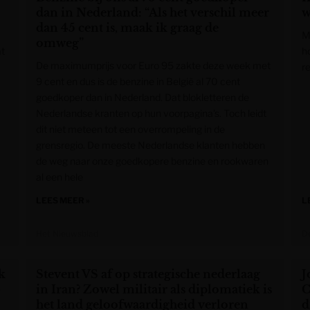
dan in Nederland: “Als het verschil meer
w
dan 45 cent is, maak ik graag de
M
omweg”
at
h
De maximumprijs voor Euro 95 zakte deze week met
re
9 cent en dus is de benzine in België al 70 cent
goedkoper dan in Nederland. Dat blokletteren de
Nederlandse kranten op hun voorpagina’s. Toch leidt
dit niet meteen tot een overrompeling in de
grensregio. De meeste Nederlandse klanten hebben
de weg naar onze goedkopere benzine en rookwaren
al een hele
LEES MEER »
L
Het Nieuwsblad
De
k
Stevent VS af op strategische nederlaag
J
b
in Iran? Zowel militair als diplomatiek is
C
het land geloofwaardigheid verloren
d