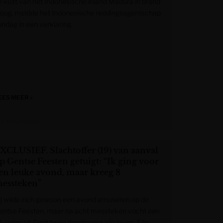
e kust van het Indonesische eiland Madura in brand
loog, meldde het Indonesische reddingsagentschap
ondag in een verklaring.
EES MEER »
et Nieuwsblad
XCLUSIEF. Slachtoffer (19) van aanval
p Gentse Feesten getuigt: “Ik ging voor
en leuke avond, maar kreeg 8
essteken”
ij wilde zich gewoon een avond amuseren op de
entse Feesten, maar na acht messteken vocht een
9-jarige uit Gent twee dagen voor zijn leven. Eén