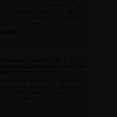
essteek miste net zijn hart en een andere raakte zijn
ver. “Eerlijk: daar op de grond had ik eigenlijk al
nvaard dat ik zou sterven”, getuigt hij exclusief bij
LN. De tiener vertelt hoe
EES MEER »
et Laatste Nieuws
Jullie mogen Red Bull-voetbal
erwachten”: Marvin Compper moet het
onge Antwerp vleugels geven
e kop is eraf voor Marvin Compper (41). Op zijn
erste werkdag als Antwerp-trainer gaf de Duitser
s een inkijk in zijn ideeën. “Jullie mogen Red Bull-
oetbal verwachten.”