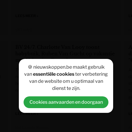
LEES MEER »
L
VRT NWS
H
BV 24/7. Charlotte Van Looy toont
A
babybuik, Ruben Van Gucht op vakantie
d
met Valentine Besard
“
🍪 nieuwskoppen.be maakt gebruik
The show must go on, want de showbizzwereld staat
A
van
essentiële cookies
ter verbetering
t
nooit stil. Wat jouw favoriete BV’s de laatste 24 uur
da
van de website om u optimaal van
hebben uitgespookt, ontdek je hier in onze
s
dienst te zijn.
nieuwsstream.
t
g
Cookies aanvaarden en doorgaan
e
LEES MEER »
L
Het Laatste Nieuws
H