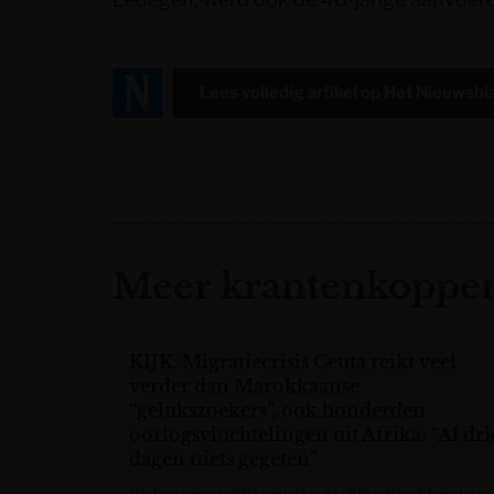
Lees volledig artikel op
Het Nieuwsbl
Meer krantenkoppen
KIJK. Migratiecrisis Ceuta reikt veel
verder dan Marokkaanse
“gelukszoekers”, ook honderden
oorlogsvluchtelingen uit Afrika: “Al dri
dagen niets gegeten”