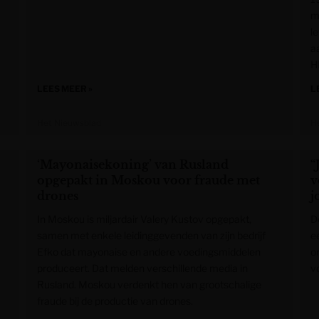
m
le
aa
H
LEES MEER »
L
Het Nieuwsblad
H
‘Mayonaisekoning’ van Rusland
“
opgepakt in Moskou voor fraude met
v
drones
j
In Moskou is miljardair Valery Kustov opgepakt,
D
samen met enkele leidinggevenden van zijn bedrijf
e
Efko dat mayonaise en andere voedingsmiddelen
on
produceert. Dat melden verschillende media in
v
Rusland. Moskou verdenkt hen van grootschalige
fraude bij de productie van drones.