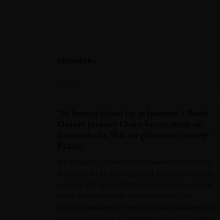
LEES MEER »
De Tijd
“Ik begon bloed op te hoesten”: Rode
Duivel Jeremy Doku komt terug op
dramatische WK en geboorte zoontje
Praise
Na de teaser van eerder deze week heeft Jeremy
Doku (24) nu z’n volledige YouTube-documentaire
over het WK gelost. De Rode Duivel doet voor het
eerst het verhaal over van blessureleed, z’n
ziekenhuisopname en de vlucht naar Londen om de
geboorte van zoon Praise bij te wonen. “Ik heb niet