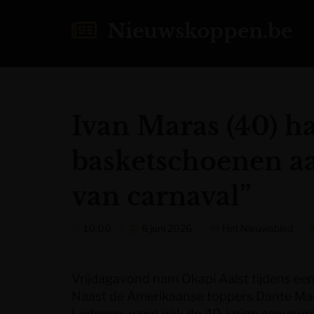
Nieuwskoppen.be
Ivan Maras (40) h
basketschoenen aa
van carnaval”
10:00
6 juni 2026
Het Nieuwsblad
Vrijdagavond nam Okapi Aalst tijdens een 
Naast de Amerikaanse toppers Dante Mad
Ledegen, werd ook de 40-jarige aanvoerd