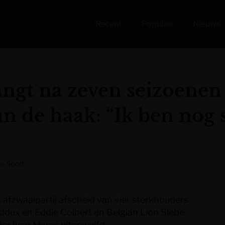
Recent
Populair
Nieuws
angt na zeven seizoenen 
n de haak: “Ik ben nog 
Sport
afzwaaipartij afscheid van vier sterkhouders.
dox en Eddie Colbert en Belgian Lion Siebe
er Ivan Maras uitgewuifd.