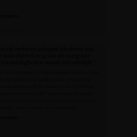
EES MEER »
et Nieuwsblad
antal verloren gelopen kinderen aan
e kust dubbel zo groot als vorig jaar:
Omstandigheden waren verraderlijk”
an de kust liepen in juli 466 kinderen verloren, meer
n het dubbele in vergelijking met vorig jaar. De
trandredders van IKWV moesten ook 4.500 keer
ussenkomen voor EHBO-interventies. “In enkele
evallen maakten redders het verschil tussen leven
n dood”, zegt voorzitter Wim Demeester.
EES MEER »
et Nieuwsblad