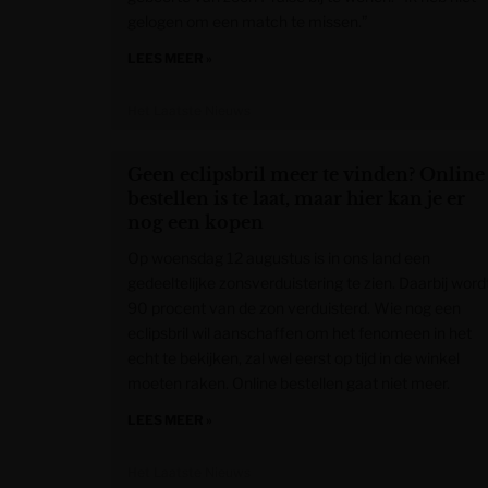
gelogen om een match te missen.”
LEES MEER »
Het Laatste Nieuws
Geen eclipsbril meer te vinden? Online
bestellen is te laat, maar hier kan je er
nog een kopen
Op woensdag 12 augustus is in ons land een
gedeeltelijke zonsverduistering te zien. Daarbij word
90 procent van de zon verduisterd. Wie nog een
eclipsbril wil aanschaffen om het fenomeen in het
echt te bekijken, zal wel eerst op tijd in de winkel
moeten raken. Online bestellen gaat niet meer.
LEES MEER »
Het Laatste Nieuws