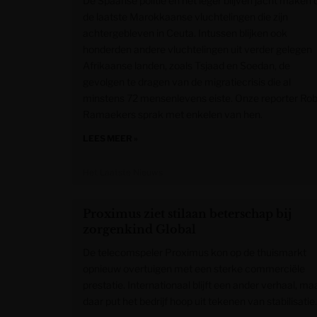
De Spaanse politie en het leger blijven jacht maken 
de laatste Marokkaanse vluchtelingen die zijn
achtergebleven in Ceuta. Intussen blijken ook
honderden andere vluchtelingen uit verder gelegen
Afrikaanse landen, zoals Tsjaad en Soedan, de
gevolgen te dragen van de migratiecrisis die al
minstens 72 mensenlevens eiste. Onze reporter Rob
Ramaekers sprak met enkelen van hen.
LEES MEER »
Het Laatste Nieuws
Proximus ziet stilaan beterschap bij
zorgenkind Global
De telecomspeler Proximus kon op de thuismarkt
opnieuw overtuigen met een sterke commerciële
prestatie. Internationaal blijft een ander verhaal, ma
daar put het bedrijf hoop uit tekenen van stabilisatie.