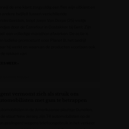
rwijl de ene klant zorgvuldig een fles wijn uitkiest en
e andere twijfelt tussen verschillende
andenborstels, loopt Joren Van Dorpe (25) vrolijk
ondjes door de Carrefour in Oostakker bij Gent. Zijn
oel: een volledige marathon afwerken. De actie is
en ludieke promostunt voor Planet B, het bedrijf
aar hij werkt en waarvan de producten voortaan ook
n de rekken van
EES MEER »
et Laatste Nieuws
gent vermomt zich als struik om
utomobilisten met gsm te betrappen
utomobilisten in de Amerikaanse plaatsje Dunellen,
n de staat New Jersey, zijn 74 automobilisten op de
on geslingerd wegens telefoongebruik in het verkeer.