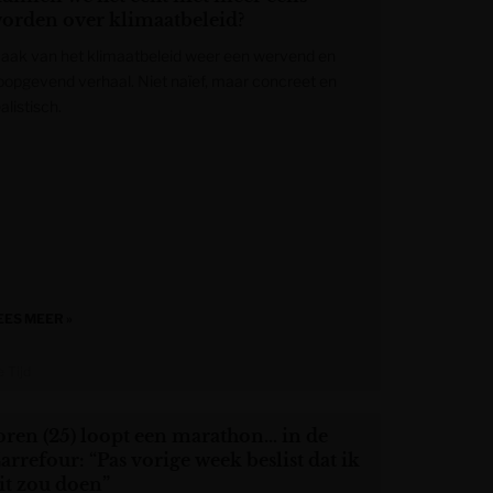
orden over klimaatbeleid?
aak van het klimaatbeleid weer een wervend en
oopgevend verhaal. Niet naïef, maar concreet en
alistisch.
EES MEER »
 Tijd
oren (25) loopt een marathon… in de
arrefour: “Pas vorige week beslist dat ik
it zou doen”