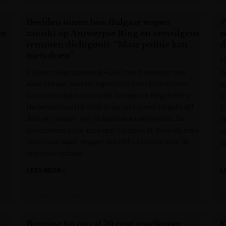
Beelden tonen hoe Bulgaar wagen
Z
te
aantikt op Antwerpse Ring en vervolgens
w
remmen dichtgooit: “Maar politie kan
d
niets doen”
F
Via ons meldingskanaal 4040 heeft een lezer ons
de
waanzinnige beelden ingestuurd van zijn dashcam.
a
Een lezer reed in mei op de Antwerpse Ring richting
pr
Nederland toen hij plots langs rechts werd ingehaald
E
door een wagen met Bulgaarse nummerplaat. De
W
onbezonnen actie liep maar net goed af, maar de man
v
moet naar eigen zeggen wel zélf opdraaien voor de
o
materiële schade.
LEES MEER »
L
Het Laatste Nieuws
H
Benzine bij ons al 70 cent goedkoper
K