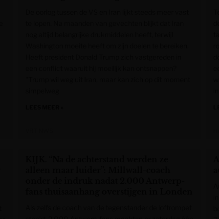
De oorlog tussen de VS en Iran lijkt steeds meer vast
Te
e
te lopen. Na maanden van gevechten blijkt dat Iran
d
nog altijd belangrijke drukmiddelen heeft, terwijl
t
Washington moeite heeft om zijn doelen te bereiken.
r
Heeft president Donald Trump zich vastgereden in
d
een conflict waaruit hij moeilijk kan ontsnappen?
e
"Trump wil weg uit Iran, maar kan zich op dit moment
w
simpelweg
i
LEES MEER »
L
VRT NWS
H
KIJK. “Na de achterstand werden ze
A
g
alleen maar luider”: Millwall-coach
a
onder de indruk nadat 2.000 Antwerp-
A
fans thuisaanhang overstijgen in Londen
i
Als zelfs de coach van de tegenstander de loftrompet
t
b
steekt. 2.000 Antwerp-fans maakten er zaterdag één