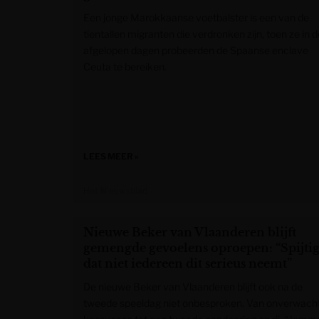
Een jonge Marokkaanse voetbalster is een van de
tientallen migranten die verdronken zijn, toen ze in d
afgelopen dagen probeerden de Spaanse enclave
Ceuta te bereiken.
LEES MEER »
Het Nieuwsblad
Nieuwe Beker van Vlaanderen blijft
gemengde gevoelens oproepen: “Spijti
dat niet iedereen dit serieus neemt”
De nieuwe Beker van Vlaanderen blijft ook na de
tweede speeldag niet onbesproken. Van onverwach