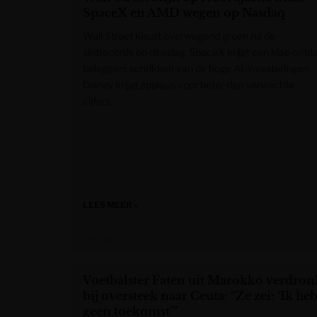
SpaceX en AMD wegen op Nasdaq
Wall Street kleurt overwegend groen na de
slotrecords op dinsdag. SpaceX krijgt een klap omd
beleggers schrikken van de hoge AI-investeringen.
Disney krijgt applaus voor beter dan verwachte
cijfers.
LEES MEER »
De Tijd
Voetbalster Faten uit Marokko verdron
bij oversteek naar Ceuta: “Ze zei: ‘Ik he
geen toekomst’”