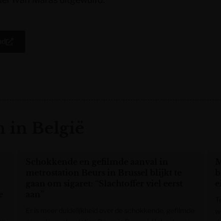
ad
 in België
Schokkende en gefilmde aanval in
M
metrostation Beurs in Brussel blijkt te
b
gaan om sigaret: “Slachtoffer viel eerst
e
e
aan”
T
Er is meer duidelijkheid over de schokkende, gefilmde
w