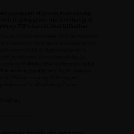
elf opstappen of proces voor ontslag
ordt in gang gezet: UEFA verhoogt de
ruk op FIFA-baas Gianni Infantino
IFA-voorzitter Gianni Infantino (56) is dan toch onder
 druk gezwicht. Hij trok zijn controversiële plan om
andelen van het WK voetbal te verkopen aan
ivate investeerders, een miljardendeal, in. De
uropese voetbalbond UEFA dreigde ermee om het
K unaniem te boycotten en zelfs een topadviseur
an de FIFA-baas stapte op. UEFA reageert
pgetogen, maar haalt ook stevig uit naar
EES MEER »
et Laatste Nieuws
unnen we het echt niet meer eens