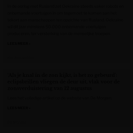
In de oorlog met Rusland zet Oekraïne steeds vaker robots en
onbemande voertuigen in om tegemoet te komen aan het
tekort aan manschappen ten opzichte van Rusland. Oekraïne
wil dit jaar minstens 50.000 onbemande voertuigen
produceren, ter versterking van de menselijke troepen.
LEES MEER »
Het Nieuwsblad
‘Als je knal in de zon kijkt, is het zo gebeurd’:
eclipsbrillen vliegen de deur uit, vlak voor de
zonsverduistering van 12 augustus
Lees het volledige artikel op de website van De Morgen.
LEES MEER »
De Morgen