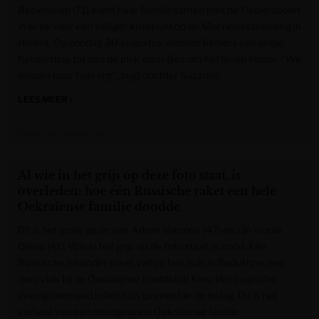
Beckhoven (71) komt haar familie samen met de Fietsersbond
in actie voor een veiliger kruispunt op de Mechelsesteenweg in
Herent. Op zondag 30 augustus vormen fietsers een lange
fietsketting tot aan de plek waar Bea om het leven kwam. “We
missen haar heel erg”, zegt dochter Suzanne.
LEES MEER »
Gazet van Antwerpen
Al wie in het grijs op deze foto staat, is
overleden: hoe één Russische raket een hele
Oekraïense familie doodde
Dit is het grote gezin van Artem Voronov (47) en zijn vrouw
Olena (41). Wie in het grijs op de foto staat, is dood. Eén
Russische Iskander-raket viel op hun huis in Radushne, een
dorp vlak bij de Oekraïense hoofdstad Kiev. Het tragische
gevolg: niemand in het huis overleefde de inslag. Dit is het
verhaal van een doodgewone Oekraïense familie