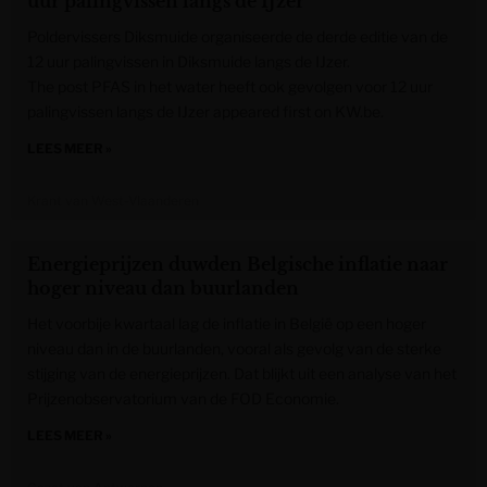
uur palingvissen langs de IJzer
Poldervissers Diksmuide organiseerde de derde editie van de
12 uur palingvissen in Diksmuide langs de IJzer.
The post PFAS in het water heeft ook gevolgen voor 12 uur
palingvissen langs de IJzer appeared first on KW.be.
LEES MEER »
Krant van West-Vlaanderen
Energieprijzen duwden Belgische inflatie naar
hoger niveau dan buurlanden
Het voorbije kwartaal lag de inflatie in België op een hoger
niveau dan in de buurlanden, vooral als gevolg van de sterke
stijging van de energieprijzen. Dat blijkt uit een analyse van het
Prijzenobservatorium van de FOD Economie.
LEES MEER »