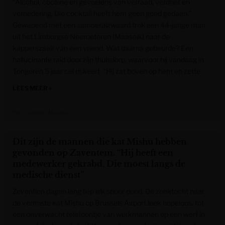
“Alcohol, cocaïne en gevoelens van verraad, verdriet en
vernedering. Die cocktail heeft hem geen goed gedaan.”
Gewapend met een samoeraizwaard trok een 44-jarige man
uit het Limburgse Neeroeteren (Maaseik) naar de
kapperszaak van een vriend. Wat daarna gebeurde? Een
hallucinante raid door zijn thuisdorp, waarvoor hij vandaag in
Tongeren 5 jaar cel riskeert. “Hij zat boven op hem en zette
LEES MEER »
Het Laatste Nieuws
Dit zijn de mannen die kat Mishu hebben
gevonden op Zaventem. “Hij heeft een
medewerker gekrabd. Die moest langs de
medische dienst”
Zeventien dagen lang liep elk spoor dood. De zoektocht naar
de vermiste kat Mishu op Brussels Airport leek hopeloos, tot
een onverwacht telefoontje van werkmannen op een werf in