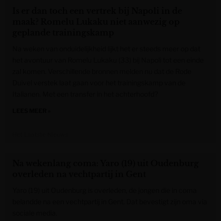
Is er dan toch een vertrek bij Napoli in de
maak? Romelu Lukaku niet aanwezig op
geplande trainingskamp
Na weken van onduidelijkheid lijkt het er steeds meer op dat
het avontuur van Romelu Lukaku (33) bij Napoli tot een einde
zal komen. Verschillende bronnen melden nu dat de Rode
Duivel verstek laat gaan voor het trainingskamp van de
Italianen. Met een transfer in het achterhoofd?
LEES MEER »
Het Laatste Nieuws
Na wekenlang coma: Yaro (19) uit Oudenburg
overleden na vechtpartij in Gent
Yaro (19) uit Oudenburg is overleden, de jongen die in coma
belandde na een vechtpartij in Gent. Dat bevestigt zijn oma via
sociale media.