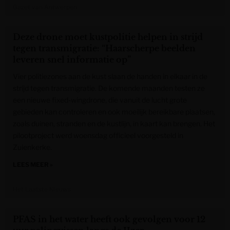
Gazet van Antwerpen
Deze drone moet kustpolitie helpen in strijd
tegen transmigratie: “Haarscherpe beelden
leveren snel informatie op”
Vier politiezones aan de kust slaan de handen in elkaar in de
strijd tegen transmigratie. De komende maanden testen ze
een nieuwe fixed-wingdrone, die vanuit de lucht grote
gebieden kan controleren en ook moeilijk bereikbare plaatsen,
zoals duinen, stranden en de kustlijn, in kaart kan brengen. Het
pilootproject werd woensdag officieel voorgesteld in
Zuienkerke.
LEES MEER »
Het Laatste Nieuws
PFAS in het water heeft ook gevolgen voor 12