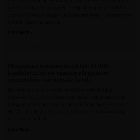
een oud deel van de luchthaven. Tussen de renovatiewerken
werd de kat levend gevonden. Dit zijn dé mannen die Mishu
uiteindelijk met zijn baasje Camelia herenigden. “We begonnen
meteen ‘pssst’-geluiden te
LEES MEER »
Het Laatste Nieuws
Mexicaanse topuniversiteit laat 58.000
kandidaten nieuw examen afleggen na
vermoedens van massale fraude
De Nationale Autonome Universiteit van Mexico laat
ongeveer 58.000 kandidaten een nieuw toelatingsexamen
afleggen nadat duizenden online tests ongeldig zijn verklaard.
Het AI-controlesysteem dat fraude moest voorkomen, krijgt
intussen zelf kritiek.
LEES MEER »