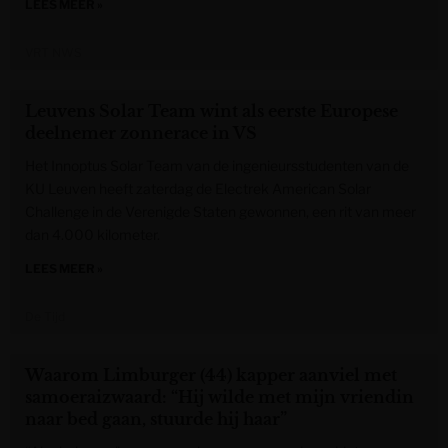
LEES MEER »
VRT NWS
Leuvens Solar Team wint als eerste Europese
deelnemer zonnerace in VS
Het Innoptus Solar Team van de ingenieursstudenten van de
KU Leuven heeft zaterdag de Electrek American Solar
Challenge in de Verenigde Staten gewonnen, een rit van meer
dan 4.000 kilometer.
LEES MEER »
De Tijd
Waarom Limburger (44) kapper aanviel met
samoeraizwaard: “Hij wilde met mijn vriendin
naar bed gaan, stuurde hij haar”