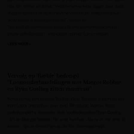
hoe zijn zomer eruitziet. “We trekken enkele dagen naar Italië,
maar ik geniet evengoed van de vele lokale volksfeesten en
activiteiten in eigen gemeente”, vertelt hij.
The post Burgemeester geniet tijdens zomermaanden van
lokale volksfeesten: “Het ideale moment om mensen
LEES MEER »
Krant van West-Vlaanderen
Vervolg op ‘Barbie’ bedreigd:
“Loononderhandelingen met Margot Robbie
en Ryan Gosling zitten muurvast”
Komt er nog een tweede ‘Barbie’-film? De kans is klein, en dat
komt door onenigheid over geld. Filmstudio Warner Bros.
onderhandelt al maanden met hoofdrolspelers Ryan Gosling
(45) en Margot Robbie (36) over hun loon. Als ze er niet snel uit
komen, zijn ze de rechten op de film helemaal kwijt.