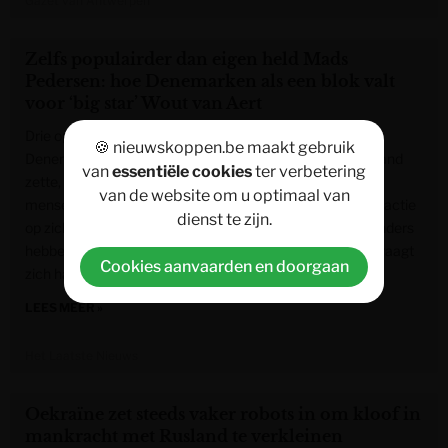
Gazet van Antwerpen
Zelfs populairder dan eigen held Mads
Pedersen: hoe Denemarken als een blok valt
voor ‘big star’ Wout van Aert
Drie op drie voor Wout van Aert (31) in de Ronde van
🍪 nieuwskoppen.be maakt gebruik
Denemarken. Nadat hij ook de koninginnenrit naar zijn hand
van
essentiële cookies
ter verbetering
zette, werd het rond het podium opnieuw één grote
van de website om u optimaal van
mensenzee. In Denemarken is hij uitgegroeid tot een attractie
dienst te zijn.
op zich. Fans verdringen elkaar aan de Visma-bus, tv-zenders
hebben het voortdurend over hem en zelfs de speaker vraagt
Cookies aanvaarden en doorgaan
zich hardop
LEES MEER »
Het Laatste Nieuws
Oekraïne zet steeds vaker robots in om kloof in
mankracht met Rusland te verkleinen