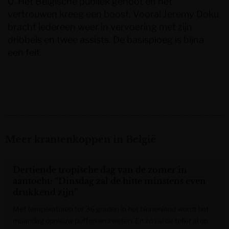
0. Het Belgische publiek genoot en het
vertrouwen kreeg een boost. Vooral Jeremy Doku
bracht iedereen weer in vervoering met zijn
dribbels en twee assists. De basisploeg is bijna
een feit.
Meer krantenkoppen in België
Dertiende tropische dag van de zomer in
aantocht: “Dinsdag zal de hitte minstens even
drukkend zijn”
Met temperaturen tot 36 graden in het binnenland wordt het
maandag opnieuw puffen en zweten. En zo zal de teller al op