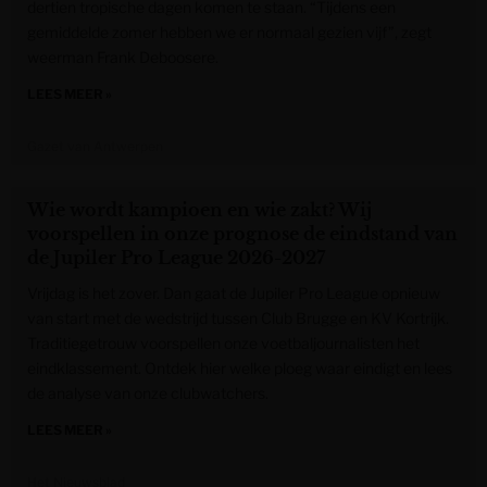
dertien tropische dagen komen te staan. “Tijdens een
gemiddelde zomer hebben we er normaal gezien vijf”, zegt
weerman Frank Deboosere.
LEES MEER »
Gazet van Antwerpen
Wie wordt kampioen en wie zakt? Wij
voorspellen in onze prognose de eindstand van
de Jupiler Pro League 2026-2027
Vrijdag is het zover. Dan gaat de Jupiler Pro League opnieuw
van start met de wedstrijd tussen Club Brugge en KV Kortrijk.
Traditiegetrouw voorspellen onze voetbaljournalisten het
eindklassement. Ontdek hier welke ploeg waar eindigt en lees
de analyse van onze clubwatchers.
LEES MEER »
Het Nieuwsblad