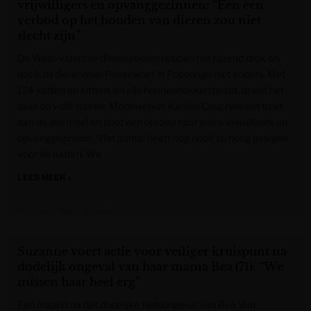
vrijwilligers en opvanggezinnen: “Een een
verbod op het houden van dieren zou niet
slecht zijn”
De West-Vlaamse dierenasielen hebben het razend druk en
dat is bij dierenasiel Poezewoef in Poperinge niet anders. Met
124 katten en kittens en alle hondenhokken bezet, draait het
asiel op volle toeren. Medewerker Karlien Couchement trekt
aan de alarmbel en doet een oproep naar extra vrijwilligers en
opvanggezinnen. “Het aantal heeft nog nooit zo hoog gelegen
voor de katten. We
LEES MEER »
Krant van West-Vlaanderen
Suzanne voert actie voor veiliger kruispunt na
dodelijk ongeval van haar mama Bea (71): “We
missen haar heel erg”
Een maand na het dodelijke fietsongeval van Bea Van