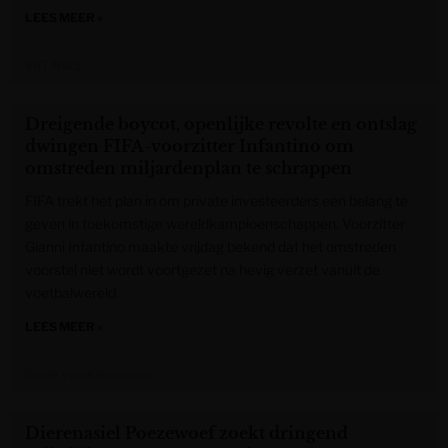
LEES MEER »
VRT NWS
Dreigende boycot, openlijke revolte en ontslag
dwingen FIFA-voorzitter Infantino om
omstreden miljardenplan te schrappen
FIFA trekt het plan in om private investeerders een belang te
geven in toekomstige wereldkampioenschappen. Voorzitter
Gianni Infantino maakte vrijdag bekend dat het omstreden
voorstel niet wordt voortgezet na hevig verzet vanuit de
voetbalwereld.
LEES MEER »
Gazet van Antwerpen
Dierenasiel Poezewoef zoekt dringend