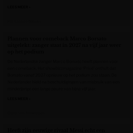
LEES MEER »
Het Laatste Nieuws
Plannen voor comeback Marco Borsato
uitgelekt: zanger staat in 2027 na vijf jaar weer
op het podium
De Nederlandse zanger Marco Borsato heeft plannen voor
een comeback. Het showbizzmagazine ‘Privé’ onthult dat
Borsato vanaf 2027 opnieuw op het podium zou staan. De
Nederlander hield na beschuldigingen van misbruik van een
minderjarige een lange pauze van bijna vijf jaar.
LEES MEER »
Gazet van Antwerpen
Heeft zijn eeuwige rivaal Messi echt een