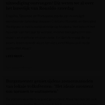
uitnodi­ging ontvangen? Dit weten we al over
het huwelijk van Ronaldo zaterdag
Engelse, Spaanse en Portugese media zijn overtuigd:
aanstaande zaterdag stappen Cristiano Ronaldo en Georgina
Rodríguez in het huwelijksbootje op Madeira. Het belooft het
huwelijk van het jaar te worden, momenteel gehuld in een
sluier van mysterie en speculatie. En dan de vraag die op
ieders lippen brandt: klopt het dat Lionel Messi ook op de
gastenlijst staat?
LEES MEER »
Het Laatste Nieuws
Burgemeester geniet tijdens zomermaanden
van lokale volksfeesten: “Het ideale moment
om mensen te ontmoeten”
De zomervakantie is al goed gevorderd. Hoog tijd dus om ook
aan burgemeester Bart Dochy (Lijst Burgemeester) te vragen