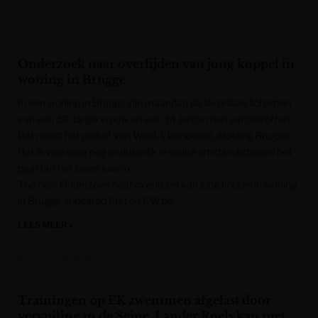
Het Nieuwsblad
Onderzoek naar overlijden van jong koppel in
woning in Brugge
In een woning in Brugge zijn maandag de levenloze lichamen
van een 30-jarige vrouw en een 34-jarige man aangetroffen.
Dat meldt het parket van West-Vlaanderen, afdeling Brugge.
Het is voorlopig nog onduidelijk in welke omstandigheden het
paar om het leven kwam.
The post Onderzoek naar overlijden van jong koppel in woning
in Brugge appeared first on KW.be.
LEES MEER »
Krant van West-Vlaanderen
Trainingen op EK zwemmen afgelast door
vervuiling in de Seine, Lander Roels kan niet