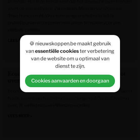
Defensie. Het is de eerste keer dat het Belgische leger mensen
werft op een festival in Vlaanderen. Minister van Defensie
Theo Francken (N-VA) kwam langs om het initiatief te
ondersteunen en jongeren mee warm te maken voor een
militaire carrière.
LEES MEER »
🍪 nieuwskoppen.be maakt gebruik
van
essentiële cookies
ter verbetering
VRT NWS
van de website om u optimaal van
dienst te zijn.
Econopolis neemt Nederlandse sectorgenoot
over
Cookies aanvaarden en doorgaan
Econopolis, de onafhankelijke vermogensbeheerder van Geert
Noels, neemt zijn Nederlandse sectorgenoot DoubleDividend
over. ‘Ik wil het nieuwe Petercam worden.’
LEES MEER »
De Tijd