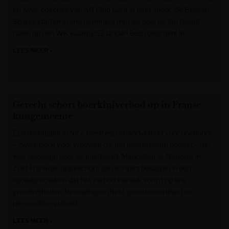
en twee coaches van KR Club Gent in haar spoor. De Belgian
Sharks starten in drie nummers met als doel de top twaalf
halen op een WK waarbij 53 landen 663 roei(st)ers in
LEES MEER »
Het Nieuwsblad
Gerecht schort boerkiniverbod op in Franse
kustgemeente
Een rechtbank in Nice heeft een strandverbod voor boerkini’s
– zwemkledij voor vrouwen die het hele lichaam bedekt – dat
was opgelegd door de kustplaats Mandelieu-la-Napoule in
Zuid-Frankrijk, opgeschort. De rechters beslisten in een
spoedprocedure dat het verbod inbreuk vormt op drie
grondvrijheden: bewegingsvrijheid, gewetensvrijheid en
persoonlijke vrijheid.
LEES MEER »