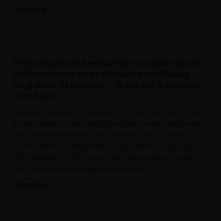
LEES MEER »
Gazet van Antwerpen
Geen rimpels en heel wat kilo’s minder. James
Cooke reageert op opvallende verschijning
singlehoes ‘Madiwodo’: “Ik lijk wel influencer
voor botox”
Wie deze zomer de hit ‘Madiwodo’ van Gert Verhulst (58) en
James Cooke (41) nog niet gehoord heeft, moet haast onder
een steen geleefd hebben. Het nummer groeit uit tot een
echte zomerhit en brengt het duo naar grote tv-podia zoals
‘VRT Zomerhit’ en ‘Tien om te zien’. Maar naast de muziek
trekt ook één opvallend detail de aandacht: de
LEES MEER »
Het Laatste Nieuws