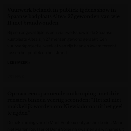
Vuurwerk belandt in publiek tijdens show in
Spaanse badplaats Altea: 27 gewonden van wie
11 met brandwonden
Bij een ongeval tijdens een vuurwerkshow in de Spaanse
kustplaats Altea zijn 27 mensen gewond geraakt. Een
vuurwerkprojectiel week af van zijn baan en kwam terecht
tussen het publiek op het strand.
LEES MEER »
VRT NWS
Op naar een spannende ontknoping, met drie
rensters binnen veertig seconden: “Het zal niet
makkelijk worden om Niewiadoma uit het geel
te rijden”
De beklimming van de Mont Ventoux ontgoochelde niet. Maar
niet Marlen Reusser of Demi Vollering kwamen als winnares uit