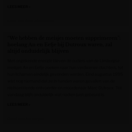
LEES MEER »
Krant van West-Vlaanderen
“We hebben de meisjes moeten supprimeren”:
hoelang An en Eefje bij Dutroux waren, zal
altijd onduidelijk blijven
Met ongekende energie bleven de ouders van de Limburgse
meisjes An en Eefje zoeken naar hun verdwenen dochters, tot
hun lichamen eindelijk gevonden werden. Eind augustus 1995
wist nog niemand dat ze in handen waren gevallen van de
nietsontziende ontvoerder en moordenaar Marc Dutroux. Tot
vandaag blijft onduidelijk wat nadien juist gebeurd is.
LEES MEER »
Gazet van Antwerpen