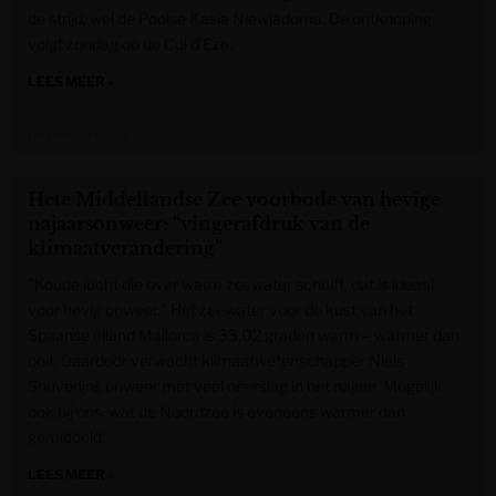
de strijd, wel de Poolse Kasia Niewiadoma. De ontknoping
volgt zondag op de Col d’Eze.
LEES MEER »
Het Nieuwsblad
Hete Middellandse Zee voorbode van hevige
najaarsonweer: “vingerafdruk van de
klimaatverandering”
"Koude lucht die over warm zeewater schuift, dat is ideaal
voor hevig onweer." Het zeewater voor de kust van het
Spaanse eiland Mallorca is 33,02 graden warm – warmer dan
ooit. Daardoor verwacht klimaatwetenschapper Niels
Souverijns onweer met veel neerslag in het najaar. Mogelijk
ook bij ons, wat de Noordzee is eveneens warmer dan
gemiddeld.
LEES MEER »