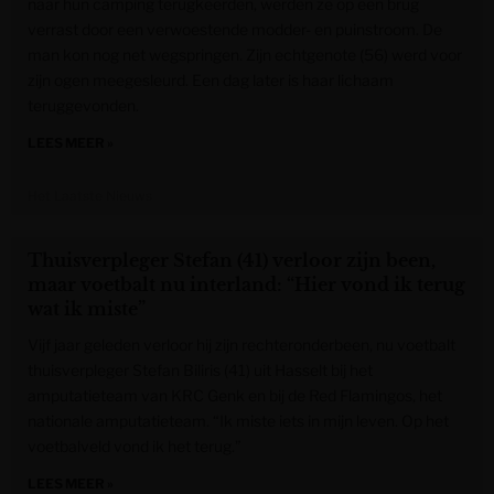
naar hun camping terugkeerden, werden ze op een brug
verrast door een verwoestende modder- en puinstroom. De
man kon nog net wegspringen. Zijn echtgenote (56) werd voor
zijn ogen meegesleurd. Een dag later is haar lichaam
teruggevonden.
LEES MEER »
Het Laatste Nieuws
Thuisverpleger Stefan (41) verloor zijn been,
maar voetbalt nu interland: “Hier vond ik terug
wat ik miste”
Vijf jaar geleden verloor hij zijn rechteronderbeen, nu voetbalt
thuisverpleger Stefan Biliris (41) uit Hasselt bij het
amputatieteam van KRC Genk en bij de Red Flamingos, het
nationale amputatieteam. “Ik miste iets in mijn leven. Op het
voetbalveld vond ik het terug.”
LEES MEER »