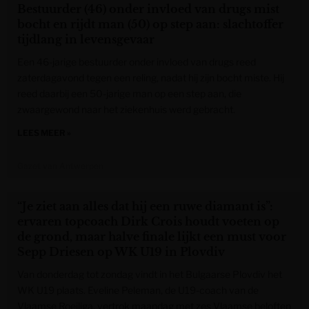
Bestuurder (46) onder invloed van drugs mist
bocht en rijdt man (50) op step aan: slachtoffer
tijdlang in levensgevaar
Een 46-jarige bestuurder onder invloed van drugs reed
zaterdagavond tegen een reling, nadat hij zijn bocht miste. Hij
reed daarbij een 50-jarige man op een step aan, die
zwaargewond naar het ziekenhuis werd gebracht.
LEES MEER »
Gazet van Antwerpen
“Je ziet aan alles dat hij een ruwe diamant is”:
ervaren topcoach Dirk Crois houdt voeten op
de grond, maar halve finale lijkt een must voor
Sepp Driesen op WK U19 in Plovdiv
Van donderdag tot zondag vindt in het Bulgaarse Plovdiv het
WK U19 plaats. Eveline Peleman, de U19-coach van de
Vlaamse Roeiliga, vertrok maandag met zes Vlaamse beloften