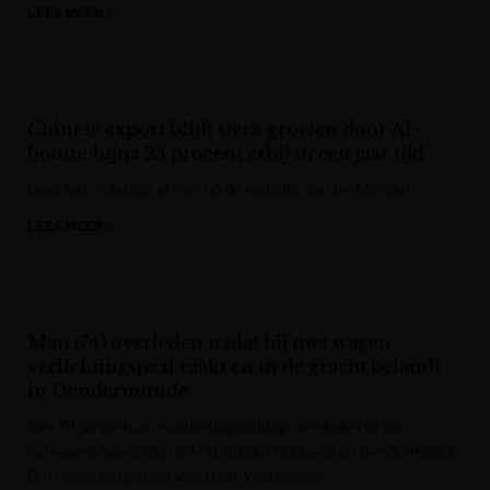
LEES MEER »
Krant van West-Vlaanderen
Chinese export blijft sterk groeien door AI-
boom: bijna 25 procent erbij in een jaar tijd
Lees het volledige artikel op de website van De Morgen.
LEES MEER »
De Morgen
Man (74) overleden nadat hij met wagen
verlichtingspaal raakt en in de gracht belandt
in Dendermonde
Een 74-jarige man is zaterdagmiddag overleden bij een
verkeersongeval op de N41 tussen Lebbeke en Dendermonde.
Dat meldt het parket van Oost-Vlaanderen.