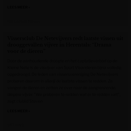
LEES MEER »
Het Laatste Nieuws
Vissersclub De Netevijvers redt laatste vissen uit
drooggevallen vijver in Herentals: “Drama
voor de dieren”
Door de aanhoudende droogte en het captatieverbod op de
Kleine Nete is de visvijver van Sport Vlaanderen bijna volledig
opgedroogd. De leden van vissersvereniging De Netevijvers
proberen daarom in allerijl de laatste vissen te redden. Ze
vangen de dieren en zetten ze over naar de aangrenzende,
diepere vijver. "We proberen te redden wat er te redden valt",
zegt clublid Steven
LEES MEER »
VRT NWS