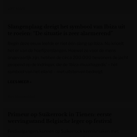
VRT NWS
Slangenplaag dreigt het symbool van Ibiza uit
te roeien: “De situatie is zeer alarmerend”
Begin deze eeuw leefde er niet één slang op Ibiza. Nu krioelt
het er van de hoefijzerslangen. Hoewel ze voor de mens
ongevaarlijk zijn, hebben de circa 200.000 bewoners de jacht
geopend op de indringer, die de ‘Ibiza-muurhagedis’ – hét
symbool van het eiland – met uitsterven bedreigt.
LEES MEER »
Het Nieuwsblad
Primeur op Suikerrock in Tienen: eerste
wervingsstand Belgische leger op festival
Festivalgangers kunnen op Suikerrock kennismaken met