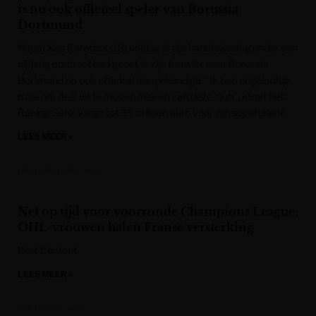
is nu ook officieel speler van Borussia
Dortmund
Nadat Kos Karetsas (18) vrijdag al zijn handtekening onder een
vijfjarig contract had gezet, is zijn transfer naar Borussia
Dortmund nu ook officieel aangekondigd. “Ik ben ongelooflijk
trots om deel uit te mogen maken van deze club”, klinkt het.
Racing Genk vangt tot 35 miljoen euro voor zijn supertalent.
LEES MEER »
Het Laatste Nieuws
Net op tijd voor voorronde Champions League:
OHL-vrouwen halen Franse versterking
Post Content
LEES MEER »
Het Nieuwsblad