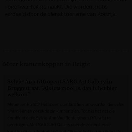
hoge kwaliteit gemaakt. Die worden gratis
verdeeld door de dienst toerisme van Kortrijk.
Meer krantenkoppen in België
Sylvie-Ann (70) opent SARG Art Gallery in
Bruggestraat: “Als iets mooi is, dan is het hier
welkom”
Menen en kunst? Het is een combinatie van woorden die velen
niet in één en dezelfde zin kunnen zien. Toch is het net die
combinatie die Sylvie-Ann Van Renterghem (70) wist te
overtuigen. Met SARG Art Gallery opende ze een heuse
kunstgalerie in de Bruggestraat. “Ik was het beu om overal te