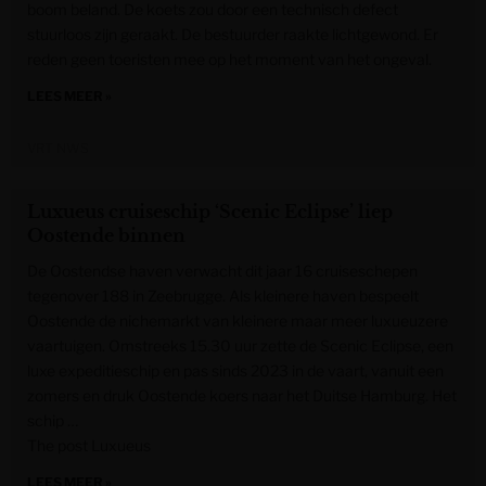
boom beland. De koets zou door een technisch defect
stuurloos zijn geraakt. De bestuurder raakte lichtgewond. Er
reden geen toeristen mee op het moment van het ongeval.
LEES MEER »
VRT NWS
Luxueus cruiseschip ‘Scenic Eclipse’ liep
Oostende binnen
De Oostendse haven verwacht dit jaar 16 cruiseschepen
tegenover 188 in Zeebrugge. Als kleinere haven bespeelt
Oostende de nichemarkt van kleinere maar meer luxueuzere
vaartuigen. Omstreeks 15.30 uur zette de Scenic Eclipse, een
luxe expeditieschip en pas sinds 2023 in de vaart, vanuit een
zomers en druk Oostende koers naar het Duitse Hamburg. Het
schip …
The post Luxueus
LEES MEER »