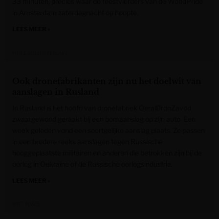
33 minuten, precies waar de feestvierders van de WorldPride
in Amsterdam zaterdagnacht op hoopte.
LEES MEER »
Het Laatste Nieuws
Ook dronefabrikanten zijn nu het doelwit van
aanslagen in Rusland
In Rusland is het hoofd van dronefabriek OeralDronZavod
zwaargewond geraakt bij een bomaanslag op zijn auto. Een
week geleden vond een soortgelijke aanslag plaats. Ze passen
in een bredere reeks aanslagen tegen Russische
hooggeplaatste militairen en anderen die betrokken zijn bij de
oorlog in Oekraïne of de Russische oorlogsindustrie.
LEES MEER »
VRT NWS