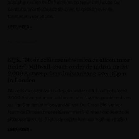
augustus nemen de Buffalo’s het op tegen Les Loups. De
Gentse supportersfederatie is niet te spreken over de
faciliteiten voor uitfans.
LEES MEER »
Het Nieuwsblad
KIJK. “Na de achterstand werden ze alleen maar
luider”: Millwall-coach onder de indruk nadat
2.000 Antwerp-fans thuisaanhang overstijgen
in Londen
Als zelfs de coach van de tegenstander de loftrompet steekt.
2.000 Antwerp-fans maakten er zaterdag één groot feest van
op The Den, het stadion van Millwall. De ‘Great Old’ verloor
tegen de Engelse tweedeklasser met 1-0, maar dat deerde de
uitsupporters niet. “Het is de eerste keer dat ik dit heb gezien.”
LEES MEER »