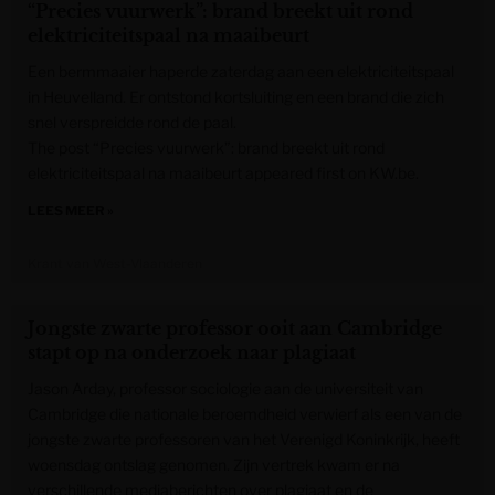
“Precies vuurwerk”: brand breekt uit rond
elektriciteitspaal na maaibeurt
Een bermmaaier haperde zaterdag aan een elektriciteitspaal
in Heuvelland. Er ontstond kortsluiting en een brand die zich
snel verspreidde rond de paal.
The post “Precies vuurwerk”: brand breekt uit rond
elektriciteitspaal na maaibeurt appeared first on KW.be.
LEES MEER »
Krant van West-Vlaanderen
Jongste zwarte professor ooit aan Cambridge
stapt op na onderzoek naar plagiaat
Jason Arday, professor sociologie aan de universiteit van
Cambridge die nationale beroemdheid verwierf als een van de
jongste zwarte professoren van het Verenigd Koninkrijk, heeft
woensdag ontslag genomen. Zijn vertrek kwam er na
verschillende mediaberichten over plagiaat en de