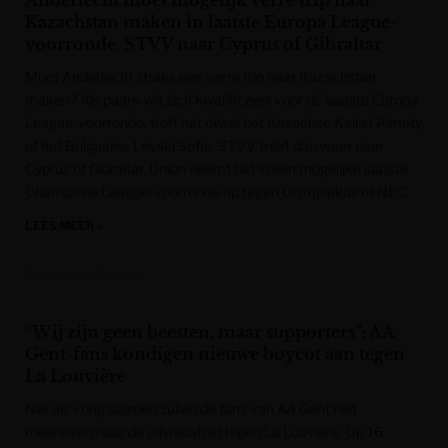
Anderlecht moet mogelijk verre trip naar
Kazachstan maken in laatste Europa League-
voorronde, STVV naar Cyprus of Gibraltar
Moet Anderlecht straks een verre trip naar Kazachstan
maken? Als paars-wit zich kwalificeert voor de laatste Europa
League-voorronde, treft het ofwel het Kazachse Kairat Almaty
of het Bulgaarse Levski Sofia. STVV trekt dan weer naar
Cyprus of Gibraltar. Union neemt het in een mogelijke laatste
Champions League-voorronde op tegen Olympiakos of NEC.
LEES MEER »
Het Laatste Nieuws
“Wij zijn geen beesten, maar supporters”: AA
Gent-fans kondigen nieuwe boycot aan tegen
La Louvière
Net als vorig seizoen zullen de fans van AA Gent niet
meereizen naar de uitwedstrijd tegen La Louvière. Op 16