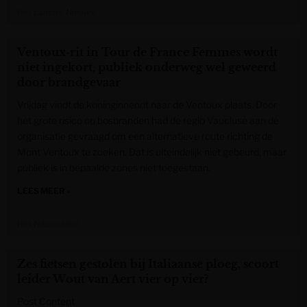
Het Laatste Nieuws
Ventoux-rit in Tour de France Femmes wordt
niet ingekort, publiek onderweg wel geweerd
door brandgevaar
Vrijdag vindt de koninginnenrit naar de Ventoux plaats. Door
het grote risico op bosbranden had de regio Vaucluse aan de
organisatie gevraagd om een alternatieve route richting de
Mont Ventoux te zoeken. Dat is uiteindelijk niet gebeurd, maar
publiek is in bepaalde zones niet toegestaan.
LEES MEER »
Het Nieuwsblad
Zes fietsen gestolen bij Italiaanse ploeg, scoort
leider Wout van Aert vier op vier?
Post Content