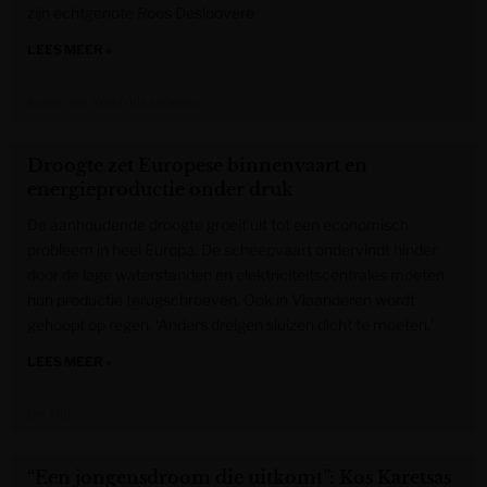
zijn echtgenote Roos Desloovere
LEES MEER »
Krant van West-Vlaanderen
Droogte zet Europese binnenvaart en
energieproductie onder druk
De aanhoudende droogte groeit uit tot een economisch
probleem in heel Europa. De scheepvaart ondervindt hinder
door de lage waterstanden en elektriciteitscentrales moeten
hun productie terugschroeven. Ook in Vlaanderen wordt
gehoopt op regen. ‘Anders dreigen sluizen dicht te moeten.’
LEES MEER »
De Tijd
“Een jongensdroom die uitkomt”: Kos Karetsas