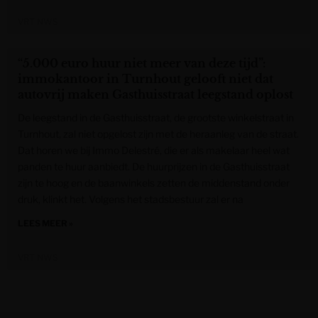
VRT NWS
“5.000 euro huur niet meer van deze tijd”:
immokantoor in Turnhout gelooft niet dat
autovrij maken Gasthuisstraat leegstand oplost
De leegstand in de Gasthuisstraat, de grootste winkelstraat in
Turnhout, zal niet opgelost zijn met de heraanleg van de straat.
Dat horen we bij Immo Delestré, die er als makelaar heel wat
panden te huur aanbiedt. De huurprijzen in de Gasthuisstraat
zijn te hoog en de baanwinkels zetten de middenstand onder
druk, klinkt het. Volgens het stadsbestuur zal er na
LEES MEER »
VRT NWS