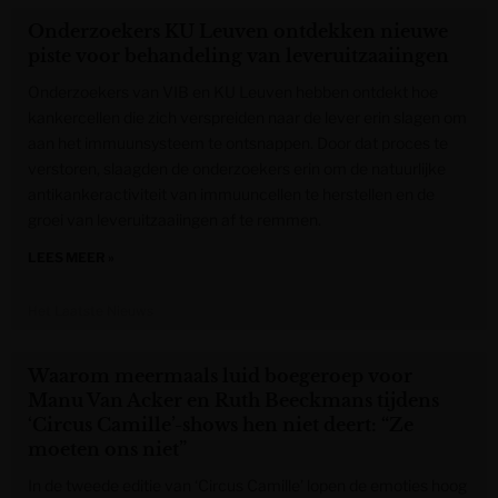
Onderzoekers KU Leuven ontdekken nieuwe
piste voor behandeling van leveruitzaaiingen
Onderzoekers van VIB en KU Leuven hebben ontdekt hoe
kankercellen die zich verspreiden naar de lever erin slagen om
aan het immuunsysteem te ontsnappen. Door dat proces te
verstoren, slaagden de onderzoekers erin om de natuurlijke
antikankeractiviteit van immuuncellen te herstellen en de
groei van leveruitzaaiingen af te remmen.
LEES MEER »
Het Laatste Nieuws
Waarom meermaals luid boegeroep voor
Manu Van Acker en Ruth Beeckmans tijdens
‘Circus Camille’-shows hen niet deert: “Ze
moeten ons niet”
In de tweede editie van ‘Circus Camille’ lopen de emoties hoog