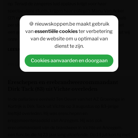
op. Terwijl de zangeres luid applaus krijgt voor haar
spectaculaire stunts, krijgen haar collega’s Manu Van Acker
(27) en Ruth Beeckmans (44) de wind van voren. Meermaals
🍪 nieuwskoppen.be maakt gebruik
per show worden ze door het publiek uitgejouwd. “Dat is net
van
essentiële cookies
ter verbetering
een goed teken”, reageert Beeckmans. “Dat wil zeggen dat wij
van de website om u optimaal van
onze
dienst te zijn.
LEES MEER »
Cookies aanvaarden en doorgaan
Het Laatste Nieuws
Ereschepen en erebrandweercommandant
Dirk Tack (83) uit Vichte overleden
In de palliatieve eenheid Ten Oever van het AZ Groeninge in
Kortrijk is Dirk Tack uit Vichte op 3 augustus op 83-jarige
leeftijd overleden. Hij was ereschepen en
eregemeenteraadslid van Anzegem. Hij was ook
erecommandant van de brandweer in Vichte en Anzegem,
een functie die hij 23 jaar lang uitoefende. Op 14 juli kon hij met