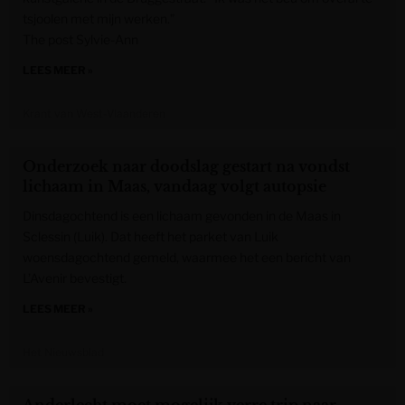
tsjoolen met mijn werken.”
The post Sylvie-Ann
LEES MEER »
Krant van West-Vlaanderen
Onderzoek naar doodslag gestart na vondst
lichaam in Maas, vandaag volgt autopsie
Dinsdagochtend is een lichaam gevonden in de Maas in
Sclessin (Luik). Dat heeft het parket van Luik
woensdagochtend gemeld, waarmee het een bericht van
L’Avenir bevestigt.
LEES MEER »
Het Nieuwsblad