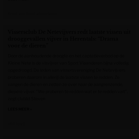
Krant van West-Vlaanderen
Vissersclub De Netevijvers redt laatste vissen uit
drooggevallen vijver in Herentals: “Drama
voor de dieren”
Door de aanhoudende droogte en het captatieverbod op de
Kleine Nete is de visvijver van Sport Vlaanderen bijna volledig
opgedroogd. De leden van vissersvereniging De Netevijvers
proberen daarom in allerijl de laatste vissen te redden. Ze
vangen de dieren en zetten ze over naar de aangrenzende,
diepere vijver. "We proberen te redden wat er te redden valt",
zegt clublid Steven
LEES MEER »
VRT NWS