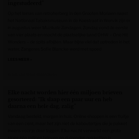
ingestudeerd”
Op het terras van retroherberg In den Grooten Moriaen naast
het Nationaal Tabaksmuseum in de Koestraat in Wervik zijn er
in augustus weer Muzikale Zondagen. Zondag vond de eerste
van vier plaats en mocht de plaatselijke band OHW – One Hit
Wonders – de spits afbijten. Maar bijna viel dat optreden in het
water. Zangeres Sofie Blancke werd met spoed
LEES MEER »
Krant van West-Vlaanderen
Elke nacht worden hier één miljoen brieven
gesorteerd: “Ik slaap een paar uur en heb
daarna een hele dag, zalig”
Vandaag besteld, morgen in huis. Online shoppen is een fluitje
van een cent, maar het zijn niet de kaboutertjes die je pakket
ineens voor je deur leggen. Elke nacht verwerkt een grote
ploeg één miljoen brieven en duizenden pakketten in