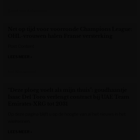
Gazet van Antwerpen
Net op tijd voor voorronde Champions League:
OHL-vrouwen halen Franse versterking
Post Content
LEES MEER »
Het Nieuwsblad
“Deze ploeg voelt als mijn thuis”: goudhaantje
Isaac Del Toro verlengt contract bij UAE Team
Emirates-XRG tot 2031
Op deze pagina blijft u op de hoogte van al het nieuws in het
wielrennen.
LEES MEER »