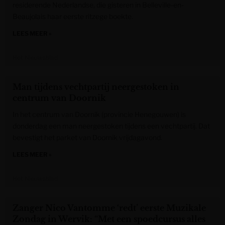
residerende Nederlandse, die gisteren in Belleville-en-
Beaujolais haar eerste ritzege boekte.
LEES MEER »
Het Nieuwsblad
Man tijdens vechtpartij neergestoken in
centrum van Doornik
In het centrum van Doornik (provincie Henegouwen) is
donderdag een man neergestoken tijdens een vechtpartij. Dat
bevestigt het parket van Doornik vrijdagavond.
LEES MEER »
Het Nieuwsblad
Zanger Nico Vantomme ‘redt’ eerste Muzikale
Zondag in Wervik: “Met een spoedcursus alles