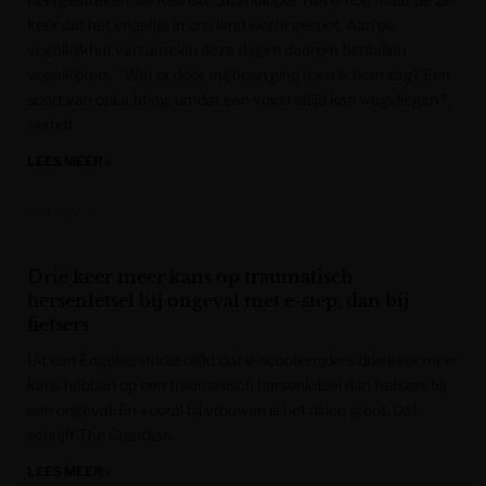
keer dat het vogeltje in ons land wordt gespot. Aan de
vogelkijkhut verzamelen deze dagen daarom tientallen
vogelkijkers. "Wat er door mij heen ging toen ik hem zag? Een
soort van opluchting, omdat een vogel altijd kan wegvliegen ",
vertelt
LEES MEER »
VRT NWS
Drie keer meer kans op traumatisch
hersenletsel bij ongeval met e-step, dan bij
fietsers
Uit een Engelse studie blijkt dat e-scooterrijders drie keer meer
kans hebben op een traumatisch hersenletsel dan fietsers bij
een ongeval. En vooral bij vrouwen is het risico groot. Dat
schrijft The Guardian.
LEES MEER »