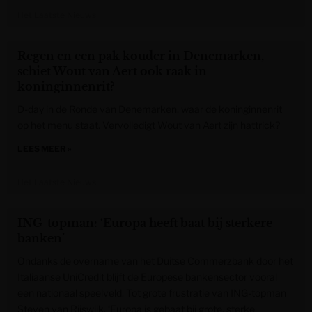
Het Laatste Nieuws
Regen en een pak kouder in Denemarken,
schiet Wout van Aert ook raak in
koninginnenrit?
D-day in de Ronde van Denemarken, waar de koninginnenrit
op het menu staat. Vervolledigt Wout van Aert zijn hattrick?
LEES MEER »
Het Laatste Nieuws
ING-topman: ‘Europa heeft baat bij sterkere
banken’
Ondanks de overname van het Duitse Commerzbank door het
Italiaanse UniCredit blijft de Europese bankensector vooral
een nationaal speelveld. Tot grote frustratie van ING-topman
Steven van Rijswijk. ‘Europa is gebaat bij grote, sterke