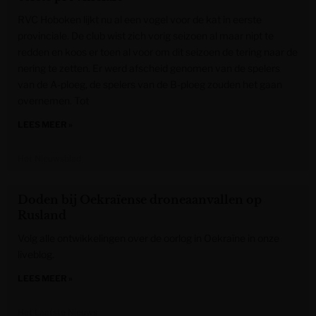
RVC Hoboken lijkt nu al een vogel voor de kat in eerste
provinciale. De club wist zich vorig seizoen al maar nipt te
redden en koos er toen al voor om dit seizoen de tering naar de
nering te zetten. Er werd afscheid genomen van de spelers
van de A-ploeg, de spelers van de B-ploeg zouden het gaan
overnemen. Tot
LEES MEER »
Het Nieuwsblad
Doden bij Oekraïense droneaanvallen op
Rusland
Volg alle ontwikkelingen over de oorlog in Oekraïne in onze
liveblog.
LEES MEER »
Het Laatste Nieuws