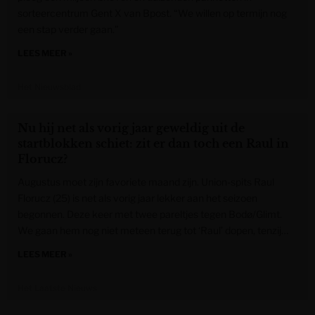
sorteercentrum Gent X van Bpost. “We willen op termijn nog
een stap verder gaan.”
LEES MEER »
Het Nieuwsblad
Nu hij net als vorig jaar geweldig uit de
startblokken schiet: zit er dan toch een Raul in
Florucz?
Augustus moet zijn favoriete maand zijn. Union-spits Raul
Florucz (25) is net als vorig jaar lekker aan het seizoen
begonnen. Deze keer met twee pareltjes tegen Bodø/Glimt.
We gaan hem nog niet meteen terug tot ‘Raul’ dopen, tenzij…
LEES MEER »
Het Laatste Nieuws