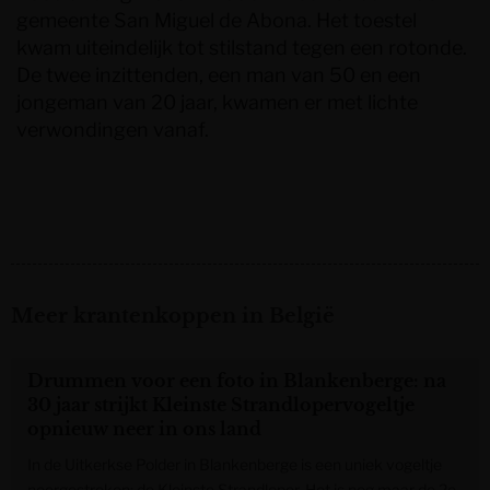
gemeente San Miguel de Abona. Het toestel
kwam uiteindelijk tot stilstand tegen een rotonde.
De twee inzittenden, een man van 50 en een
jongeman van 20 jaar, kwamen er met lichte
verwondingen vanaf.
Meer krantenkoppen in België
Drummen voor een foto in Blankenberge: na
30 jaar strijkt Kleinste Strandlopervogeltje
opnieuw neer in ons land
In de Uitkerkse Polder in Blankenberge is een uniek vogeltje
neergestreken: de Kleinste Strandloper. Het is nog maar de 2e