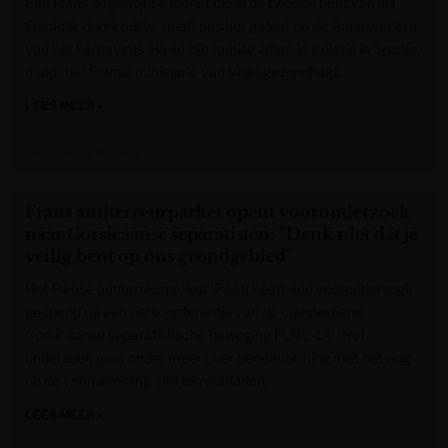
Een Frans-Argentijnse toerist die in de tweede helft van juli
Frankrijk doorkruiste, heeft positief getest op de Andesvariant
van het hantavirus. Hij en zijn familie zitten in isolatie in Spanje,
meldt het Franse ministerie van Volksgezondheid.
LEES MEER »
Het Laatste Nieuws
Frans antiterreurparket opent vooronderzoek
naar Corsicaanse separatisten: “Denk niet dat je
veilig bent op ons grondgebied”
Het Franse antiterreurparket (Pnat) heeft een vooronderzoek
geopend na een persconferentie van de clandestiene
Corsicaanse separatistische beweging FLNC-UC. Het
onderzoek gaat onder meer over bendevorming met het oog
op de voorbereiding van terreurdaden.
LEES MEER »