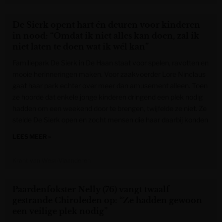
De Sierk opent hart én deuren voor kinderen
in nood: “Omdat ik niet alles kan doen, zal ik
niet laten te doen wat ik wél kan”
Familiepark De Sierk in De Haan staat voor spelen, ravotten en
mooie herinneringen maken. Voor zaakvoerder Lore Ninclaus
gaat haar park echter over meer dan amusement alleen. Toen
ze hoorde dat enkele jonge kinderen dringend een plek nodig
hadden om een weekend door te brengen, twijfelde ze niet. Ze
stelde De Sierk open en zocht mensen die haar daarbij konden
LEES MEER »
Krant van West-Vlaanderen
Paardenfokster Nelly (76) vangt twaalf
gestrande Chiroleden op: “Ze hadden gewoon
een veilige plek nodig”