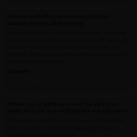
Iraanse voetballers worden Australische
staatsburgers na asielaanvraag
Fatemeh Pasandideh en Atefeh Ramezanisadeh, voormalige
speelsters van het Iraanse nationale vrouwenelftal, zijn na vijf
maanden Australisch staatsburger geworden, meldt ‘The
Australian’. Ze vroegen asiel aan nadat de oorlog tussen de VS,
Israël en Iran was uitgebroken.
LEES MEER »
Het Laatste Nieuws
Vrouw van 75 sterft op strand van De Panne
nadat ze in zee in moeilijkheden was gekomen
Op het strand van De Panne is een vrouw van 75 overleden
nadat redders haar uit zee hadden gehaald. Het is nog niet
duidelijk wat er precies is gebeurd.