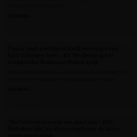
Europese banken’, meent hij.
LEES MEER »
De Tijd
Union heeft met Hervé Koffi vervanger van
Kjell Scherpen beet – KV Mechelen speelt
sterkhouder Redouane Halhal kwijt
De transfermarkt draait op volle toeren. In deze liveblog mist u
niets van alle nationaal en internationaal transfernieuws.
LEES MEER »
Het Laatste Nieuws
“Het behoud zou echt een stunt zijn”: RVC
Hoboken lijkt nu al een vogel voor de kat in
eerste provinciale