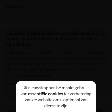
LEES MEER »
VRT NWS
Klassieke zakkenrollerstruc maakt terugkeer in
Spanje: vooral oudere en dronken toeristen
zijn de dupe
In Mallorca en verschillende andere Spaanse regio’s duikt een
bekende zakkenrollerstruc opnieuw op, die in de volksmond de
‘Ronaldinho-beroving’ wordt genoemd. Bewakingsbeelden
laten zien hoe een struikrover in Mallorca rond half zes ’s
ochtends een toerist berooft.
LEES MEER »
🍪 nieuwskoppen.be maakt gebruik
van
essentiële cookies
ter verbetering
Het Laatste Nieuws
van de website om u optimaal van
dienst te zijn.
Jongen (14) treft beide ouders dood aan op bed: