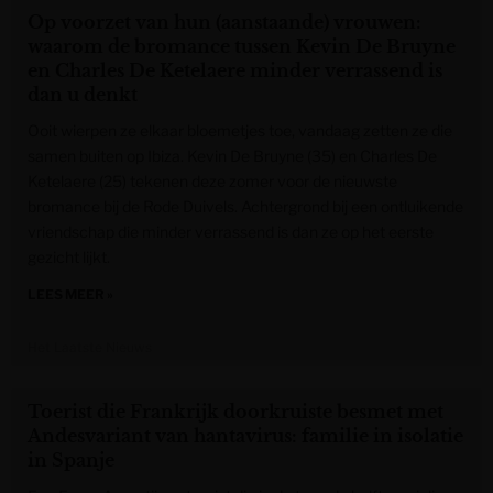
Op voorzet van hun (aanstaande) vrouwen:
waarom de bromance tussen Kevin De Bruyne
en Charles De Ketelaere minder verrassend is
dan u denkt
Ooit wierpen ze elkaar bloemetjes toe, vandaag zetten ze die
samen buiten op Ibiza. Kevin De Bruyne (35) en Charles De
Ketelaere (25) tekenen deze zomer voor de nieuwste
bromance bij de Rode Duivels. Achtergrond bij een ontluikende
vriendschap die minder verrassend is dan ze op het eerste
gezicht lijkt.
LEES MEER »
Het Laatste Nieuws
Toerist die Frankrijk doorkruiste besmet met
Andesvariant van hantavirus: familie in isolatie
in Spanje