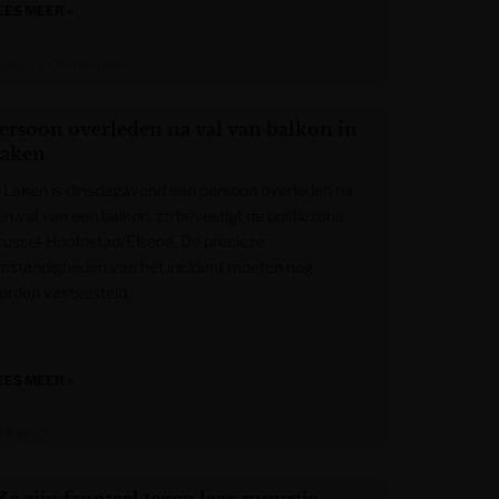
EES MEER »
azet van Antwerpen
ersoon overleden na val van balkon in
aken
n Laken is dinsdagavond een persoon overleden na
en val van een balkon, zo bevestigt de politiezone
russel-Hoofdstad/Elsene. De precieze
mstandigheden van het incident moeten nog
orden vastgesteld.
EES MEER »
RT NWS