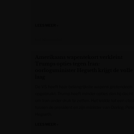
LEES MEER »
Het Nieuwsblad
Amerikaans wapentekort verkleint
Trumps opties tegen Iran:
oorlogsminister Hegseth krijgt de volle
laag
De VS heeft haar belangrijkste wapens grotendeels
opgebruikt. Trump heeft minder opties dan hij dacht
om Iran onder druk te zetten. Het leidde tot een clas
tussen de president en zijn minister van Oorlog, Pet
Hegseth.
LEES MEER »