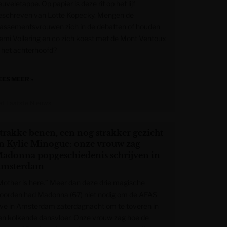
uveletappe. Op papier is deze rit op het lijf
eschreven van Lotte Kopecky. Mengen de
lassementsvrouwen zich in de debatten of houden
emi Vollering en co zich koest met de Mont Ventoux
n het achterhoofd?
EES MEER »
et Laatste Nieuws
trakke benen, een nog strakker gezicht
n Kylie Minogue: onze vrouw zag
adonna popgeschiedenis schrijven in
msterdam
Mother is here.” Meer dan deze drie magische
oorden had Madonna (67) niet nodig om de AFAS
ive in Amsterdam zaterdagnacht om te toveren in
en kolkende dansvloer. Onze vrouw zag hoe de