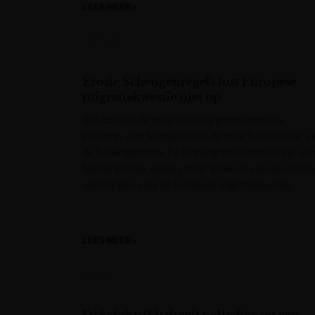
LEES MEER »
VRT NWS
Erosie Schengenregels lost Europese
migratiekwestie niet op
Dat Italië na de crisis in Ceuta grenscontroles
invoerde voor Spanje past in de structurele erosie v
de Schengenzone. De binnengrenscontroles zijn ee
handig politiek wapen, maar leiden af van duurzame
oplossingen voor de Europese migratiekwestie.
LEES MEER »
De Tijd