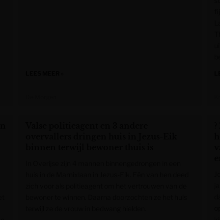
s
fi
L
T
u
b
LEES MEER »
L
De Morgen
K
in
Valse politieagent en 3 andere
?
overvallers dringen huis in Jezus-Eik
h
binnen terwijl bewoner thuis is
v
e
In Overijse zijn 4 mannen binnengedrongen in een
J
huis in de Marnixlaan in Jezus-Eik. Eén van hen deed
j
zich voor als politieagent om het vertrouwen van de
d
et
bewoner te winnen. Daarna doorzochten ze het huis
o
terwijl ze de vrouw in bedwang hielden.
k
en