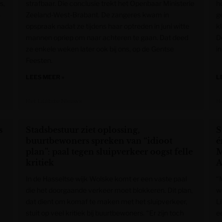
s,
strafbaar. Die conclusie trekt het Openbaar Ministerie
he
n
Zeeland-West-Brabant. De zangeres kwam in
g
opspraak nadat ze tijdens haar optreden in juni witte
k
mannen opriep om naar achteren te gaan. Dat deed
D
ze enkele weken later ook bij ons, op de Gentse
i
Feesten.
LEES MEER »
L
Het Laatste Nieuws
H
s
Stadsbestuur ziet oplossing,
S
buurtbewoners spreken van “idioot
é
plan”: paal tegen sluipverkeer oogst felle
M
kritiek
A
In de Hasseltse wijk Wolske komt er een vaste paal
“
die het doorgaande verkeer moet blokkeren. Dit plan,
w
dat dient om komaf te maken met het sluipverkeer,
L
stuit op veel kritiek bij buurtbewoners. “Er zijn toch
e