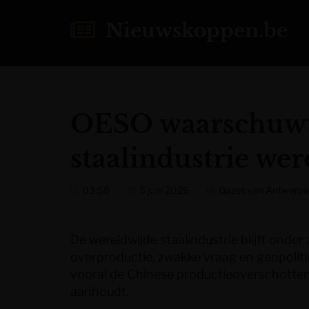
Nieuwskoppen.be
OESO waarschuwt 
staalindustrie wer
03:58
5 juni 2026
Gazet van Antwerp
De wereldwijde staalindustrie blijft onde
overproductie, zwakke vraag en geopoli
vooral de Chinese productieoverschotten e
aanhoudt.