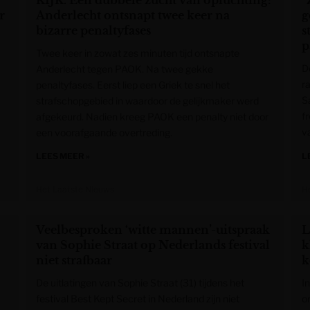
KIJK. Een dubbele zucht van opluchting:
“
r
Anderlecht ontsnapt twee keer na
g
bizarre penaltyfases
s
p
Twee keer in zowat zes minuten tijd ontsnapte
D
Anderlecht tegen PAOK. Na twee gekke
r
penaltyfases. Eerst liep een Griek te snel het
S
strafschopgebied in waardoor de gelijkmaker werd
f
afgekeurd. Nadien kreeg PAOK een penalty niet door
v
een voorafgaande overtreding.
LEES MEER »
L
Het Laatste Nieuws
H
Veelbesproken ‘witte mannen’-uitspraak
L
van Sophie Straat op Nederlands festival
k
niet strafbaar
k
De uitlatingen van Sophie Straat (31) tijdens het
I
festival Best Kept Secret in Nederland zijn niet
o