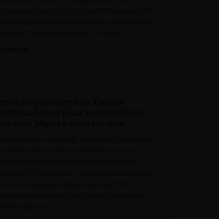
elfgegraven put in zijn tuin. In de HLN-podcast ‘De
roongetuigen’ blikt Shashia’s beste vriendin Frauke
erheyen (28) terug op de zaak. “Toen ik
EES MEER »
et Laatste Nieuws
erste bouwproject van Trumps
redesraad voor Gaza wordt militaire
ost voor Marokkaanse troepen
e vredesraad van Donald Trump heeft zijn eerste
ouwopdracht voor Gaza toegekend aan een
merikaanse onderneming. Het gaat niet om
oningen of infrastructuur voor de bevolking, maar
m een eenvoudige militaire post voor 150
arokkaanse militairen. Het contract is nog niet
finitief afgerond.