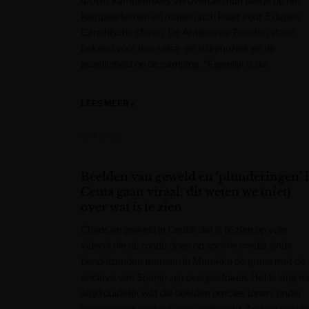
4.000 kampeerders veroverden hun plekje op het
kampeerterrein en maken zich klaar voor 3 dagen
Caraïbische sferen. De Antiliaanse Feesten staan
bekend voor hun salsa- en latinmuziek en de
gezelligheid op de camping. "Eigenlijk is de
LEES MEER »
VRT NWS
Beelden van geweld en ‘plunderingen’ 
Ceuta gaan viraal: dit weten we (niet)
over wat is te zien
Chaos en geweld in Ceuta: dat is te zien op vele
video’s die de ronde doen op sociale media sinds
tienduizenden mensen in Marokko de grens met de
enclave van Spanje zijn overgestoken. Het is lang ni
altijd duidelijk wát die beelden precies tonen, onder
meer omdat context vaak ontbreekt. Andere beeld