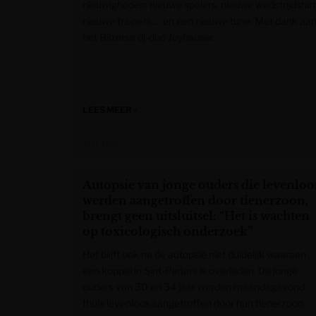
nieuwigheden: nieuwe spelers, nieuwe wedstrijdshirt
nieuwe trainers … en een nieuwe tune. Met dank aa
het Bilzerse dj-duo Joyhauser.
LEES MEER »
VRT NWS
Autopsie van jonge ouders die levenloo
werden aangetroffen door tienerzoon,
brengt geen uitsluitsel: “Het is wachten
op toxicologisch onderzoek”
Het blijft ook na de autopsie niet duidelijk waaraan
een koppel in Sint-Pieters is overleden. De jonge
ouders van 30 en 34 jaar werden maandagavond
thuis levenloos aangetroffen door hun tienerzoon.