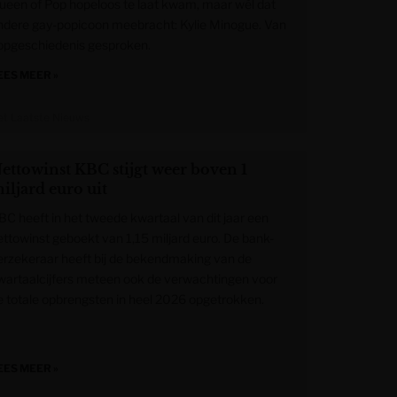
ueen of Pop hopeloos te laat kwam, maar wél dat
ndere gay-popicoon meebracht: Kylie Minogue. Van
opgeschiedenis gesproken.
EES MEER »
et Laatste Nieuws
ettowinst KBC stijgt weer boven 1
iljard euro uit
BC heeft in het tweede kwartaal van dit jaar een
ettowinst geboekt van 1,15 miljard euro. De bank-
erzekeraar heeft bij de bekendmaking van de
wartaalcijfers meteen ook de verwachtingen voor
e totale opbrengsten in heel 2026 opgetrokken.
EES MEER »