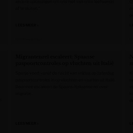
andere oplossingen om ons niet van onze leefwereld
Q
af te sluiten.”
a
p
LEES MEER »
L
Het Nieuwsblad
H
Migrantenrel escaleert: Spaanse
N
paspoortcontroles op vluchten uit Italië
m
Spanje voert vanaf de nacht van vrijdag op zaterdag
K
paspoortcontroles in op vluchten en vaarten uit Italië.
n
Daarmee escaleert de Spaans-Italiaanse rel over
v
migratie.
k
h
d
e
LEES MEER »
L