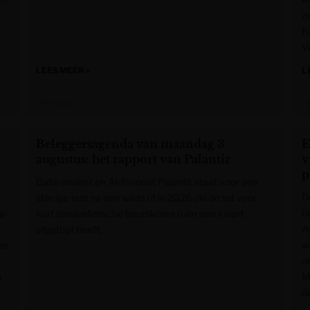
z
K
V
LEES MEER »
L
VRT NWS
H
Beleggersagenda van maandag 3
E
augustus: het rapport van Palantir
v
p
Data-analyst en AI-favoriet Palantir staat voor een
D
stevige test na een wilde rit in 2026 die de tot voor
b
e-
kort stratosferische beurskoers ruim een kwart
A
afgetopt heeft.
w
en
o
M
n
de