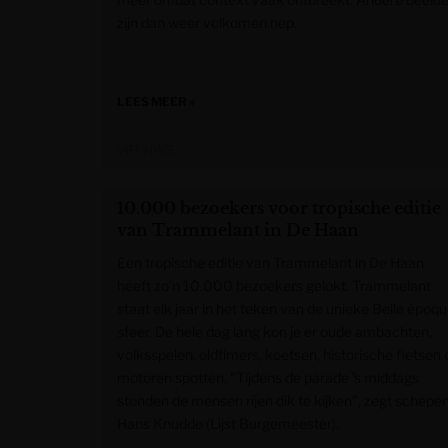
zijn dan weer volkomen nep.
LEES MEER »
VRT NWS
10.000 bezoekers voor tropische editie
van Trammelant in De Haan
Een tropische editie van Trammelant in De Haan
heeft zo’n 10.000 bezoekers gelokt. Trammelant
staat elk jaar in het teken van de unieke Belle époqu
sfeer. De hele dag lang kon je er oude ambachten,
volksspelen, oldtimers, koetsen, historische fietsen 
motoren spotten. "Tijdens de parade ’s middags
stonden de mensen rijen dik te kijken", zegt schepe
Hans Knudde (Lijst Burgemeester).