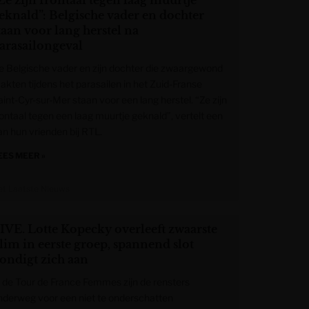
Ze zijn frontaal tegen laag muurtje
eknald”: Belgische vader en dochter
taan voor lang herstel na
arasailongeval
e Belgische vader en zijn dochter die zwaargewond
aakten tijdens het parasailen in het Zuid-Franse
aint-Cyr-sur-Mer staan voor een lang herstel. “Ze zijn
rontaal tegen een laag muurtje geknald”, vertelt een
an hun vrienden bij RTL.
EES MEER »
et Laatste Nieuws
IVE. Lotte Kopecky overleeft zwaarste
lim in eerste groep, spannend slot
ondigt zich aan
n de Tour de France Femmes zijn de rensters
nderweg voor een niet te onderschatten