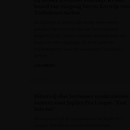
Dj Sebsky (15) draait volledige set aan
boord van vliegtuig boven Kortrijk voo
Turbulence Airfest
De 15-jarige dj Sebsky, die amper twee weken
geleden nog mocht draaien op Tomorrowland
Belgium 2026, zal een volledige dj-set draaien aan
boord van een vliegtuigje. De actie geldt als
marketingstunt voor het evenement Turbulence
Airfest.
LEES MEER »
VRT NWS
Bilzers dj-duo Joyhauser maakt nieuwe
anthem voor Jupiler Pro League: “Een
hele eer”
Dit weekend rolt de bal opnieuw in de Jupiler Pro
League. Een nieuw seizoen betekent veel