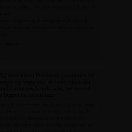
taat sinds kort een piano, waar klanten hun talenten
jn kunnen stellen. “We wisten meteen: dit is iets voor
auwe!”
he post Klanten van Jumbo kunnen zich nu ook
itleven op de piano: “Waarom? Waarom niet is een
etere
EES MEER »
rant van West-Vlaanderen
 Zij wou alleen Pokémon-poppetjes, hij
oopte op wurgseks: de beste vriendin
an Frauke werd verkracht, vermoord
n begraven in een tuin
ohnny Van den Broeck lokte Shashia Moreau negen
aar geleden naar zijn appartement, met de belofte
at ze gratis Pokémon-poppetjes mocht komen
phalen. Hij verkrachtte het meisje, wurgde haar en
ieperde haar naakt en vastgebonden in een