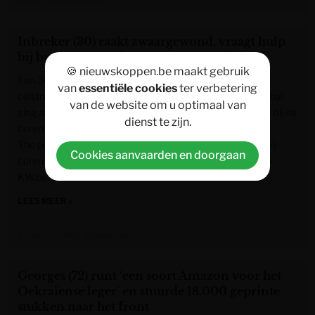
Gazet van Antwerpen
Inbreker (30) raakt zwaargewond, vraagt hulp
bij buren en wordt geklist: 18 maanden cel
🍪 nieuwskoppen.be maakt gebruik
Een 30-jarige Duitser is veroordeeld tot een effectieve
van
essentiële cookies
ter verbetering
celstraf van 18 maanden voor twee woninginbraken. De bal
van de website om u optimaal van
ging aan het rollen toen Aaron U. zwaargewond aanbelde bij de
dienst te zijn.
buren.
The post Inbreker (30) raakt zwaargewond, vraagt hulp bij
Cookies aanvaarden en doorgaan
buren en wordt geklist: 18 maanden cel appeared first on
KW.be.
LEES MEER »
Krant van West-Vlaanderen
Georges (72) runt ‘een soort Amazon voor het
Oekraïense leger’ en stuurde 18.000 geprinte
stukken naar het front