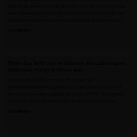
kast, en de week erna mag de maker van dat boek hetzelfde
doen. Vandaag kiest Sara De Brito Faustino voor ‘Studio’ van
het Zwitsers-Duitse kunstenaarsduo Cortis & Sonderegger.
LEES MEER »
De Tijd
Meer dan helft van werklozen die uitkeringen
verliezen, vraagt leefloon aan
Van de ruim 99.000 mensen die dit jaar hun
werkloosheidsuitkering geschrapt zagen, heeft 53 procent
een leefloon aangevraagd bij het lokale OCMW. De regering-
De Wever dacht dat slechts één op de drie dat zou doen.
LEES MEER »
De Tijd