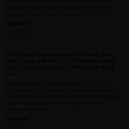
Franse regerende wereldkampioen en zijn copiloot Julien
Ingrassia konden zelf het voertuig verlaten en werden bij
bewustzijn afgevoerd naar het ziekenhuis.
LEES MEER »
Het Nieuwsblad
2026 is goed op weg naar triest record: deze
zomer ging al dubbel zoveel Europese natuur
in vlammen op als in dezelfde periode vorig
jaar
Dit jaar brandde er in de Europese Unie al zo’n 473.000
hectare natuur af, wat neerkomt op ongeveer een derde van
Vlaanderen. Alleen al in de maand juli ging 346.000 hectare in
vlammen op. 2026 is daarmee op weg om een triest
recordjaar te worden.
LEES MEER »