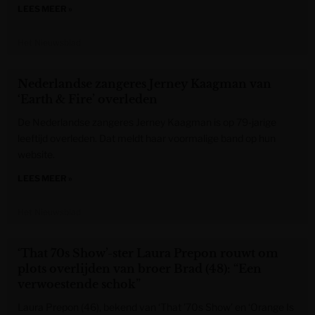
LEES MEER »
Het Nieuwsblad
Nederlandse zangeres Jerney Kaagman van
‘Earth & Fire’ overleden
De Nederlandse zangeres Jerney Kaagman is op 79-jarige
leeftijd overleden. Dat meldt haar voormalige band op hun
website.
LEES MEER »
Het Nieuwsblad
‘That 70s Show’-ster Laura Prepon rouwt om
plots overlijden van broer Brad (48): “Een
verwoestende schok”
Laura Prepon (46), bekend van ‘That ’70s Show’ en ‘Orange Is