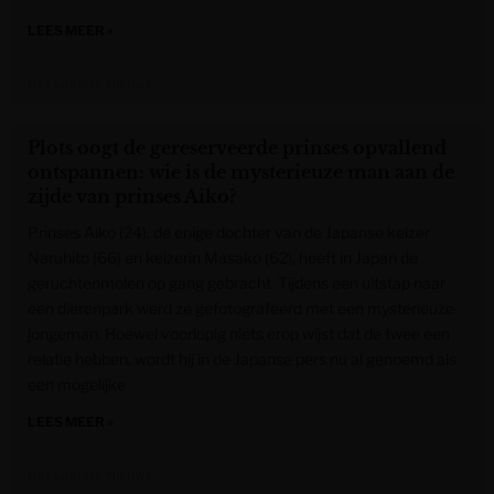
LEES MEER »
Het Laatste Nieuws
Plots oogt de gereserveerde prinses opvallend
ontspannen: wie is de mysterieuze man aan de
zijde van prinses Aiko?
Prinses Aiko (24), de enige dochter van de Japanse keizer
Naruhito (66) en keizerin Masako (62), heeft in Japan de
geruchtenmolen op gang gebracht. Tijdens een uitstap naar
een dierenpark werd ze gefotografeerd met een mysterieuze
jongeman. Hoewel voorlopig niets erop wijst dat de twee een
relatie hebben, wordt hij in de Japanse pers nu al genoemd als
een mogelijke
LEES MEER »
Het Laatste Nieuws