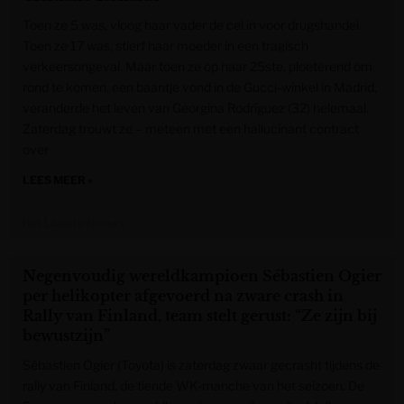
Toen ze 5 was, vloog haar vader de cel in voor drugshandel.
Toen ze 17 was, stierf haar moeder in een tragisch
verkeersongeval. Maar toen ze op haar 25ste, ploeterend om
rond te komen, een baantje vond in de Gucci-winkel in Madrid,
veranderde het leven van Georgina Rodríguez (32) helemaal.
Zaterdag trouwt ze – meteen met een hallucinant contract
over
LEES MEER »
Het Laatste Nieuws
Negenvoudig wereldkampioen Sébastien Ogier
per helikopter afgevoerd na zware crash in
Rally van Finland, team stelt gerust: “Ze zijn bij
bewustzijn”
Sébastien Ogier (Toyota) is zaterdag zwaar gecrasht tijdens de
rally van Finland, de tiende WK-manche van het seizoen. De