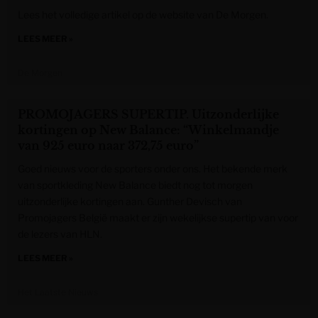
Lees het volledige artikel op de website van De Morgen.
LEES MEER »
De Morgen
PROMOJAGERS SUPERTIP. Uitzonderlijke
kortingen op New Balance: “Winkelmandje
van 925 euro naar 372,75 euro”
Goed nieuws voor de sporters onder ons. Het bekende merk
van sportkleding New Balance biedt nog tot morgen
uitzonderlijke kortingen aan. Gunther Devisch van
Promojagers België maakt er zijn wekelijkse supertip van voor
de lezers van HLN.
LEES MEER »
Het Laatste Nieuws