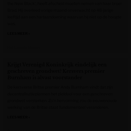
the New Black’, heeft afscheid moeten nemen van haar broer
Brad. Hij overleed vorige maand onverwacht op 48-jarige
leeftijd aan een hartaandoening waarvan hij niet op de hoogte
was.
LEES MEER »
Het Laatste Nieuws
Krijgt Verenigd Koninkrijk eindelijk een
geschreven grondwet? Kersvers premier
Burnham is alvast voorstander
De kersverse Britse premier Andy Burnham vindt dat zijn
decentralisatieplannen het pleidooi voor een geschreven
grondwet versterken. Zo’n hervorming zou de eeuwenoude
werking van de Britse staat fundamenteel veranderen.
LEES MEER »