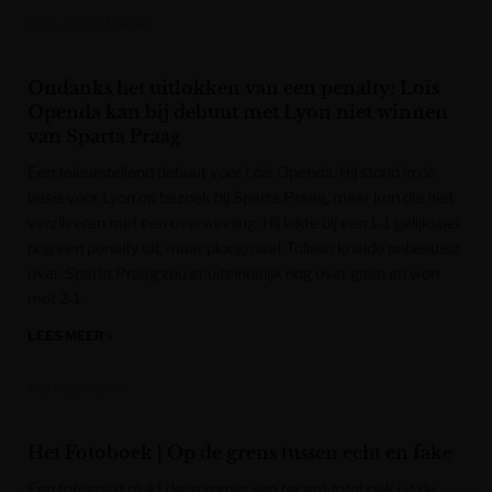
Het Laatste Nieuws
Ondanks het uitlokken van een penalty: Loïs
Openda kan bij debuut met Lyon niet winnen
van Sparta Praag
Een teleurstellend debuut voor Loïs Openda. Hij stond in de
basis voor Lyon op bezoek bij Sparta Praag, maar kon die niet
verzilveren met een overwinning. Hij lokte bij een 1-1 gelijkspel
nog een penalty uit, maar ploegmaat Tolisso knalde onbesuisd
over. Sparta Praag zou er uiteindelijk nog over gaan en won
met 2-1.
LEES MEER »
Het Nieuwsblad
Het Fotoboek | Op de grens tussen echt en fake
Een fotograaf plukt deze zomer een recent fotoboek uit de