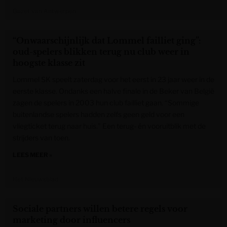
Gazet van Antwerpen
“Onwaarschijnlijk dat Lommel failliet ging”:
oud-spelers blikken terug nu club weer in
hoogste klasse zit
Lommel SK speelt zaterdag voor het eerst in 23 jaar weer in de
eerste klasse. Ondanks een halve finale in de Beker van België
zagen de spelers in 2003 hun club failliet gaan. “Sommige
buitenlandse spelers hadden zelfs geen geld voor een
vliegticket terug naar huis.” Een terug- én vooruitblik met de
strijders van toen.
LEES MEER »
Het Nieuwsblad
Sociale partners willen betere regels voor
marketing door influencers