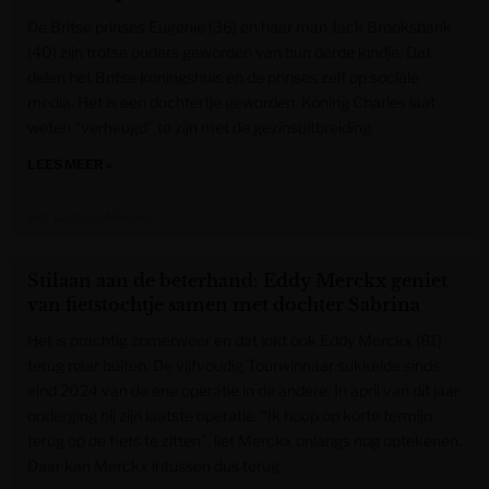
De Britse prinses Eugenie (36) en haar man Jack Brooksbank
(40) zijn trotse ouders geworden van hun derde kindje. Dat
delen het Britse koningshuis en de prinses zelf op sociale
media. Het is een dochtertje geworden. Koning Charles laat
weten “verheugd” te zijn met de gezinsuitbreiding.
LEES MEER »
Het Laatste Nieuws
Stilaan aan de beterhand: Eddy Merckx geniet
van fietstochtje samen met dochter Sabrina
Het is prachtig zomerweer en dat lokt ook Eddy Merckx (81)
terug naar buiten. De vijfvoudig Tourwinnaar sukkelde sinds
eind 2024 van de ene operatie in de andere. In april van dit jaar
onderging hij zijn laatste operatie. “Ik hoop op korte termijn
terug op de fiets te zitten”, liet Merckx onlangs nog optekenen.
Daar kan Merckx intussen dus terug