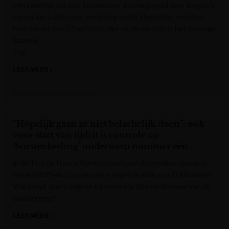
een zwientje ant spit. Tussendoor draaiorgelspel door Belgisch
kampioen Ludo Leper en de dag wordt afgesloten met een
liveconcert van 2 The Limits, het muzikale duo uit het naburige
Stavele.
The
LEES MEER »
Krant van West-Vlaanderen
“Hopelijk gaan ze niet belachelijk doen”: ook
voor start van tijdrit is controle op
‘borstenbedrog’ onderwerp nummer één
In de Tour de France Femmes springen de rensters vandaag
op de tijdritfiets voor een race tegen de klok van 21 kilometer.
Wie houdt specialiste en topfavoriete Marlen Reusser van de
overwinning?
LEES MEER »