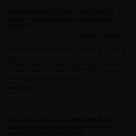
Alcatraz bereikt zijn limiet, maar niet zijn
ambitie: “Alles wordt groter, de sfeer blijft
dezelfde”
Alcatraz Open Air is toe aan zijn achttiende editie en maakt
zich op voor opnieuw vier dagen onvervalste metal. Van 6 tot
en met 9 augustus verandert de Lange Munte opnieuw in het
epicentrum van de internationale metalscene. Met een
indrukwekkende affiche, een spectaculaire deathride en een
volledig cashless betaalsysteem blijft het festival vernieuwen.
Toch draait het volgens de organisatie,
LEES MEER »
Krant van West-Vlaanderen
Britse prinses Eugenie verwelkomt derde
kindje op vakantie in Portugal: “Meer dan
verliefd op onze kleine meid”