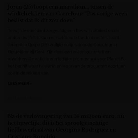
Joren (25) loopt een marathon… tussen de
winkelrekken van Carrefour: “Pas vorige week
beslist dat ik dit zou doen”
Terwijl de ene klant zorgvuldig een fles wijn uitkiest en de
andere twijfelt tussen verschillende tandenborstels, loopt
Joren Van Dorpe (25) vrolijk rondjes door de Carrefour in
Oostakker bij Gent. Zijn doel: een volledige marathon
afwerken. De actie is een ludieke promostunt voor Planet B,
het bedrijf waar hij werkt en waarvan de producten voortaan
ook in de rekken van
LEES MEER »
Het Laatste Nieuws
Na de verlovingsring van 14 miljoen euro, nu
het huwelijk: dit is het sprookjesachtige
liefdesverhaal van Georgina Rodríguez en
Cristiano Ronaldo