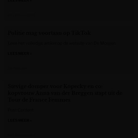
LEES MEER »
Het Nieuwsblad
Politie mag voortaan op TikTok
Lees het volledige artikel op de website van De Morgen.
LEES MEER »
De Morgen
Stevige domper voor Kopecky en co:
kopvrouw Anna van der Breggen stapt uit de
Tour de France Femmes
Post Content
LEES MEER »
Het Nieuwsblad