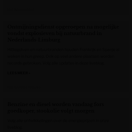
Het Nieuwsblad
Ontmijningsdienst opgeroepen na mogelijke
vondst explosieven bij natuurbrand in
Nederlands-Limburg
Hittegolven en natuurbranden houden Frankrijk en Spanje al
weken in hun greep. Ook op veel andere plaatsen worden
records gebroken. Volg alle updates in deze liveblog.
LEES MEER »
Het Laatste Nieuws
Benzine en diesel worden vandaag fors
goedkoper, stookolie volgt morgen
Volg alle ontwikkelingen over de energieprijzen in onze
liveblog.