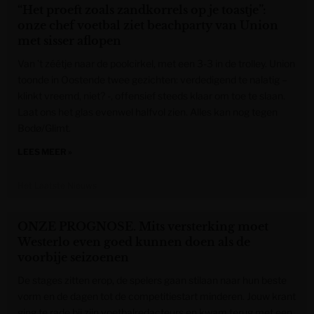
“Het proeft zoals zandkorrels op je toastje”:
onze chef voetbal ziet beachparty van Union
met sisser aflopen
Van ’t zéétje naar de poolcirkel, met een 3-3 in de trolley. Union
toonde in Oostende twee gezichten: verdedigend te nalatig –
klinkt vreemd, niet? -, offensief steeds klaar om toe te slaan.
Laat ons het glas evenwel halfvol zien. Alles kan nog tegen
Bodø/Glimt.
LEES MEER »
Het Laatste Nieuws
ONZE PROGNOSE. Mits versterking moet
Westerlo even goed kunnen doen als de
voorbije seizoenen
De stages zitten erop, de spelers gaan stilaan naar hun beste
vorm en de dagen tot de competitiestart minderen. Jouw krant
ging te rade bij zijn voetbalredacteurs en kwam terug met een