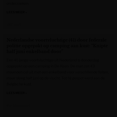
onderzoeken.
LEES MEER »
VRT NWS
Nederlandse voortvluchtige (41) door federale
politie opgepakt op camping aan kust: “Knipte
half juni enkelband door”
Een 41-jarige voortvluchtige uit Nederland is donderdag
opgepakt op een camping in De Haan. De man zat 43
maanden cel uit met een enkelband voor verschillende feiten,
maar sloeg half juni op de vlucht. Tot hij gespot werd aan de
Belgische kust.
LEES MEER »
Het Nieuwsblad