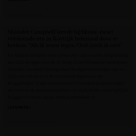
Het Laatste Nieuws
Shandre Campbell leerde bij blauw-zwart
voldoende om in Kortrijk helemaal door te
breken: “Als ik scoor tegen Club juich ik niet”
KV Kortrijk betaalde deze zomer een uitzonderlijk hoog bedrag
aan Club Brugge voor de 21-jarige Zuid-Afrikaanse flankspeler
Shandre Campbell. Vrijdag staat hij uitgerekend tegen zijn ex-
club voor het eerst in de competitie tegenover de
Bruggelingen. In zijn thuisland werd Campbell aangekondigd
als een van de grootste talenten van Zuid-Afrika, maar bij Club
Brugge kon hij die status nooit waarmaken. In
LEES MEER »
Krant van West-Vlaanderen