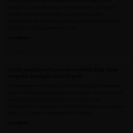
Er komt stilaan meer duidelijkheid over een deel van de
kampen van de failliete organisator Free-Time. De meeste
kampen met overnachtingen gaan door of worden
terugbetaald, terwijl de dagkampen georganiseerd door Free-
Time zelf voorlopig geblokkeerd zijn.
LEES MEER »
Het Nieuwsblad
Gezin ongedeerd na rookontwikkeling door
vergeten kookpot in Ledegem
De brandweer werd zondag rond het middaguur opgeroepen
naar de Sint-Eloois-Winkelstraat in Ledegem. Daar was in een
woning een potje te lang op het vuur blijven staan.
The post Gezin ongedeerd na rookontwikkeling door vergeten
kookpot in Ledegem appeared first on KW.be.
LEES MEER »