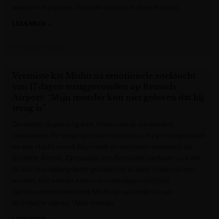
weken in hun greep. Volg alle updates in deze liveblog.
LEES MEER »
Het Laatste Nieuws
Vermiste kat Mishu na emotionele zoektocht
van 17 dagen teruggevonden op Brussels
Airport: “Mijn moeder kon niet geloven dat hij
terug is”
Zeventien dagen lang leek Mishu van de aardbodem
verdwenen. De tienjarige kater ontsnapte uit zijn transportkooi
na een vlucht vanuit Roemenië en verdween spoorloos op
Brussels Airport. Zijn baasje, een Brusselse weduwe voor wie
de kat haar belangrijkste gezelschap is, bleef hopen op een
wonder. Dat wonder kwam er maandagavond toen
luchthavenmedewerkers Mishu terugvonden in een
technische ruimte. “Mijn moeder