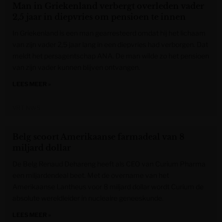
Man in Griekenland verbergt overleden vader
2,5 jaar in diepvries om pensioen te innen
In Griekenland is een man gearresteerd omdat hij het lichaam
van zijn vader 2,5 jaar lang in een diepvries had verborgen. Dat
meldt het persagentschap ANA. De man wilde zo het pensioen
van zijn vader kunnen blijven ontvangen.
LEES MEER »
VRT NWS
Belg scoort Amerikaanse farmadeal van 8
miljard dollar
De Belg Renaud Dehareng heeft als CEO van Curium Pharma
een miljardendeal beet. Met de overname van het
Amerikaanse Lantheus voor 8 miljard dollar wordt Curium de
absolute wereldleider in nucleaire geneeskunde.
LEES MEER »