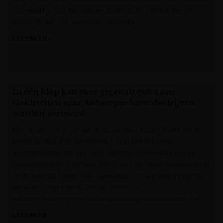
voorspelling voor het seizoen 2026-2027. Ontdek hier de
plaats die we voor Westerlo voorspellen.
LEES MEER »
Het Nieuwsblad
In één klap kan twee gigawatt extra aan
elektriciteit naar Antwerpse havenbedrijven
worden vervoerd
Met de afronding van het Brabo-project tussen Zandvliet in
België en Rilland in Nederland, is er in één klap een
transportcapaciteit van twee gigawatt bijgekomen op ons
elektriciteitsnet. “Hiermee wordt het voor industriebedrijven in
de Antwerpse haven veel makkelijker om aan elektriciteit te
geraken”, zegt Valerie Darose, hoofd van
infrastructuurprojecten bij hoogspanningsnetbeheerder Elia.
LEES MEER »