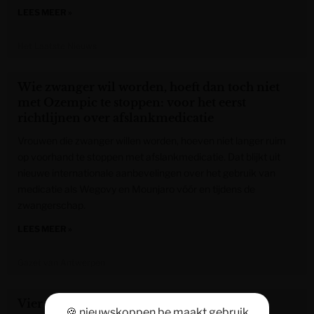
LEES MEER »
Het Laatste Nieuws
Wie zwanger wil worden, hoeft dan toch niet
met Ozempic te stoppen: voor het eerst
richtlijnen over afslankmedicatie
Vrouwen die zwanger willen worden, hoeven niet langer ruim
op voorhand te stoppen met afslankmedicatie. Dat blijkt uit
nieuwe internationale aanbevelingen over het gebruik van
medicatie als Wegovy en Mounjaro vóór en tijdens de
zwangerschap.
LEES MEER »
Gazet van Antwerpen
Vier gynaecologen van AZ Oostende
🍪 nieuwskoppen.be maakt gebruik