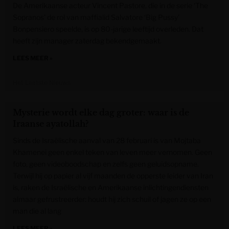
De Amerikaanse acteur Vincent Pastore, die in de serie ‘The
Sopranos’ de rol van maffialid Salvatore ‘Big Pussy’
Bonpensiero speelde, is op 80-jarige leeftijd overleden. Dat
heeft zijn manager zaterdag bekendgemaakt.
LEES MEER »
Het Laatste Nieuws
Mysterie wordt elke dag groter: waar is de
Iraanse ayatollah?
Sinds de Israëlische aanval van 28 februari is van Mojtaba
Khamenei geen enkel teken van leven meer vernomen. Geen
foto, geen videoboodschap en zelfs geen geluidsopname.
Terwijl hij op papier al vijf maanden de opperste leider van Iran
is, raken de Israëlische en Amerikaanse inlichtingendiensten
almaar gefrustreerder: houdt hij zich schuil of jagen ze op een
man die al lang
LEES MEER »