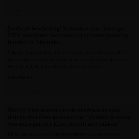
De Tijd
Jordanië beschuldigt Infantino van chantage,
FIFA-voorzitter zou vandaag crisisvergadering
houden in Marokko
Volgens meerdere berichten in de pers heeft FIFA-voorzitter
Gianni Infantino voor woensdag een crisisvergadering van de
Wereldvoetbalbond in Marokko bijeengeroepen.
LEES MEER »
Gazet van Antwerpen
Melvin Florissoone combineert passie voor
duiven met druk gezinsleven: “Zonder de steun
van mijn partner Elyse zou dit niet lukken”
De duivensport werd onlangs geteisterd door de extreme