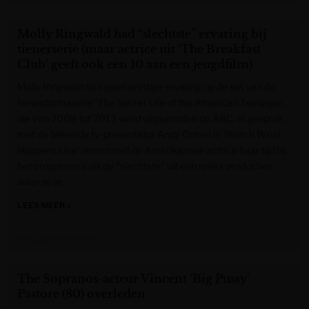
Molly Ringwald had “slechtste” ervaring bij
tienerserie (maar actrice uit ‘The Breakfast
Club’ geeft ook een 10 aan een jeugdfilm)
Molly Ringwald had geen prettige ervaring op de set van de
tienerdramaserie ‘The Secret Life of the American Teenager’,
die van 2008 tot 2013 werd uitgezonden op ABC. In gesprek
met de bekende tv-presentator Andy Cohen in ‘Watch What
Happens Live’ omschreef de Amerikaanse actrice haar tijd bij
het programma als de “slechtste” uit een reeks producties
waar ze in
LEES MEER »
Het Laatste Nieuws
The Sopranos-acteur Vincent ‘Big Pussy’
Pastore (80) overleden