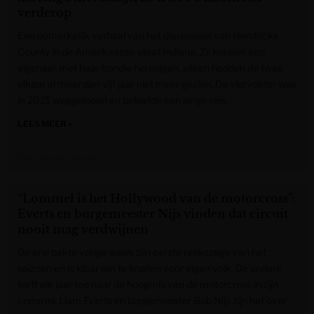
verderop
Een opmerkelijk verhaal van het dierenasiel van Hendricks
County in de Amerikaanse staat Indiana. Zij konden een
eigenaar met haar hondje herenigen, alleen hadden de twee
elkaar al meer dan vijf jaar niet meer gezien. De viervoeter was
in 2021 weggelopen en beleefde een lange reis.
LEES MEER »
Het Laatste Nieuws
“Lommel is het Hollywood van de motorcross”:
Everts en burgemeester Nijs vinden dat circuit
nooit mag verdwijnen
De ene pakte vorige week zijn eerste reekszege van het
seizoen en is klaar om te knallen voor eigen volk. De andere
leeft elk jaar toe naar de hoogmis van de motorcross in zijn
Lommel. Liam Everts en burgemeester Bob Nijs zijn het over