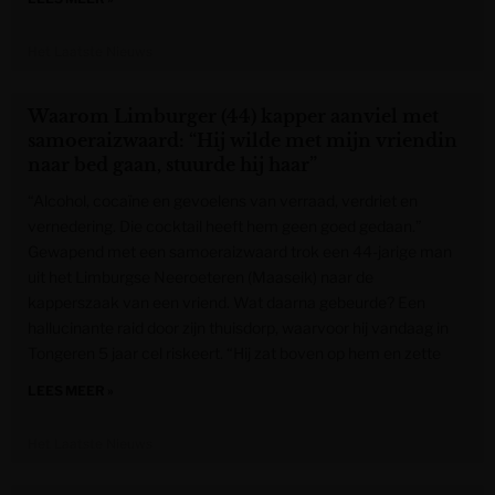
Het Laatste Nieuws
Waarom Limburger (44) kapper aanviel met
samoeraizwaard: “Hij wilde met mijn vriendin
naar bed gaan, stuurde hij haar”
“Alcohol, cocaïne en gevoelens van verraad, verdriet en
vernedering. Die cocktail heeft hem geen goed gedaan.”
Gewapend met een samoeraizwaard trok een 44-jarige man
uit het Limburgse Neeroeteren (Maaseik) naar de
kapperszaak van een vriend. Wat daarna gebeurde? Een
hallucinante raid door zijn thuisdorp, waarvoor hij vandaag in
Tongeren 5 jaar cel riskeert. “Hij zat boven op hem en zette
LEES MEER »
Het Laatste Nieuws