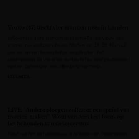
Het Nieuwsblad
Vrouw (47) steekt vier mannen neer in Londen
In Covent Garden in Londen heeft een 47-jarige vrouw vier
mannen neergestoken. De slachtoffers zijn 34, 39, 42 en 52
jaar oud en werden ter plaatse aangetroffen met
steekwonden. De vrouw kon kort na het incident gearresteerd
worden. Dat melden verschillende Britse media.
LEES MEER »
Gazet van Antwerpen
LIVE. “Andere ploegen zullen er een sprint van
moeten maken”: Wout van Aert legt focus op
het behouden van de leiderstrui
Wout van Aert lijkt onklopbaar in de Ronde van Denemarken.