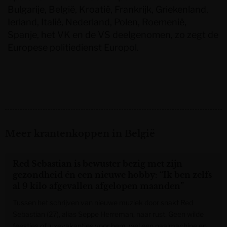
Bulgarije, België, Kroatië, Frankrijk, Griekenland,
Ierland, Italië, Nederland, Polen, Roemenië,
Spanje, het VK en de VS deelgenomen, zo zegt de
Europese politiedienst Europol.
Meer krantenkoppen in België
Red Sebastian is bewuster bezig met zijn
gezondheid én een nieuwe hobby: “Ik ben zelfs
al 9 kilo afgevallen afgelopen maanden”
Tussen het schrijven van nieuwe muziek door snakt Red
Sebastian (27), alias Seppe Herreman, naar rust. Geen wilde
feestjes of luxevakanties voor hem, wel een naaimachine en