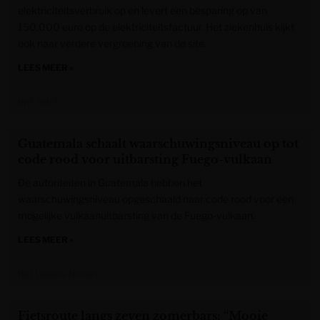
elektriciteitsverbruik op en levert een besparing op van
150.000 euro op de elektriciteitsfactuur. Het ziekenhuis kijkt
ook naar verdere vergroening van de site.
LEES MEER »
VRT NWS
Guatemala schaalt waarschuwingsniveau op tot
code rood voor uitbarsting Fuego-vulkaan
De autoriteiten in Guatemala hebben het
waarschuwingsniveau opgeschaald naar code rood voor een
mogelijke vulkaanuitbarsting van de Fuego-vulkaan.
LEES MEER »
Het Laatste Nieuws
Fietsroute langs zeven zomerbars: “Mooie