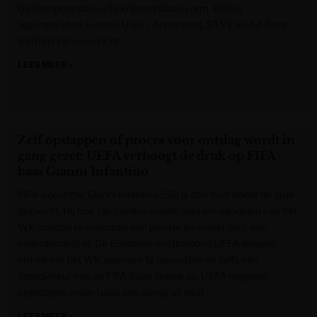
De Europese play-offs krijgen stilaan vorm. Welke
tegenstanders kunnen Union, Anderlecht, STVV en AA Gent
treffen? Een overzicht.
LEES MEER »
Het Nieuwsblad
Zelf opstappen of proces voor ontslag wordt in
gang gezet: UEFA verhoogt de druk op FIFA-
baas Gianni Infantino
FIFA-voorzitter Gianni Infantino (56) is dan toch onder de druk
gezwicht. Hij trok zijn controversiële plan om aandelen van het
WK voetbal te verkopen aan private investeerders, een
miljardendeal, in. De Europese voetbalbond UEFA dreigde
ermee om het WK unaniem te boycotten en zelfs een
topadviseur van de FIFA-baas stapte op. UEFA reageert
opgetogen, maar haalt ook stevig uit naar
LEES MEER »