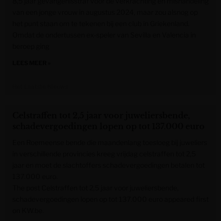
8,5 jaar gevangenisstraf voor de verkrachting en mishandeling
van een jonge vrouw in augustus 2024, maar zou alsnog op
het punt staan om te tekenen bij een club in Griekenland.
Omdat de ondertussen ex-speler van Sevilla en Valencia in
beroep ging
LEES MEER »
Het Laatste Nieuws
Celstraffen tot 2,5 jaar voor juweliersbende,
schadevergoedingen lopen op tot 137.000 euro
Een Roemeense bende die maandenlang toesloeg bij juweliers
in verschillende provincies kreeg vrijdag celstraffen tot 2,5
jaar en moet de slachtoffers schadevergoedingen betalen tot
137.000 euro.
The post Celstraffen tot 2,5 jaar voor juweliersbende,
schadevergoedingen lopen op tot 137.000 euro appeared first
on KW.be.