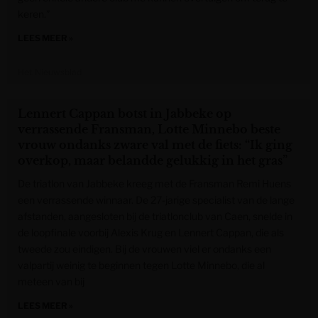
keren.”
LEES MEER »
Het Nieuwsblad
Lennert Cappan botst in Jabbeke op
verrassende Fransman, Lotte Minnebo beste
vrouw ondanks zware val met de fiets: “Ik ging
overkop, maar belandde gelukkig in het gras”
De triatlon van Jabbeke kreeg met de Fransman Remi Huens
een verrassende winnaar. De 27-jarige specialist van de lange
afstanden, aangesloten bij de triatlonclub van Caen, snelde in
de loopfinale voorbij Alexis Krug en Lennert Cappan, die als
tweede zou eindigen. Bij de vrouwen viel er ondanks een
valpartij weinig te beginnen tegen Lotte Minnebo, die al
meteen van bij
LEES MEER »