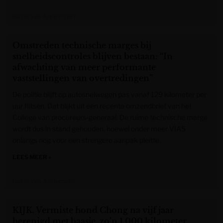
Gazet van Antwerpen
Omstreden technische marges bij
snelheidscontroles blijven bestaan: “In
afwachting van meer performante
vaststellingen van overtredingen”
De politie blijft op autosnelwegen pas vanaf 129 kilometer per
uur flitsen. Dat blijkt uit een recente omzendbrief van het
College van procureurs-generaal. De ruime technische marge
wordt dus in stand gehouden, hoewel onder meer VIAS
onlangs nog voor een strengere aanpak pleitte.
LEES MEER »
Gazet van Antwerpen
KIJK. Vermiste hond Chong na vijf jaar
herenigd met baasje, zo’n 1.000 kilometer