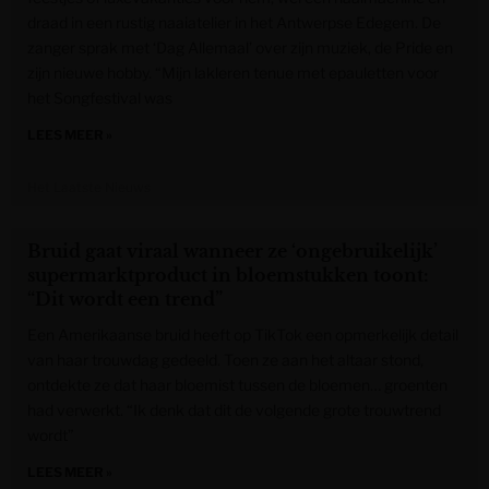
draad in een rustig naaiatelier in het Antwerpse Edegem. De
zanger sprak met ‘Dag Allemaal’ over zijn muziek, de Pride en
zijn nieuwe hobby. “Mijn lakleren tenue met epauletten voor
het Songfestival was
LEES MEER »
Het Laatste Nieuws
Bruid gaat viraal wanneer ze ‘ongebruikelijk’
supermarktproduct in bloemstukken toont:
“Dit wordt een trend”
Een Amerikaanse bruid heeft op TikTok een opmerkelijk detail
van haar trouwdag gedeeld. Toen ze aan het altaar stond,
ontdekte ze dat haar bloemist tussen de bloemen… groenten
had verwerkt. “Ik denk dat dit de volgende grote trouwtrend
wordt”
LEES MEER »