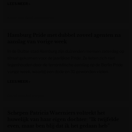
LEES MEER »
Krant van West-Vlaanderen
Hamburg Pride met dubbel zoveel agenten na
aanslag van vorige week
In de Duitse stad Hamburg zijn duizenden mensen zaterdag op
straat gekomen voor de jaarlijkse Pride. Ze lieten zich niet
tegenhouden door de terroristische aanslag op de Berlin Pride
vorige week, waarbij een dode en 31 gewonden vielen.
LEES MEER »
Gazet van Antwerpen
Schepen Patricia Waerniers voltrekt het
huwelijk van haar eigen dochter: “Ik twijfelde
even, maar ben blij dat ik het gedaan heb”