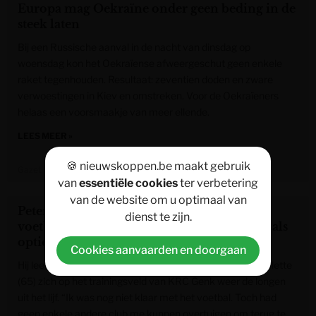
Europa mag Oekraïne onder geen beding in de
steek laten
Bij een Russische aanval in de nacht van dinsdag op
woensdag kon het Oekraïense afweergeschut geen enkele
raket tegenhouden. Resultaat: zeventien doden en zware
verwoestingen in Kiev en omstreken. Voor de Oekraïeners
helaas een voorsmaakje van meer ellende.
LEES MEER »
🍪 nieuwskoppen.be maakt gebruik
Gazet van Antwerpen
van
essentiële cookies
ter verbetering
van de website om u optimaal van
Peter Balette was niet klaar voor
dienst te zijn.
voetbalpensioen: “Maar ik zag alleen Genk als
optie”
Cookies aanvaarden en doorgaan
Hij leek definitief op voetbalpensioen, toch brult Peter Balette
(65) zich op het trainingsveld van KRC Genk weer de longen
uit het lijf. “Ik was nog niet klaar met het voetbal. Toch had
geen enkele andere club me kunnen overtuigen om terug te