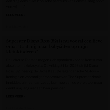
één ding eens: “Het iconische parcours van Lommel mag nooit
verdwijnen.”
LEES MEER »
Het Nieuwsblad
Superster Diana Ross (82) is nu vooral een lieve
oma: “Laat mij maar babysitten op mijn
kleinkinderen”
De Lokerse Feesten mogen zich opmaken voor de komst van
absolute muziekroyalty. Op vrijdag 31 juli 2026 strijkt Diana
Ross (82) neer op de Grote Kaai. De legendarische Motown-
koningin en voormalige frontvrouw van The Supremes draait
inmiddels al meer dan zestig jaar mee aan de wereldtop, maar
denkt nog lang niet aan haar pensioen.
LEES MEER »
Het Laatste Nieuws