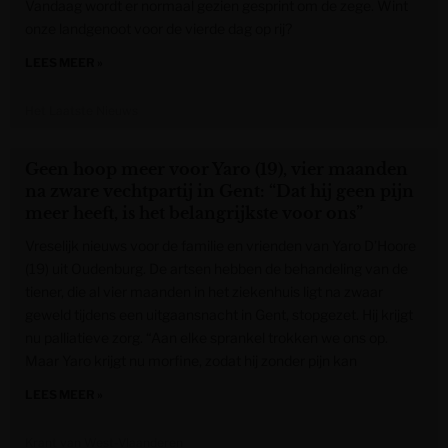
Vandaag wordt er normaal gezien gesprint om de zege. Wint
onze landgenoot voor de vierde dag op rij?
LEES MEER »
Het Laatste Nieuws
Geen hoop meer voor Yaro (19), vier maanden
na zware vechtpartij in Gent: “Dat hij geen pijn
meer heeft, is het belangrijkste voor ons”
Vreselijk nieuws voor de familie en vrienden van Yaro D’Hoore
(19) uit Oudenburg. De artsen hebben de behandeling van de
tiener, die al vier maanden in het ziekenhuis ligt na zwaar
geweld tijdens een uitgaansnacht in Gent, stopgezet. Hij krijgt
nu palliatieve zorg. “Aan elke sprankel trokken we ons op.
Maar Yaro krijgt nu morfine, zodat hij zonder pijn kan
LEES MEER »
Krant van West-Vlaanderen