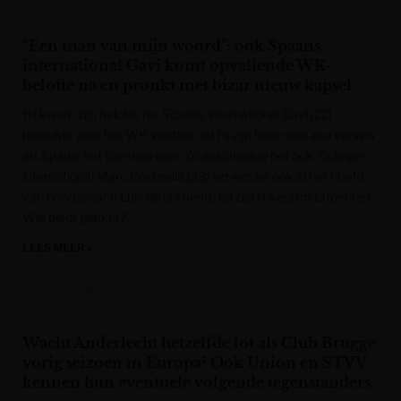
“Een man van mijn woord”: ook Spaans
international Gavi komt opvallende WK-
belofte na en pronkt met bizar nieuw kapsel
Hij kwam zijn belofte na. Spaans international Gavi (22)
beloofde voor het WK voetbal dat hij zijn haar roze zou verven
als Spanje het toernooi won. Zo geschiedde het ook. Collega-
international Marc Cucurella (28) liet eerder ook al het hoofd
van bondscoach Luis de la Fuente op zijn linkerarm tatoeëren.
Wie biedt gekker?
LEES MEER »
Het Laatste Nieuws
Wacht Anderlecht hetzelfde lot als Club Brugge
vorig seizoen in Europa? Ook Union en STVV
kennen hun eventuele volgende tegenstanders