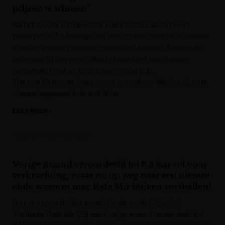
prijzen te winnen”
Na het succes van de eerste editie in 2025 slaan zeven
zomerbars in Lo-Reninge ook deze zomer opnieuw de handen
in elkaar voor een gezellige zomerbarfietsroute. Fietsers die
onderweg bij drie verschillende zomerbars een stempel
verzamelen, maken kans op een mooie prijs.
The post Fietsroute langs zeven zomerbars: “Mooie prijzen te
winnen” appeared first on KW.be.
LEES MEER »
Krant van West-Vlaanderen
Vorige maand veroordeeld tot 8,5 jaar cel voor
verkrachting, maar nu op weg naar een nieuwe
club: waarom mag Rafa Mir blijven voetballen?
Is er een opmerkelijke transfer in de maak in Spanje?
Voetballer Rafa Mir (29) werd vorige maand veroordeeld tot