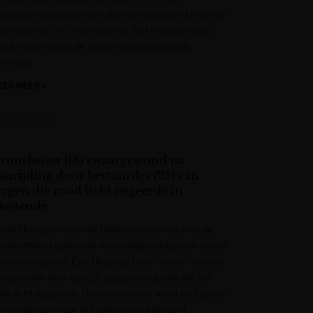
olwassen prestatie neer die werd bekroond met een
vertuigende 3-0-overwinning. Het resultaat was
ooi, maar vooral de manier waarop stemde
evreden.
EES MEER »
et Nieuwsblad
romfietser (18) zwaargewond na
anrijding door bestuurder (25) van
agen die rood licht negeerde in
ostende
p het kruispunt van de Gistelsesteenweg met de
lisabethlaan gebeurde woensdagmiddag een zwaar
erkeersongeval. Een 18-jarige bromfietster werd er
angereden door een 25-jarige bestuurder die het
ode licht negeerde. De bromfietster werd met zware
erwondingen naar het ziekenhuis gebracht.