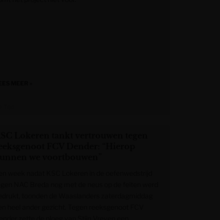
EES MEER »
 Tijd
SC Lokeren tankt vertrouwen tegen
eeksgenoot FCV Dender: “Hierop
unnen we voortbouwen”
en week nadat KSC Lokeren in de oefenwedstrijd
egen NAC Breda nog met de neus op de feiten werd
edrukt, toonden de Waaslanders zaterdagmiddag
en heel ander gezicht. Tegen reeksgenoot FCV
ender zette de ploeg van Stijn Vreven een