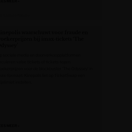
EES MEER »
et Laatste Nieuws
inepolis waarschuwt voor fraude en
oekerprijzen bij imax-tickets ‘The
dyssey’
p sociale media en doorverkoopplatformen
rculeren valse tickets of tickets tegen
oekerprijzen voor de blockbuster ‘The Odyssey’ in
max-formaat. Kinepolis liet op TicketSwap een
ijslimiet instellen.
EES MEER »