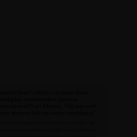
omité Soete’s Molen in rouw door
verlijden medewerker Antoine
oemaere (67) uit Menen: “Hij was veel
eer dan een lid van onze vereniging”
ntoine Goemaere (67) uit Menen is overleden. Hij
as een trouwe medewerker tijdens het onderhoud
n de activiteiten van Soete’s Molen in Komen-ten-