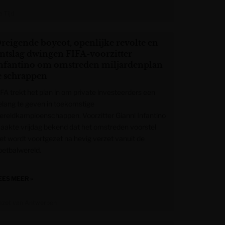
 Tijd
reigende boycot, openlijke revolte en
ntslag dwingen FIFA-voorzitter
nfantino om omstreden miljardenplan
e schrappen
IFA trekt het plan in om private investeerders een
elang te geven in toekomstige
ereldkampioenschappen. Voorzitter Gianni Infantino
aakte vrijdag bekend dat het omstreden voorstel
iet wordt voortgezet na hevig verzet vanuit de
oetbalwereld.
EES MEER »
azet van Antwerpen