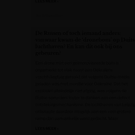
LEES MEER »
Het Nieuwsblad
De Russen of toch iemand anders:
vanwaar kwam de ‘dronebom’ op Duits
luchthaven? En kan dit ook bij ons
gebeuren?
Een drone met een geïmproviseerde bom is
ongemerkt tot vlak naast een Oekraïens
vrachtvliegtuig geraakt dat volgens Duitse media
geladen was met munitie voor Oekraïne. Dat het
explosief uiteindelijk niet afging, was volgens de
Duitse speurders louter te danken aan een defect
ontstekingsmechanisme. De luchthaven van Leipzi
ontsnapte daardoor mogelijk aan een veel grotere
ramp dan aanvankelijk werd gedacht. Maar
LEES MEER »