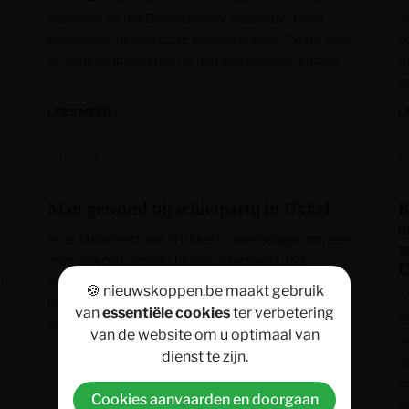
Francken wil het Belgisch leger uitbreiden, maar
v
kandidaten botsen op te strenge criteria. "Maar voor
o
de aankoopdienst hoef je niet aan dezelfde criteria
m
t
LEES MEER »
L
VRT NWS
H
Man gewond bij schietpartij in Ukkel
B
a
In de Melkriekstraat in Ukkel is woensdagavond een
w
man gewond geraakt bij een schietpartij. Dat
O
n
bevestigt de lokale politie van de zone Marlow
🍪 nieuwskoppen.be maakt gebruik
O
(Ukkel/Oudergem/Watermaal-Bosvoorde). Het
van
essentiële cookies
ter verbetering
E
slachtoffer verkeerde niet in levensgevaar.
van de website om u optimaal van
v
dienst te zijn.
a
r
Cookies aanvaarden en doorgaan
v