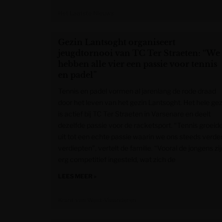
Het Laatste Nieuws
Gezin Lantsoght organiseert
jeugdtornooi van TC Ter Straeten: “We
hebben alle vier een passie voor tennis
en padel”
Tennis en padel vormen al jarenlang de rode draad
door het leven van het gezin Lantsoght. Het hele gez
is actief bij TC Ter Straeten in Varsenare en deelt
dezelfde passie voor de racketsport. “Tennis groeid
uit tot een echte passie waarin we ons steeds verde
verdiepten”, vertelt de familie. “Vooral de jongens zij
erg competitief ingesteld, wat zich de
LEES MEER »
Krant van West-Vlaanderen