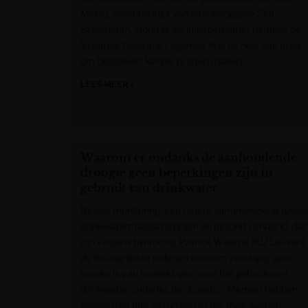
Metsu, erevoorzitter van handbooggilde Sint-
Sebastiaan, stond er als initiatiefnemer namens de
Vlaamse Federatie Liggende Wip de hele dag klaar
om bezoekers kennis te laten maken
LEES MEER »
Krant van West-Vlaanderen
Waarom er ondanks de aanhoudende
droogte geen beperkingen zijn in
gebruik van drinkwater
Betere monitoring, een betere samenwerking tusse
drinkwatermaatschappijen en gezond verstand: dat
zijn volgens hydroloog Patrick Willems (KU Leuven)
de belangrijkste redenen waarom voorlopig geen
sprake is van beperkingen voor het gebruik van
drinkwater, ondanks de droogte. "Mensen hebben
geleerd dat hun gazon gerust dor mag worden."