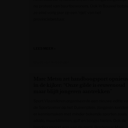
na protest van buurtbewoners. Ook in Bouwel botst
ze eind vorig jaar op een ‘njet’ van het
provinciebestuur.
LEES MEER »
Gazet van Antwerpen
Marc Metsu zet handboogsport opnieu
in de kijker: “Onze gilde is eeuwenoud
maar blijft jongeren aantrekken”
Sport Vlaanderen organiseerde een nieuwe editie v
de Sportzomer op het Duinenplein. Jongeren konde
er kennismaken met minder bekende sporten zoals
aikido, muurklimmen, golf en boogschieten. Ook de
handboogsport was van de partij. Bredenaar Marc