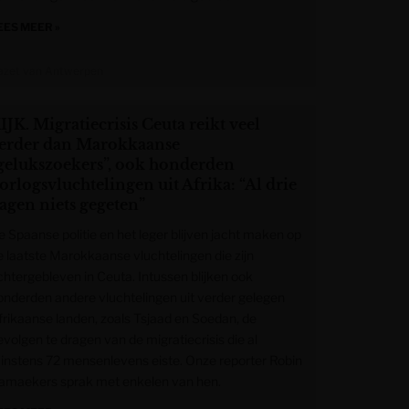
EES MEER »
azet van Antwerpen
IJK. Migratiecrisis Ceuta reikt veel
erder dan Marokkaanse
gelukszoekers”, ook honderden
orlogsvluchtelingen uit Afrika: “Al drie
agen niets gegeten”
e Spaanse politie en het leger blijven jacht maken op
e laatste Marokkaanse vluchtelingen die zijn
chtergebleven in Ceuta. Intussen blijken ook
onderden andere vluchtelingen uit verder gelegen
frikaanse landen, zoals Tsjaad en Soedan, de
evolgen te dragen van de migratiecrisis die al
instens 72 mensenlevens eiste. Onze reporter Robin
amaekers sprak met enkelen van hen.