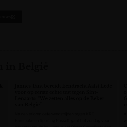
Nieuws
 in België
ok
Jannes Tant bereidt Eendracht Aalst Lede
C
voor op eerste echte test tegen Sint-
o
Lenaarts: “We zetten alles op de Beker
G
van België”
m
Na de verloren oefenwedstrijden tegen KRC
A
Harelbeke en Sporting Hasselt, gaat het zondag voor
w
het eerst om de knikkers in het Pierre Cornelisstadion.
e