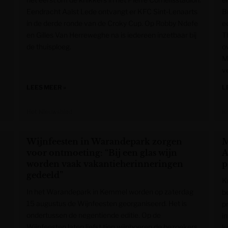
Eendracht Aalst Lede ontvangt er KFC Sint-Lenaarts
B
in de derde ronde van de Croky Cup. Op Robby Ndefe
e
en Gilles Van Herreweghe na is iedereen inzetbaar bij
T
de thuisploeg.
o
M
v
LEES MEER »
L
Het Nieuwsblad
K
Wijnfeesten in Warandepark zorgen
M
voor ontmoeting: “Bij een glas wijn
A
worden vaak vakantieherinneringen
p
gedeeld”
K
In het Warandepark in Kemmel worden op zaterdag
b
15 augustus de Wijnfeesten georganiseerd. Het is
p
ondertussen de negentiende editie. Op de
i
Wijnfeesten laten liefst tien wijnboeren de bezoekers
k