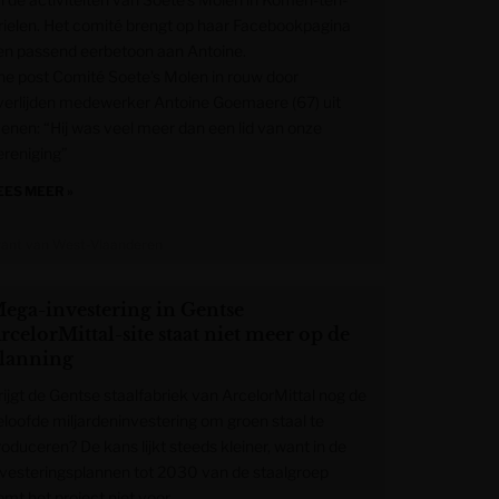
rielen. Het comité brengt op haar Facebookpagina
en passend eerbetoon aan Antoine.
he post Comité Soete’s Molen in rouw door
verlijden medewerker Antoine Goemaere (67) uit
enen: “Hij was veel meer dan een lid van onze
ereniging”
EES MEER »
rant van West-Vlaanderen
ega-investering in Gentse
rcelorMittal-site staat niet meer op de
lanning
rijgt de Gentse staalfabriek van ArcelorMittal nog de
eloofde miljardeninvestering om groen staal te
roduceren? De kans lijkt steeds kleiner, want in de
nvesteringsplannen tot 2030 van de staalgroep
omt het project niet voor.