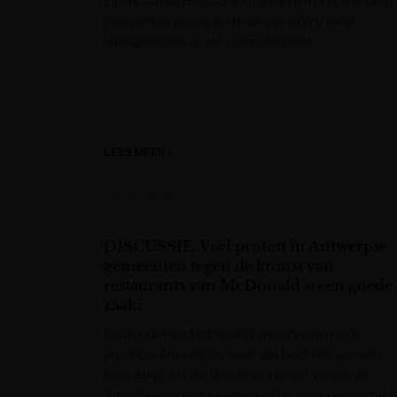
Elders aan de Belgische kust vonden er ook andere
interventies plaats. An Beun van IKWV roept
strandgangers op tot voorzichtigheid.
LEES MEER »
Het Nieuwsblad
DISCUSSIE. Veel protest in Antwerpse
gemeenten tegen de komst van
restaurants van McDonald’s: een goede
zaak?
Fastfoodketen McDonald’s wil uitbreiden in de
provincie Antwerpen, maar dat loopt niet van een
leien dakje. In Lille, Brecht en Herselt verloor de
Amerikaanse restaurantketen de vergunningsstrijd