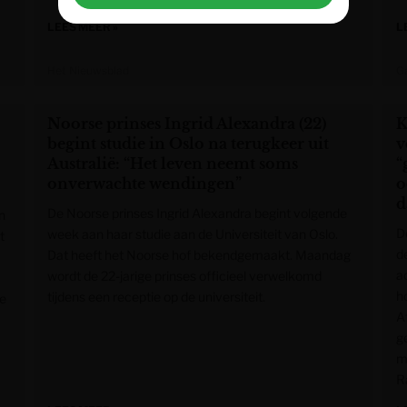
LEES MEER »
L
Het Nieuwsblad
G
Noorse prinses Ingrid Alexandra (22)
K
begint studie in Oslo na terugkeer uit
v
Australië: “Het leven neemt soms
“
onverwachte wendingen”
o
d
De Noorse prinses Ingrid Alexandra begint volgende
n
D
week aan haar studie aan de Universiteit van Oslo.
t
d
Dat heeft het Noorse hof bekendgemaakt. Maandag
a
wordt de 22-jarige prinses officieel verwelkomd
h
tijdens een receptie op de universiteit.
te
A
g
m
R