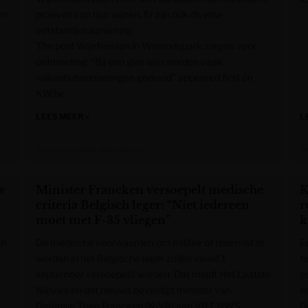
en
proeven van hun wijnen. Er zijn ook diverse
eetstandjes aanwezig.
The post Wijnfeesten in Warandepark zorgen voor
ontmoeting: “Bij een glas wijn worden vaak
vakantieherinneringen gedeeld” appeared first on
KW.be.
LEES MEER »
L
Krant van West-Vlaanderen
De
w
Minister Francken versoepelt medische
K
criteria Belgisch leger: “Niet iedereen
r
moet met F-35 vliegen”
k
an
De medische voorwaarden om militair of reservist te
E
n
worden in het Belgische leger zullen vanaf 1
t
september versoepeld worden. Dat meldt Het Laatste
g
Nieuws en dat nieuws bevestigt minister van
e
Defensie Theo Francken (N-VA) aan VRT NWS.
D