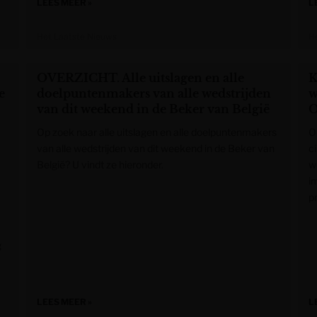
LEES MEER »
L
Het Laatste Nieuws
H
OVERZICHT. Alle uitslagen en alle
K
e
doelpuntenmakers van alle wedstrijden
w
van dit weekend in de Beker van België
O
Op zoek naar alle uitslagen en alle doelpuntenmakers
O
van alle wedstrijden van dit weekend in de Beker van
ci
België? U vindt ze hieronder.
w
i
pr
g
LEES MEER »
L