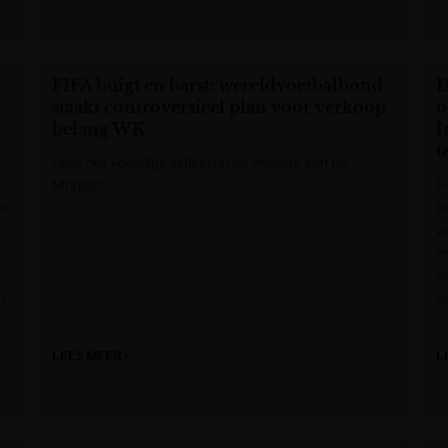
Het Nieuwsblad
De
FIFA buigt en barst: wereldvoetbalbond
D
staakt controversieel plan voor verkoop
o
belang WK
I
t
Lees het volledige artikel op de website van De
F
Morgen.
in
b
w
e
m
r
n
n
v
LEES MEER »
L
De Morgen
G