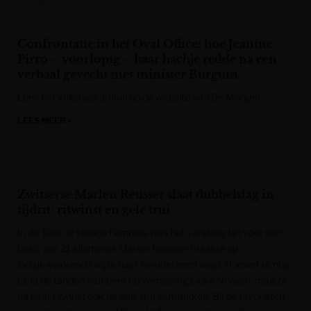
Het Nieuwsblad
Confrontatie in het Oval Office: hoe Jeanine
Pirro – voorlopig – haar hachje redde na een
verbaal gevecht met minister Burgum
Lees het volledige artikel op de website van De Morgen.
LEES MEER »
De Morgen
Zwitserse Marlen Reusser slaat dubbelslag in
tijdrit: ritwinst en gele trui
In de Tour de France Femmes was het vandaag tijd voor een
tijdrit van 21 kilometer. Marlen Reusser maakte op
indrukwekkende wijze haar favorietenrol waar. Hoewel ze nog
bijna de tanden stukbeet op verrassing Lieke Nooijen, mag ze
na haar ritwinst ook de gele trui aantrekken. Bij de favorieten