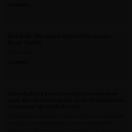
LEES MEER »
VRT NWS
Bert Bolle (22) stagiair bij WorldTourteam
Picnic PostNL
Post Content
LEES MEER »
Het Nieuwsblad
Amanda Knox komt met eigen comedyshow,
maar dat valt niet in goede aarde bij familie van
vermoorde Meredith Kercher
De Amerikaanse Amanda Knox, die in 2007 werd veroordeeld
en vier jaar later vrijgesproken van de moord op de Britse
studente in Italië, komt met een comedyshow. De familie van