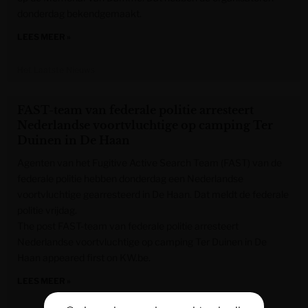
donderdag bekendgemaakt.
LEES MEER »
Het Laatste Nieuws
FAST-team van federale politie arresteert
Nederlandse voortvluchtige op camping Ter
Duinen in De Haan
Agenten van het Fugitive Active Search Team (FAST) van de
federale politie hebben donderdag een Nederlandse
voortvluchtige gearresteerd in De Haan. Dat meldt de federale
politie vrijdag.
The post FAST-team van federale politie arresteert
Nederlandse voortvluchtige op camping Ter Duinen in De
Haan appeared first on KW.be.
LEES MEER »