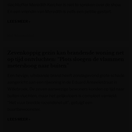
slachtoffer Meredith Kercher is niet te spreken over de show.
En een vriendin van Meredith is zelfs een petitie gestart.
LEES MEER »
Het Nieuwsblad
Zevenkoppig gezin kan brandende woning net
op tijd ontvluchten: “Plots sloegen de vlammen
metershoog naar buiten”
Een hevige, uitslaande brand heeft zondagavond grote schade
aangericht aan een rijwoning in de Eduard Anseelestraat in
Willebroek. De zeven aanwezige bewoners konden op tijd naar
buiten vluchten, maar het gelijkvloers is compleet vernield.
“Het vuur breidde razendsnel uit”, getuigt een
buurtbewoonster.
LEES MEER »