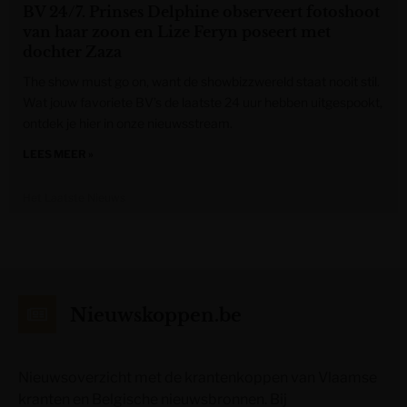
BV 24/7. Prinses Delphine observeert fotoshoot
van haar zoon en Lize Feryn poseert met
dochter Zaza
The show must go on, want de showbizzwereld staat nooit stil.
Wat jouw favoriete BV’s de laatste 24 uur hebben uitgespookt,
ontdek je hier in onze nieuwsstream.
LEES MEER »
Het Laatste Nieuws
Nieuwskoppen.be
Nieuwsoverzicht met de krantenkoppen van Vlaamse
kranten en Belgische nieuwsbronnen. Bij