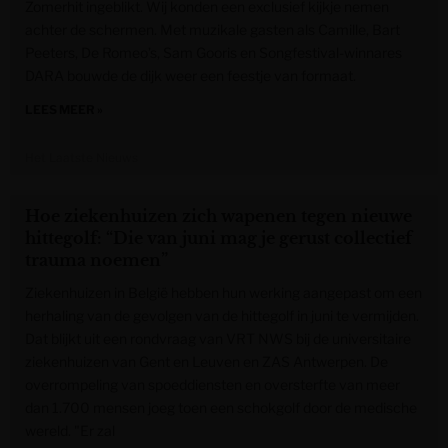
Zomerhit ingeblikt. Wij konden een exclusief kijkje nemen
achter de schermen. Met muzikale gasten als Camille, Bart
Peeters, De Romeo’s, Sam Gooris en Songfestival-winnares
DARA bouwde de dijk weer een feestje van formaat.
LEES MEER »
Het Laatste Nieuws
Hoe ziekenhuizen zich wapenen tegen nieuwe
hittegolf: “Die van juni mag je gerust collectief
trauma noemen”
Ziekenhuizen in België hebben hun werking aangepast om een
herhaling van de gevolgen van de hittegolf in juni te vermijden.
Dat blijkt uit een rondvraag van VRT NWS bij de universitaire
ziekenhuizen van Gent en Leuven en ZAS Antwerpen. De
overrompeling van spoeddiensten en oversterfte van meer
dan 1.700 mensen joeg toen een schokgolf door de medische
wereld. "Er zal