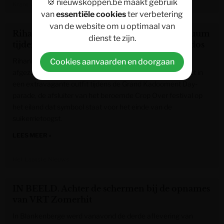
🍪 nieuwskoppen.be maakt gebruik
Krant van West-Vlaanderen
van
essentiële cookies
ter verbetering
van de website om u optimaal van
Rihanna duikt plots op in extravagant kostuum
dienst te zijn.
tijdens carnavalsparade in thuisland Barbados
Rihanna (38) is speciaal naar haar thuisland Barbados
Cookies aanvaarden en doorgaan
afgezakt om carnaval te vieren. De zangeres werd gespot in
een extravagante outfit tijdens de Grand Kadooment Day-
parade, de afsluiter van het beroemde Crop Over festival op
het eiland dat symbool staat voor het einde van de
suikerrietoogst.
LEES MEER »
Het Laatste Nieuws
IN BEELD. Achter de schermen bij de opnames
van VRT Zomerhit
In Blankenberge werd vanavond de derde aflevering van