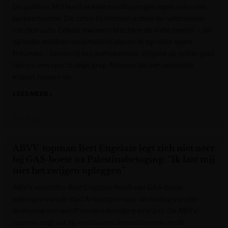
De politie in Mol heeft enkele meldingen gekregen van valse
parkeerboetes. Die zaten bij mensen achter de ruitenwisser
van hun auto. Enkele inwoners brachten de valse boetes – die
bij nader bekijken ondertekend bleken te zijn door agent
Frikandel – binnen bij het politiekantoor. Volgens de politie gaat
het om een onschuldige grap. Mensen die een nepboete
krijgen, mogen die
LEES MEER »
VRT NWS
ABVV-topman Bert Engelaar legt zich niet neer
bij GAS-boete na Palestinabetoging: “Ik laat mij
niet het zwijgen opleggen”
ABVV-voorzitter Bert Engelaar heeft een GAS-boete
gekregen van de stad Antwerpen naar aanleiding van zijn
deelname aan een Palestina-betoging eind juni. De ABVV-
topman zegt dat hij vreedzaam demonstreerde en de