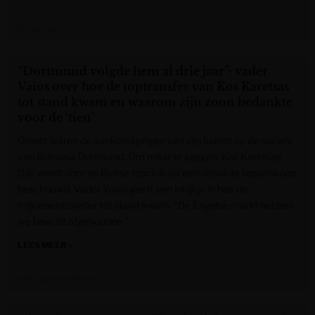
De Morgen
“Dortmund volgde hem al drie jaar”: vader
Vaios over hoe de toptransfer van Kos Karetsas
tot stand kwam en waarom zijn zoon bedankte
voor de ‘tien’
Groots waren de aankondigingen van zijn komst op de socials
van Borussia Dortmund. Om maar te zeggen: Kos Karetsas
(18) wordt door de Duitse topclub als een absolute topaankoop
beschouwd. Vader Vaios geeft een inkijkje in hoe de
miljoenentransfer tot stand kwam. “De Engelse markt hebben
we bewust afgehouden.”
LEES MEER »
Het Laatste Nieuws