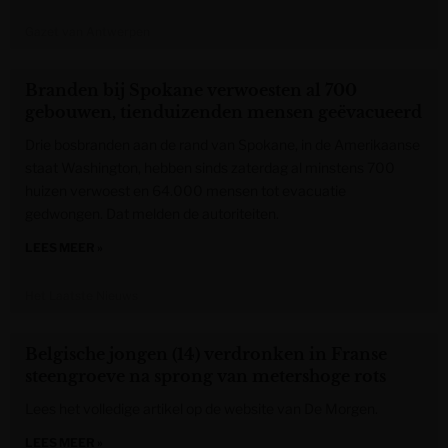
Gazet van Antwerpen
Branden bij Spokane verwoesten al 700
gebouwen, tienduizenden mensen geëvacueerd
Drie bosbranden aan de rand van Spokane, in de Amerikaanse
staat Washington, hebben sinds zaterdag al minstens 700
huizen verwoest en 64.000 mensen tot evacuatie
gedwongen. Dat melden de autoriteiten.
LEES MEER »
Het Laatste Nieuws
Belgische jongen (14) verdronken in Franse
steengroeve na sprong van metershoge rots
Lees het volledige artikel op de website van De Morgen.
LEES MEER »