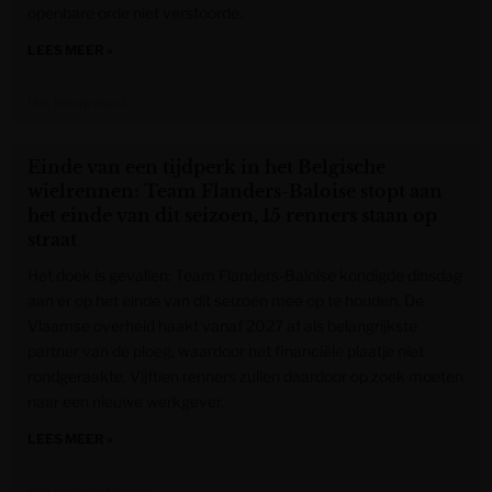
openbare orde niet verstoorde.
LEES MEER »
Het Nieuwsblad
Einde van een tijdperk in het Belgische
wielrennen: Team Flanders-Baloise stopt aan
het einde van dit seizoen, 15 renners staan op
straat
Het doek is gevallen: Team Flanders-Baloise kondigde dinsdag
aan er op het einde van dit seizoen mee op te houden. De
Vlaamse overheid haakt vanaf 2027 af als belangrijkste
partner van de ploeg, waardoor het financiële plaatje niet
rondgeraakte. Vijftien renners zullen daardoor op zoek moeten
naar een nieuwe werkgever.
LEES MEER »
Het Laatste Nieuws