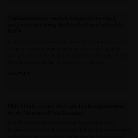
Vuilnisophalers vinden winnend lot van 1
miljoen euro terug dat bij afval was beland in
Italië
In Italië hebben vuilnisophalers een winnend loterijticket van 1
miljoen euro teruggevonden dat door een vergissing bij het
afval was beland. Dat gebeurde na meer dan een dag zoeken.
De winnares belooft alle kosten te zullen dekken.
LEES MEER »
VRT NWS
Nafi Thiam neemt deel aan het hoogspringen
op de Memorial Van Damme
Nafi Thiam (31) neemt op zaterdag 5 september in het
Brusselse Koning Boudewijnstadion deel aan het hoogspringen
op de Memorial Van Damme. Dat hebben de organisatoren