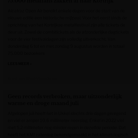
75.000 metalfans zakken af naar Kortrijk
Alcatraz Open Air bereikt enkele dagen voor de start van de
nieuwe editie een historische mijlpaal. Voor het eerst sinds de
oprichting van het Kortrijkse metalfestival zijn alle tickets de
deur uit. Zowel de combitickets als de afzonderlijke dagtickets
voor de vier festivaldagen zijn volledig uitverkocht. Van
donderdag 6 tot en met zondag 9 augustus worden in totaal
75.000 bezoekers
LEES MEER »
Krant van West-Vlaanderen
Geen records verbroken, maar uitzonderlijk
warme en droge maand juli
Afgelopen juli heeft het in Ukkel slechts drie dagen geregend
en viel er amper 10,6 millimeter neerslag. Enkel in 2022 viel
met 5,2 millimeter nog minder regen in dezelfde periode. Dat
heeft het KMI zaterdag bekendgemaakt in het klimatologisch