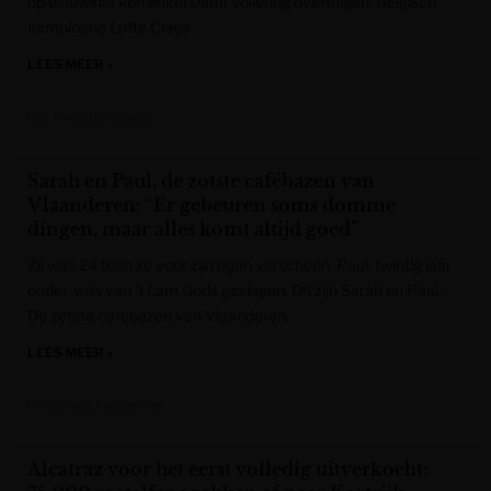
op eindwinst kon enkel Demi Vollering overtuigen. Belgisch
kampioene Lotte Claes
LEES MEER »
Het Laatste Nieuws
Sarah en Paul, de zotste cafébazen van
Vlaanderen: “Er gebeuren soms domme
dingen, maar alles komt altijd goed”
Zij was 24 toen ze voor zijn ogen verscheen. Paul, twintig jaar
ouder, was van ‘t Lam Gods geslagen. Dit zijn Sarah en Paul.
De zotste cafébazen van Vlaanderen.
LEES MEER »
Gazet van Antwerpen
Alcatraz voor het eerst volledig uitverkocht: