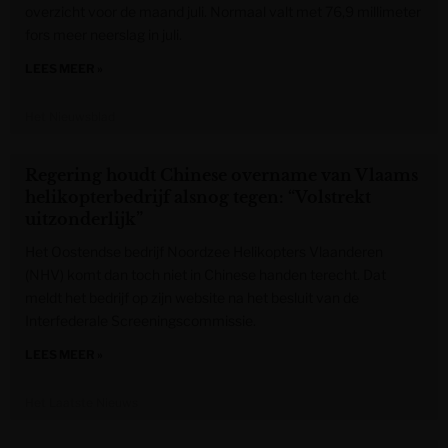
overzicht voor de maand juli. Normaal valt met 76,9 millimeter
fors meer neerslag in juli.
LEES MEER »
Het Nieuwsblad
Regering houdt Chinese overname van Vlaams
helikopterbedrijf alsnog tegen: “Volstrekt
uitzonderlijk”
Het Oostendse bedrijf Noordzee Helikopters Vlaanderen
(NHV) komt dan toch niet in Chinese handen terecht. Dat
meldt het bedrijf op zijn website na het besluit van de
Interfederale Screeningscommissie.
LEES MEER »
Het Laatste Nieuws