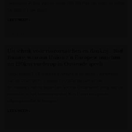
Gentenaar Arthur Van de Velde (29) tipt met zijn kaart de beste
locaties in jouw buurt.
LEES MEER »
Het Laatste Nieuws
Uit schrik voor risicomatchen en dankzij… Bad
Bunny: waarom Union z’n Europese matchen
nu 120km verderop in Oostende speelt
Union begint z’n Europees avontuur in de derde voorrondes
van de Champions League. In Oostende nemen de
Brusselaars het op tegen het Noorse Bodø/Glimt, vorig jaar de
revelatie op het kampioenenbal. Kan Union een goede
uitgangspositie afdwingen?
LEES MEER »
Het Laatste Nieuws