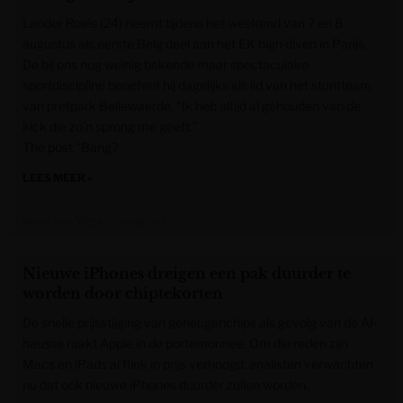
Lander Roels (24) neemt tijdens het weekend van 7 en 8
augustus als eerste Belg deel aan het EK high diven in Parijs.
De bij ons nog weinig bekende maar spectaculaire
sportdiscipline beoefent hij dagelijks als lid van het stuntteam
van pretpark Bellewaerde. “Ik heb altijd al gehouden van de
kick die zo’n sprong me geeft.”
The post “Bang?
LEES MEER »
Krant van West-Vlaanderen
Nieuwe iPhones dreigen een pak duurder te
worden door chiptekorten
De snelle prijsstijging van geheugenchips als gevolg van de AI-
hausse raakt Apple in de portemonnee. Om die reden zijn
Macs en iPads al flink in prijs verhoogd, analisten verwachten
nu dat ook nieuwe iPhones duurder zullen worden.