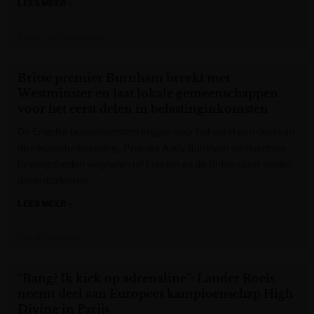
LEES MEER »
Gazet van Antwerpen
Britse premier Burnham breekt met
Westminster en laat lokale gemeenschappen
voor het eerst delen in belastinginkomsten
De Engelse burgemeesters krijgen voor het eerst een deel van
de inkomstenbelasting. Premier Andy Burnham wil daarmee
bevoegdheden weghalen uit Londen en de Britse staat verder
decentraliseren.
LEES MEER »
Het Nieuwsblad
“Bang? Ik kick op adrenaline”: Lander Roels
neemt deel aan Europees kampioenschap High
Diving in Parijs