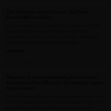
The Sopranos-acteur Vincent ‘Big Pussy’
Pastore (80) overleden
De Amerikaanse acteur Vincent Pastore, die in de serie ‘The
Sopranos’ de rol van maffialid Salvatore ‘Big Pussy’
Bonpensiero speelde, is op 80-jarige leeftijd overleden. Dat
heeft zijn manager zaterdag bekendgemaakt.
LEES MEER »
Het Laatste Nieuws
Waar kan je zonsverduistering het best zien?
Kaart van Arthur (29) geeft vijf handigste opties
in jouw buurt
Een niet te missen afspraak: volgende week woensdag vindt in
ons land de gedeeltelijke zonsverduistering plaats. Maar waar
kan je dit natuurfenomeen nu het best aanschouwen?