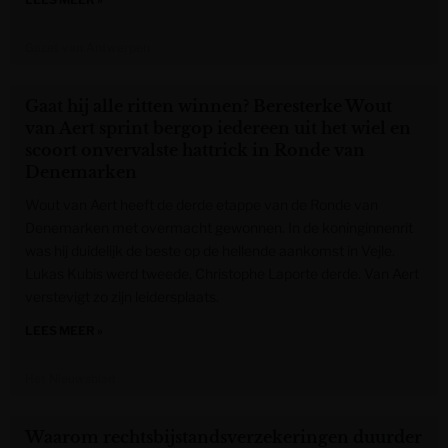
Gazet van Antwerpen
Gaat hij alle ritten winnen? Beresterke Wout
van Aert sprint bergop iedereen uit het wiel en
scoort onvervalste hattrick in Ronde van
Denemarken
Wout van Aert heeft de derde etappe van de Ronde van
Denemarken met overmacht gewonnen. In de koninginnenrit
was hij duidelijk de beste op de hellende aankomst in Vejle.
Lukas Kubis werd tweede, Christophe Laporte derde. Van Aert
verstevigt zo zijn leidersplaats.
LEES MEER »
Het Nieuwsblad
Waarom rechtsbijstandsverzekeringen duurder