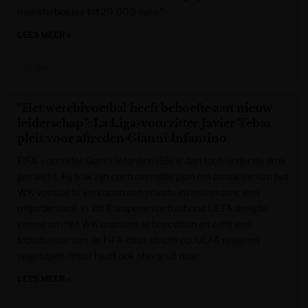
monsterboetes tot 20.000 euro."
LEES MEER »
VRT NWS
“Het wereldvoetbal heeft behoefte aan nieuw
leiderschap”: La Liga-voorzitter Javier Tebas
pleit voor aftreden Gianni Infantino
FIFA-voorzitter Gianni Infantino (56) is dan toch onder de druk
gezwicht. Hij trok zijn controversiële plan om aandelen van het
WK voetbal te verkopen aan private investeerders, een
miljardendeal, in. De Europese voetbalbond UEFA dreigde
ermee om het WK unaniem te boycotten en zelfs een
topadviseur van de FIFA-baas stapte op. UEFA reageert
opgetogen, maar haalt ook stevig uit naar
LEES MEER »