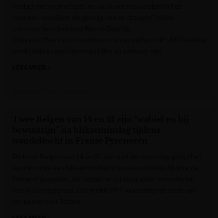
hebben het momenteel, na vaak een mooie start in het
voorjaar, moeilijker als gevolg van de droogte”, aldus
commercieel directeur Remie Dewitte.
The post “Prei ziet er voortaan minder perfect uit”: REO-veiling
merkt stilaan gevolgen van hitte op aanvoer van
LEES MEER »
Krant van West-Vlaanderen
Twee Belgen van 14 en 21 zijn “stabiel en bij
bewustzijn” na blikseminslag tijdens
wandeltocht in Franse Pyreneeën
De twee Belgen van 14 en 21 jaar oud die maandag getroffen
werden door een blikseminslag tijdens een trektocht door de
Franse Pyreneeën, zijn stabiel en bij bewustzijn en verkeren
niet in levensgevaar. Dat meldt VRT woensdag op basis van
het parket van Tarbes.
LEES MEER »