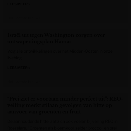
LEES MEER »
Het Laatste Nieuws
Israël uit tegen Washington zorgen over
ontwapeningsplan Hamas
Volg alle ontwikkelingen over het Midden-Oosten in onze
liveblog.
LEES MEER »
Het Laatste Nieuws
“Prei ziet er voortaan minder perfect uit”: REO-
veiling merkt stilaan gevolgen van hitte op
aanvoer van groenten en fruit
De aanhoudende hitte laat zich ook voelen bij veiling REO in
Roeselare. “Groenten als bloemkool, selder, broccoli en prei