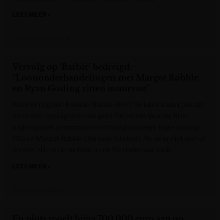
LEES MEER »
Gazet van Antwerpen
Vervolg op ‘Barbie’ bedreigd:
“Loononderhandelingen met Margot Robbie
en Ryan Gosling zitten muurvast”
Komt er nog een tweede ‘Barbie’-film? De kans is klein, en dat
komt door onenigheid over geld. Filmstudio Warner Bros.
onderhandelt al maanden met hoofdrolspelers Ryan Gosling
(45) en Margot Robbie (36) over hun loon. Als ze er niet snel uit
komen, zijn ze de rechten op de film helemaal kwijt.
LEES MEER »
Het Laatste Nieuws
En plots spoelt bijna 700.000 euro aan op