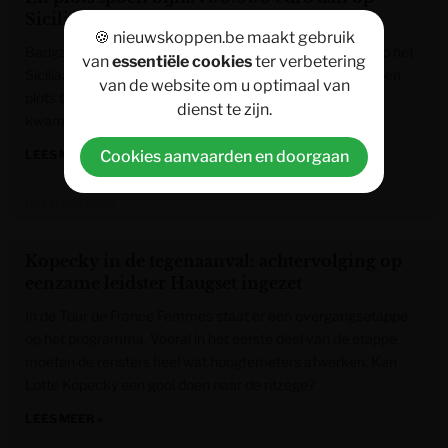
Siciliaans strand
🍪 nieuwskoppen.be maakt gebruik
Badgasten die woensdag lagen te genieten van de zon op het
van
essentiële cookies
ter verbetering
Siciliaanse strand van Marina di Ragusa keken raar op toen
van de website om u optimaal van
plots tientallen pakketten met duizenden euro’s uit zee
dienst te zijn.
kwamen aandrijven.
LEES MEER »
Cookies aanvaarden en doorgaan
Het Nieuwsblad
Kopecky in de tegenaanval: achtervolging op
eenzame leidster Haugset ingezet
In de Tour de France Femmes staat er een overgangsetappe
op het programma. Vooral in het eerste deel van de etappe
moeten de rensters heel wat hoogtemeters afwerken. Kan
Lotte Kopecky een gooi doen naar de ritzege?
LEES MEER »