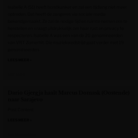
Isabelle A (51) heeft borstkanker en zal een tijdlang niet meer
optreden. Dat heeft de zangeres via sociale media
bekendgemaakt. Ze zal de nodige tijd en ruimte nemen om te
herstellen en vraagt uitdrukkelijk om haar rust en privacy te
respecteren. Isabelle A was een van de 20 genomineerden
van VRT Zomerhit. Die muziekwedstrijd gaat verder met 19
genomineerden.
LEES MEER »
VRT NWS
Dario Gjergja haalt Marcus Domask (Oostende)
naar Sarajevo
Post Content
LEES MEER »
Het Nieuwsblad