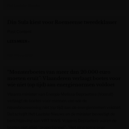
Het Laatste Nieuws
Din Sula kiest voor Roemeense tweedeklasser
Post Content
LEES MEER »
Het Nieuwsblad
“Monsterboetes van meer dan 20.000 euro
moeten eruit”: Vlaanderen verlaagt boetes voor
wie niet (op tijd) aan energienormen voldoet
Vlaams minister van Energie Melissa Depraetere (Vooruit)
verlaagt de boetes voor mensen van wie de
nieuwbouwwoning niet (op tijd) aan de energienormen voldoet.
Dat schrijft Het Laatste Nieuws en de minister bevestigt de
berichtgeving aan VRT NWS. Volgens Depraetere waren de
boetes niet altijd "proportioneel". "Het ging soms over