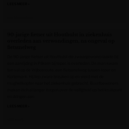
LEES MEER »
Het Nieuwsblad
90-jarige fietser uit Houthulst in ziekenhuis
overleden aan verwondingen, na ongeval op
fietssnelweg
De 90-jarige fietser uit Houthulst die zwaargewond raakte bij
een aanrijding in Pilkem bij Ieper, is overleden. De man kwam
ten val op de Vrijbosroute, een fietssnelweg tussen Ieper en
Kortemark. Hij liep zware breuken op en werd met de
mughelikopter naar het ziekenhuis gebracht. Buurtbewoners
maken zich al langer zorgen over de veiligheid op het kruispunt
en dringen aan
LEES MEER »
VRT NWS