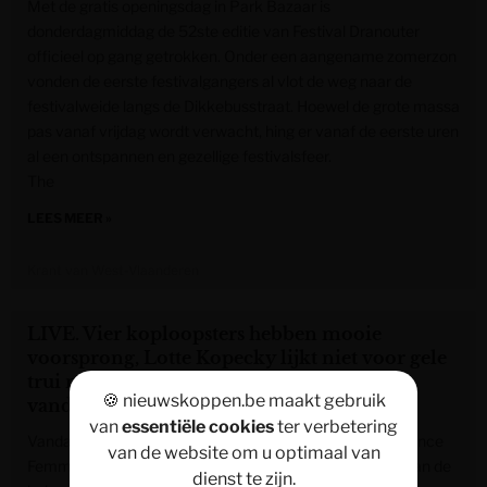
Met de gratis openingsdag in Park Bazaar is
donderdagmiddag de 52ste editie van Festival Dranouter
officieel op gang getrokken. Onder een aangename zomerzon
vonden de eerste festivalgangers al vlot de weg naar de
festivalweide langs de Dikkebusstraat. Hoewel de grote massa
pas vanaf vrijdag wordt verwacht, hing er vanaf de eerste uren
al een ontspannen en gezellige festivalsfeer.
The
LEES MEER »
Krant van West-Vlaanderen
LIVE. Vier koploopsters hebben mooie
voorsprong, Lotte Kopecky lijkt niet voor gele
trui mee te strijden: “Ik ben niet plan-A
🍪 nieuwskoppen.be maakt gebruik
vandaag”
van
essentiële cookies
ter verbetering
Vandaag wordt in het Zwitserse Lausanne de Tour de France
van de website om u optimaal van
Femmes op gang gevlagd. In deze liveblog mist u niets van de
dienst te zijn.