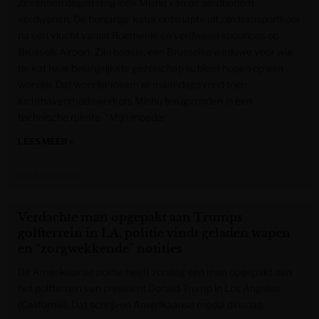
Zeventien dagen lang leek Mishu van de aardbodem
verdwenen. De tienjarige kater ontsnapte uit zijn transportkooi
na een vlucht vanuit Roemenië en verdween spoorloos op
Brussels Airport. Zijn baasje, een Brusselse weduwe voor wie
de kat haar belangrijkste gezelschap is, bleef hopen op een
wonder. Dat wonder kwam er maandagavond toen
luchthavenmedewerkers Mishu terugvonden in een
technische ruimte. “Mijn moeder
LEES MEER »
Het Nieuwsblad
Verdachte man opgepakt aan Trumps
golfterrein in LA, politie vindt geladen wapen
en “zorgwekkende” notities
De Amerikaanse politie heeft zondag een man opgepakt aan
het golfterrein van president Donald Trump in Los Angeles
(Californië). Dat schrijven Amerikaanse media dinsdag.