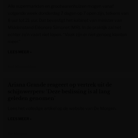
Alle supermarkten en grootwarenhuizen mogen vanaf
volgende week donderdag 7 dagen op 7 open zijn, telkens van
8 uur tot 21 uur. Dat bevestigt het kabinet van minister van
Middenstand Eléonore Simonet (MR). In de praktijk zal het
echter zo’n vaart niet lopen. “Vaak zijn er niet genoeg klanten
meer.”
LEES MEER »
Het Nieuwsblad
Ariana Grande reageert op vertrek uit de
schijnwerpers: ‘Deze beslissing is al lang
geleden genomen’
Lees het volledige artikel op de website van De Morgen.
LEES MEER »
De Morgen