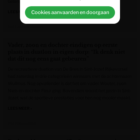
belangrijkste vrouwenwedstrijd van het jaar.
Cookies aanvaarden en doorgaan
LEES MEER »
Het Laatste Nieuws
Vader, zoon en dochter eindigen op eerste
plaats in duatlon in eigen dorp: “Ik denk niet
dat dit nog eens gaat gebeuren”
De recreatieve duatlon van De Bres in Sint-Jozef Rijkevorsel
had zaterdag in drie categorieën winnaars met de achternaam
Wuilmus. Nog opvallender is dat het om vader Wouter, zoon
Niels en dochter Fleur ging. Bovendien woont het gezin in Sint-
Jozef, wat de sportieve prestaties voor hen nog mooier maakt.
LEES MEER »
Het Nieuwsblad