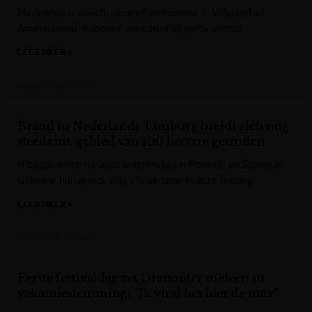
Madonna’s nieuwste album ‘Confessions II’. Volgens het
Amerikaanse ‘Billboard’ verschijnt de remix vrijdag.
LEES MEER »
Het Laatste Nieuws
Brand in Nederlands-Limburg breidt zich nog
steeds uit, gebied van 100 hectare getroffen
Hittegolven en natuurbranden houden Frankrijk en Spanje al
weken in hun greep. Volg alle updates in deze liveblog.
LEES MEER »
Het Laatste Nieuws
Eerste festivaldag zet Dranouter meteen in
vakantiestemming: “Ik vind het hier de max”