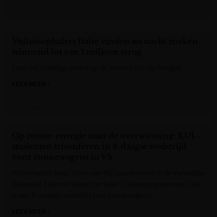
Het Laatste Nieuws
Vuilnisophalers Italië vinden na nacht zoeken
winnend lot van 1 miljoen terug
Lees het volledige artikel op de website van De Morgen.
LEES MEER »
De Morgen
Op zonne-energie naar de overwinning: KUL-
studenten triomferen in 8-daagse wedstrijd
voor zonnewagens in VS
Het Innoptus Solar Team van KU Leuven heeft in de Verenigde
Staten de Electrek American Solar Challenge gewonnen. Dat
is een 8-daagse wedstrijd voor zonnewagens.
LEES MEER »