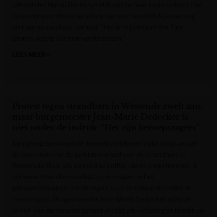
uitbaatster Natali Deckmyn (48) dat ze haar huurcontract niet
zal verlengen. Het is het einde van een hoofdstuk, maar nog
niet per se van haar verhaal. “Het is mijn droom om Tiny
Stories nog te kunnen verderzetten.”
LEES MEER »
Krant van West-Vlaanderen
Protest tegen strandbars in Westende zwelt aan,
maar burgemeester Jean-Marie Dedecker is
niet onder de indruk: “Het zijn beroepszagers”
Een groep bewoners en tweedeverblijvers trekt opnieuw aan
de alarmbel over de geluidsoverlast van de strandbars in
Westende-Bad. Via een online petitie, die te ondertekenen is
via www.strandbaroverlast.com vragen ze het
gemeentebestuur om de regels voor muziekactiviteiten te
verstrengen. Burgemeester Jean-Marie Dedecker wijst de
kritiek van de hand en benadrukt dat alle uitbatingen binnen de