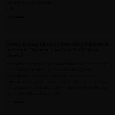
wettelijke normen verlopen.
The
LEES MEER »
Krant van West-Vlaanderen
Joost is koning tijdens 1e festivaldag Suikerrock
in Tienen: “Speciaal voor hem Nederlands
geleerd”
In de schaduw van de Tiense suikerfabriek is de 39e editie van
het driedaagse festival Suikerrock van start gegaan.
Festivalgangers waren er al vroeg bij om de passage van
artiesten als Yong Yello en Zwangere Guy bij te wonen. Al was
het vooral het Nederlandse enfant terrible Joost Klein die voor
de grootste volkstoeloop zorgde.
LEES MEER »
VRT NWS