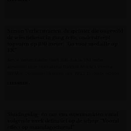
Het Laatste Nieuws
Simon Verherstraeten, de sprinter die ongewild
de selectieheisa in gang zette, onderstreept
topvorm op 100 meter: “Ga voor medaille op
EK”
Simon Verherstraeten heeft zaterdag de 100 meter
gewonnen bij de International Flanders Athletics Meeting
(IFAM) in Oordegem. Hij snelde naar 10.12, zijn derde tijd ooit.
LEES MEER »
Het Nieuwsblad
Sluitingsdag- én uur van supermarkten vanaf
volgende week definitief op de schop: “Vooral
effect op maandagochtend”