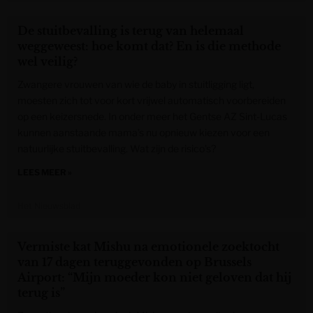
De stuitbevalling is terug van helemaal
weggeweest: hoe komt dat? En is die methode
wel veilig?
Zwangere vrouwen van wie de baby in stuitligging ligt,
moesten zich tot voor kort vrijwel automatisch voorbereiden
op een keizersnede. In onder meer het Gentse AZ Sint-Lucas
kunnen aanstaande mama’s nu opnieuw kiezen voor een
natuurlijke stuitbevalling. Wat zijn de risico’s?
LEES MEER »
Het Nieuwsblad
Vermiste kat Mishu na emotionele zoektocht
van 17 dagen teruggevonden op Brussels
Airport: “Mijn moeder kon niet geloven dat hij
terug is”