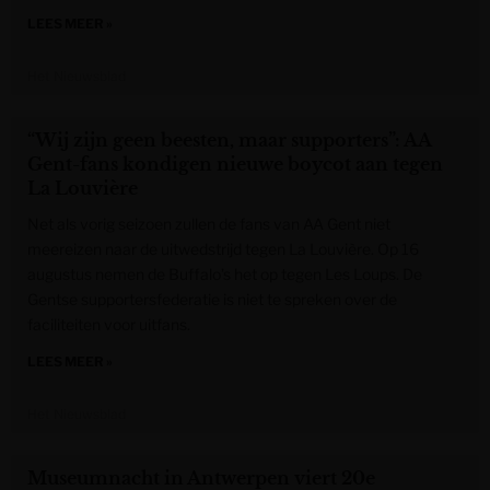
LEES MEER »
Het Nieuwsblad
“Wij zijn geen beesten, maar supporters”: AA
Gent-fans kondigen nieuwe boycot aan tegen
La Louvière
Net als vorig seizoen zullen de fans van AA Gent niet
meereizen naar de uitwedstrijd tegen La Louvière. Op 16
augustus nemen de Buffalo’s het op tegen Les Loups. De
Gentse supportersfederatie is niet te spreken over de
faciliteiten voor uitfans.
LEES MEER »
Het Nieuwsblad
Museumnacht in Antwerpen viert 20e