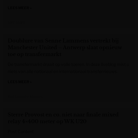
LEES MEER »
VRT NWS
Doublure van Senne Lammens vertrekt bij
Manchester United – Antwerp slaat opnieuw
toe op transfermarkt
De transfermarkt draait op volle toeren. In deze liveblog mist u
niets van alle nationaal en internationaal transfernieuws.
LEES MEER »
Het Laatste Nieuws
Sterre Provost en co. niet naar finale mixed
relay 4×400 meter op WK U20
Post Content