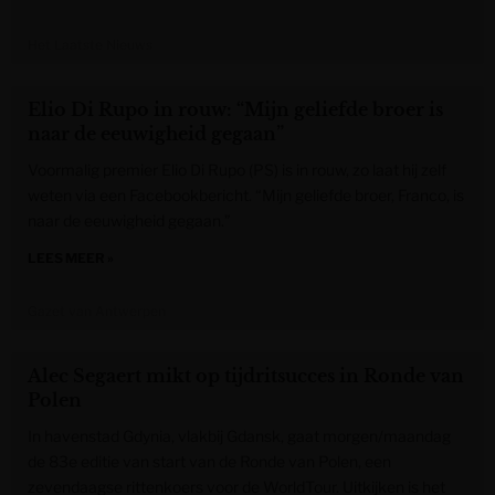
Het Laatste Nieuws
Elio Di Rupo in rouw: “Mijn geliefde broer is
naar de eeuwigheid gegaan”
Voormalig premier Elio Di Rupo (PS) is in rouw, zo laat hij zelf
weten via een Facebookbericht. “Mijn geliefde broer, Franco, is
naar de eeuwigheid gegaan.”
LEES MEER »
Gazet van Antwerpen
Alec Segaert mikt op tijdritsucces in Ronde van
Polen
In havenstad Gdynia, vlakbij Gdansk, gaat morgen/maandag
de 83e editie van start van de Ronde van Polen, een
zevendaagse rittenkoers voor de WorldTour. Uitkijken is het