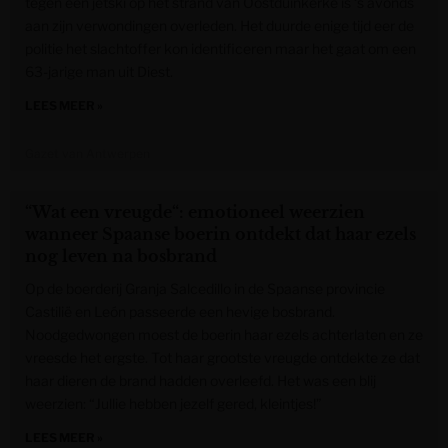
tegen een jetski op het strand van Oostduinkerke is ‘s avonds
aan zijn verwondingen overleden. Het duurde enige tijd eer de
politie het slachtoffer kon identificeren maar het gaat om een
63-jarige man uit Diest.
LEES MEER »
Gazet van Antwerpen
“Wat een vreugde“: emotioneel weerzien
wanneer Spaanse boerin ontdekt dat haar ezels
nog leven na bosbrand
Op de boerderij Granja Salcedillo in de Spaanse provincie
Castilië en León passeerde een hevige bosbrand.
Noodgedwongen moest de boerin haar ezels achterlaten en ze
vreesde het ergste. Tot haar grootste vreugde ontdekte ze dat
haar dieren de brand hadden overleefd. Het was een blij
weerzien: “Jullie hebben jezelf gered, kleintjes!”
LEES MEER »