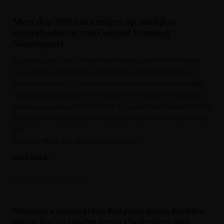
Meer dan 200 aanwezigen op jaarlijkse
zomerbarbecue van Gezond Verstand
Nieuwpoort
Oppositiepartij Gezond Verstand Nieuwpoort blikt tevreden
terug op haar jaarlijkse Summerevent. Op zaterdag 25 juli
zakten meer dan 200 sympathisanten af naar de Koninklijke
Yachtclub Nieuwpoort (KYCN) voor een avond met aperitief,
barbecue en een afterdrink met dj. Volgens fractieleider Dimitri
Dedecker lokte de bijeenkomst zelfs iets meer volk dan vorig
jaar.
The post Meer dan 200 aanwezigen op
LEES MEER »
Krant van West-Vlaanderen
Neonazi’s omsingelen Bulgaars hotel, beelden
tonen hoe ze Joodse tieners bedreigen met