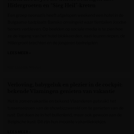
Hitlergroeten en “Sieg Heil”-kreten
Een groep neonazi’s heeft afgelopen weekend een hotel in de
Bulgaarse badplaats Bansko omsingeld waar tientallen Joodse
tieners verbleven. Op beelden op sociale media is te zien hoe
ze de ingang van het hotel blokkeerden, nazi-leuzen riepen, de
Hitlergroet brachten en de jongeren bedreigden.
LEES MEER »
Het Laatste Nieuws
Verloving, babygeluk en plezier in de cockpit:
bekende Vlamingen genieten van vakantie
Het is zomervakantie en bekend Vlaanderen gebruikt het
tussenseizoen van de showbizzwereld om te genieten van de
rust. Dat doen ze in het buitenland, maar ook gewoon aan de
Belgische kust. Dit zijn hun mooiste vakantiekiekjes.
LEES MEER »