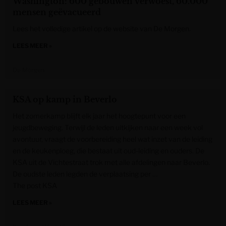
Washington: 600 gebouwen verwoest, 60.000
mensen geëvacueerd
Lees het volledige artikel op de website van De Morgen.
LEES MEER »
De Morgen
KSA op kamp in Beverlo
Het zomerkamp blijft elk jaar het hoogtepunt voor een
jeugdbeweging. Terwijl de leden uitkijken naar een week vol
avontuur, vraagt de voorbereiding heel wat inzet van de leiding
en de keukenploeg, die bestaat uit oud-leiding en ouders. De
KSA uit de Vichtestraat trok met alle afdelingen naar Beverlo.
De oudste leden legden de verplaatsing per …
The post KSA
LEES MEER »