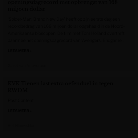
openingsdagrecord met opbrengst van 168
miljoen dollar
‘Spider-Man: Brand New Day’ heeft op zijn eerste dag een
recordbedrag van 168 miljoen dollar opgehaald in de Noord-
Amerikaanse bioscopen. De film met Tom Holland overtreft
daarmee het openingsdagrecord van ‘Avengers: Endgame’.
LEES MEER »
Gazet van Antwerpen
KVK Tienen last extra oefenduel in tegen
RWDM
Post Content
LEES MEER »
Het Nieuwsblad