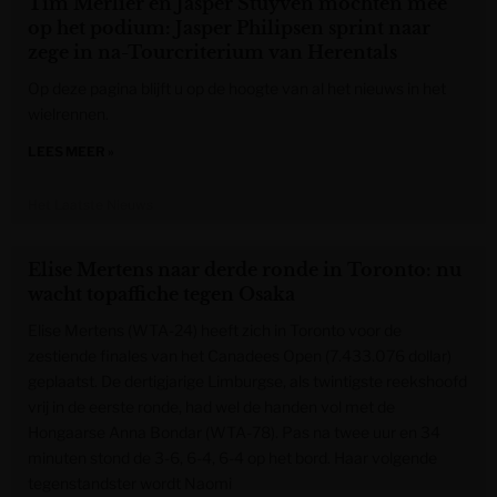
Tim Merlier en Jasper Stuyven mochten mee
op het podium: Jasper Philipsen sprint naar
zege in na-Tourcriterium van Herentals
Op deze pagina blijft u op de hoogte van al het nieuws in het
wielrennen.
LEES MEER »
Het Laatste Nieuws
Elise Mertens naar derde ronde in Toronto: nu
wacht topaffiche tegen Osaka
Elise Mertens (WTA-24) heeft zich in Toronto voor de
zestiende finales van het Canadees Open (7.433.076 dollar)
geplaatst. De dertigjarige Limburgse, als twintigste reekshoofd
vrij in de eerste ronde, had wel de handen vol met de
Hongaarse Anna Bondar (WTA-78). Pas na twee uur en 34
minuten stond de 3-6, 6-4, 6-4 op het bord. Haar volgende
tegenstandster wordt Naomi