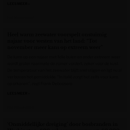
LEES MEER »
Het Nieuwsblad
Heel warm zeewater voorspelt onstuimig
najaar voor westen van het land: “Tot
november meer kans op extreem weer”
De kans op een najaar met felle buien en ander extreem weer
wordt groter naarmate de zomer vordert, zeker voor de kust.
De temperatuur van het zeewater blijft snel stijgen en ligt nu al
ver boven het gemiddelde. “In Italië zorgt het zelfs voor kans
op orkanen”, zegt Frank Deboosere.
LEES MEER »
Het Nieuwsblad
‘Onmiddellijke dreiging’ door bosbranden in