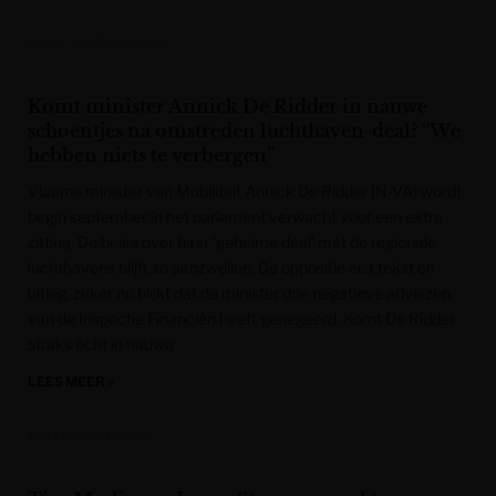
Gazet van Antwerpen
Komt minister Annick De Ridder in nauwe
schoentjes na omstreden luchthaven-deal? “We
hebben niets te verbergen”
Vlaams minister van Mobiliteit Annick De Ridder (N-VA) wordt
begin september in het parlement verwacht voor een extra
zitting. De heisa over haar ‘geheime deal’ met de regionale
luchthavens blijft zo aanzwellen. De oppositie eist tekst en
uitleg, zeker nu blijkt dat de minister drie negatieve adviezen
van de Inspectie Financiën heeft genegeerd. Komt De Ridder
straks écht in nauwe
LEES MEER »
Het Laatste Nieuws