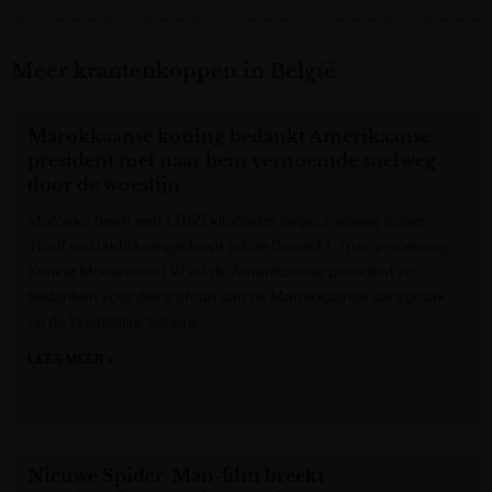
Meer krantenkoppen in België
Marokkaanse koning bedankt Amerikaanse
president met naar hem vernoemde snelweg
door de woestijn
Marokko heeft een 1.055 kilometer lange snelweg tussen
Tiznit en Dakhla omgedoopt tot de Donald J. Trump-snelweg.
Koning Mohammed VI wil de Amerikaanse president zo
bedanken voor diens steun aan de Marokkaanse aanspraak
op de Westelijke Sahara.
LEES MEER »
Het Nieuwsblad
Nieuwe Spider-Man-film breekt