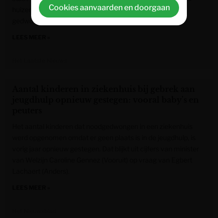
Cookies aanvaarden en doorgaan
huizen verwoest en 64.000 mensen tot evacuatie
gedwongen. Dat melden de autoriteiten.
LEES MEER »
Het Laatste Nieuws
Aantal kinderen in ziekenhuis bij gebrek aan
jeugdhulp opnieuw gestegen: vooral baby’s en
peuters
Het aantal kinderen dat noodgedwongen in een ziekenhuis
werd opgenomen omdat er geen plaats is in de jeugdhulp, is
vorig jaar opnieuw gestegen. Dat blijkt uit cijfers van minister
van Welzijn Caroline Gennez (Vooruit) op vraag van Egbert
Lachaert (Anders).
LEES MEER »
Het Nieuwsblad