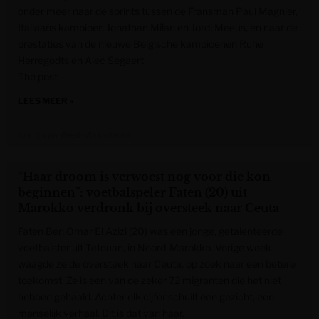
onder meer naar de sprints tussen de Fransman Paul Magnier,
Italiaans kampioen Jonathan Milan en Jordi Meeus, en naar de
prestaties van de nieuwe Belgische kampioenen Rune
Herregodts en Alec Segaert.
The post
LEES MEER »
Krant van West-Vlaanderen
“Haar droom is verwoest nog voor die kon
beginnen”: voetbalspeler Faten (20) uit
Marokko verdronk bij oversteek naar Ceuta
Faten Ben Omar El Azizi (20) was een jonge, getalenteerde
voetbalster uit Tetouan, in Noord-Marokko. Vorige week
waagde ze de oversteek naar Ceuta, op zoek naar een betere
toekomst. Ze is een van de zeker 72 migranten die het niet
hebben gehaald. Achter elk cijfer schuilt een gezicht, een
menselijk verhaal. Dit is dat van haar.