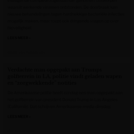
intelligentie complete zogenaamde ‘genomen’ ontworpen
waaruit werkende virussen ontstonden. De doorbraak kan
nieuwe behandelingen tegen hardnekkige bacteriële infecties
mogelijk maken, maar roept ook dringende vragen op over
bioveiligheid.
LEES MEER »
Gazet van Antwerpen
Verdachte man opgepakt aan Trumps
golfterrein in LA, politie vindt geladen wapen
en “zorgwekkende” notities
De Amerikaanse politie heeft zondag een man opgepakt aan
het golfterrein van president Donald Trump in Los Angeles
(Californië). Dat schrijven Amerikaanse media dinsdag.
LEES MEER »
Het Nieuwsblad