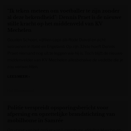
“Ik teken meteen om voetballer te zijn zonder
al deze bekendheid”: Dennis Praet is de nieuwe
stille kracht op het middenveld van KV
Mechelen
Gouden Schoen, vijftien caps als Rode Duivel en acht
seizoenen in Italië en Engeland. Op zijn 32ste hoeft Dennis
Praet niemand nog uit te leggen wie hij is. Toch blijft de nieuwe
middenvelder van KV Mechelen allesbehalve de vedette die je
zou verwachten.
LEES MEER »
Het Nieuwsblad
Politie verspreidt opsporingsbericht voor
afpersing en opzettelijke brandstichting van
mobilhome in Samrée
Op vraag van het parket van Luxemburg, afdeling Marche-en-