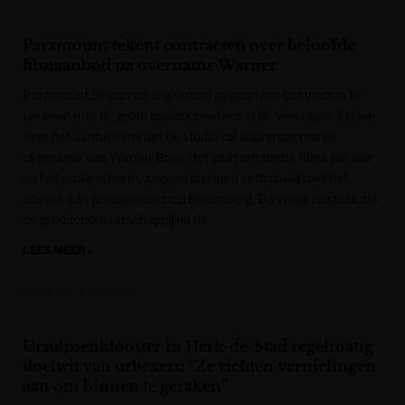
Paramount tekent contracten over beloofde
filmaanbod na overname Warner
Paramount Skydance is akkoord gegaan om contracten te
tekenen met de grote bioscoopketens in de Verenigde Staten
over het aantal films dat de studio zal uitbrengen na de
overname van Warner Bros. Het gaat om dertig films per jaar
op het grote scherm, zeggen bronnen vertrouwd met het
dossier aan persagentschap Bloomberg. De vrees bestaat dat
de productiemaatschappij na de
LEES MEER »
Gazet van Antwerpen
Ursulinenklooster in Herk-de-Stad regelmatig
doelwit van urbexers: “Ze richten vernielingen
aan om binnen te geraken”