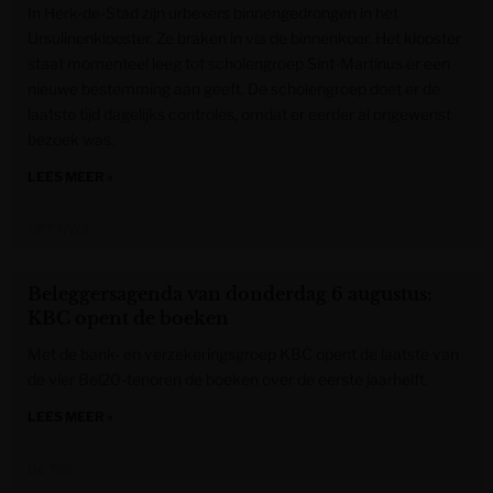
In Herk-de-Stad zijn urbexers binnengedrongen in het
Ursulinenklooster. Ze braken in via de binnenkoer. Het klooster
staat momenteel leeg tot scholengroep Sint-Martinus er een
nieuwe bestemming aan geeft. De scholengroep doet er de
laatste tijd dagelijks controles, omdat er eerder al ongewenst
bezoek was.
LEES MEER »
VRT NWS
Beleggersagenda van donderdag 6 augustus:
KBC opent de boeken
Met de bank- en verzekeringsgroep KBC opent de laatste van
de vier Bel20-tenoren de boeken over de eerste jaarhelft.
LEES MEER »
De Tijd