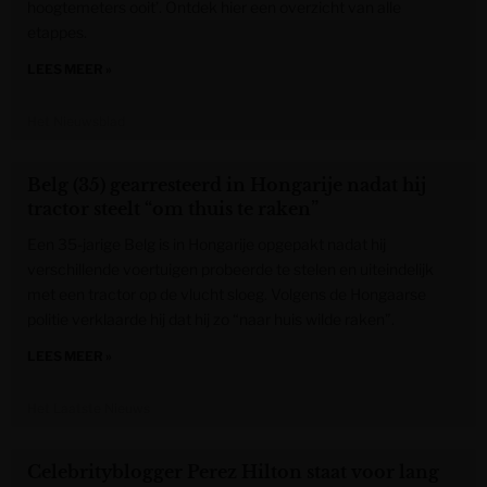
hoogtemeters ooit’. Ontdek hier een overzicht van alle
etappes.
LEES MEER »
Het Nieuwsblad
Belg (35) gearresteerd in Hongarije nadat hij
tractor steelt “om thuis te raken”
Een 35-jarige Belg is in Hongarije opgepakt nadat hij
verschillende voertuigen probeerde te stelen en uiteindelijk
met een tractor op de vlucht sloeg. Volgens de Hongaarse
politie verklaarde hij dat hij zo “naar huis wilde raken”.
LEES MEER »
Het Laatste Nieuws
Celebrityblogger Perez Hilton staat voor lang