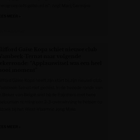
hirogroep iets gebeurd is”, zegt Marij Germijns
EES MEER »
et Nieuwsblad
lifford Gaïse Kopa schiet nieuwe club
ambeek-Ternat naar volgende
ekerronde: “Applauswissel was een heel
ooi moment”
ifford Gaïse Kopa heeft zijn start bij zijn nieuwe club
ambeek-Ternat niet gemist. In de tweede ronde van
e Beker van België wist hij de Pajotters met twee
oelpunten richting een 2-3-overwinning te helpen op
ezoek bij het West-Vlaamse Jong Male.
EES MEER »