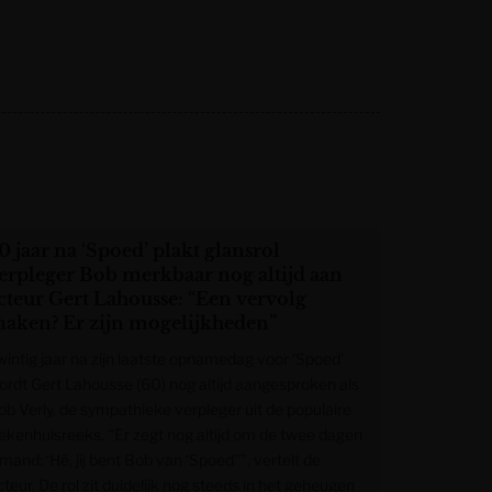
0 jaar na ‘Spoed’ plakt glansrol
erpleger Bob merkbaar nog altijd aan
cteur Gert Lahousse: “Een vervolg
aken? Er zijn mogelijkheden”
wintig jaar na zijn laatste opnamedag voor ‘Spoed’
ordt Gert Lahousse (60) nog altijd aangesproken als
ob Verly, de sympathieke verpleger uit de populaire
iekenhuisreeks. “Er zegt nog altijd om de twee dagen
mand: ‘Hé, jij bent Bob van ‘Spoed’’”, vertelt de
teur. De rol zit duidelijk nog steeds in het geheugen