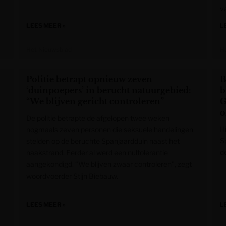
v
LEES MEER »
L
Het Nieuwsblad
H
Politie betrapt opnieuw zeven
B
‘duinpoepers’ in berucht natuurgebied:
b
“We blijven gericht controleren”
G
De politie betrapte de afgelopen twee weken
H
nogmaals zeven personen die seksuele handelingen
S
stelden op de beruchte Spanjaardduin naast het
de
naakstrand. Eerder al werd een nultolerantie
aangekondigd. “We blijven zwaar controleren”, zegt
woordvoerder Stijn Biebauw.
LEES MEER »
L