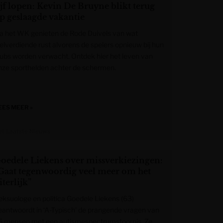
ijf lopen: Kevin De Bruyne blikt terug
p geslaagde vakantie
a het WK genieten de Rode Duivels van wat
elverdiende rust alvorens de spelers opnieuw bij hun
lubs worden verwacht. Ontdek hier het leven van
nze sporthelden achter de schermen.
EES MEER »
et Laatste Nieuws
oedele Liekens over missverkiezingen:
Gaat tegenwoordig veel meer om het
iterlijk”
eksuologe en politica Goedele Liekens (63)
eantwoordt in ‘A-Typisch’ de prangende vragen van
5 mensen met een autismespectrumstoornis. Ze