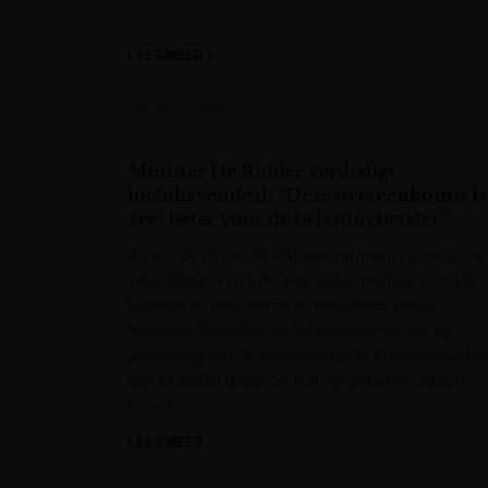
LEES MEER »
Het Nieuwsblad
Minister De Ridder verdedigt
luchthavendeal: “Deze overeenkomst is
veel beter voor de belastingbetaler”
Annick De Ridder (N-VA) heeft al minder stressvolle
vakanties gekend. Na een “geheime deal” over de
luchthaven van Deurne en een advies van de
Inspectie Financiën dat tot drie keer toe zou zijn
genegeerd, eist de oppositie dat de Vlaams minister
van Mobiliteit terugkomt uit vakantie om uitleg te
geven.
LEES MEER »