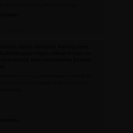
an de kijkers. Zo sterk zelfs dat sommigen
EES MEER »
et Laatste Nieuws
eelden tonen moment waarop twee
lushelikopters tegen elkaar botsen in
riekenland, twee inzittenden komen
om
ittegolven en natuurbranden houden Frankrijk en
panje al weken in hun greep. Volg alle updates in
ze liveblog.
EES MEER »