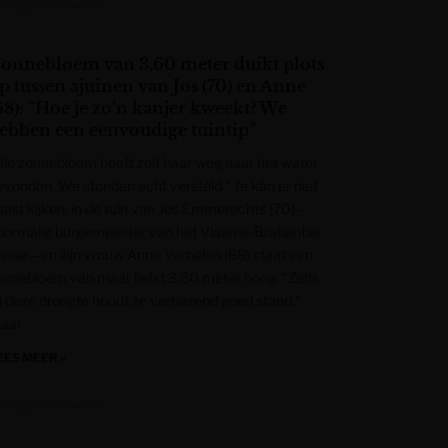
et Laatste Nieuws
onnebloem van 3,60 meter duikt plots
p tussen ajuinen van Jos (70) en Anne
68): “Hoe je zo’n kanjer kweekt? We
ebben een eenvoudige tuintip”
Die zonnebloem heeft zelf haar weg naar het water
evonden. We stonden echt versteld.” Je kán er niet
aast kijken: in de tuin van Jos Emmerechts (70) –
oormalig burgemeester van het Vlaams-Brabantse
eise – en zijn vrouw Anne Verbelen (68) staat een
onnebloem van maar liefst 3,60 meter hoog. “Zelfs
ij deze droogte houdt ze verbazend goed stand.”
aar
EES MEER »
et Laatste Nieuws