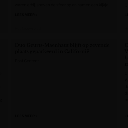
waren erbij, snoven de sfeer op en namen een kijkje
C
LEES MEER »
L
Het Nieuwsblad
H
Duo Geurts-Maenhaut blijft op zevende
C
plaats geparkeerd in Californië
W
b
Post Content
m
e
Cl
W
n
d
d
og
b
LEES MEER »
L