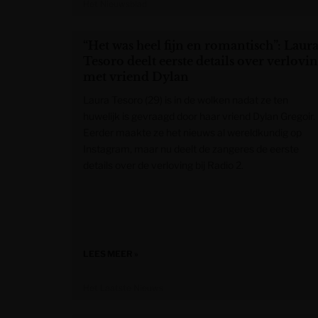
Het Nieuwsblad
“Het was heel fijn en romantisch”: Laur
Tesoro deelt eerste details over verlovi
met vriend Dylan
Laura Tesoro (29) is in de wolken nadat ze ten
huwelijk is gevraagd door haar vriend Dylan Gregoir.
Eerder maakte ze het nieuws al wereldkundig op
Instagram, maar nu deelt de zangeres de eerste
details over de verloving bij Radio 2.
LEES MEER »
Het Laatste Nieuws