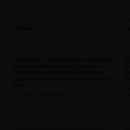
overslaan. Nadat knieproblemen zijn hele voorjaar in
h
de prullenbak deden verdwijnen, is het nu een
mi
hardnekkige infectie die roet in het eten gooit.
g
LEES MEER »
L
Het Nieuwsblad
H
“Was Marc Coucke gebleven, dan had hij
O
in zijn stadion ook eens Champions
b
League kunnen zien”: Oostende-fans
v
genoten van Europees topvoetbal in hun
b
stad
H
Oostende beleefde dinsdag nog eens een historische
o
avond. Negen jaar na de thuismatch van KV
K
or
Oostende tegen Marseille in 2017 was er – met dank
C
s
aan Union – nog eens Europees voetbal aan zee.
j
Exact 5.015 liefhebbers toverden het Batimont Solar
v
Park een avond lang om tot het Dudenpark. Wij
v