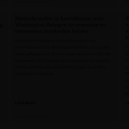
Gazet van Antwerpen
H
a
Natuurbranden in Amerikaanse staat
Z
ng
Washington dwingen tot evacuatie en
o
verwoesten honderden huizen
(
h
Duizenden mensen in de stad Spokane in de
“
Amerikaanse staat Washington hebben zondag het
g
bevel gekregen om te evacueren door verschillende
n
bosbranden. Dat melden de autoriteiten. De branden
v
hebben al meer dan zeshonderd huizen en andere
M
gebouwen verwoest.
z
b
M
LEES MEER »
L
Het Laatste Nieuws
H