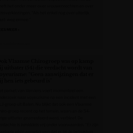
eeft het onder meer over vrouwenrechten en over
ssverkiezingen. “Als het enkel nog over uiterlijk
aat: weg ermee.”
EES MEER »
et Laatste Nieuws
ok Vlaamse Chirogroep was op kamp
ij uitbater (54) die verdacht wordt van
oyeurisme: “Geen aanwijzingen dat er
ij hen iets gebeurd is”
et parket van Verviers voert momenteel een
nderzoek naar voyeurisme na een incident met een
LJ-groep uit Balen. Nu blijkt dat ook een Vlaamse
hiro-groep recent op het terrein, waarvan de 54-
arige uitbater gearresteerd werd, verbleef. De
erdachte is inmiddels vrij onder voorwaarden. “Er zijn
oorlopig géén aanwijzingen dat er bij de betrokken