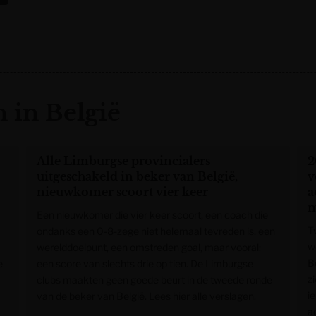
 in België
Alle Limburgse provincialers
2
uitgeschakeld in beker van België,
v
nieuwkomer scoort vier keer
a
m
Een nieuwkomer die vier keer scoort, een coach die
T
ondanks een 0-8-zege niet helemaal tevreden is, een
w
werelddoelpunt, een omstreden goal, maar vooral:
B
e
een score van slechts drie op tien. De Limburgse
z
clubs maakten geen goede beurt in de tweede ronde
ie
van de beker van België. Lees hier alle verslagen.
ac