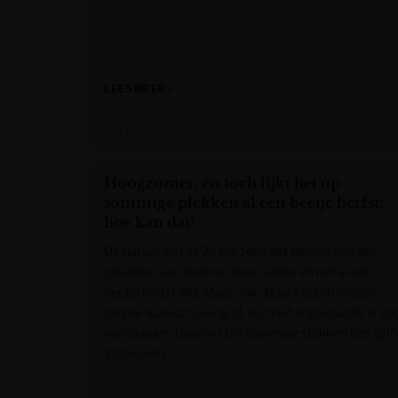
LEES MEER »
Het Nieuwsblad
Hoogzomer, en toch lijkt het op
sommige plekken al een beetje herfst:
hoe kan dat?
De natuur ziet af. Zo erg zelfs dat bomen op veel
plaatsen hun bladeren laten vallen en het al een
beetje herfst lijkt. Maar ook dikke takken breken
zonder waarschuwing af, wat niet ongevaarlijk is vo
wandelaars. Daarom zijn sommige stukken bos zelf
afgesloten.