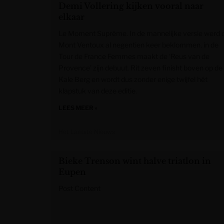
Demi Vollering kijken vooral naar
elkaar
Le Moment Suprême. In de mannelijke versie werd 
Mont Ventoux al negentien keer beklommen, in de
Tour de France Femmes maakt de ‘Reus van de
Provence’ zijn debuut. Rit zeven finisht boven op de
Kale Berg en wordt dus zonder enige twijfel hét
klapstuk van deze editie.
LEES MEER »
Het Laatste Nieuws
Bieke Trenson wint halve triatlon in
Eupen
Post Content