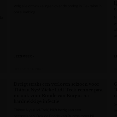
l
Volg alle ontwikkelingen over de oorlog in Oekraïne in
o
onze liveblog.
de
N
w
c
o
LEES MEER »
L
Het Laatste Nieuws
H
Dreigt straks een verloren seizoen voor
G
Thibau Nys? Zieke Lidl-Trek-renner past
“
nu ook voor Ronde van Burgos na
u
hardnekkige infectie
S
Thibau Nys (Lidl-Trek) blijft bezig aan een
b
pechseizoen. Ook de Ronde van Burgos moet hij
2