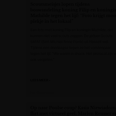
Scoutsmeisjes lopen tijdens
boswandeling koning Filip en koningi
Mathilde tegen het lijf: “Foto krijgt moo
plekje in het lokaal”
Een foto met koning Filip en koningin Mathilde, dat
kunnen niet veel scouts zeggen. De gidsen Scouts
SMAF (Sint-Michiel/Anne Frank) uit Hasselt wel.
Tijdens een driedaagse liepen ze het vorstenpaar
tegen het lijf. “We waren in shock. Het protocol zijn 
ook vergeten.”
LEES MEER »
Het Nieuwsblad
Op naar Poolse coup? Kasia Niewiadom
flirt met virtueel geel, Marlen Reusser e