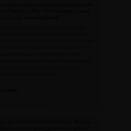
oerenkermis verliest penningmeester
urt Nuitten (52): “‘Niet bestaan’ stond
iet in zijn woordenboek”
n het AZ Groeninge in Kortrijk is na een moedige
ar niet te winnen strijd Kurt Nuitten (52) uit de
ude Beselarestraat in Wervik overleden. Hij verloor
 oneerlijke strijd tegen een slepende ziekte. Kurt
as al jarenlang als penningmeester een zeer
ewaardeerd medewerker tijdens Boerenkermis op
ijk De Mote-Molenmeersen. Hij werkte op de
inanciële dienst van de stad en
EES MEER »
rant van West-Vlaanderen
an golven trotseren met zoon Mason
ilian tot (ex-) ploeggenoten tegen het