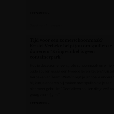
LEES MEER »
Gazet van Antwerpen
Tijd voor een zomerschoonmaak?
Kristel Verbeke helpt jou om spullen te
doneren: “Kringwinkel is geen
containerpark”
Hou je deze zomer een grote schoonmaak en wil je j
oude spullen graag een tweede leven geven? Kristel
Verbeke van Team WinWin legt je uit hoe je andere
blij kun je anderen blij maken met spullen die je zelf
niet meer gebruikt. "Geef alleen spullen die je zelf n
graag zou krijgen."
LEES MEER »