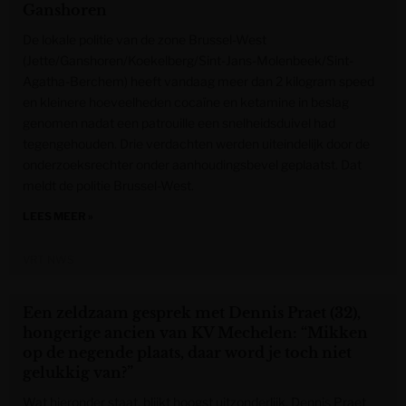
Ganshoren
De lokale politie van de zone Brussel-West
(Jette/Ganshoren/Koekelberg/Sint-Jans-Molenbeek/Sint-
Agatha-Berchem) heeft vandaag meer dan 2 kilogram speed
en kleinere hoeveelheden cocaïne en ketamine in beslag
genomen nadat een patrouille een snelheidsduivel had
tegengehouden. Drie verdachten werden uiteindelijk door de
onderzoeksrechter onder aanhoudingsbevel geplaatst. Dat
meldt de politie Brussel-West.
LEES MEER »
VRT NWS
Een zeldzaam gesprek met Dennis Praet (32),
hongerige ancien van KV Mechelen: “Mikken
op de negende plaats, daar word je toch niet
gelukkig van?”
Wat hieronder staat, blijkt hoogst uitzonderlijk. Dennis Praet