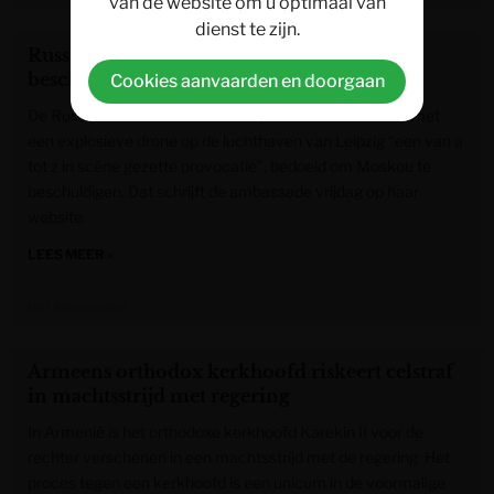
van de website om u optimaal van
dienst te zijn.
Russische ambassade in Berlijn wijst Duitse
beschuldigingen over drone af
Cookies aanvaarden en doorgaan
De Russische ambassade in Berlijn noemt het incident met
een explosieve drone op de luchthaven van Leipzig “een van a
tot z in scène gezette provocatie”, bedoeld om Moskou te
beschuldigen. Dat schrijft de ambassade vrijdag op haar
website.
LEES MEER »
Het Nieuwsblad
Armeens orthodox kerkhoofd riskeert celstraf
in machtsstrijd met regering
In Armenië is het orthodoxe kerkhoofd Karekin II voor de
rechter verschenen in een machtsstrijd met de regering. Het
proces tegen een kerkhoofd is een unicum in de voormalige