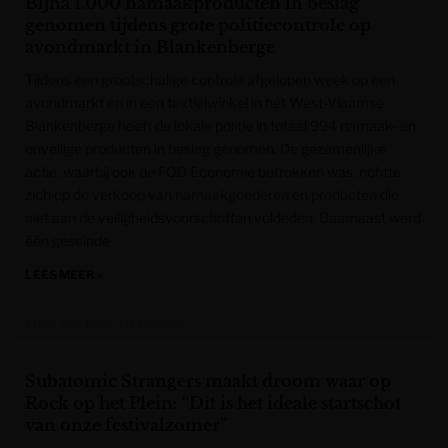
Bijna 1.000 namaakproducten in beslag
genomen tijdens grote politiecontrole op
avondmarkt in Blankenberge
Tijdens een grootschalige controle afgelopen week op een
avondmarkt en in een textielwinkel in het West-Vlaamse
Blankenberge heeft de lokale politie in totaal 994 namaak- en
onveilige producten in beslag genomen. De gezamenlijke
actie, waarbij ook de FOD Economie betrokken was, richtte
zich op de verkoop van namaakgoederen en producten die
niet aan de veiligheidsvoorschriften voldeden. Daarnaast werd
één geseinde
LEES MEER »
Krant van West-Vlaanderen
Subatomic Strangers maakt droom waar op
Rock op het Plein: “Dit is het ideale startschot
van onze festivalzomer”