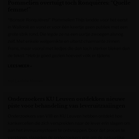
Pommelien overtuigt toch Ronquières: “Quelle
femme!”
“Bonsoir Ronquières!” Pommelien Thijs landde voor het eerst
in Wallonië en vond er voor één keertje geen publiek met een
grote strik rond. Die legde ze na een uurtje zwoegen alsnog
zelf. Met enkele welgemikte en uiterst charmante zinnen
Frans, maar vooral met liedjes die dan toch sterker bleken dan
de tekst. “Heb je goed gezien hoeveel volk er tijdens
LEES MEER »
Het Laatste Nieuws
Onderzoekers KU Leuven ontdekken nieuwe
piste voor behandeling van leveruitzaaiingen
Onderzoekers van VIB en KU Leuven hebben ontdekt hoe
kankercellen die zich verspreiden naar de lever erin slagen om
aan het immuunsysteem te ontsnappen. Door dat proces te
verstoren, slaagden de onderzoekers erin om de natuurlijke