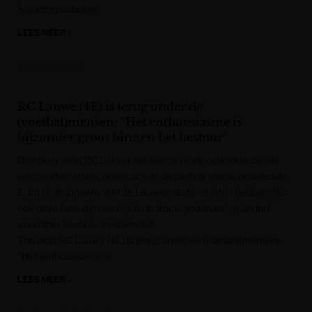
Sovjetrepublieken.
LEES MEER »
Het Nieuwsblad
RC Lauwe (4E) is terug onder de
(voetbal)mensen: “Het enthousiasme is
bijzonder groot binnen het bestuur”
Drie jaar nadat RC Lauwe zijn eerste ploeg opdoekte zijn de
wit-zwarten straks opnieuw van de partij in vierde provinciale
E. En of de jongens van de Lauwse statie er zin in hebben. “En
ook onze fans zijn ons blijkbaar trouw gebleven”, glundert
voorzitter Stefaan Vanbiervliet.
The post RC Lauwe (4E) is terug onder de (voetbal)mensen:
“Het enthousiasme is
LEES MEER »