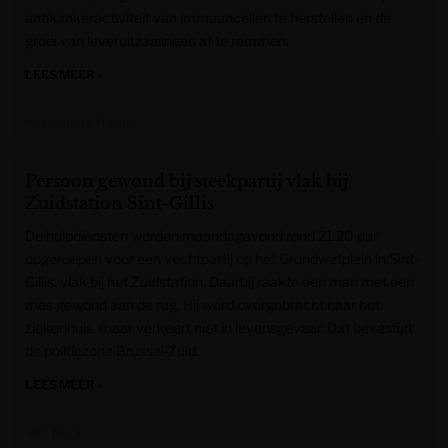
antikankeractiviteit van immuuncellen te herstellen en de
groei van leveruitzaaiingen af te remmen.
LEES MEER »
Het Laatste Nieuws
Persoon gewond bij steekpartij vlak bij
Zuidstation Sint-Gillis
De hulpdiensten werden maandagavond rond 21.20 uur
opgeroepen voor een vechtpartij op het Grondwetplein in Sint-
Gillis, vlak bij het Zuidstation. Daarbij raakte een man met een
mes gewond aan de rug. Hij werd overgebracht naar het
ziekenhuis, maar verkeert niet in levensgevaar. Dat bevestigt
de politiezone Brussel-Zuid.
LEES MEER »
VRT NWS