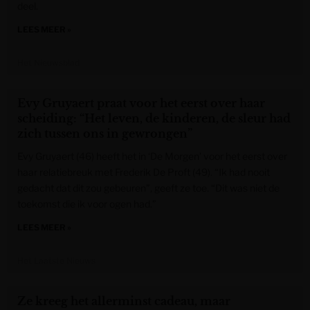
deel.
LEES MEER »
Het Nieuwsblad
Evy Gruyaert praat voor het eerst over haar
scheiding: “Het leven, de kinderen, de sleur had
zich tussen ons in gewrongen”
Evy Gruyaert (46) heeft het in ‘De Morgen’ voor het eerst over
haar relatiebreuk met Frederik De Proft (49). “Ik had nooit
gedacht dat dit zou gebeuren”, geeft ze toe. “Dit was niet de
toekomst die ik voor ogen had.”
LEES MEER »
Het Laatste Nieuws
Ze kreeg het allerminst cadeau, maar