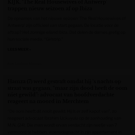
KIJK. ‘The Real Housewives of Antwerp’
trappen nieuw seizoen af op Ibiza
De opnames van het nieuwe seizoen ‘The Real Housewives of
Antwerp’ zijn officieel van start gegaan. De locatie voor de
aftrap? Het zonnige eiland Ibiza. Dat delen de dames gretig op
hun sociale media. “Girlstrip.”
LEES MEER »
Het Laatste Nieuws
Hamza (7) werd gestraft omdat hij ‘s nachts op
straat was gegaan, “maar zijn dood heeft de oom
niet gewild”: advocaat van hoofdverdachte
reageert na moord in Merchtem
“De oom heeft dit nooit gewild. Hij is er zelf kapot van”, zo
reageert advocaat Ibrahim Uckuyulu op de aanhouding van
M.N. (24). Die man wordt ervan verdacht zijn neefje van 7
vermoord te hebben, woensdagnacht in zijn appartement in