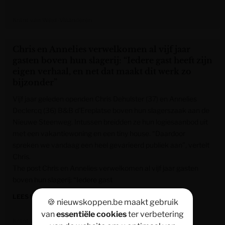
Krant van West-Vlaanderen
Chris en Annelies verwelkomen al vijf jaar
gasten boven hun slagerij: “Iedere gast heeft zijn
eigen verhaal, en net dat maakt dit werk zo
bijzonder”
Vijf jaar geleden openden Chris Dehulster (37) en Annelies
Declercq (36) B&B d’Ereplatse boven hun slagerszaak aan de
Nieuwe Steenweg. Intussen breidden ze hun logiesaanbod uit
met een vakantiewoning en een tiny house. “Daardoor
spreken we vandaag een heel gevarieerd publiek aan”, vertelt
Chris.
The post Chris en Annelies verwelkomen al vijf jaar gasten
boven hun slagerij: “Iedere gast
LEES MEER »
🍪 nieuwskoppen.be maakt gebruik
van
essentiële cookies
ter verbetering
Krant van West-Vlaanderen