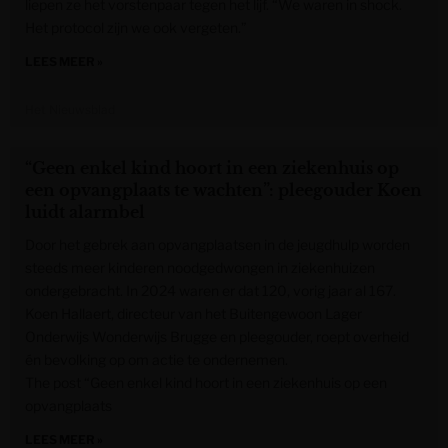
liepen ze het vorstenpaar tegen het lijf. “We waren in shock.
Het protocol zijn we ook vergeten.”
LEES MEER »
Het Nieuwsblad
“Geen enkel kind hoort in een ziekenhuis op
een opvangplaats te wachten”: pleegouder Koen
luidt alarmbel
Door het gebrek aan opvangplaatsen in de jeugdhulp worden
steeds meer kinderen noodgedwongen in ziekenhuizen
ondergebracht. In 2024 waren er dat 120, vorig jaar al 167.
Koen Hallaert, directeur van het Buitengewoon Lager
Onderwijs Wonderwijs Brugge en pleegouder, roept overheid
én bevolking op om actie te ondernemen.
The post “Geen enkel kind hoort in een ziekenhuis op een
opvangplaats
LEES MEER »