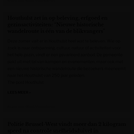
Krant van West-Vlaanderen
Houthulst zet in op beleving, erfgoed en
gezinsactiviteiten: “Nieuwe historische
wandelroute is één van de blikvangers”
Deze zomer valt er in Houthulst heel wat te beleven. Wie op
zoek is naar ontspanning, cultuur, natuur of activiteiten voor
het hele gezin, vindt er een gevarieerd aanbod. De gemeente
pakt uit met tal van kampen en evenementen, maar ook met
een nieuwe historische wandelroute die bezoekers meeneemt
naar het Houthulst van 250 jaar geleden.
The post Houthulst
LEES MEER »
Krant van West-Vlaanderen
Politie Brussel-West vindt meer dan 2 kilogram
speed na controle snelheidsduivel in