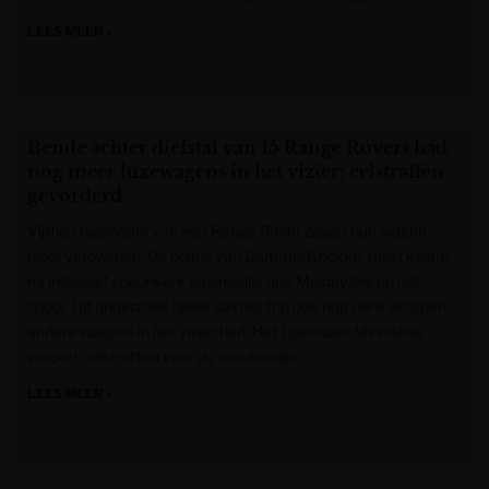
LEES MEER »
VRT NWS
Bende achter diefstal van 15 Range Rovers had
nog meer luxewagens in het vizier: celstraffen
gevorderd
Vijftien eigenaars van een Range Rover zagen hun wagen
plots verdwijnen. De politie van Damme/Knokke-Heist kwam
na intensief speurwerk uiteindelijk drie Moldaviërs op het
spoor. Uit onderzoek bleek dat het trio ook nog eens achttien
andere wagens in het vizier had. Het Openbaar Ministerie
vordert celstraffen voor de bendeleden.
LEES MEER »
Gazet van Antwerpen