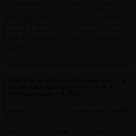
Met hiphopgroep ’t Hof van Commerce, met Flip Kowlier, en dj
Regi als afsluiter belooft Rock op het Plein (ROPH) opnieuw
een muzikaal hoogtepunt te worden. Het festival vindt plaats
op vrijdag 14 augustus vanaf 16 uur en spreidt zich uit over
twee podia. Ook lokaal talent krijgt opnieuw een prominente
plaats. Zo staat zangeres Sharon Braye uit de Groenstraat
LEES MEER »
Krant van West-Vlaanderen
Door VS gesteunde gesprekken tussen regering
en oppositie beginnen in Venezuela zonder
Nobelprijswinnares Machado
De Venezolaanse regering en vertegenwoordigers van de
oppositie zijn donderdag in Caracas begonnen aan gesprekken
over een democratische overgang. De Verenigde Staten
ondersteunen het overleg, maar oppositieleiders María Corina
Machado en Edmundo González Urrutia nemen er niet aan