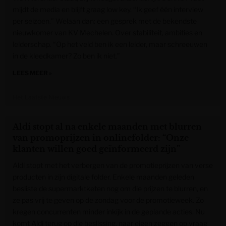
mijdt de media en blijft graag low key. “Ik geef één interview
per seizoen.” Welaan dan: een gesprek met de bekendste
nieuwkomer van KV Mechelen. Over stabiliteit, ambities en
leiderschap. “Op het veld ben ik een leider, maar schreeuwen
in de kleedkamer? Zo ben ik niet.”
LEES MEER »
Het Laatste Nieuws
Aldi stopt al na enkele maanden met blurren
van promoprijzen in onlinefolder: “Onze
klanten willen goed geïnformeerd zijn”
Aldi stopt met het verbergen van de promotieprijzen van verse
producten in zijn digitale folder. Enkele maanden geleden
besliste de supermarktketen nog om die prijzen te blurren, en
ze pas vrij te geven op de zondag voor de promotieweek. Zo
kregen concurrenten minder inkijk in de geplande acties. Nu
komt Aldi terug op die beslissing, naar eigen zeggen op vraag