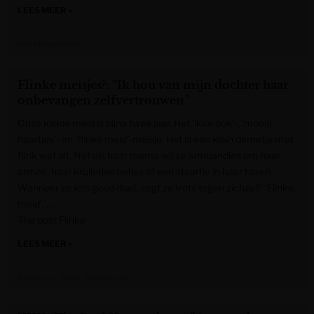
LEES MEER »
Het Nieuwsblad
Flinke meisjes?: “Ik hou van mijn dochter haar
onbevangen zelfvertrouwen”
Onze kleine meid is bijna twee jaar. Het ‘ikke ook’-, ‘mooie
haartjes’- en ‘flinke meid’-meisje. Het is een klein dametje met
flink wat pit. Net als haar mama wil ze armbandjes om haar
armen, haar krulletjes netjes of een staartje in haar haren.
Wanneer ze iets goed doet, zegt ze trots tegen zichzelf: ‘Flinke
meid’. …
The post Flinke
LEES MEER »
Krant van West-Vlaanderen