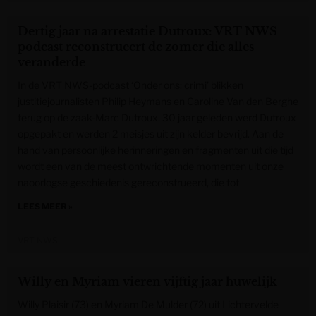
Dertig jaar na arrestatie Dutroux: VRT NWS-
podcast reconstrueert de zomer die alles
veranderde
In de VRT NWS-podcast ‘Onder ons: crimi’ blikken
justitiejournalisten Philip Heymans en Caroline Van den Berghe
terug op de zaak-Marc Dutroux. 30 jaar geleden werd Dutroux
opgepakt en werden 2 meisjes uit zijn kelder bevrijd. Aan de
hand van persoonlijke herinneringen en fragmenten uit die tijd
wordt een van de meest ontwrichtende momenten uit onze
naoorlogse geschiedenis gereconstrueerd, die tot
LEES MEER »
VRT NWS
Willy en Myriam vieren vijftig jaar huwelijk
Willy Plaisir (73) en Myriam De Mulder (72) uit Lichtervelde