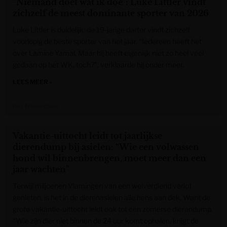
“Niemand doet wat ik doe”: Luke Littler vindt
zichzelf de meest dominante sporter van 2026
Luke Littler is duidelijk: de 19-jarige darter vindt zichzelf
voorlopig de beste sporter van het jaar. “Iedereen heeft het
over Lamine Yamal. Maar hij heeft eigenlijk niet zo heel veel
gedaan op het WK, toch?”, verklaarde hij onder meer.
LEES MEER »
Het Nieuwsblad
Vakantie-uittocht leidt tot jaarlijkse
dierendump bij asielen: “Wie een volwassen
hond wil binnenbrengen, moet meer dan een
jaar wachten”
Terwijl miljoenen Vlamingen van een welverdiend verlof
genieten, is het in de dierenasielen alle hens aan dek. Want de
grote vakantie-uittocht leidt ook tot een zomerse dierendump.
“Wie zijn dier niet binnen de 24 uur komt ophalen, krijgt de