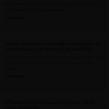
dakbedekking met zandzakken los. “Gelukkig kreeg niemand
die op het hoofd”, klinkt het in de buurt.
LEES MEER »
Gazet van Antwerpen
Parket van Brussel zoekt dader en kompaan na
verkrachting in Brussel op 17 januari 2025
Op vraag van het Parket van Brussel verspreidt de politie een
opsporingsbericht voor de dader van een verkrachting in
Brussel.
LEES MEER »
Het Nieuwsblad
VS passen reisadvies voor België aan: “Wees
extra voorzichtig”