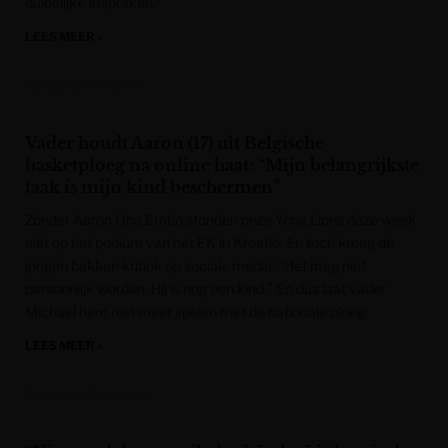
duidelijke afspraken.”
LEES MEER »
Het Laatste Nieuws
Vader houdt Aaron (17) uit Belgische
basketploeg na online haat: “Mijn belangrijkste
taak is mijn kind beschermen”
Zonder Aaron Ona Embo stonden onze Yong Lions deze week
niet op het podium van het EK in Kroatië. En toch kreeg de
jongen bakken kritiek op sociale media. “Het mag niet
persoonlijk worden. Hij is nog een kind.” En dus laat vader
Michael hem niet meer spelen met de nationale ploeg.
LEES MEER »
Gazet van Antwerpen