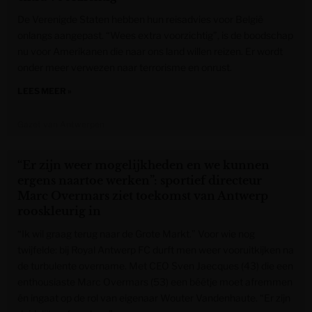
De Verenigde Staten hebben hun reisadvies voor België
onlangs aangepast. “Wees extra voorzichtig”, is de boodschap
nu voor Amerikanen die naar ons land willen reizen. Er wordt
onder meer verwezen naar terrorisme en onrust.
LEES MEER »
Gazet van Antwerpen
“Er zijn weer mogelijkheden en we kunnen
ergens naartoe werken”: sportief directeur
Marc Overmars ziet toekomst van Antwerp
rooskleurig in
“Ik wil graag terug naar de Grote Markt.” Voor wie nog
twijfelde: bij Royal Antwerp FC durft men weer vooruitkijken na
de turbulente overname. Met CEO Sven Jaecques (43) die een
enthousiaste Marc Overmars (53) een béétje moet afremmen
én ingaat op de rol van eigenaar Wouter Vandenhaute. “Er zijn