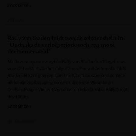
LEES MEER »
VRT NWS
Rally van Staden luidt tweede seizoenshelft in:
“Ondanks de verlofperiode toch een mooi
deelnemersveld”
Na de zomerpauze zorgt de Rally van Staden traditiegetrouw
voor de herstart van het rallyseizoen. Hoewel Automobielclub
Staden dit keer geen vol huis heeft, blijft de wedstrijd populair
als ideale voorbereiding op de Omloop van Vlaanderen.
Titelverdediger Vincent Verschueren (Skoda Fabia Rally2) topt
de affiche.
LEES MEER »
Het Nieuwsblad