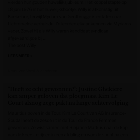
vierden hun gouden huwelijksjubileum. Het koppel stapte op
18 juni 1976 in het huwelijksbootje. Willy is afkomstig uit
Koekelare, terwijl Myriam van Gentbrugge is en later naar
Lichtervelde verhuisde. Ze leerden elkaar kennen via Myriams
vader. Zowel hij als Willy waren kandidaat syndicaal
afgevaardigde bij …
The post Willy
LEES MEER »
Krant van West-Vlaanderen
“Heeft ze echt gewonnen?”: Justine Ghekiere
kan amper geloven dat ploegmaat Kim Le
Court alsnog zege pakt na lange achtervolging
Mauritius boven in de Tour: Kim Le Court van AG Insurance-
Soudal heeft de zesde rit in de Tour de France Femmes
gewonnen. Ze wist samen met Riejanne Markus naar de kop
van de koers te rijden in een afdaling en won de sprint na een