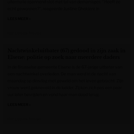
uitermate spannend slot met tal van demarrages. “Heeft ze
echt gewonnen?”, reageerde Justine Ghekiere in
LEES MEER »
Het Laatste Nieuws
Nachtwinkeluitbater (67) gedood in zijn zaak in
Elsene: politie op zoek naar meerdere daders
In de Brusselse gemeente Elsene is de 67-jarige uitbater van
een nachtwinkel overleden. De man werd in de nacht van
maandag op dinsdag met geweld om het leven gebracht. Zijn
vrouw werd gekneveld in de kelder. Zij kon zich pas een paar
uur later bevrijden en vond haar man dood terug.
LEES MEER »
Het Laatste Nieuws