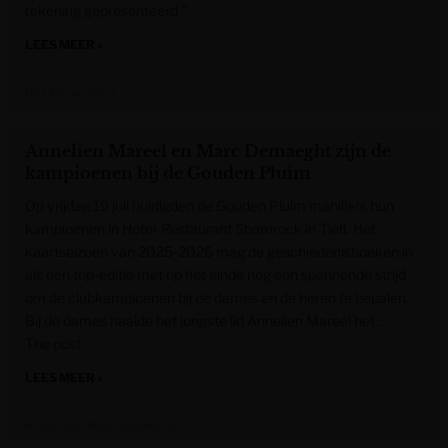
rekening gepresenteerd.”
LEES MEER »
Het Nieuwsblad
Annelien Mareel en Marc Demaeght zijn de
kampioenen bij de Gouden Pluim
Op vrijdag 19 juli huldigden de Gouden Pluim manillers hun
kampioenen in Hotel-Restaurant Shamrock in Tielt. Het
kaartseizoen van 2025-2026 mag de geschiedenisboeken in
als een top-editie met op het einde nog een spannende strijd
om de clubkampioenen bij de dames en de heren te bepalen.
Bij de dames haalde het jongste lid Annelien Mareel het …
The post
LEES MEER »
Krant van West-Vlaanderen