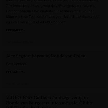
7 miljoen plus bonussen voor de WK-ganger, die straks met
Brandon Mechele het centrale duo achterin moet vormen.
Maar wie is de Zuid-Koreaan die geen legerdienst moest doen
en zich al eens tot bekerheld kroonde?
LEES MEER »
Het Laatste Nieuws
Alec Segaert hervat in Ronde van Polen
Post Content
LEES MEER »
Het Nieuwsblad
VIDEO. Felix Gall stelt eindzege veilig in
Ronde van Burgos na intense finale, Giulio