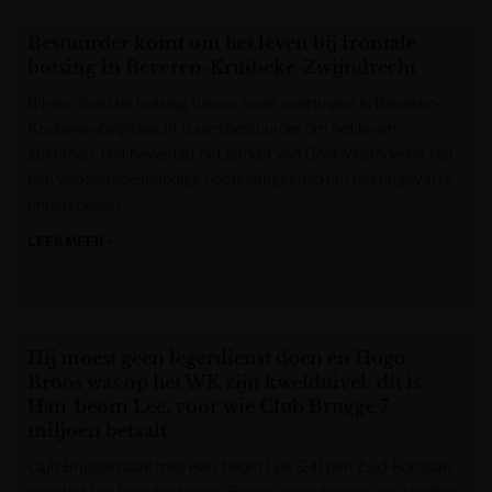
Bestuurder komt om het leven bij frontale
botsing in Beveren-Kruibeke-Zwijndrecht
Bij een frontale botsing tussen twee voertuigen in Beveren-
Kruibeke-Zwijndrecht is een bestuurder om het leven
gekomen. Dat bevestigt het parket van Oost-Vlaanderen, dat
een verkeersdeskundige heeft aangesteld om het ongeval te
onderzoeken.
LEES MEER »
VRT NWS
Hij moest geen legerdienst doen en Hugo
Broos was op het WK zijn kwelduivel: dit is
Han-beom Lee, voor wie Club Brugge 7
miljoen betaalt
Club Brugge haalt met Han-beom Lee (24) een Zuid-Koreaan
naar het Jan Breydelstadion. Blauw-zwart betaalt een slordige