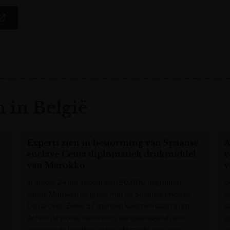
 in België
Experts zien in bestorming van Spaanse
A
enclave Ceuta diplomatiek drukmiddel
v
van Marokko
v
In amper 24 uur staken zo’n 50.000 migranten
De
vanuit Marokko de grens met de Spaanse enclave
s
Ceuta over. Zeker 57 mensen kwamen daarbij om.
s
Achter de plotse toestroom, aangewakkerd door
o
misleidende beelden op sociale media over een
i