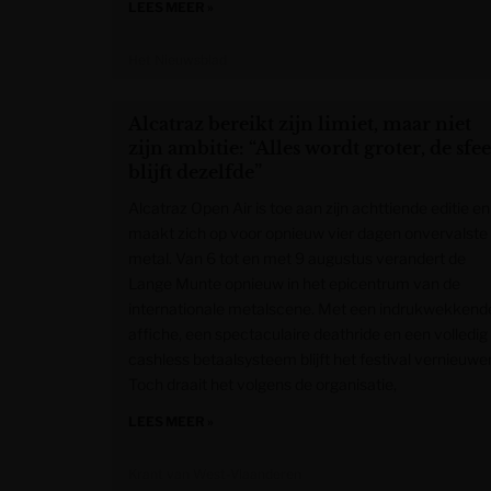
LEES MEER »
Het Nieuwsblad
Alcatraz bereikt zijn limiet, maar niet
zijn ambitie: “Alles wordt groter, de sfe
blijft dezelfde”
Alcatraz Open Air is toe aan zijn achttiende editie en
maakt zich op voor opnieuw vier dagen onvervalste
metal. Van 6 tot en met 9 augustus verandert de
Lange Munte opnieuw in het epicentrum van de
internationale metalscene. Met een indrukwekkend
affiche, een spectaculaire deathride en een volledig
cashless betaalsysteem blijft het festival vernieuwe
Toch draait het volgens de organisatie,
LEES MEER »
Krant van West-Vlaanderen