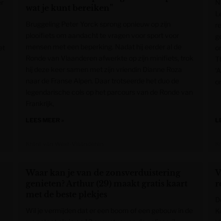
er
N
wat je kunt bereiken”
L
Bruggeling Peter Yorck sprong opnieuw op zijn
r
plooifiets om aandacht te vragen voor sport voor
ge
mensen met een beperking. Nadat hij eerder al de
et
o
Ronde van Vlaanderen afwerkte op zijn minifiets, trok
T
hij deze keer samen met zijn vriendin Dianne Roza
‘A
naar de Franse Alpen. Daar trotseerde het duo de
o
legendarische cols op het parcours van de Ronde van
Frankrijk,
LEES MEER »
L
Krant van West-Vlaanderen
K
Waar kan je van de zonsverduistering
V
genieten? Arthur (29) maakt gratis kaart
r
met de beste plekjes
D
Wil je vermijden dat er een boom of een gebouw in de
K