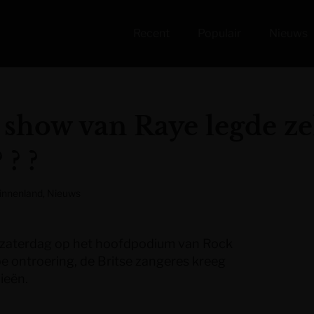
Recent
Populair
Nieuws
 show van Raye legde z
 ? ?
innenland
,
Nieuws
 zaterdag op het hoofdpodium van Rock
e ontroering, de Britse zangeres kreeg
nieën.