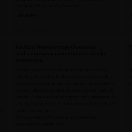
door fouten bij de renovatiewerken.
LEES MEER »
L
Gazet van Antwerpen
H
Fashion Waves brengt Oostendse
W
ondernemers samen met vier unieke
d
activiteiten
Bi
In september en oktober staat Oostende voor het
M
tweede jaar op rij in het teken van mode, creativiteit
m
en lokale samenwerkingen onder de noemer Fashion
R
Waves. Lokale handelaars en ondernemers slaan de
z
handen in elkaar en werken samen een inspirerend en
veelzijdig programma uit boordevol mode, beleving en
’s
exclusieve events.
.”
The post Fashion Waves brengt Oostendse
ondernemers samen met