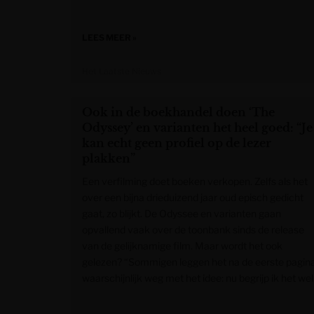
LEES MEER »
Het Laatste Nieuws
Ook in de boekhandel doen ‘The
Odyssey’ en varianten het heel goed: “Je
kan echt geen profiel op de lezer
plakken”
Een verfilming doet boeken verkopen. Zelfs als het
over een bijna drieduizend jaar oud episch gedicht
gaat, zo blijkt. De Odyssee en varianten gaan
opvallend vaak over de toonbank sinds de release
van de gelijknamige film. Maar wordt het ook
gelezen? “Sommigen leggen het na de eerste pagina
waarschijnlijk weg met het idee: nu begrijp ik het wel