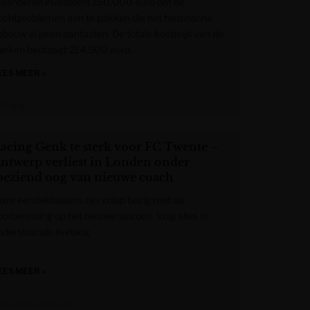
laanderen investeert 150.000 euro om de
ochtproblemen aan te pakken die het historische
ebouw al jaren aantasten. De totale kostprijs van de
erken bedraagt 214.500 euro.
EES MEER »
RT NWS
acing Genk te sterk voor FC Twente –
ntwerp verliest in Londen onder
oeziend oog van nieuwe coach
nze eersteklassers zijn volop bezig met de
oorbereiding op het nieuwe seizoen. Volg alles in
nderstaande liveblog.
EES MEER »
et Laatste Nieuws