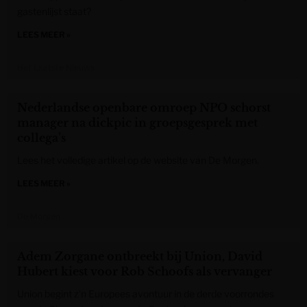
gastenlijst staat?
LEES MEER »
Het Laatste Nieuws
Nederlandse openbare omroep NPO schorst
manager na dickpic in groepsgesprek met
collega’s
Lees het volledige artikel op de website van De Morgen.
LEES MEER »
De Morgen
Adem Zorgane ontbreekt bij Union, David
Hubert kiest voor Rob Schoofs als vervanger
Union begint z’n Europees avontuur in de derde voorrondes