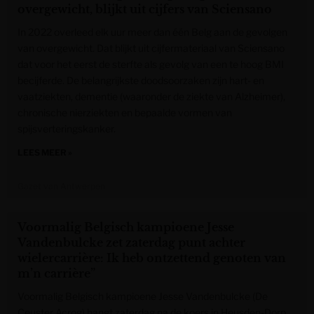
overgewicht, blijkt uit cijfers van Sciensano
In 2022 overleed elk uur meer dan één Belg aan de gevolgen
van overgewicht. Dat blijkt uit cijfermateriaal van Sciensano
dat voor het eerst de sterfte als gevolg van een te hoog BMI
becijferde. De belangrijkste doodsoorzaken zijn hart- en
vaatziekten, dementie (waaronder de ziekte van Alzheimer),
chronische nierziekten en bepaalde vormen van
spijsverteringskanker.
LEES MEER »
Gazet van Antwerpen
Voormalig Belgisch kampioene Jesse
Vandenbulcke zet zaterdag punt achter
wielercarrière: Ik heb ontzettend genoten van
m’n carrière”
Voormalig Belgisch kampioene Jesse Vandenbulcke (De
Ceuster Acrog) hangt zaterdag na de koers in Heusden-Dorp