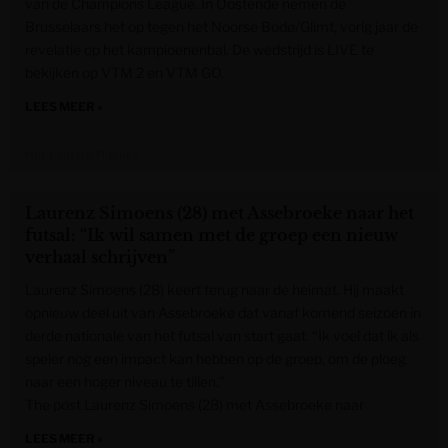
van de Champions League. In Oostende nemen de
Brusselaars het op tegen het Noorse Bodø/Glimt, vorig jaar de
revelatie op het kampioenenbal. De wedstrijd is LIVE te
bekijken op VTM 2 en VTM GO.
LEES MEER »
Het Laatste Nieuws
Laurenz Simoens (28) met Assebroeke naar het
futsal: “Ik wil samen met de groep een nieuw
verhaal schrijven”
Laurenz Simoens (28) keert terug naar de heimat. Hij maakt
opnieuw deel uit van Assebroeke dat vanaf komend seizoen in
derde nationale van het futsal van start gaat. “Ik voel dat ik als
speler nog een impact kan hebben op de groep, om de ploeg
naar een hoger niveau te tillen.”
The post Laurenz Simoens (28) met Assebroeke naar
LEES MEER »