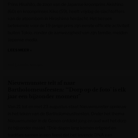
Prins Hisahito, de zoon van de Japanse kroonprins Akishino
(60) en kroonprinses Kiko (59), heeft vrijdag de slachtoffers
van de atoombom in Hiroshima herdacht. Het bezoek
betekende voor de 19-jarige prins zijn eerste officiële activiteit
buiten Tokio, zonder de aanwezigheid van zijn familie, melden
Japanse media.
LEES MEER »
Het Laatste Nieuws
Nieuwmunster telt af naar
Bartholomeusfeesten: “‘Dorp op de foto’ is elk
jaar een bijzonder moment”
Van 21 tot en met 23 augustus staat Nieuwmunster opnieuw
in het teken van de Bartholomeusfeesten. Onder het thema
Nieuwmunster in de Genen ontdekt jong en oud wat het dorp
zo bijzonder maakt. “Drie dagen lang komen erfgoed en
tradities samen in een feest dat het levende DNA van