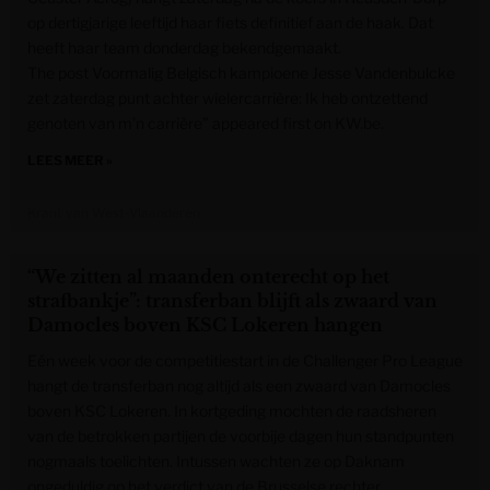
op dertigjarige leeftijd haar fiets definitief aan de haak. Dat
heeft haar team donderdag bekendgemaakt.
The post Voormalig Belgisch kampioene Jesse Vandenbulcke
zet zaterdag punt achter wielercarrière: Ik heb ontzettend
genoten van m’n carrière” appeared first on KW.be.
LEES MEER »
Krant van West-Vlaanderen
“We zitten al maanden onterecht op het
strafbankje”: transferban blijft als zwaard van
Damocles boven KSC Lokeren hangen
Eén week voor de competitiestart in de Challenger Pro League
hangt de transferban nog altijd als een zwaard van Damocles
boven KSC Lokeren. In kortgeding mochten de raadsheren
van de betrokken partijen de voorbije dagen hun standpunten
nogmaals toelichten. Intussen wachten ze op Daknam
ongeduldig op het verdict van de Brusselse rechter.