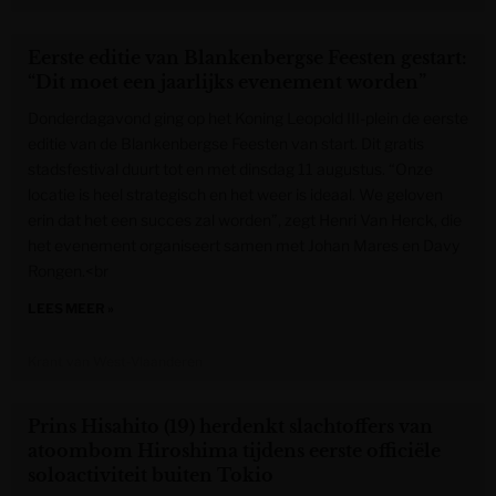
Eerste editie van Blankenbergse Feesten gestart:
“Dit moet een jaarlijks evenement worden”
Donderdagavond ging op het Koning Leopold III-plein de eerste
editie van de Blankenbergse Feesten van start. Dit gratis
stadsfestival duurt tot en met dinsdag 11 augustus. “Onze
locatie is heel strategisch en het weer is ideaal. We geloven
erin dat het een succes zal worden”, zegt Henri Van Herck, die
het evenement organiseert samen met Johan Mares en Davy
Rongen.<br
LEES MEER »
Krant van West-Vlaanderen
Prins Hisahito (19) herdenkt slachtoffers van
atoombom Hiroshima tijdens eerste officiële
soloactiviteit buiten Tokio