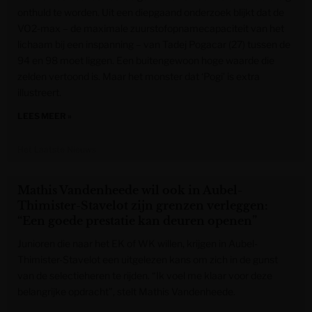
onthuld te worden. Uit een diepgaand onderzoek blijkt dat de
VO2-max – de maximale zuurstofopnamecapaciteit van het
lichaam bij een inspanning – van Tadej Pogacar (27) tussen de
94 en 98 moet liggen. Een buitengewoon hoge waarde die
zelden vertoond is. Maar het monster dat ‘Pogi’ is extra
illustreert.
LEES MEER »
Het Laatste Nieuws
Mathis Vandenheede wil ook in Aubel-
Thimister-Stavelot zijn grenzen verleggen:
“Een goede prestatie kan deuren openen”
Junioren die naar het EK of WK willen, krijgen in Aubel-
Thimister-Stavelot een uitgelezen kans om zich in de gunst
van de selectieheren te rijden. “Ik voel me klaar voor deze
belangrijke opdracht”, stelt Mathis Vandenheede.