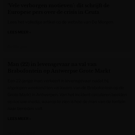
‘Vele verborgen motieven’: dit schrijft de
Europese pers over de crisis in Ceuta
Lees het volledige artikel op de website van De Morgen.
LEES MEER »
De Morgen
Man (22) in levensgevaar na val van
Brabofontein op Antwerpse Grote Markt
Een 22-jarige man verkeert in levensgevaar nadat hij
afgelopen weekend ten val kwam van de Brabofontein op de
Grote Markt in Antwerpen. Van het incident circuleren beelden
op sociale media, waarop te zien is hoe de man van de fontein
naar beneden valt.
LEES MEER »
Het Nieuwsblad