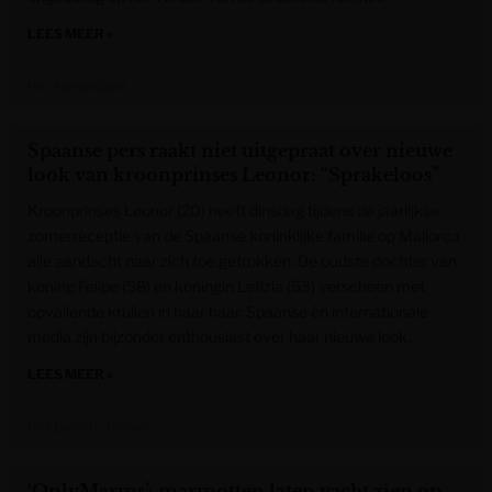
LEES MEER »
Het Nieuwsblad
Spaanse pers raakt niet uitgepraat over nieuwe
look van kroonprinses Leonor: “Sprakeloos”
Kroonprinses Leonor (20) heeft dinsdag tijdens de jaarlijkse
zomerreceptie van de Spaanse koninklijke familie op Mallorca
alle aandacht naar zich toe getrokken. De oudste dochter van
koning Felipe (58) en koningin Letizia (53) verscheen met
opvallende krullen in haar haar. Spaanse én internationale
media zijn bijzonder enthousiast over haar nieuwe look.
LEES MEER »
Het Laatste Nieuws
‘OnlyMarms’: marmotten laten vacht zien op