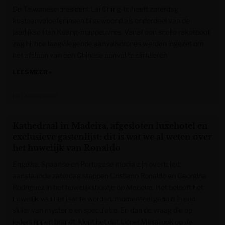
De Taiwanese president Lai Ching-te heeft zaterdag
kustaanvaloefeningen bijgewoond als onderdeel van de
jaarlijkse Han Kuang-manoeuvres. Vanaf een snelle raketboot
zag hij hoe laagvliegende aanvalsdrones werden ingezet om
het afslaan van een Chinese aanval te simuleren.
LEES MEER »
Het Nieuwsblad
Kathedraal in Madeira, afgesloten luxehotel en
exclusieve gastenlijst: dit is wat we al weten over
het huwelijk van Ronaldo
Engelse, Spaanse en Portugese media zijn overtuigd:
aanstaande zaterdag stappen Cristiano Ronaldo en Georgina
Rodríguez in het huwelijksbootje op Madeira. Het belooft het
huwelijk van het jaar te worden, momenteel gehuld in een
sluier van mysterie en speculatie. En dan de vraag die op
ieders lippen brandt: klopt het dat Lionel Messi ook op de