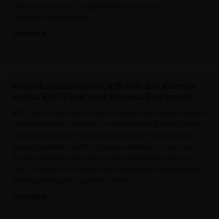
Nieuwmunster toont”, zegt Matthijs Clicteur van …
The post Nieuwmunster
LEES MEER »
Krant van West-Vlaanderen
Recordtransfer nu ook officieel: Kos Karetsas
verlaat KRC Genk voor Borussia Dortmund
KRC Genk en Borussia Dortmund hebben een akkoord bereikt
over de definitieve transfer van Konstantinos Karetsas. Met
de overgang van de 18-jarige middenvelder realiseert KRC
Genk de grootste transfer uit de geschiedenis van de club.
Inclusief haalbare bonussen zou de transferprijs in de buurt
van 33 miljoen (30+3) liggen, met nog een percentage op de
meerwaarde bij een volgende transfer.
LEES MEER »