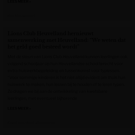
LEES MEER »
Het Nieuwsblad
Lions Club Heuvelland hernieuwt
samenwerking met Heuvelland: “We weten dat
het geld goed besteed wordt”
Met de steun van Lions Club Heuvelland kunnen leerlingen ook
volgend schooljaar op hun Heuvellandse school terecht voor
extra huiswerkbegeleiding en tussenkomst voor typlessen.
“Voor sommige kinderen is het niet altijd evident om thuis hun
huiswerk te maken, hun lessen bij te houden of te leren typen.
Zo dragen we bij aan de ontwikkeling van kwetsbare
leerlingen, met eventueel bijhorende
LEES MEER »
Krant van West-Vlaanderen