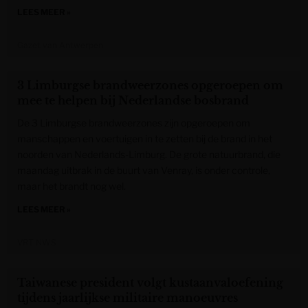
LEES MEER »
Gazet van Antwerpen
3 Limburgse brandweerzones opgeroepen om
mee te helpen bij Nederlandse bosbrand
De 3 Limburgse brandweerzones zijn opgeroepen om
manschappen en voertuigen in te zetten bij de brand in het
noorden van Nederlands-Limburg. De grote natuurbrand, die
maandag uitbrak in de buurt van Venray, is onder controle,
maar het brandt nog wel.
LEES MEER »
VRT NWS
Taiwanese president volgt kustaanvaloefening
tijdens jaarlijkse militaire manoeuvres