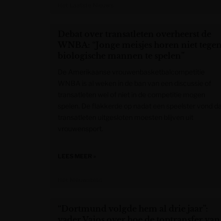
Het Laatste Nieuws
Debat over transatleten overheerst de
WNBA: “Jonge meisjes horen niet tege
biologische mannen te spelen”
De Amerikaanse vrouwenbasketbalcompetitie
WNBA is al weken in de ban van een discussie of
transatleten wel of niet in de competitie mogen
spelen. De flakkerde op nadat een speelster vond d
transatleten uitgesloten moesten blijven uit
vrouwensport.
LEES MEER »
Het Nieuwsblad
“Dortmund volgde hem al drie jaar”:
vader Vaios over hoe de toptransfer van