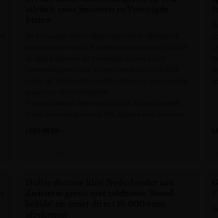
m
atletiek voor junioren in Verenigde
l
Staten
Z
de
De Torhoutse Manon Beernaert (19) is uitstekend
s
:
begonnen aan het WK atletiek voor junioren (U20) in
s
de stad Eugene in de Verenigde Staten. In het
h
hamerslingeren zette ze met een worp van 63,06
p
meter de zesde beste kwalificatiescore neer, meteen
s
goed voor een finaleplaats.
The post Manon Beernaert (19) uit Torhout bereikt
finale hamerslingeren op WK atletiek voor junioren
LEES MEER »
L
Krant van West-Vlaanderen
V
Duitse douane klist Nederlander aan
G
t
Zwitserse grens met zeldzame ‘Bond-
F
bolide’ en moet direct 19.000 euro
E
afrekenen