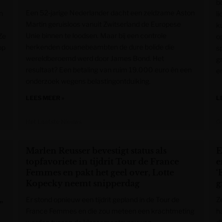
b
Een 52-jarige Nederlander dacht een zeldzame Aston
n
l
Martin geruisloos vanuit Zwitserland de Europese
k
Unie binnen te loodsen. Maar bij een controle
Ze
o
herkenden douanebeambten de dure bolide die
op
s
wereldberoemd werd door James Bond. Het
g
resultaat? Een betaling van ruim 19.000 euro én een
en
onderzoek wegens belastingontduiking.
LEES MEER »
L
Het Laatste Nieuws
G
Marlen Reusser bevestigt status als
E
topfavoriete in tijdrit Tour de France
e
Femmes en pakt het geel over, Lotte
‘
Kopecky neemt snipperdag
g
Er stond opnieuw een tijdrit gepland in de Tour de
Z
”
France Femmes en die zou meteen een krachtmeting
h