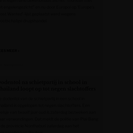
ie in eigen land bekendstaat als het “monster met
et engelengezicht” en nu door Europol op ‘Europe’s
ost Wanted’-lijst geplaatst werd wegens
rootschalige drugshandel.
EES MEER »
et Nieuwsblad
odentol na schietpartij in school in
hailand loopt op tot negen slachtoffers
e dodentol van de schietpartij in een school in
hailand is opgelopen tot negen slachtoffers. Een
eisje van twaalf jaar oud is zaterdag bezweken aan
aar verwondingen. Dat meldt de politie van Plai Bang
n de provincie Nonthaburi zaterdag aan het
ersagentschap Reuters.