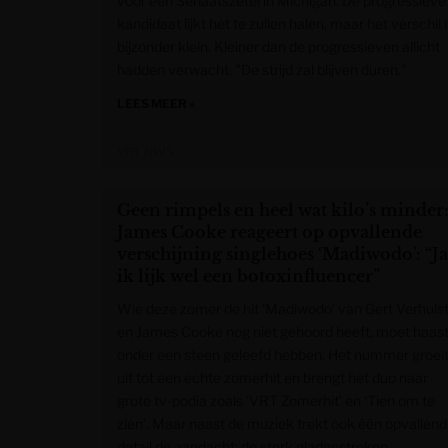
voor een Senaatszetel in Michigan. De progressieve
kandidaat lijkt het te zullen halen, maar het verschil 
bijzonder klein. Kleiner dan de progressieven allicht
hadden verwacht. "De strijd zal blijven duren."
LEES MEER »
VRT NWS
Geen rimpels en heel wat kilo’s minder
James Cooke reageert op opvallende
verschijning singlehoes ‘Madiwodo’: “Ja
ik lijk wel een botoxinfluencer”
Wie deze zomer de hit ‘Madiwodo’ van Gert Verhuls
en James Cooke nog niet gehoord heeft, moet haas
onder een steen geleefd hebben. Het nummer groei
uit tot een echte zomerhit en brengt het duo naar
grote tv-podia zoals ‘VRT Zomerhit’ en ‘Tien om te
zien’. Maar naast de muziek trekt ook één opvallend
detail de aandacht: de sterk gladgestreken