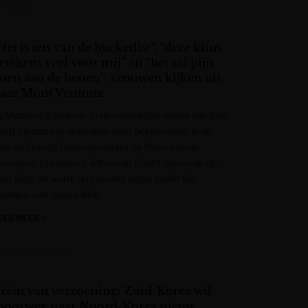
e Morgen
Het is iets van de bucketlist”, “deze klim
etekent veel voor mij” en “het zal pijn
oen aan de benen”: vrouwen kijken uit
aar Mont Ventoux
e Moment Suprême. In de mannelijke versie werd de
ont Ventoux al negentien keer beklommen, in de
our de France Femmes maakt de ‘Reus van de
rovence’ zijn debuut. Rit zeven finisht boven op de
ale Berg en wordt dus zonder enige twijfel hét
lapstuk van deze editie.
EES MEER »
et Laatste Nieuws
rein van verzoening: Zuid-Korea wil
poorweg naar Noord-Korea nieuw