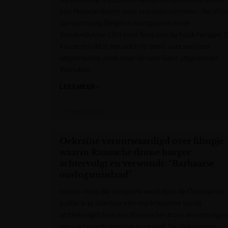
van Heusdenkoers voor vrouwen verreden. Na aflo
zal voormalig Belgisch kampioene Jesse
Vandenbulcke (30) haar fiets aan de haak hangen. 
keuze om dit in Heusden te doen, was snel een
uitgemaakte zaak voor de naar Gent uitgeweken
Wervikse.
LEES MEER »
Het Nieuwsblad
Oekraïne verontwaardigd over filmpje
waarin Russische drone burger
achtervolgt en verwondt: “Barbaarse
oorlogsmisdaad”
In een video die verspreid werd door de Oekraïense
politie is te zien hoe een marktkramer wordt
achtervolgd door een Russische drone en vervolge
geraakt wordt door het explosief. De Oekraïense