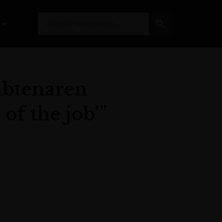
mbtenaren
of the job’”