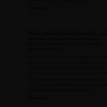
LEES MEER »
Het Laatste Nieuws
Einde verhaal bij Napoli, maar dan toc
niet naar Amerika? Romelu Lukaku
werkt in afwachting van transfer aan
conditie in België
Na weken van onduidelijkheid lijkt het er steeds me
op dat het avontuur van Romelu Lukaku (33) bij
Napoli ten einde zal komen. De Rode Duivel meldde
zich vandaag niet voor het trainingskamp en verblijf
in België in afwachting van een transfer. Lukaku
onderhoudt zijn conditie bij Move to Cure. Intussen i
het gissen naar zijn volgende stap, die dan
LEES MEER »