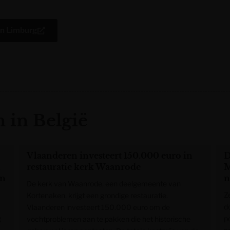
an Limburg
 in België
Vlaanderen investeert 150.000 euro in
D
n
restauratie kerk Waanrode
M
en
n
De kerk van Waanrode, een deelgemeente van
Z
Kortenaken, krijgt een grondige restauratie.
d
Vlaanderen investeert 150.000 euro om de
g
p
vochtproblemen aan te pakken die het historische