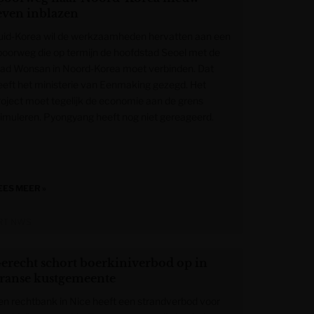
even inblazen
uid-Korea wil de werkzaamheden hervatten aan een
poorweg die op termijn de hoofdstad Seoel met de
tad Wonsan in Noord-Korea moet verbinden. Dat
eeft het ministerie van Eenmaking gezegd. Het
roject moet tegelijk de economie aan de grens
timuleren. Pyongyang heeft nog niet gereageerd.
EES MEER »
RT NWS
erecht schort boerkiniverbod op in
ranse kustgemeente
en rechtbank in Nice heeft een strandverbod voor