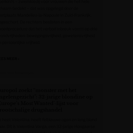
oerkini’s – zwemkledij voor vrouwen die het hele
ichaam bedekt – dat was opgelegd door de
ustplaats Mandelieu-la-Napoule in Zuid-Frankrijk,
pgeschort. De rechters beslisten in een
poedprocedure dat het verbod inbreuk vormt op drie
rondvrijheden: bewegingsvrijheid, gewetensvrijheid
 persoonlijke vrijheid.
EES MEER »
azet van Antwerpen
uropol zoekt “monster met het
ngelengezicht”: 32-jarige blondine op
Europe’s Most Wanted’-lijst voor
rootschalige drugshandel
e heet Valentina, heeft felblauwe ogen en lang blond
aar. Dit is Valentina Varga, een 32-jarige Hongaarse