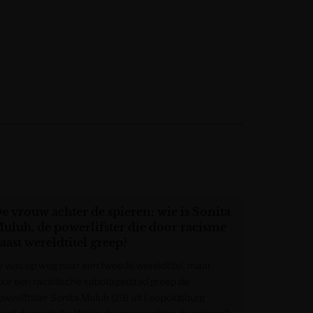
e vrouw achter de spieren: wie is Sonita
uluh, de powerlifster die door racisme
aast wereldtitel greep?
e was op weg naar een tweede wereldtitel, maar
oor een racistische sabotagedaad greep de
owerliftster Sonita Muluh (29) uit Leopoldsburg