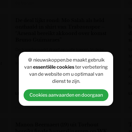
De Morgen
D
De deal lijkt rond: Mo Salah als held
“
n
onthaald in shirt van Trabzonspor –
b
“Arsenal bereikt akkoord over komst
d
Bruno Guimaraes”
n
De transfermarkt draait op volle toeren. In deze
L
liveblog mist u niets van alle nationaal en
M
🍪 nieuwskoppen.be maakt gebruik
internationaal transfernieuws.
T
at
van
essentiële cookies
ter verbetering
P
van de website om u optimaal van
K
dienst te zijn.
k
LEES MEER »
L
Cookies aanvaarden en doorgaan
Het Laatste Nieuws
H
Manon Beernaert (19) uit Torhout
T
bereikt finale hamerslingeren op WK
s