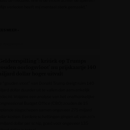
aast de medaille. Wie is de vrouw achter de spieren?
Mijn verleden heeft mij mentaal sterk gemaakt.”
EES MEER »
et Nieuwsblad
Geldverspilling”: kritiek op Trumps
gouden oorlogsvloot’ nu prijskaartje 140
iljard dollar hoger uitvalt
e "gouden vloot" van Donald Trump dreigt ruim 140
ljard dollar duurder uit te vallen dan aanvankelijk
edacht. Volgens een analyse van het onafhankelijke
ongressional Budget Office (CBO) zouden de 15
eplande slagschepen samen ongeveer 275 miljard
ollar kosten. Eerdere schattingen gingen uit van zo’n
 miljard dollar per schip, goed voor ongeveer 135
ljard dollar in totaal.