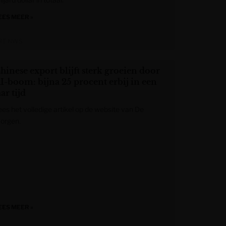
EES MEER »
RT NWS
hinese export blijft sterk groeien door
I-boom: bijna 25 procent erbij in een
aar tijd
ees het volledige artikel op de website van De
orgen.
EES MEER »