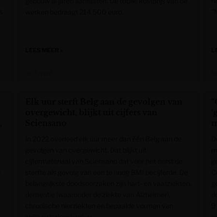
n
gebouw al jaren aantasten. De totale kostprijs van de
is
“
werken bedraagt 214.500 euro.
LEES MEER »
L
VRT NWS
H
:
Elk uur sterft Belg aan de gevolgen van
“
overgewicht, blijkt uit cijfers van
‘
,
Sciensano
m
In 2022 overleed elk uur meer dan één Belg aan de
D
t
gevolgen van overgewicht. Dat blijkt uit
mi
t
cijfermateriaal van Sciensano dat voor het eerst de
g
t
sterfte als gevolg van een te hoog BMI becijferde. De
C
belangrijkste doodsoorzaken zijn hart- en vaatziekten,
g
dementie (waaronder de ziekte van Alzheimer),
d
chronische nierziekten en bepaalde vormen van
9
spijsverteringskanker.
mi