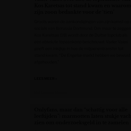
Kos Karetsas tot stand kwam en waaro
zijn zoon bedankte voor de ‘tien’
Groots waren de aankondigingen van zijn komst op 
socials van Borussia Dortmund. Om maar te zeggen
Kos Karetsas (18) wordt door de Duitse topclub als
een absolute topaankoop beschouwd. Vader Vaios
geeft een inkijkje in hoe de miljoenentransfer tot
stand kwam. “De Engelse markt hebben we bewust
afgehouden.”
LEES MEER »
Het Laatste Nieuws
Onlyfans, maar dan “schattig voor alle
leeftijden”: marmotten laten stukje vach
zien om onderzoeksgeld in te zamelen