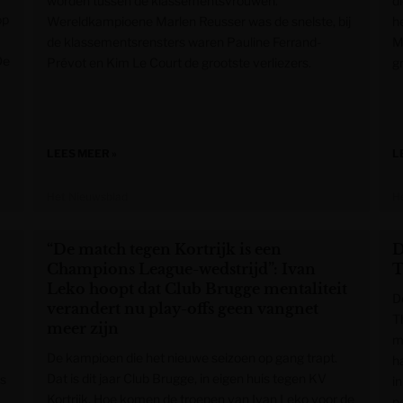
worden tussen de klassementsvrouwen.
d
op
Wereldkampioene Marlen Reusser was de snelste, bij
h
de klassementsrensters waren Pauline Ferrand-
M
De
Prévot en Kim Le Court de grootste verliezers.
g
LEES MEER »
L
Het Nieuwsblad
H
“De match tegen Kortrijk is een
D
Champions League-wedstrijd”: Ivan
T
Leko hoopt dat Club Brugge mentaliteit
D
verandert nu play-offs geen vangnet
T
meer zijn
m
De kampioen die het nieuwe seizoen op gang trapt.
h
Dat is dit jaar Club Brugge, in eigen huis tegen KV
ns
i
Kortrijk. Hoe komen de troepen van Ivan Leko voor de
p