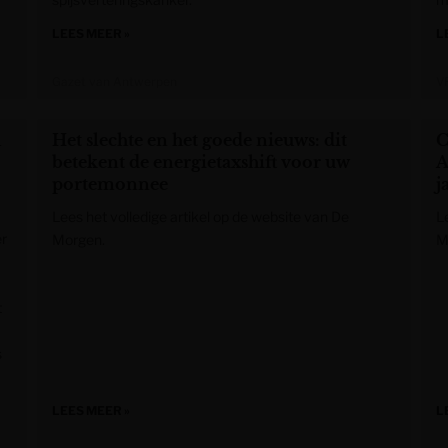
LEES MEER »
L
Gazet van Antwerpen
V
h
Het slechte en het goede nieuws: dit
C
betekent de energietaxshift voor uw
A
portemonnee
j
Lees het volledige artikel op de website van De
L
er
Morgen.
M
t
s
LEES MEER »
L