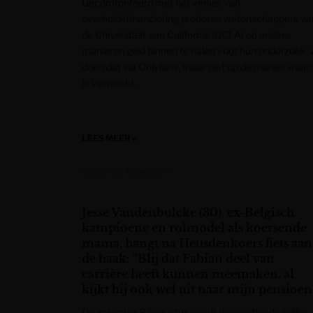
Geconfronteerd met het verlies van
overheidsfinanciering proberen wetenschappers va
de Universiteit van Californië (UCLA) op andere
manieren geld binnen te halen voor hun onderzoek. 
doen dat via Onlyfans, maar niet op de manier waar
je verwacht.
LEES MEER »
Gazet van Antwerpen
Jesse Vandenbulcke (30), ex-Belgisch
kampioene en rolmodel als koersende
mama, hangt na Heusdenkoers fiets aan
de haak: “Blij dat Fabian deel van
carrière heeft kunnen meemaken, al
kijkt hij ook wel uit naar mijn pensioen
Op zaterdag 8 augustus wordt de veertiende editie